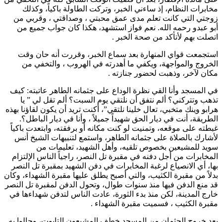
مخابرات النظام، إذ ساءني الخبر، وتركت الطاولة باكياً، وكذلك
زوجتي التي كانت تعلم مدى عمق محبتي ، وصداقتي ، وقربي من
أبو عبدو رحمه الله. نعم فواز استشهد، هكذا كان جواب جميع من
اتصلت بهم لأتأكد من صحة الخبر .
استجمعت قواي المنهارة بعد سماع الخبر، وقررت أنه حان وقت
الخروج والمواجهة، ويكفي ما أهدرته في الهروب ، والتخفي من
مكان لآخر، وذهبت لحضور جنازته .
في المسجد وأنا القي نظرة الوداع على جثمانه الطاهر عاتبته: كيف
تذهب وتتركني؟ ألم نتفق أن نلتقي يوم السبت؟ ألم تقل لي ” يا
هرابو وينك متخبي، تعال خلينا نلتقي”، أكنت تريد أن يكون لقاؤنا بهذه
الطريقة، أنت في ديار الحق شهيداً جميلاً ، وأنا في ديار الباطل؟.
غبطته على موقعه، وتمنيت لو كنت مكانه أو برفقته، وابتعدت باكياً
لأشارك بالصلاة على جثمانه الطاهر، واستمع لتنبيهات الشيخ أنس
سويد للمشيعين بخصوص تلقيه، وأهل الشهيد، تعليمات من
المخابرات من أجل دفنه في مقبرة تل النصر، راجياً الناس الإلتزام
بها، أي الانصياع لرغبة المخابرات في دفن الشهيد بمقبرة تل النصر
بدلاً من مقبرة الكثيب، والتي أصبح يطلق عليها مقبرة الشهداء، وكان
قد منع الدفن فيها منذ سنوات طوال، وتحول الدفن لمقبرة تل النصر
خارج المدينة، لكن منذ بدء الثورة، عادت الناس لتدفن شهداءها في
مقبرة الكثيب ، فسميت مقبرة الشهداء .
بعد خروج الجثمان من المسجد خطف المشيعون التابوت، وجالوا به