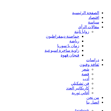
الصفحة الرئيسية
اقتصاد
سياسة
مقالات الرأي
زوايا ثابتة
حماصنة ديمقراطيون
رياضة
زمان يا سوريا
زاوية ساخرة اسبوعية
فنجان قهوة
دراسات
ثقافة وفنون
شعر
قصة
أدب
فن تشكيلي
كاريكاتير العدد
أغاني ثورية
من نحن
اتصل بنا
facebook