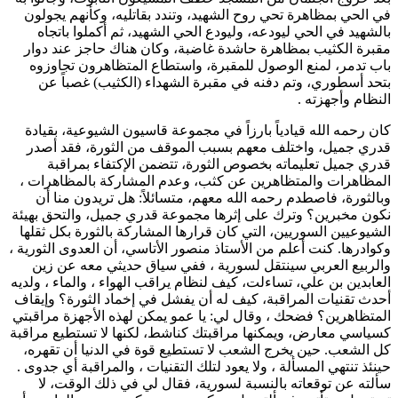
في الحي بمظاهرة تحي روح الشهيد، وتندد بقاتليه، وكأنهم يجولون
بالشهيد في الحي ليودعه، وليودع الحي الشهيد، ثم أكملوا باتجاه
مقبرة الكثيب بمظاهرة حاشدة غاضبة، وكان هناك حاجز عند دوار
باب تدمر، لمنع الوصول للمقبرة، واستطاع المتظاهرون تجاوزوه
بتحد أسطوري، وتم دفنه في مقبرة الشهداء (الكثيب) غصباً عن
النظام وأجهزته .
كان رحمه الله قيادياً بارزاً في مجموعة قاسيون الشيوعية، بقيادة
قدري جميل، واختلف معهم بسبب الموقف من الثورة، فقد أصدر
قدري جميل تعليماته بخصوص الثورة، تتضمن الإكتفاء بمراقبة
المظاهرات والمتظاهرين عن كثب، وعدم المشاركة بالمظاهرات ،
وبالثورة، فاصطدم رحمه الله معهم، متسائلاً: هل تريدون منا أن
نكون مخبرين؟ وترك على إثرها مجموعة قدري جميل، والتحق بهيئة
الشيوعيين السوريين، التي كان قرارها المشاركة بالثورة بكل ثقلها
وكوادرها. كنت أعلم من الأستاذ منصور الأتاسي، أن العدوى الثورية ،
والربيع العربي سينتقل لسورية ، ففي سياق حديثي معه عن زين
العابدين بن علي، تساءلت، كيف لنظام يراقب الهواء ، والماء ، ولديه
أحدث تقنيات المراقبة، كيف له أن يفشل في إخماد الثورة؟ وإيقاف
المتظاهرين؟ فضحك ، وقال لي: يا عمو يمكن لهذه الأجهزة مراقبتي
كسياسي معارض، ويمكنها مراقبتك كناشط، لكنها لا تستطيع مراقبة
كل الشعب. حين يخرج الشعب لا تستطيع قوة في الدنيا أن تقهره،
حينئذ تنتهي المسألة ، ولا يعود لتلك التقنيات ، والمراقبة أي جدوى .
سألته عن توقعاته بالنسبة لسورية، فقال لي في ذلك الوقت، لا