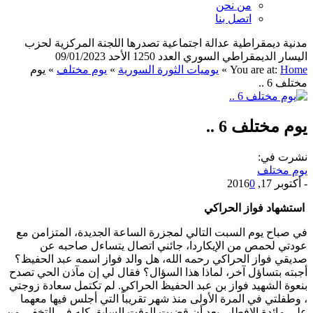
من نحن
اتصل بنا
مدنية ديمقراطية عدالة اجتماعية تصدرها اللجنة المركزية لحزب
اليسار الديمقراطي السوري العدد 1250 الأحد 09/01/2023
Home
You are at:
»
يوميات الثورة السورية
»
يوم مختلف
»
يوم
مختلف 6 ..
يوم مختلف 6 ..
نشرت في:
يوم مختلف
-
أكتوبر 17, 2016
0
استشهاد فواز الحراكي
في صباح يوم السبت التالي لمجزرة الساعة الجديدة، المتزامن مع
عودتي لحمص من الإيكاردا، جائني اتصال يتساءل صاحبه عن
صديقي فواز الحراكي رحمه الله، هل والد فواز اسمه عبد الحفيظ؟
أجبته بتساؤل آخر، لماذا هذا السؤال؟ فقال لي إن مآذن الحي تصدح
بنعوة الشهيد فواز بن عبد الحفيظ الحراكي. لم تكتمل سعادة زوجتي
، وطفلتي في المرة الأولى منذ شهر تقريباً التي أجلس فيها معهما
على مائدة الإفطار، بعد أن قضيت الوقت السابق كله في التخفي من