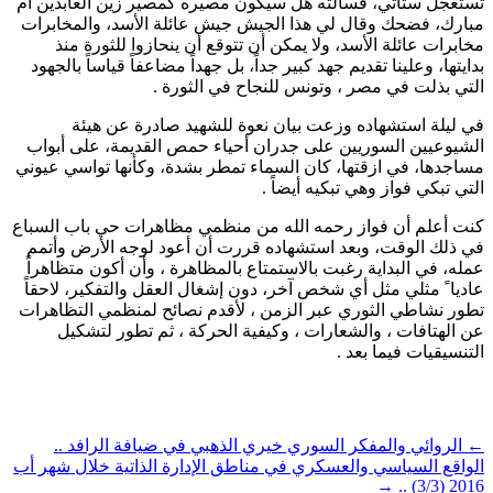
تستعجل ستأتي، فسألته هل سيكون مصيره كمصير زين العابدين أم
مبارك، فضحك وقال لي هذا الجيش جيش عائلة الأسد، والمخابرات
مخابرات عائلة الأسد، ولا يمكن أن تتوقع أن ينحازوا للثورة منذ
بدايتها، وعلينا تقديم جهد كبير جداً، بل جهداً مضاعفاً قياساً بالجهود
التي بذلت في مصر ، وتونس للنجاح في الثورة .
في ليلة استشهاده وزعت بيان نعوة للشهيد صادرة عن هيئة
الشيوعيين السوريين على جدران أحياء حمص القديمة، على أبواب
مساجدها، في ازقتها، كان السماء تمطر بشدة، وكأنها تواسي عيوني
التي تبكي فواز وهي تبكيه أيضاً .
كنت أعلم أن فواز رحمه الله من منظمي مظاهرات حي باب السباع
في ذلك الوقت، وبعد استشهاده قررت أن أعود لوجه الأرض وأتمم
عمله، في البداية رغبت بالاستمتاع بالمظاهرة ، وأن أكون متظاهراً
عاديا ً مثلي مثل أي شخص آخر، دون إشغال العقل والتفكير، لاحقاً
تطور نشاطي الثوري عبر الزمن ، لأقدم نصائح لمنظمي التظاهرات
عن الهتافات ، والشعارات ، وكيفية الحركة ، ثم تطور لتشكيل
التنسيقيات فيما بعد .
←
الروائي والمفكر السوري خيري الذهبي في ضيافة الرافد ..
الواقع السياسي والعسكري في مناطق الإدارة الذاتية خلال شهر أب
→
2016 (3/3) ..