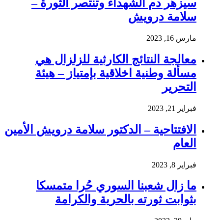
سيزهر دم الشهداء وتنتصر الثورة –
سلامة درويش
مارس 16, 2023
معالجة النتائج الكارثية للزلزال هي
مسألة وطنية اخلاقية بإمتياز – هيئة
التحرير
فبراير 21, 2023
الافتتاحية – الدكتور سلامة درويش الأمين
العام
فبراير 8, 2023
ما زال شعبنا السوري حُرا متمسكا
بثوابت ثورته بالحرية والكرامة