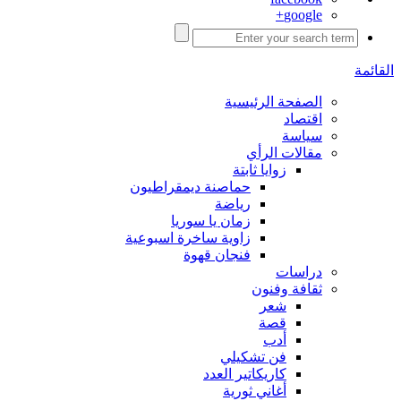
google+
القائمة
الصفحة الرئيسية
اقتصاد
سياسة
مقالات الرأي
زوايا ثابتة
حماصنة ديمقراطيون
رياضة
زمان يا سوريا
زاوية ساخرة اسبوعية
فنجان قهوة
دراسات
ثقافة وفنون
شعر
قصة
أدب
فن تشكيلي
كاريكاتير العدد
أغاني ثورية