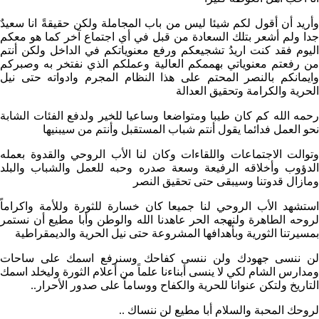
وأريد أن أقول لكم شيئا ليس من باب المجاملة ولكن حقيقةً انا سعيدٌ
جدا ولم أشعر بتلك السعادة من قبل في أي اجتماع آخر كما هو معكم
اليوم فقد كنت اريدُ تشجيعكم ورفع معنوياتكم في الداخل ولكن أنتم
من رفعتم معنوياتي بهممكم العالية وعملكم الذي نفتخر به وصبركم
وايمانكم بالنصر المحتم على هذا النظام المجرم وادواته حتى نيل
الحرية والكرامة وتحقيق العدالة
رحمه الله كم كان طيبا ومتواضعا وساعيا للخير ولدفع الفئات الشابة
نحو العمل فدائما يقول أنتم شباب المستقبل وأنتم من سيبنيها
وتوالت الاجتماعات واللقاءات وكان لنا الأب الروحي والقدوة بعمله
الدؤوب وأخلاقه الرفيعة وسعة صدره وحبه للعمل والشباب والبلد
ومازال قدوتنا وسيبقى حتى تحقيق النصر
استشهد الأب الروحي لنا جميعا كان خسارة للثورة وللأمة واكراماً
لروحه الطاهرة ولنهجه الحر عاهدنا الله والوطن وأبا مطيع أن نستمر
بمسيرتنا الثورية وبأهدافها المشروعة حتى نيل الحرية والديمقراطية
لن ننسى جهودك ولن ننسى كفاحك وسنرفع اسمك على ساحات
ومدارس الشام لكي لا ينسى أبناءنا علماً من أعلام الثورة وليخلد اسمك
التاريخ ولتكن عنوانا للحرية والكفاح ووساماً على صدور الأحرار..
لروحك المحبة والسلام أبا مطيع لن ننساك ..