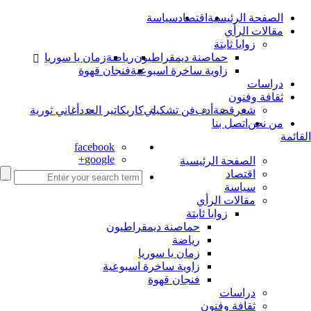
الصفحة الرئيسية
اقتصاد
سياسة
مقالات الرأي
زوايا ثابتة
حماصنة ديمقراطيون
رياضة
زمان يا سوريا
زاوية ساخرة اسبوعية
فنجان قهوة
دراسات
ثقافة وفنون
شعر
قصة
أدب
فن تشكيلي
كاريكاتير العدد
أغاني ثورية
من نحن
اتصل بنا
القائمة
facebook
google+
الصفحة الرئيسية
اقتصاد
سياسة
مقالات الرأي
زوايا ثابتة
حماصنة ديمقراطيون
رياضة
زمان يا سوريا
زاوية ساخرة اسبوعية
فنجان قهوة
دراسات
ثقافة وفنون