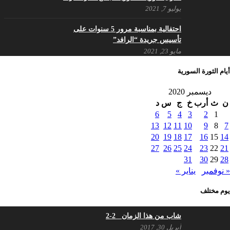
يوليو 7, 2021
احتفالية بمناسبة مرور 5 سنوات على
تأسيس جريدة “الرافد”
مايو 23, 2021
أيام الثورة السورية
القدس والربيع العربي في ندوة لحزب
ديسمبر 2020
اليسار
ن
ث
أرب
خ
ج
س
د
مايو 15, 2021
6
5
4
3
2
1
13
12
11
10
9
8
7
أسبوع ثقافي في ذكرى الاستقلال
20
19
18
17
16
15
14
أبريل 16, 2021
27
26
25
24
23
22
21
31
30
29
28
« نوفمبر
يناير »
ما هي حقيقة مشاركة السويداء في
يوم مختلف
الثورة السورية ؟
أبريل 12, 2021
شاب من هذا الزمان 2-2
أبريل 30, 2017