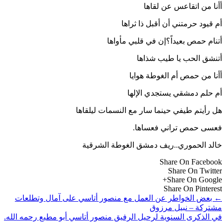
أأنا من اتقاعس عن لقاها
أم قيود حرمتني أن أقبل ذا ثراها
أتنام حمص بعيداً؟إن في قلبي مأواها
أتنشق الحب يا طيب شذاها
أأنا من حمص أم الغوطة هوايا
أم حلم دمشقي يستجدي الإلها
هل رأيتم طيفي حينما سار مع النسمات ليلقاها
فعسى حمص تراني فعساها.
خالد الحموري..ريف دمشق الغوطة الشرقية
Share On Facebook
Share On Twitter
Share On Google+
Share On Pinterest
←
بعض الخواطر عن العمل مع منصور أتاسي على آمال وتطلعات
مشتركة – نبيل مرزوق
في الذكرى السنوية لرحيل الرفيق منصور أتاسي أبو مطيع رحمه الله.