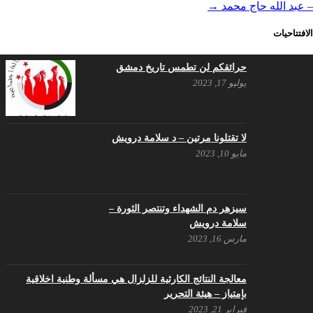
– عبد الله حاج محمد
→
الافتتاحيات
حرائقكم لن تطمس تاريخ دمشق
يوليو 17, 2023
لا تقتلونا مرتين – د سلامة درويش
مايو 10, 2023
سيزهر دم الشهداء وتنتصر الثورة –
سلامة درويش
مارس 16, 2023
معالجة النتائج الكارثية للزلزال هي مسألة وطنية اخلاقية
بإمتياز – هيئة التحرير
فبراير 21, 2023