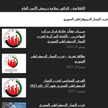
الافتتاحية – الدكتور سلامة درويش الأمين العام
فبراير 8, 2023
حزب اليسار الديموقراطي السوري
ما زال شعبنا السوري حُرا متمسكا بثوابت ثورته بالحرية
والكرامة
بيـــــان بشأن حادثة غرق مركب
مايو 29, 2022
المهاجرين – اللجنة المركزية لحزب
اليسار الديمقراطي السوري
مؤتمر بروكسل السادس كفاكم كذباً
يونيو 24, 2023
مايو 15, 2022
بطاقة تعزية – حزب اليسار الديمقراطي
اليسار السوري الوطني وصحيفته الرافد هي الحصن الأخير
السوري
مايو 8, 2022
يونيو 18, 2023
تداعيات الحرب في أوكرانيا على سوريا
والمنطقة
العرض السياسي لحزب اليسار
أبريل 25, 2022
الديمقراطي السوري شهر أيار عام 2023
يونيو 1, 2023
في ذكرى تأسيس حزب اليسار الديمقراطي السوري
أبريل 17, 2022
حزب اليسار الديمقراطي السوري