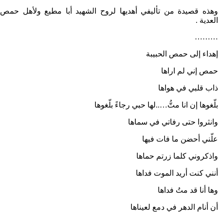
وهذه قصيدة من تأليفي أهديها لروح الشهيد أبا مطيع ولأهل حمص
العدية .
………
إهداء إلى حمص الحبيبة
حمص إني لم اراها
ذاب قلبي في هواها
بلّغوها إن انا متُّ…..لها حبي رجاءً بلّغوها
وانثروا حتى رفاتي في سماها
علّني أحضن ما فات فيها
واذكروني كلما زرتم حماها
أنني كنت أريد الموت فداها
وها أنا قد متُ فداها
أن أنام الدهر في دمع لعيناها