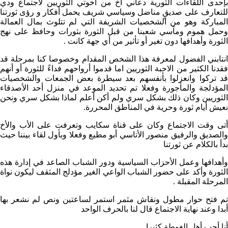
بإحدى اللقاءات الثورية دعاني أخ من أخوتي الثوريين لاجتماع ودي
للتعارف على صديقٍ مناضل وسياسي شريف يحمل أفكار و رؤى ثورتنا
المباركة وهو من الشخصيات الشريفة التي لم تتلوث بمال العمالة
وحمل هموم ومآسي شعبنا من قبل الثورة بثورات وحافظ على نهج
الثورة وأهدافها دون تغير أو تأثير من أي جهة كانت .
انتابني الفضول لمعرفة هذا الشخص المقدام وخصوصا كنا بمرحلة قد
فقدنا الكثير من الاحبة الثوريين اما قدموا أرواحهم فداءً للثورة أو أنهم
قد تركوا وانعزلوا بأنفسهم بعد سيطرة بعض الجمعات والشخصيات
المؤدلجة والمأجورة وفعلا تم تحديد الموعد في منزل أحد الأصدقاء
الثوريين وكان ذلك بشكل سري ولم أكن أعلم لماذا بشكل سري ونحن
نعيش أيام ثورة وحرية في المناطق المحررة.
أتى وقت الاجتماع وكان على قناة سكايب وتعرفت على الأب والأخ
والصديق والرفيق منصور الأتاسي أبو مطيع وفعلا وبأول لقاء بيننا حيث
بدأ بالكلام عن ثورتنا
وأهدافها وعمل الأحزاب السياسية ودور الشباب الصاعد في إدارة هذه
الثورة وأكد على حضور الشباب الواعي الغير مؤدلج المثقف ليكون نواة
المرحلة المقبلة .
تم فتح حوار مطول ونقاش مثمر استمر لساعتين ونص لم نشعر بها
أبدا وعند نهاية الاجتماع قال لنا بالحرف الواحد
أنا أحب أهل الغوطة كثيرا