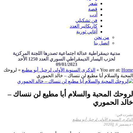
شعر
قصة
أدب
فن تشكيلي
كاريكاتير العدد
أغاني ثورية
من نحن
اتصل بنا
مدنية ديمقراطية عدالة اجتماعية تصدرها اللجنة المركزية
لحزب اليسار الديمقراطي السوري العدد 1250 الأحد
09/01/2023
Home
You are at:
»
الذكرى السنوية الأولى لرحيل أبو مطيع
»
لروحك
المحبة والسلام أبا مطيع لن ننساك – خالد الحموري
لروحك المحبة والسلام أبا مطيع لن ننساك –
خالد الحموري
نشرت في:
الذكرى السنوية الأولى لرحيل أبو مطيع
-
ديسمبر 6, 2020
0