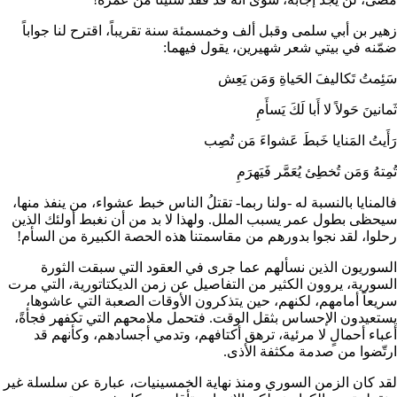
زهير بن أبي سلمى وقبل ألف وخمسمئة سنة تقريباً، اقترح لنا جواباً
ضمّنه في بيتي شعر شهيرين، يقول فيهما:
سَئِمتُ تَكاليفَ الحَياةِ وَمَن يَعِش
ثَمانينَ حَولاً لا أَبا لَكَ يَسأَمِ
رَأَيتُ المَنايا خَبطَ عَشواءَ مَن تُصِب
تُمِتهُ وَمَن تُخطِئ يُعَمَّر فَيَهرَمِ
فالمنايا بالنسبة له -ولنا ربما- تقتلُ الناس خبط عشواء، من ينفذ منها،
سيحظى بطول عمر يسبب الملل. ولهذا لا بد من أن نغبط أولئك الذين
رحلوا، لقد نجوا بدورهم من مقاسمتنا هذه الحصة الكبيرة من السأم!
السوريون الذين نسألهم عما جرى في العقود التي سبقت الثورة
السورية، يروون الكثير من التفاصيل عن زمن الديكتاتورية، التي مرت
سريعاً أمامهم، لكنهم، حين يتذكرون الأوقات الصعبة التي عاشوها،
يستعيدون الإحساس بثقل الوقت. فتحمل ملامحهم التي تكفهر فجأةً،
أعباء أحمالٍ لا مرئية، ترهق أكتافهم، وتدمي أجسادهم، وكأنهم قد
ارتّضوا من صدمة مكثفة الأذى.
لقد كان الزمن السوري ومنذ نهاية الخمسينيات، عبارة عن سلسلة غير