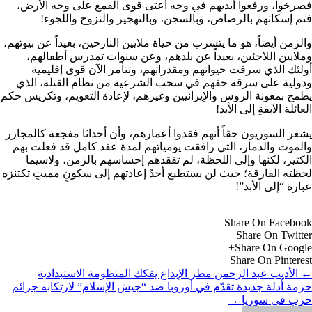
فصرخوا، ورفعوا أيديهم في وجه أعتى قوى القمع على وجه الأرض،
فتم إسكاتهم بالرصاص، وبالسجن، وبالتهجير والنزوح واللجوء!
والزمن أيضاً، هو ما يتسرب من حياة ملايين النازحين، بعيداً عن بيوتهم،
وملايين اللاجئين، بعيداً عن بلدهم، وعن سنوات تمدرس أطفالهم،
أولئك الذي سرقت حيواتهم ومقدراتهم، وتتأمر الآن قوى إقليمية
ودولية على سرقة حقهم في سحب الشرعية من نظام القتلة، الذي
يطمح بمعونة الروس والإيرانيين وغيرهم، لإعادة التعويم، وتكريس حكم
العائلة الآبقةِ إلى الأبد!
يشعر السوريون حقاً أنهم فقدوا أعمارهم، وأن أحداثا مفجعة كالمجازر
والموت والدمار، التي رافقت يومياتهم لمدة عقد كامل قد فعلت بهم
الكثير، لكنها وإلى اللحظة، لم تفقدهم إحساسهم بالزمن، ولاسيما
لحظته الفارقة؛ حيث لن يستطيع أحدٌ إعادتهم إلى سكونٍ مميتٍ تكتنزه
عبارة “إلى الأبد”!
Share On Facebook
Share On Twitter
Share On Google+
Share On Pinterest
←
الأديب عبد الرحمن مطر الإبداع يفكك المنظومة الاستبدادية
حزمة أدلة جديدة تقدّم في أوروبا ضد “جيش الإسلام” لارتكابه جرائم
حرب في سوريا
→