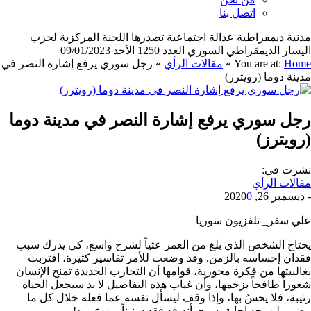
اتصل بنا
مدنية ديمقراطية عدالة اجتماعية تصدرها اللجنة المركزية لحزب
اليسار الديمقراطي السوري العدد 1250 الأحد 09/01/2023
Home
You are at:
»
مقالات الرأي
»
رجل سوري يرفع إشارة النصر في
مدينة دوما (رويترز)
رجل سوري يرفع إشارة النصر في مدينة دوما
(رويترز)
نشرت في:
مقالات الرأي
-
ديسمبر 26, 2020
0
علي سفر_ تلفزيون سوريا
يحتاج الشخص الذي بلغ من العمر عتياً لشرح واسع، كي يدرك سبب
فقدان إحساسه بالزمن. وقد وضعت للأمر تفاسير كثيرة، اقتربت
بغالبيتها من فكرة محورية، قوامها أن التجارب الجديدة تمنح الإنسان
شعوراً طافحاً بزخمها، وأن غياب هذه التفاصيل لا بد سيجعل الحياة
رتيبة، فلا يحسُ بها، وإذا وقف ليسأل نفسه عما فعله خلال كل ما
مضى، لن يجد إجابة، سوى أنه قد فقد سنيناً من عمره!