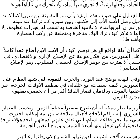
الحياة، وجعلها رتيبةً، لا تجري فيها مياه، ولا يتحرك في ثناياها هواء!
أبلغ دليل على صواب هذه الرؤية يأتي من المقارنة بين سوريا كما كانت
قبل وصل الأسد الأب إلى حكمها، وبين سوريا كما تركها عند موته!
ورغم أن البروباغندة الإعلامية الخاصة به تنسب له إنجازات عظيمة، إلا
أنها لا تذكر كيف ترك البلاد متأخرة ومتخلفة عن ركب الحضارة
بأشواط!
كما أن أدلة الواقع الراهن توضح، كيف أن الأسد الابن أضاع عقداً كاملاً
على السوريين، بين أفكار هوائية عن الإصلاح الإداري والاقتصادي، في
سبيل ألا يقترب من جوهر الإصلاح الحقيقي المطلوب، وهو الإصلاح
السياسي!
وفي النهاية يوضح عقد الثورة، والحرب الدموية التي شنها النظام على
السوريين، كيف استمات، مع حلفائه، في تمطيط الأوقات الحرجة، عبر
حقنها بالموت، وبالدمار، فصار الفاقدُ أكبر من أن نختصره بمفهوم
مجرد كالزمن.
أو ربما صار ممكناً لنا أن نقترح تفسيراً مختلفاً للزمن، وبحسب المعيار
السوري؛ إنه تراكم الأحلام لأجيال متلاحقة، بأن ثمة إمكانية لحدوث
شيء ما، يخز فقاعة السأم، التي تغلق عليهم أدمغتهم، ليجد هؤلاء نوافذ
يفتحونها، كي تدخل منها أشعة الشمس، ورياح التغيير الجارفة.
وهو مئات آلاف الشباب الذين نزلوا الشوارع كي يعلنوا رغباتهم،