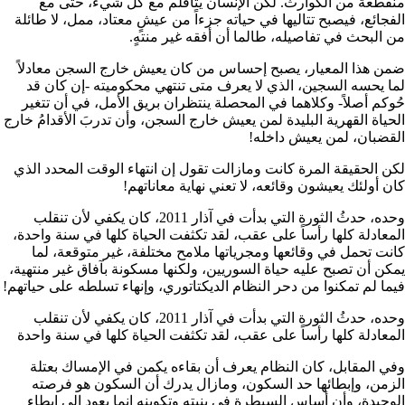
منقطعة من الكوارث. لكن الإنسان يتأقلم مع كل شيء، حتى مع
الفجائع، فيصبح تتاليها في حياته جزءاً من عيشٍ معتاد، ممل، لا طائلة
من البحث في تفاصيله، طالما أن أفقه غير منتهٍ.
ضمن هذا المعيار، يصبح إحساس من كان يعيش خارج السجن معادلاً
لما يحسه السجين، الذي لا يعرف متى تنتهي محكوميته -إن كان قد
حُوكم أصلاً- وكلاهما في المحصلة ينتظران بريق الأمل، في أن تتغير
الحياة القهرية البليدة لمن يعيش خارج السجن، وأن تدربَ الأقدامُ خارج
القضبان، لمن يعيش داخله!
لكن الحقيقة المرة كانت ومازالت تقول إن انتهاء الوقت المحدد الذي
كان أولئك يعيشون وقائعه، لا تعني نهاية معاناتهم!
وحده، حدثُ الثورة التي بدأت في آذار 2011، كان يكفي لأن تنقلب
المعادلة كلها رأساً على عقب، لقد تكثفت الحياة كلها في سنة واحدة،
كانت تحمل في وقائعها ومجرياتها ملامح مختلفة، غير متوقعة، لما
يمكن أن تصبح عليه حياة السوريين، ولكنها مسكونة بآفاق غير منتهية،
فيما لم تمكنوا من دحر النظام الديكتاتوري، وإنهاء تسلطه على حياتهم!
وحده، حدثُ الثورة التي بدأت في آذار 2011، كان يكفي لأن تنقلب
المعادلة كلها رأساً على عقب، لقد تكثفت الحياة كلها في سنة واحدة
وفي المقابل، كان النظام يعرف أن بقاءه يكمن في الإمساك بعتلة
الزمن، وإبطائها حد السكون، ومازال يدرك أن السكون هو فرصته
الوحيدة، وأن أساس السيطرة في بنيته وتكوينه إنما يعود إلى إبطاء