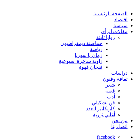
الصفحة الرئيسية
اقتصاد
سياسة
مقالات الرأي
زوايا ثابتة
حماصنة ديمقراطيون
رياضة
زمان يا سوريا
زاوية ساخرة اسبوعية
فنجان قهوة
دراسات
ثقافة وفنون
شعر
قصة
أدب
فن تشكيلي
كاريكاتير العدد
أغاني ثورية
من نحن
اتصل بنا
facebook