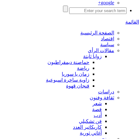
google+
القائمة
الصفحة الرئيسية
اقتصاد
سياسة
مقالات الرأي
زوايا ثابتة
حماصنة ديمقراطيون
رياضة
زمان يا سوريا
زاوية ساخرة اسبوعية
فنجان قهوة
دراسات
ثقافة وفنون
شعر
قصة
أدب
فن تشكيلي
كاريكاتير العدد
أغاني ثورية
من نحن