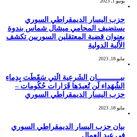
يونيو 1, 2023
حزب اليسار الديمقراطي السوري
يستضيف المحامي ميشال شماس بندوة
بعنوان قضية المعتقلين السوريين تكشف
الألية الدولية
مايو 18, 2023
بيـــــــــــان الشَرعية الَتي سَقَطَت بِدِماءِ
الشُهَداء لَن تُعيدَها قَرَارات حُكُومات –
حزب اليسار الديمقراطي السوري
مايو 18, 2023
بيان حزب اليسار الديمقراطي السوري
في عيد العمال