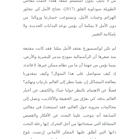
من لا يأمل، يكون استسلم سلفًا. هكذا ختمتُ مقالتي
الطويلة سوداوية القلق (2017). نحتاج الأمل كي نتجاوز
الهزائم وخيبات الأمل، ونستوعب خسارتنا وزوالنا. من
دون الأمل لا يمكننا أن نؤمن بوعد البدايات الجديدة، ولا
بإمكانية التغيير.
لم تكن لوكسمبورغ تفتقد الأمل مثلنا. فقد كانت مقتنعة
منذ صغرها أن الرأسمالية نموذج مدمر للبشرية والأرض،
بينما نؤمن من جهتنا أن ما من نظام ممكن غيرها. لا فائدة،
إذ كيف سنواصل على هذا المنوال؟ وكيف بمقدورنا
معالجة المشاكل إن بقينا ننظر إلى العالم بارتياب وتهكم؟
فضلًا عن الاهتمام بالنظر حولنا جيدًا، والكشف عن أخبار
العالم بدقة، كي نفرّق بين الحقيقة والأكاذيب، ونصل إلى
محاكمات متروية حول العالم، فقد استنتجتُ في مقالتي
السابقة أنه يتوجب علينا البحث عن الأفكار والقصص
المتفائلة التي سنحتاجها من أجل التحرك. إنها رحلة البحث
ذاتها التي أطلق عليها المفكر الألماني إرنست بلوخ