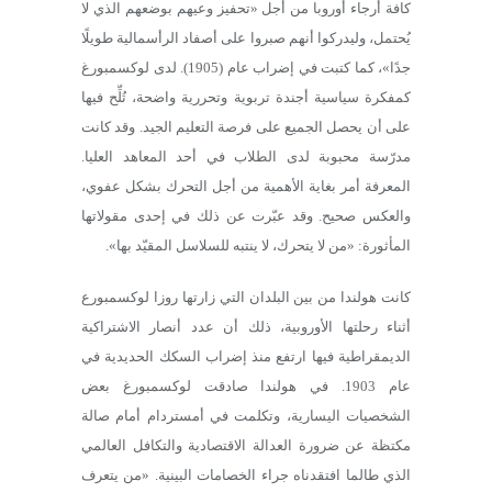
كافة أرجاء أوروبا من أجل «تحفيز وعيهم بوضعهم الذي لا
يُحتمل، وليدركوا أنهم صبروا على أصفاد الرأسمالية طويلًا
جدًا»، كما كتبت في إضراب عام (1905). لدى لوكسمبورغ
كمفكرة سياسية أجندة تربوية وتحررية واضحة، تُلِّح فيها
على أن يحصل الجميع على فرصة التعليم الجيد. وقد كانت
مدرّسة محبوبة لدى الطلاب في أحد المعاهد العليا.
المعرفة أمر بغاية الأهمية من أجل التحرك بشكل عفوي،
والعكس صحيح. وقد عبّرت عن ذلك في إحدى مقولاتها
المأثورة: «من لا يتحرك، لا ينتبه للسلاسل المقيّد بها».
كانت هولندا من بين البلدان التي زارتها روزا لوكسمبورع
أثناء رحلتها الأوروبية، ذلك أن عدد أنصار الاشتراكية
الديمقراطية فيها ارتفع منذ إضراب السكك الحديدية في
عام 1903. في هولندا صادقت لوكسمبورغ بعض
الشخصيات اليسارية، وتكلمت في أمستردام أمام صالة
مكتظة عن ضرورة العدالة الاقتصادية والتكافل العالمي
الذي طالما افتقدناه جراء الخصامات البينية. «من يتعرف