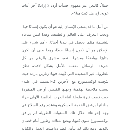
جمالٌ كاللغز، غير مفهوم، فبدأت أردد لا إراديًا آخر أبيات
غوته: آخ، هل كنتَ هنا؟».
من أنبل ما قد يسعى الإنسان إليه هو أن يكون إنسانًا جيدًا
ويحب التعرف على العالم والطبيعة، وهذا ليس مدعاة
للشتيمة مثلما يحصل في بلدنا أحيانًا. «أهم شيء على
الإطلاق هو أن تكون إنسانًا جيدًا، وهذا يعني أن تكون
مثابرًا وواضحًا ومشرقًا. نعم، مشرق بالرغم من كل
شيء». الرسائل مفعمة بالأمل بشكل لافت، نظرًا
للظروف غير السعيدة التي كُتِبت فيها: زنازين باردة حيث
سُجِنت لوكسمبورغ مع الآخرين كـ«السمك في علبة»
بسبب ملاحظة تهكمية وجهتها للقيصر، أو في المنفردة
حيث قضت فترة طويلة أثناء الحرب العالمية الأولى جراء
مناداتها برفض الخدمة العسكرية و«عدم رفع السلاح في
وجه إخواننا». خلال تلك السنوات الطويلة لم يرافق
لوكسمبورغ سوى كتبها، وبضع شتلات وطيور أمام قضبان
نافذتها. ومع ذلك لم تيأس قط، وواصلت العمل والكتابة