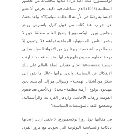
لوكسمبورغ. كنت أعيد قراءة كتابها شخصيات من العصور
المظلمة (1968) الذي تساءلت فيه «كيف نحرص ألا تغدو
الإنسانية وهمًا في الأزمنة المظلمة سياسيًا؟». ولقد بحثتْ
عن جواب عند كتّاب من قبيل كارل ياسبرس وولتر
بنجامين وروزا لوكسمبورغ: يصبح العالم مظلمًا حين لا
يشعر الناس بالمسؤولية الجماعية تجاهه، فلا يهتمون إلا
بمصالحهم الشخصية، ويرتابون من الأجواء السياسية إلى
درجة تجعلهم يديرون ظهورهم لها. وقد أطلقت حنة آرنت
تسمية (worldlessness)أي فقدان الصلة بالعالم على ذلك
الانفكاك عن السياسة، والذي برأيها «غالبًا ما يقود إلى
شكلٍ من أشكال الهمجية». وسؤالي هو إلى أي مدى نحن
مهددون بولوج «أزمنة مظلمة» مجددًا، وبالأخص بعد صعود
القومية ورهاب الأجانب، وازدهار الفردانية والرأسمالية،
وتضعضع الثقة بالمؤسسات السياسية؟
في مقالتها حول روزا لوكسمبورغ، لا تخفي آرنت إعجابها
بالكاتبة والسياسية البولونية التي تحولت مع مرور القرن