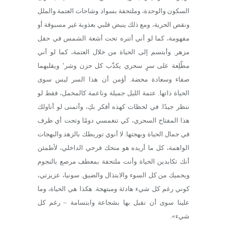
السكون والوحدة، وملتحفة بسواد وشاحات العتمة والملل
ونقص الحرية، ومع ذلك ينبض قلبي بعذوبة غير مسبوقة أو
مفهومة، كما لو أني أتنره تحت أشعة الشمس في حقل
مزهر. وأبتسم إلى الحياة من خلال العتمة، كما لو أني
مطّلِعة على سرٍ سحري يكذّب كل حزن وشر٬ ويقلبهما
صفاء وسعادة محضة. أؤمن أن هذا السر ليس سوى
الحياة ذاتها. عتمة الليل جميلة وناعمة كالمخمل، فقط لو
ننظر جيدًا. في لحظات كهذه أفكر بكِ، وأتمنى لو أناولك
هذا المفتاح السحري، كي تنغمسي دومًا وتحت أي ظرف
في جمال الحياة وبهجتها. لا أنوي توريطك بالزهد والبهجات
الواهمة، كل ما أريده هو منحك فرحي الداخلي، لأطمئن
أنك تكابدين الحياة وأنت ملتحفة بمعطف مرصع بالنجوم
ويحميك من كل السوء والابتذال والضيق. سونيا، عزيزتي،
كوني رغم كل شيء هادئة ومبتهجة. هكذا هي الحياة، وما
علينا سوى أن نقبل بها بشجاعة وابتسامة – رغم كل
شيء».