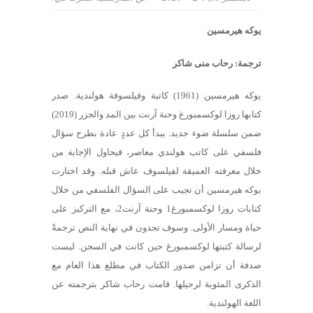
يوكه هيرمسين
ترجمة: رحاب منى شاكر
يوكه هيرمسين (1961) كاتبة وفيلسوفة هولندية. صدر
كتابها روزا لوكسمبورغ وحنة آرنت بين المد والجزر (2019)
ضمن سلسلة ضوء جديد. يبدأ كل عددٍ عادة بطرح سؤال
فلسفي على كاتب هولندي معاصر، فيحاول الإجابة من
خلال معرفته العميقة لفيلسوف عاش قبله. وقد اختارت
يوكه هيرمسين أن تجيب على السؤال الفلسفي من خلال
كتابات روزا لوكسمبورغ1 وحنة آرنت2، مع التركيز على
حياة ومسار الأولى. وسوف تجدون في نهاية النص ترجمةً
لرسالة كتبتها لوكسمبورغ حين كانت في السجن. ليست
صدفة أن تزامن صدور الكتاب في مطلع هذا العام مع
الذكرى المئوية لرحيلها. قامت رحاب شاكر بترجمته عن
اللغة الهولندية.