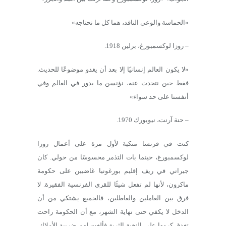
«الحماسة والوعي الناقد، هما كل ما نحتاجه»
– روزا لوكسمبورغ، برلين 1918.
«لا يكون العالم إنسانيًا إلا بعد أن يغدو موضوعًا للحديث.
فقط حين نتحدث عنه، نؤنسن ما يدور في العالم وفي
أنفسنا على حد سواء»
– حنة آرنت، نيويورك 1970.
كنت في فرنسا منكبة لأول مرة على أعمال روزا
لوكسمبورغ، حينما بات التذمر محسوسًا من حولي. كان
جيراني في ريف إقليم بورغونيا غاضبين على حكومة
ماكرون، لأنها لم تفعل شيئًا للقرى الفرنسية الفقيرة. لا
فرق بين العاملين والعاطلين، فالجميع يشتكي من أن
الدخل لا يكفي حتى نهاية الشهر، مع أن الحكومة راحت
تغدق كرمها على النخبة الثرية فألغت لهم ضريبة الأملاك.