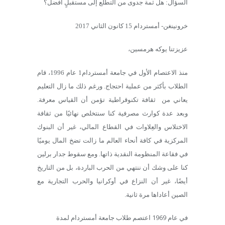
السؤال: هل ثمة جدوى من التطلع إلى مستقبلٍ أفضل؟
خرونينغن- أمستردام 15 كانون الثاني 2017
عزيزتنا يوكه هرمسين،
منذ الاعتصام الأول في جامعة أمستردام1 عام 1996، قام
الطلاب بأكثر من عملية احتجاج. ورغم ذلك ما زال التعليم
يعاني من ثقافة تكنوقراطية تؤمن أن القياس معرفة.
وبعد عدة كوارث مصرفية كنا سنتخلص نهائيًا من ثقافة
الاختلاس والعِلاوات في القطاع المالي، غير أن البنوك
المركزية في كافة أنحاء العالم ما زالت تضخ المال يوميًا
في فقاعة المنظومة النقدية ذاتها. ومع سقوط جدار برلين
كنا على وشك أن ننتهي من الحرب الباردة، بل من التاريخ
أيضًا، غير أن النزاع في أوكرانيا والحرب التجارية مع
الصين أعاداها مرة ثانية.
في عام 1969 اعتصم طلاب جامعة أمستردام لمدة