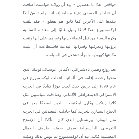
«واقعي، هذا ما تقصدين!». بيد أن رولاند هولست أضافت
أن «داخلها الحقيقي دفء ورحابة إنسانية. ولم تقسُ أبدًا
بنقدها على الآخرين كما كانوا هم يفعلون». فقد تلقت
لوكسمبورع نقدًا لاذعًا يميل غالبًا إلى معاداة السامية
وكره النساء من قبل أعضاء حزبها وغيرهم. على أنها وثقت
برؤيتها ومعرفتها وقدراتها البلاغية فاستطاعت أن تثبت
مكانتها كيهودية وامرأة تشتغل في السياسة.
بعد زواجٍ وهمي بالاشتراكي الألماني غوستاف لوبيك الذي
منحها رخصة إقامة في ألمانيا، انتقلت لوكسمبورغ في
عام 1898 إلى برلين حيث لعبت دورًا قياديًا في الحزب
الاشتراكي الديمقراطي الألماني. وصادقت سياسيين مثل
كلارا زيتكين وكارل ليبكنيخت، الذين اصطفّا معها في
الجناح اليساري للحزب. كما جادلت المعتدلين في الحزب
مثل ليونارد بيرنستاين الذي كان متأكدًا أن الإصلاح
التدريجي للرأسمالية سوف يحسّن ظروف العمال
المعيشية كذلك. بيد أن لوكسمبورغ لم تؤمن بذلك وصبّت