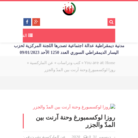
القائمة
مدنية ديمقراطية عدالة اجتماعية تصدرها اللجنة المركزية لحزب
اليسار الديمقراطي السوري العدد 1250 الأحد 09/01/2023
»
»
»
You are at:
Home
كتب ودراسات
عن الماركسية
روزا لوكسمبورغ وحنة آرنت بين المدّ والجزر
روزا لوكسمبورغ وحنة آرنت بين
المدّ والجزر
-
ديسمبر 31, 2020
0
عن الماركسية
نشرت في: