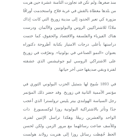
منذ صغرها، ولم تكن قد تجاوزت الثامنة عشرة حين هربت
من بلدها مغطاة بالقش في عربة فلاح. واستخدمت أوراقًا
مزورة كي تعبر الحدود إلى مدينة زوريخ التي كانت إذاك
ملاذًا للاشتراكيين الروس والبولونيين والألمان. ودرست
هناك الفيزياء والفلسفة والاقتصاد والحقوق، كما ختمت
دراستها بأعلى درجات الامتياز بكتابة أطروحة دكتوراه
بعنوان «النمو الصناعي في بولونيا». وتعرّفت في زوريخ
على الاشتراكي الروسي ليو جوغيشس الذي عشقته
لفترة وبقي صديقها حتى آخر حياتها.
في 1893 سُمِح لها بتمثيل الحزب البولوني الثوري في
مؤتمر الأممية الثانية في زوريخ. وقد حضر ذلك المؤتمر
رجل السياسة الهولندي بيتر يليس ترولسترا الذي أعجب
جدًا وتأثر بالاشتراكية البولونية روزا لوكسمبورغ ذات
الواحد والعشرين ربيعًا. وهكذا تراسل الإثنين لفترة،
وللأسف ضاعت رسائلهما مع مرور الزمن. ولكن لحسن
الحظ حُفِظت رسائل روزا إلى هنريت رولاند هولست