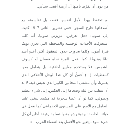
من دون أن تفرِّط بأملها أن أزمنة أفضل ستأتي.
لم تحتفظ بهذا الأمل لنفسها فقط، بل تقاسمته مع
أصدقائها خارج السجن. ففي تشرين الثاني 1917 كتبت
إلى سونيا: «هل تعرفين، عزيزتي سونيا، أنه كلما
استغرقت الأحداث الوحشية والمنحطة التي تجري يوميًا
فترة أطول، وكلما تجاوزت حدود المعقول أكثر، أغدو أشد
ثباتًا وهدوءًا، كما يفعل المرء تجاه فيضان أو كسوف
الشمس، فلا يستخدم معايير أخلاقية، بل يتعامل معها
كمعطيات. (…) أحسُّ أن كل هذا الوحل الأخلاقي الذي
يغمرنا، وأن مشفى المجانين الكبير الذي نعيش فيه، لا بد
أن ينقلب بين ليلة وضحاها إلى العكس، إلى شيء عظيم
وبطولي، كما لو أن عصا سحرية قد مسّته. ينبغي علينا
التعامل مع الأمور على المستوى الاجتماعي كما نفعل في
حياتنا الخاصة: بهدوء وشهامة وابتسامة رقيقة. أظن أن كل
شيء سوف يتغير نحو الأفضل بعد انقضاء الحرب…».