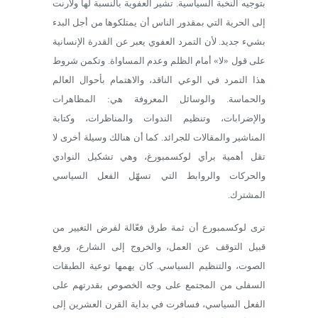
بتوجيه النخبة السياسية. تشير العفوية بالنسبة لها ولآرنت
إلى الحرية التي بمقدور الناس أن يمتلكوها من أجل البدء
بشيء جديد. لأن التمرد العفوي يعبر عن القدرة الإنسانية
على قول «لا» أمام الظلم وعدم المساواة. وتكمن شروط
هذا التمرد في الوعي الناقد، والاهتمام بأحوال العالم
والحماسة. والوسائل المعروفة هي: المظاهرات
والإضرابات، وتنظيم الندوات والمناظرات، وكتابة
المناشير والمقالات للجرائد. كما أن هنالك وسيلة أخرى لا
تقل أهمية برأي لوكسمبورغ، وهي تشكيل النوادي
والحركات والروابط التي تسهّل الفعل السياسي
المشترك.
ترى لوكسمبورع أن ثمة طرق فعّالة لفرض التغيير من
قبيل التوقف عن العمل، والخروج إلى الشارع، ورفع
الصوت، والتنظيم السياسي. كان يهمها توعية الطبقات
السفلى من المجتمع على وجه الخصوص بقدرتهم على
الفعل السياسي، فسافرت في بداية القرن العشرين إلى