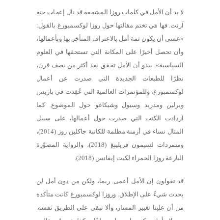
لا بد أن الأمل في كلمات روزا المشجعة قد نال إعجاب حنة
آرنت. فها هي تختم مقالتها حول روزا لوكسمبورغ بالقول:
«عسى أن يكون ثمة أمل بالاعتراف المتأخر بها وبأعمالها،
وأن تحصل أخيرًا على المكانة التي تستحقها في العلوم
السياسية». يبدو أن الأمل تحقق بعد أكثر من نصف قرن،
نظرًا للطبعات الجديدة التي صدرت عن أعمال
لوكسمبورغ، وللمؤتمرات العالمية التي عُقِدت في باريس
وبرلين ومدريد وسيول وشيكاغو حول الموضوع. كما
ازدادت الكتب التي صدرت حول أعمالها، على سبيل
المثال نساء في أزمنة مظلمة للكاتبة جاكلين روز (2014)،
ومتمردات لسيمون فريلينغ (2018)، والرواية المصوَّرة
البارعة روزا الحمراء لكيت إيفانس (2018).
قد تقولون إن الأمل أعمى. ربما، ولكن من دون أمل لن
يحدث شيءٌ على الإطلاق. وروزا لوكسمبورغ كانت متأكدة
من أن علينا تغيير المسار، وألا نبقى على الطريق نفسه.