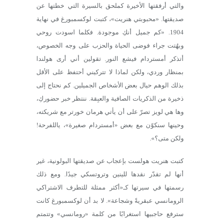
والتي أرفقتها الأخيرة كملحق بالسيرة التي خطتها عن
صديقتها. «محبوبتي هنريت»، كتبت لوكسمبورغ في نهاية
1904. «كم جميل أنكِ موجودة. فكلما اسودت روحي
وبهُتت جراء فوضى الحياة والحزب على وجه الخصوص،
أتذكر أمستردام فيشع النور. تقولين أني أرى هولندا
بمنظار وردي، ولكن لماذا لا تتركيني أحتفظ على الأقل
بذلك الوهم حيال بعض الأشخاص الجميلين. كم نحتاج إلى
ذخيرة من الذكريات الصافية والعبِقة. ننتظر خبر حضوركِ،
وها هي لويز تصرّ على أن يأتي هرمان خورتر مع شريكته،
وحينها سنكوّن مع بعض «أمستردام صغيرة»، ياللفرحة!
ولكن متى؟».
كتبت هنريت هولست بإعجاب عن صديقتها البولونية، غير
أنها لم تقدّر نقدها للينين وتروتسكي جيدًا. ومع ذلك
رسمتها في سيرتها كـ«أكثر ممثلة للتطرف الاشتراكي
الرومانسي عبقريةً وشجاعة». لا بد أن لوكسمبورغ كانت
سترفع حاجبيها استغرابًا من كلمة «رومانسي» وتتمتم