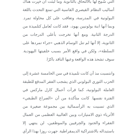
التي سُمِح لها بالالتحاق بالثانوية. وما لبثت أن خبِرت هناك
أساليب النظام القيصري القاسية التي تمنع التحدث باللغة
البولونية في المدرسة، وتعاقب على كل محاولة تمرد.
وبما أنها ابنة بولونيين يهود، فقد كانت تُعامل كتلميذة من
الدرجة الثانية. ومع أنها تخرجت بأعلى الدرجات من
الثانوية، إلا أنها لم تنل الوسام الذهبي «جراء تمردها على
السلطة»، ولكن في واقع الأمر بسبب خلفيتها اليهودية.
سوف تشحذ هذه الواقعة وعيها الناقد باكرًا.
وانتسبت مذ أن كانت تلميذة في سن الخامسة عشرة إلى
الحزب الثوري البولوني الذي يشجب الفقر المدقع للطبقة
العاملة البولونية، كما قرأت أعمال كارل ماركس في
الفترة نفسها. كانت متأكدة من أن «الصراع الطبقي»
الذي تسببت به الرأسمالية بين مجموعة صغيرة من
الأثرياء ذوي الامتيازات وبين الغالبية العظمى من العمال
الفقراء والجنود والحِرفيين والموظفين، لن ينتهي إلا
باستبداله بالاشتراكية الديمقراطية. جهرت روزا بهذا الرأي