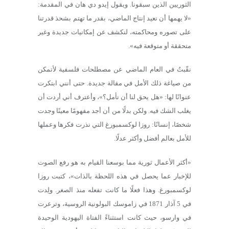
الثوريين الذين سبقونا. ويقول إيدو دي هان في المقدمة:
«لا يهمها أن نعيد إنتاج الماضي، بقدر ما تهتم بشحذ قدرتنا
على تصوره ومحاكمته، لنكشف عن إمكانيات جديدة وغير
متحققة أو متوقعة فيه».
نقّبتُ في العام الماضي عن مصطلحات فلسفية لأتمكن
من صياغة ذلك الأمل في مقالة جديدة. حتى أنني ابتكرت
عنوانًا لها: «هل يحق لنا أن نأمل؟»، وأعترف أني أردت أن
يغلب الشك فيه. ولكن بدلًا من أن أجد مفهومًا معينًا وجدت
شخصًا، إنسانًا: روزا لوكسمبورغ التي نذرت فكرها وعملها
للأمل بعالم أفضل وأكثر عدلًا.
«أكثر الأعمال ثورية مما بوسعنا القيام به هو رفع الصوت
للإخبار عما يحصل في هذه اللحظة بالذات»، كتبت روزا
لوكسمبورغ. وهذا فعلًا ما كانت تفعله منذ الصغر. ولِدت
في 5 آذار 1871 في زاموسك البولونية الروسية، وترعرت
في وارسو، حيث كانت استثناءً الفتاة اليهودية الوحيدة