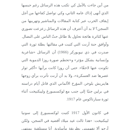
من أين جاءت بالأمل كي تكتب هذه الرسائل رغم حبسها
الذي أنهى إذاك عامه الثاني، وكي تواصل كفاحها من أجل
إيقاف الحرب عبر كتابة المقالات والمناشير وتهريبها من
السجن؟ لا بد أن أعترف أن هذه الرسائل زعزعت تصوري
عنها كثائرة هائجة تحاول بلا طائل حثّ الناس على النضال.
وأوافق حنة آرنت التي كتبت في مقالتها بطلة ثورة التي
صدرت في ذي نيويوركر (1966) أن الرسائل «شاعرية
وإنسانية بشكل مؤثر» و«تحطم صورة روزا الدموية التي
تكونت عنها لاحقًا». حتى أن روزا كانت برأيها «أكثر ثوار
عصرها ضد العسكرة»، ولا بد أن آرنت تأثرت برأي زوجها
هاينريش بلوخر، المؤرخ الألماني الذي قاتل أيام دراسته
في برلين جنبًا إلى جنب مع لوكسمبورغ وليبكنيخت أثناء
ثورة سبارتاكوس عام 1917.
في كانون الأول 1917 كتبت لوكسمبورغ إلى سونيا
ليبكنيخت: «هذا ثالث عيد ميلاد أقضيه في السجن، ولكن
أرجو ألا تفهميني بطريقة مأساوية. أنا مستلقية بمنتهى