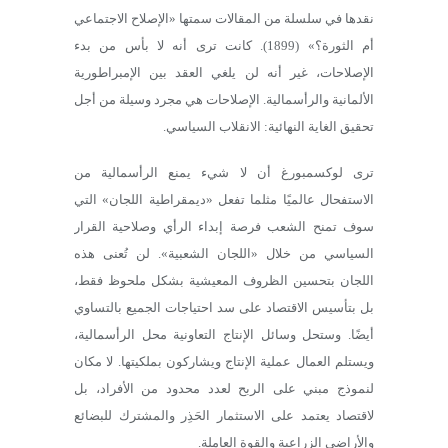
نقدها في سلسلة من المقالات سمتها «الإصلاح الاجتماعي
أم الثورة؟» (1899). كانت ترى أنه لا بأس من بدء
الإصلاحات، غير أنه لن يلغي العقد بين الإمبراطورية
الألمانية والرأسمالية. الإصلاحات هي مجرد وسيلة من أجل
تحقيق الغاية النهائية: الانقلاب السياسي.
ترى لوكسمبورغ أن لا شيء يمنع الرأسمالية من
الاستفحال عالميًا مثلما تفعل «ديمقراطية اللجان» التي
سوف تمنح الشعب فرصة إبداء الرأي وصلاحية القرار
السياسي من خلال «اللجان الشعبية». لن تُعنى هذه
اللجان بتحسين الظروف المعيشية بشكل ملحوظ فقط،
بل بتأسيس الاقتصاد على سد احتياجات الجميع بالتساوي
أيضًا. وستحل وسائل الإنتاج التعاونية محل الرأسمالية،
ويستلم العمال عملية الإنتاج ويشاركون بملكيتها. لا مكان
لنموذج مبني على الربح لعدد محدود من الأفراد، بل
لاقتصاد يعتمد على الاستثمار الحَذِر والمشترك للبضائع
والأراضي الزراعية والقوة العاملة.