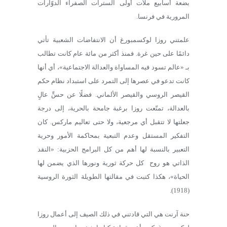
بضعة أسابيع ملأت أولى السترات الصفراء الدوّارات
المرورية في فرنسا.
علمتني روزا لوكسمبورغ أن الانتفاضات الشعبية تأتي
دائمًا على حين غرة. فمنذ أكثر من مائة عام كانت تطالب
بـ «عالم تسود فيه المساواة والعدالة الاجتماعية»، أي أنها
كانت تدعو في عصرها إلى التمرد على استبداد نظام حكم
القيصر الروسي والقيصر الألماني. فضلًا عن حسٍّ عالٍ
بالعدالة، تمتّعت روزا برغبة جامحة بالحرية، إلى درجة
جعلتها لا تتقبل أي مرجعية، ولا حتى تعاليم ماركس. كان
التفكير المستقل وعدم التبعية بمحاكمة الأمور وحرية
التعبير بالنسبة لها أهم من كل البرامج الحزبية: «النقد
الذاتي هو روح كل حركة ثورية ونورها الذي يضمن لها
الحياة»، هكذا كتبت في مقالتها الطويلة الثورة الروسية
(1918).
حنة آرنت هي التي قادتني في ذلك الصيف إلى أعمال روزا