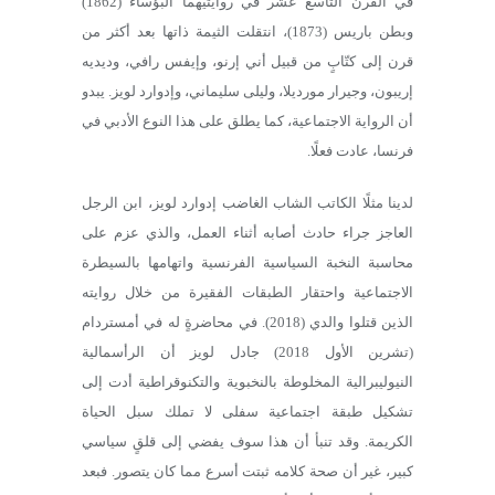
في القرن التاسع عشر في روايتيهما البؤساء (1862)
وبطن باريس (1873)، انتقلت الثيمة ذاتها بعد أكثر من
قرن إلى كتّابٍ من قبيل أني إرنو، وإيفس رافي، وديديه
إريبون، وجيرار مورديلا، وليلى سليماني، وإدوارد لويز. يبدو
أن الرواية الاجتماعية، كما يطلق على هذا النوع الأدبي في
فرنسا، عادت فعلًا.
لدينا مثلًا الكاتب الشاب الغاضب إدوارد لويز، ابن الرجل
العاجز جراء حادث أصابه أثناء العمل، والذي عزم على
محاسبة النخبة السياسية الفرنسية واتهامها بالسيطرة
الاجتماعية واحتقار الطبقات الفقيرة من خلال روايته
الذين قتلوا والدي (2018). في محاضرةٍ له في أمستردام
(تشرين الأول 2018) جادل لويز أن الرأسمالية
النيوليبرالية المخلوطة بالنخبوية والتكنوقراطية أدت إلى
تشكيل طبقة اجتماعية سفلى لا تملك سبل الحياة
الكريمة. وقد تنبأ أن هذا سوف يفضي إلى قلقٍ سياسي
كبير، غير أن صحة كلامه ثبتت أسرع مما كان يتصور. فبعد