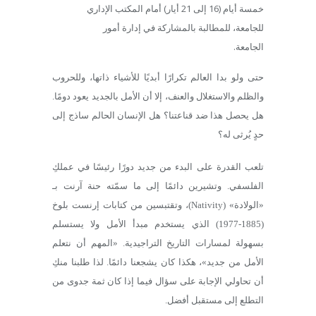
خمسة أيام (16 إلى 21 أيار) أمام المكتب الإداري
للجامعة، للمطالبة بالمشاركة في إدارة أمور
الجامعة.
حتى ولو بدا العالم تكرارًا أبديًا للأشياء ذاتها، وللحروب
والظلم والاستغلال والعنف، إلا أن الأمل بالجديد يعود دومًا.
هل يحصل هذا ضد قناعتنا؟ هل الإنسان الحالم ساذج إلى
حدٍ يُرثى له؟
تلعب القدرة على البدء من جديد دورًا رئيسًا في عملكِ
الفلسفي. وتشيرين دائمًا إلى ما سمّته حنة آرنت بـ
«الولادة» (Nativity)، وتقتبسين من كتابات إرنست بلوخ
(1885-1977) الذي يستخدم مبدأ الأمل ولا يستسلم
بسهولة لمسارات التاريخ التراجيدية. «المهم أن نتعلم
الأمل من جديد»، هكذا كان يشجعنا دائمًا. لذا طلبنا منكِ
أن تحاولي الإجابة على سؤال فيما إذا كان ثمة جدوى من
التطلع إلى مستقبل أفضل.