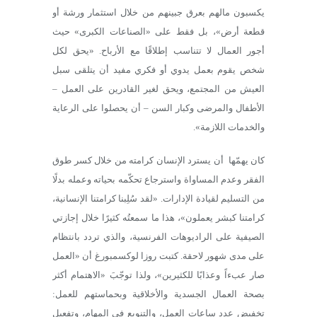
يكسبون مالهم بعرق جبينهم من خلال استثمار ورشة أو
قطعة أرض»، بل فقط على «الصناعات الكبرى» حيث
أجور العمال لا تتناسب إطلاقًا مع الأرباح. «يحق لكل
شخص يقوم بعمل يدوي أو فكري مفيد أن يتلقى سبل
العيش من المجتمع، ويحق لغير القادرين على العمل –
الأطفال والمرضى وكبار السن – أن يحصلوا على الرعاية
والخدمات اللازمة».
كان يهمّها أن يسترد الإنسان كرامته من خلال كسر طوق
الفقر وعدم المساواة واسترجاع تحكّمه بحياته وعمله بدلًا
من التسليم لقيادة الإدارات. «لقد سُلِبنا كرامتنا الإنسانية،
كرامتنا كبشر يعملون»، هذا ما سمعتُه كثيرًا خلال إجازتي
الصيفية على الراديوهات الفرنسية، والذي تردد بانتظام
على مدى شهور لاحقة. كتبت روزا لوكسمبورغ أن «العمل
صار عبءاً وعذابًا للكثيرين»، ولذا توجّبَ «الاهتمام أكثر
بصحة العمال الجسدية والأخلاقية وبحماستهم للعمل:
تخفيض عدد ساعات العمل، والتنويع في المهام، وتفعيل