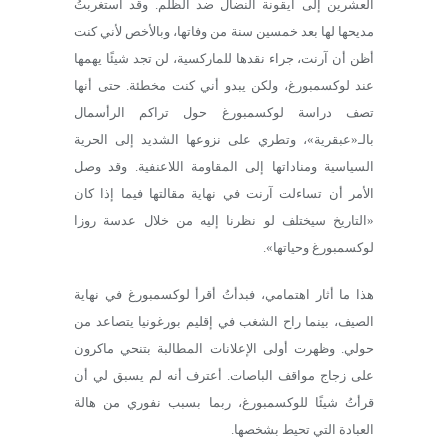
العشرين إلى أيقونة النضال ضد الظلم. وقد استغربتُ
مديحها لها بعد خمسين سنة من وفاتها، وبالأخص لأني كنت
أظن أن آرنت، جراء نقدها للماركسية، لن تجد شيئًا يهمها
عند لوكسمبورغ، ولكن يبدو أني كنت مخطئة. حتى أنها
تصف دراسة لوكسمبورغ حول تراكم الرأسمال
بالـ«عبقرية»، وتطري على نزوعها الشديد إلى الحرية
السياسية ومناداتها إلى المقاومة اللاعنفية. وقد وصل
الأمر أن تساءلت آرنت في نهاية مقالتها فيما إذا كان
«التاريخ سيختلف لو نظرنا إليه من خلال عدسة روزا
لوكسمبورغ وحياتها».
هذا ما أثار اهتمامي، فبدأتُ أقرأ لوكسمبورغ في نهاية
الصيف، بينما راح الشغب في إقليم بورغونيا يتصاعد من
حولي. وظهرت أولى الإعلانات المطالبة بتنحي ماكرون
على زجاج مواقف الباصات. أعترف أنه لم يسبق لي أن
قرأتُ شيئًا للوكسمبورغ، ربما بسبب نفوري من هالة
العبادة التي تحيط بشخصها.