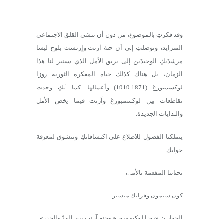
وقد فكرتِ بالموضوع، من دون أن تنسَي القلق الاجتماعي
المتزايد، وتوصلتِ إلى أن حنة آرنت وإرنست بلوخ ليسا
مرشدَيكِ الوحيدَين إلى بريق الأمل الذي سينير لنا هذا
الزمان، بل هناك كذلك حياة المفكرة الثورية روزا
لوكسمبورغ (1871-1919) وأعمالها. كما أنكِ وجدت
تقاطعات بين لوكسمبورغ وآرنت فيما يخص الأمل
والبدايات الجديدة.
يتملكنا الفضول للاطلاع على اكتشافاتكِ ونتشوق لمعرفة
جوابكِ.
تحياتنا المفعمة بالأمل،
كون سيمون وفرانك ميستر
الجواب: «روزا لوكسمبورغ وحنة آرنت بين المدّ والجزر»