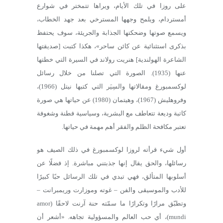
على روزا في تلك الأيام، ويراها تتمختر في شوارع
أمستردام، ويلمح وجهها المسترخي بعد جهد الخطاب،
ويسمع صوتها وضحكتها الجذابة والجريئة، سوف يحتفظ
بذكرى استثنائية عن كائن ساحر»، هكذا كتبت [صديقتها
الشاعرة الهولندية] هنريت رولاند في السيرة التي خطتها
عنها (1935). الصورة التي تصلنا من خلال رسائل
لوكسمبورغ ومقالاتها والسِيَر التي كتبها نيتل (1966)،
وفروهليش (1967)، وهيتمان (1980) عن حياتها هي صورة
كاتبة وديعة تتعاطف مع البشرية، وسياسية فطنة وشغوفة
تعتبر مكافحة الظلم والفقر أهم مهمة في حياتها.
أول شيء قرأته لروزا لوكسمبورغ في ذلك الصيف هو
رسائلها، والحق يقال إنها جذبتني مباشرة. إذ فضلًا عن
أسلوبها المتألق، فهي تبدي في تلك الرسائل حبًا كبيرًا
للأدب والموسيقى والفن – غوته وموزارت وريمبرانت –
وتطبّق مرارًا وتكرارًا ما سمّته حنة آرنت لاحقًا (amor
mundi)، أي حب العالم والمسؤولية تجاهه. «أشعر أن