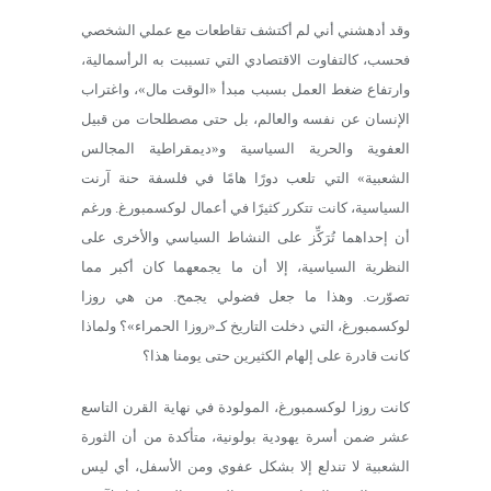
وقد أدهشني أني لم أكتشف تقاطعات مع عملي الشخصي
فحسب، كالتفاوت الاقتصادي التي تسببت به الرأسمالية،
وارتفاع ضغط العمل بسبب مبدأ «الوقت مال»، واغتراب
الإنسان عن نفسه والعالم، بل حتى مصطلحات من قبيل
العفوية والحرية السياسية و«ديمقراطية المجالس
الشعبية» التي تلعب دورًا هامًا في فلسفة حنة آرنت
السياسية، كانت تتكرر كثيرًا في أعمال لوكسمبورغ. ورغم
أن إحداهما تُرَكِّز على النشاط السياسي والأخرى على
النظرية السياسية، إلا أن ما يجمعهما كان أكبر مما
تصوّرت. وهذا ما جعل فضولي يجمح. من هي روزا
لوكسمبورغ، التي دخلت التاريخ كـ«روزا الحمراء»؟ ولماذا
كانت قادرة على إلهام الكثيرين حتى يومنا هذا؟
كانت روزا لوكسمبورغ، المولودة في نهاية القرن التاسع
عشر ضمن أسرة يهودية بولونية، متأكدة من أن الثورة
الشعبية لا تندلع إلا بشكل عفوي ومن الأسفل، أي ليس