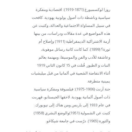
روزا لوكسمبورغ (1871-1919): اقتصادية ومفكرة
سياسية وناشطة ذات أصول بولونية يهودية. كافحت
في سبيل المساواة الاجتماعية والعدالة، وكتبت عن
هذه المواضيع في عدة مقالات ودراسات، من بينها
أزمة الاشتراكية الديمقراطية (1911) وإصلاح أم
ثورة؟ (1899). كما كانت كاتبة رسائل موهوبة،
وعاشقة للأدب والفن والموسيقا، ومهتمة بعالم
النبات و الطيور. قُتلت في 15 كانون الثاني 1919
أثناء الانتفاضة الشعبية في ألمانيا من قبل ميليشيات
يمينية متطرفة.
حنة آرنت (1906-1975): فيلسوفة ومفكرة سياسية
ذات أصول ألمانية يهودية. لاحقها الجيستابو، فهربت
في عام 1933 إلى باريس ومن هناك إلى نيويورك.
كتبت عن الشمولية (1951)والوضع البشري (1958)
والثورة (1965). درّست في جامعة شيكاغو.