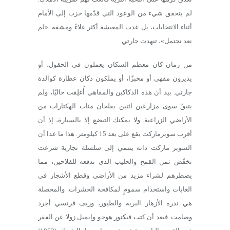
لم يتحقق شيء من الوعود التي قدّمها حزب إلى الأمام
أثناء الانتخابات، بل غدت المعيشة أكثر غلاءً ومشقة. «لم
نعد نحتمل»، تنهدت جارتي.
من زمان كان معظم السكان يعملون في الحقول، أو
يديرون مقهى أو مخبزًا، أو يملكون دكان عطارة كوالدة
جارتي. بيد أن هذه الدكاكين والمقاهي أُغلِقت حاليًا، ولم
يتبقّ سوى مزارعَين اثنين يفلحان مئات الهكتارات من
الأراضي الزراعية. ولا يمكنك التبضع إلا بالسيارة، إذ أن
أقرب سوبرماركت يقع على بعد 15 كيلومتر. هذا ما عدا أن
السوبر ماركت ذاته ينتمي إلى سلسلة تجارية شرعت
تخفّض ثمن القمح والحليب الذي تدفعه للفلاحين، مما
يضطرهم لشراء مزيد من الأراضي وقطع الأشجار في
الغابات واستخدام سمومٍ لمكافحة الحشرات. والمحصلة
هي ندرة الأزهار البرية والطيور، وريف فرنسي أجرد
وصامت. فبعد أن كتب فيكتور هوجو وإيميل زولا عن الفقر