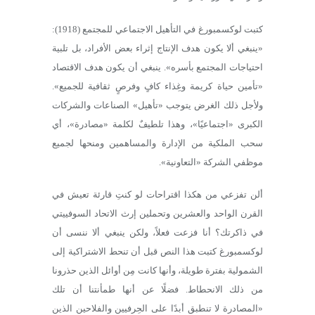
كتبت لوكسمبورغ في التأهيل الاجتماعي للمجتمع (1918):
«ينبغي ألا يكون هدف الإنتاج إثراء بعض الأفراد، بل تلبية
احتياجات المجتمع بأسره». ينبغي أن يكون هدف الاقتصاد
«تأمين حياة كريمة وغِذاء كافٍ وفرصٍ ثقافية للجميع».
ولأجل ذلك الغرض يتوجب «تأهيل» الصناعات والشركات
الكبرى «اجتماعيًا»، وهذا تلطيفٌ لكلمة «مصادرة»، أي
سحب الملكية من الإدارة والمساهمين ومنحها لجميع
موظفي الشركة «التعاونية».
ألن تفزعي من هكذا اقتراحات لو كنتِ قارئة تعيش في
القرن الواحد والعشرين وتحملين إرث الاتحاد السوفييتي
في ذاكرتك؟ أنا فزعت فعلاً، ولكن ينبغي ألا ننسى أن
لوكسمبورغ كتبت هذا النص قبل أن تنحط الاشتراكية إلى
الشمولية بفترة طويلة، وأنها كانت مِن أوائل الذين حذرونا
من ذلك الانحطاط. فضلًا عن أنها طمأنتنا أن تلك
«المصادرة لا تنطبق أبدًا على الحِرفيين والفلاحين الذين