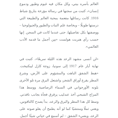
العالم بأسره بيتي، وكل مكان فيه غيوم وطيور ودموع
إنسان»، كتبت من سجنها في رسالة مؤرخة بتاريخ شباط
1916. كانت رسائلها مفعمة بمحبة العالم والطبيعة التي
درستها طويلًا – وبخاصة علم النبات والطيور والجيولوجيا –
ووصفتها بكل تفاصيلها، حتى عندما كانت في السجن. إنها
حسب رأي هنريت هولست «مِن أجمل ما قدمه الأدب
العالمي».
«لن أنسى مشهد الرعد هذه الليلة سريعًا»، كتبت في
نهاية أيار عام 1917 إلى سونيا، زوجة كارل ليبكنيخت.
«هبط الشفق الباهت والمشؤوم على الأرض، وشرع
المطر يقرع أوراق الشجر، واشتعل البرق مرة تلو الأخرى
بلونه الأورجواني في السماء الرصاصية. ووسط هذا
المزاج الشبحي أخذ عندليب يزقزق فجأة بجانب نافذتي.
وسط كل هذا المطر والبرق والرعد، بدأ يصدح كالناقوس،
ويغني ثملًا ومنتشيًا كما لو أنه يطمح أن يعلو صوته على
الرعد، ويضيء الشفق – لم أسمع في حياتي شيئًا أجمل.