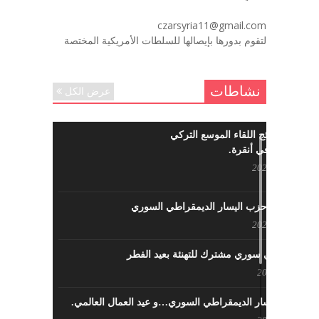
لروحك المحبة والسلام أبا مطيع لن
czarsyria11@gmail.com
ننساك – خالد الحموري
لتقوم بدورها بإيصالها للسلطات الأمريكية المختصة
ديسمبر 6, 2020
نشاطات
عرض الكل
ما هي نتائج اللقاء الموسع التركي
السوري في أنقرة.
مايو 29, 2022
نشاطات حزب اليسار الديمقراطي السوري
مايو 23, 2022
لقاء تركي سوري مشترك للتهنئة بعيد الفطر
مايو 8, 2022
حزب اليسار الديمقراطي السوري…و عيد العمال العالمي.