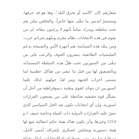
شعارهم كان “الأسد أو نحرق البلد”، وها هو قد حرقها،
ومستمرّ لتدمير ما تبقّى منها عامراً، والتخلص ممّن هم
تحت سلطته، ويدرك تماماً بأنهم لا يرغبون ببقائه. إن من
يقوم في هذه الانتخابات نظام مجرم ومتّهم بجرائم حرب،
ومن ينفّذ هذه السياسة، هم أجهزة الأمن والشبيحة بدعم
المليشيات الطائفية، ينشرون الخوف والرعب على من
تبقّى من السوريين تحت ظلّ هذه السلطة المستبدّة،
وبالتصفيق لها من قبل ما تبقى من هياكل عظمية لما
يسمى أحزاب الجبهة ومن لفّ حولهم، لذلك علينا
كسوريين ان نتوحّد كقوى وطنية ديموقراطية من أجل أن
نشكّل قوة حقيقية ضاغطة على من يصنعون القرارات
لسورية، وإن أي انتخابات تكون بعد الحل السياسي الذي
تنصّ عليه القرارات الدولية ذات الصلة وخاصة جنيف 1 و
2254 وغيرها، وأن تكون هناك هيئة حكم انتقالية تتبع لها
هيئة دستورية ومجلس عسكري بإشراف أممي كامل،
وبرقابة صارمة، ومن بعدها إجراء الانتخابات، لذلك تحتاج