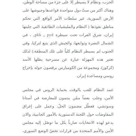
الحرب، ونظام لا يسيطر إلا على جزء من مساحة الوطن،
وهناك أكثر من ستّ دول متواجدة قواعدها وجيوشها على
الأرض السورية، غير سلطات الأمر الواقع التي تحكم
مناطق نفوذها ( النظام والمليشيات الطائفية التي جلبتها
إيران، شرق الفرات تحت سيطرة pkk ,, pyd,, ، في
الشمال النصرة وتوابعها، والجيش الذي يتبع لتركيا، وفي
الجنوب لم يسيطر النظام كلياً على تلك المنطقة،) لذلك
تعتبر هذه المهزلة عبارة عن مسرحية بطلها الأسد
(كركوز)، ومجموعة من الكومبارس يرقصون حوله بإخراج
روسي ومساعدة إيران.
عمد النظام للعب بالوقت بحماية الروس في مجلس
الأمن، وجلب بعضاً ممّن ينتمون للمعارضة في أستانا
وسوتشي، فعطّل مضمون الحلّ، وعمل على إغراق
المفاوضات حول اللجنة الدستورية بالأمور الجانبية، والان
يدعو لهذه الانتخابات ضارباً بكل ما توصّل إليه مجلس
الأمن والأمم المتحدة من قرارات تخصّ الوضع السوري،