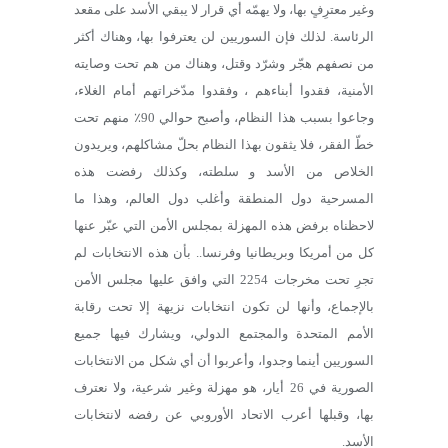
وغير معترِفٍ بها، ولا يهمّه أي قرار لا يبقي الأسد على مقعد
الرئاسة. لذلك فإن السوريين لن يعترفوا بها، وهناك أكثر
من نصفهم هجّر وشرّد وقتل، وهناك من هم تحت وصايته
الأمنية، فقدوا أبناءهم ، وفقدوا مدّخراتهم أمام الغلاء،
وجاعوا بسبب هذا النظام، وأصبح حوالي 90٪ منهم تحت
خطّ الفقر، فلا يثقون بهذا النظام بحلّ مشاكلهم، ويريدون
الخلاص من الأسد و سلطته، وكذلك رفضت هذه
المسرحية دول المنطقة وأغلب دول العالم، وهذا ما
لاحظناه برفض هذه المهزلة بمجلس الأمن التي عبّر عنها
كل من أمريكا وبريطانيا وفرنسا.. بأن هذه الانتخابات لم
تجرِ تحت مخرجات 2254 التي وافق عليها مجلس الأمن
بالإجماع، وأنها لن تكون انتخابات نزيهة إلا تحت رقابة
الأمم المتحدة والمجتمع الدولي، ويشارك فيها جميع
السوريين أينما وجدوا، وأعربوا أن أي شكل من الانتخابات
الصورية في 26 أيار، هو مهزلة وغير شرعية، ولا نعترف
بها، وقبلها أعرب الاتحاد الأوروبي عن رفضه لانتخابات
الأسد.