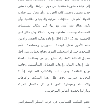
إلى هيئة دستورية منتخبة من ذوي النزاهة، وإلى دستور
جديد يتضمن ويحمي كافة الحريات، وأن ينصّ على حيادية
الدولة أمام كل المكوّنات العرقية والدينية والطائفية، وأن
تكون هناك بيئة آمنة، مع إنهاء كل أشكال المليشيات
المسلحة، وسحب أسلحتها، وطرد الدخلاء وكل حائز على
الجنسية بعد 15 / 3/ 2011، وإعادة هيكلة الجيش والأمن.
هذه الأمور تحتاج لوحدة السوريين ومساعدة الأمم
المتحدة، حتى لو استعملت القوة، نحتاج لحماية، ومن أجل
تطبيق العدالة الانتقالية، نحتاج إلى من يساعدنا للقضاء
على إرهاب الدولة وإرهاب الفصائل المتأسلمة، وخاصة
توابع القاعدة وحزب الله والكتائب الطائفية. إذاً لا
انتخابات شرعية تحت ظل هذا التشتّت والإرهاب
والاستبداد وسيطرة الأمن على كل مفاصل الحياة،
ومازالوا يحصون أنفاس الموجودين.
عضو المكتب السياسي في حزب اليسار الديمقراطي