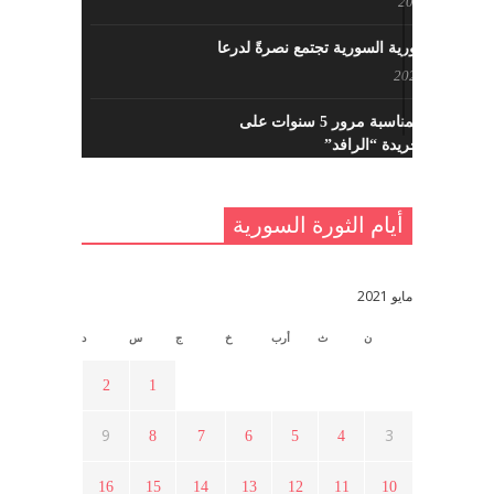
مايو 8, 2022
القوى الثورية السورية تجتمع نصرةً لدرعا
يوليو 7, 2021
احتفالية بمناسبة مرور 5 سنوات على
تأسيس جريدة “الرافد”
مايو 23, 2021
أيام الثورة السورية
القدس والربيع العربي في ندوة لحزب
اليسار
مايو 15, 2021
مايو 2021
ن
ث
أرب
خ
ج
س
د
أسبوع ثقافي في ذكرى الاستقلال
أبريل 16, 2021
2
1
9
3
8
7
6
5
4
ما هي حقيقة مشاركة السويداء في
الثورة السورية ؟
16
15
14
13
12
11
10