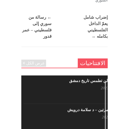
السوري
إضراب شامل
←
رسالة من
يعمّ الداخل
سوري إلى
الفلسطيني
فلسطيني – عمر
بكامله
→
قدور
الافتتاحيات
عرض الكل
حرائقكم لن تطمس تاريخ دمشق
يوليو 17, 2023
لا تقتلونا مرتين – د سلامة درويش
مايو 10, 2023