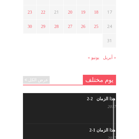
أبريل 12, 2021
21
17
23
22
20
19
18
هل شاركت طرطوس والسلمية وحلب
24
30
29
28
27
26
25
في الثورة السورية ؟
مارس 29, 2021
31
« أبريل
يونيو »
يوم مختلف
عرض الكل
شاب من هذا الزمان 2-2
أبريل 30, 2017
شاب من هذا الزمان 1-2
أبريل 23, 2017