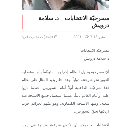
مسرحيّة الانتخابات – د. سلامة
درويش
-
مايو 18, 2021
0
الافتتاحيات
نشرت في:
مسرحيّة الانتخابات
د. سلامة درويش
أيّ مسرحية يحاول النظام إخراجها.. متوهّماً بأنها ستعطيه
العبور نحو شرعنته دولياً، وهذا حلم بعيد المنال على نظام
فقدَ شرعيّته الداخلية أولاً أمام السوريين، عندما ثاروا
عليه، وأمام العالم ثانياً، عندما استعمل جميع الأسلحة ضد
شعبه، ومنها الأسلحة الكيماوية، وهو متّهم بجرائم حرب
ارتكبها بحقّ السوريين..
الانتخابات لا يمكن أن تكون شرعية ونزيهة في زمن