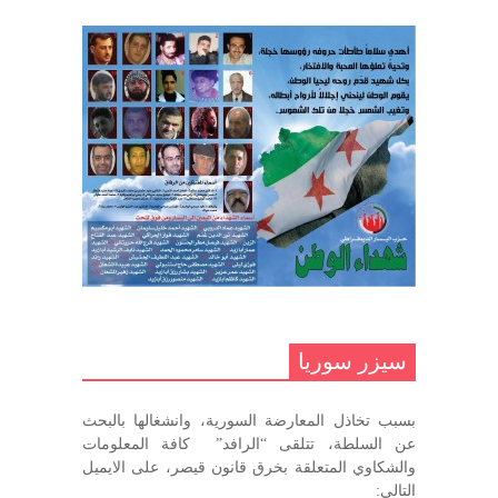
ديسمبر 10, 2020
السوري
مارس 31, 2023
غاب صاحب الضحكة الطفولية
ديسمبر 10, 2020
مناضل بحجم الوطن …منصور الاتاسي .
ما زلت خالدا في قلوبنا
ديسمبر 9, 2020
.منصورالاتاسي.( البوصلة في زمن
الضياع )
سيزر سوريا
ديسمبر 7, 2020
بسبب تخاذل المعارضة السورية، وانشغالها بالبحث
في الذكرى السنوية لرحيل الرفيق منصور أتاسي أبو مطيع
عن السلطة، تتلقى “الرافد” كافة المعلومات
رحمه الله. – عبد الله حاج محمد
والشكاوي المتعلقة بخرق قانون قيصر، على الايميل
ديسمبر 6, 2020
التالي: