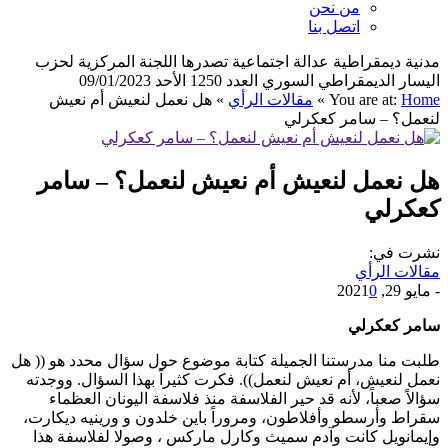
من نحن
اتصل بنا
مدنية ديمقراطية عدالة اجتماعية تصدرها اللجنة المركزية لحزب
اليسار الديمقراطي السوري العدد 1250 الأحد 09/01/2023
Home
You are at:
»
مقالات الرأي
»
هل نعمل لنعيش أم نعيش
لنعمل؟ – سامر كعكرلي
هل نعمل لنعيش أم نعيش لنعمل؟ – سامر
كعكرلي
نشرت في:
مقالات الرأي
-
مايو 29, 2021
0
سامر كعكرلي
طلبت منا مدرستنا الجميلة كتابة موضوع حول سؤال محدد هو (( هل
نعمل لنعيش، أم نعيش لنعمل)). فكرت كثيراً بهذا السؤال. ووجدته
سؤالاً صعباً، لأنه قد حير الفلاسفة منذ فلاسفة اليونان العظماء
سقراط وأرسطو وأفلاطون، ومروراً باين خلدون و ورينيه ديكارت،
وإيمانويل كانت وآدم سميث وكارل ماركس ، وصولا لفلاسفة هذا