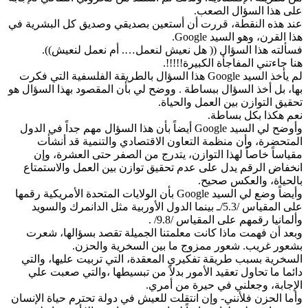
على هذا السؤال الصعب.
عند هذه النقطة، قررت أن أستعين بصديقي وصديق كل البشرية في
هذا القرن، وهو السيد Google.
فسألته هذا السؤال (( هل نعيش لنعمل…. أم نعمل لنعيش)).
هنا جاءتني المفاجأة الكبيرة!!!!!.
لم يأخذ السيد Google هذا السؤال بالطريقة الفلسفية التي فكرت
بها، بل أخذ السؤال ببساطة . ووضح لي بأن المقصود بهذا السؤال هو
تحقيق التوازن بين العمل والحياة.
نعم هكذا بكل بساطة.
وأوضح لي السيد Google أيضاً بأن هذا السؤال مهم جداً في الدول
المتحضرة، وأن منظمة التعاون الاقتصادي والتنمية قد أنشأت
مقياساً خاصاً لهذا التوازن، يتدرج من الصفر حتى العشرة، وإن
انخفاض الرقم يدل على عدم تحقيق توازن بين العمل والاستمتاع
بالحياة، والعكس صحيح.
وأيضاً وضع لي السيد Google بأن الولايات المتحدة الأمريكية رقمها
على المقياس /5.3/ـ بينما الدول الأوربية مثل الدانمرك والسويد
وألمانيا رقمهم على المقياس /9.8/ .
وبعد أن فهمت ماذا كانت معلمتنا الجميلة تقصد بسؤالها، شعرت
بشعور غريب. شعور ممزوج ما بين السخرية والحزن.
السخرية بسبب طريقة تفكيري المعقدة، التي تربيت عليها، والتي
دائما ما تحاول تعقيد الأمور بدلاً من تبسيطها ،والتي صعبت علي
الإجابة، وجعلني في حيرة من أمري.
وأما الحزن فلأنني- وإن انتقلت للعيش في دولة تحترم حياة الإنسان