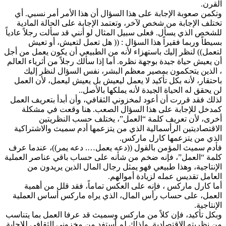
القرن.
وتكمن صعوبة الإجابة على هذا السؤال أن هذا الأمر أمر نسبي. أي
تختلف الإجابة من شخص لآخر، وتعتمد الإجابة على الحالة المادية
للشخص الذي يسأل. فعلى سبيل المثال لو أنني قد سألت رجلاً عادياً
بسيطاً وربما فقيراً هذا السؤال : (( هل تعمل لتعيش، أو تعيش
لتعمل)) لنظر إليك باستهزاء لأنه من الطبيعي أن يكون يعمل من أجل
أن يعيش حياة جيدة بوجهة نظره. أما إذا سألك رجلاً من أثرياء العالم
، الذين يتحكمون بمصير معظم البشر، نفس السؤال لنظر إليك
باحتقار، لأنه بكل تأكيد لا يعمل ليعيش بل يعيش ليعمل، لأن العمل
لن يحقق له الحياة الجيدة لأنه يملكها بالأصل..
لذلك فقد قررت أن أعود لمخزوني الثقافي، وأن أبدأ بتعريف العمل
كمدخل للإجابة على هذا السؤال الصعب. هنا وقعت في مشكلة
أخرى، لأن تعريف كلمة “العمل”، يختلف حسب النظريتين
الاقتصاديتين الرأسمالية الذي من يتزعمها أدم سميث والاشتراكية
الذي من يتزعمها كارل ماركس.
فأدم سميث المؤمن بالقول ((دعه يعمل…. دعه يمر))، عندما عرف
كلمة “العمل”، فإنه ضخم من شأنه على حساب باقي عناصر العملية
الإنتاجية، وهذا طبيعي فهو يمثل رجال المال الذين يريدون من
العامل تقديس عمله لزيادة أموالهم.
أما كارل ماركس ، فإنه على العكس تماماً، فقد قلل من أهمية
العمل، على حساب رأس المال، الذي يراه ماركس أساس العملية
الإنتاجية.
وبكل تأكيد، فإن كلاً من ماركس وسميث قد عرفا العمل بما يتناسب
من نظريته الإقتصادية. ولذلك لم أستفد من مخزوني الثقافي للإجابة