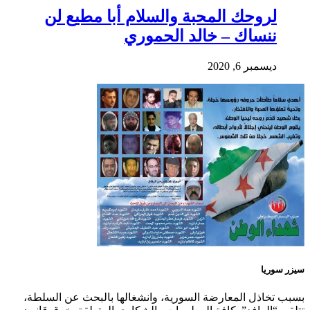
لروحك المحبة والسلام أبا مطيع لن
ننساك – خالد الحموري
ديسمبر 6, 2020
سيزر سوريا
بسبب تخاذل المعارضة السورية، وانشغالها بالبحث عن السلطة،