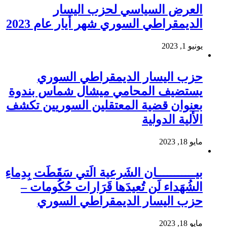
العرض السياسي لحزب اليسار
الديمقراطي السوري شهر أيار عام 2023
يونيو 1, 2023
حزب اليسار الديمقراطي السوري
يستضيف المحامي ميشال شماس بندوة
بعنوان قضية المعتقلين السوريين تكشف
الألية الدولية
مايو 18, 2023
بيـــــــــــان الشَرعية الَتي سَقَطَت بِدِماءِ
الشُهَداء لَن تُعيدَها قَرَارات حُكُومات –
حزب اليسار الديمقراطي السوري
مايو 18, 2023