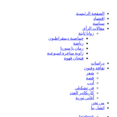
الصفحة الرئيسية
اقتصاد
سياسة
مقالات الرأي
زوايا ثابتة
حماصنة ديمقراطيون
رياضة
زمان يا سوريا
زاوية ساخرة اسبوعية
فنجان قهوة
دراسات
ثقافة وفنون
شعر
قصة
أدب
فن تشكيلي
كاريكاتير العدد
أغاني ثورية
من نحن
اتصل بنا
facebook