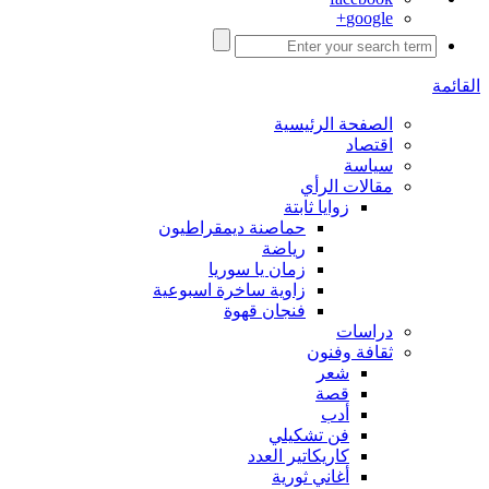
google+
القائمة
الصفحة الرئيسية
اقتصاد
سياسة
مقالات الرأي
زوايا ثابتة
حماصنة ديمقراطيون
رياضة
زمان يا سوريا
زاوية ساخرة اسبوعية
فنجان قهوة
دراسات
ثقافة وفنون
شعر
قصة
أدب
فن تشكيلي
كاريكاتير العدد
أغاني ثورية