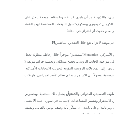
ي، واللذين لا بد أن بايدن قد لخصهما بنقاط موجعة يتعذر على
اسم الكرملن “ديميتري بيسكوف” حول التوقعات المنخفضة لهذه القمة.
ير بعدم حدوث أي اختراق في اللقاء؟
 موثقة لا تزال تقع خلال العقدين الماضيين
 الأميركي
Menendez
“مينينديز” مؤخراً خلال إحاطة مطوّلة تجعل
 على مواجهة الجانب الروسي، وفضح مسلكه، وتحميله جرائم موثقة لا
ا، إلى المحاولات الروسية الدؤوبة لتخريب الانتخابات الأميركية،
مية، وصولاً إلى الاستمرار بدعم نظام الأسد الإجرامي، وارتكاب
وكه التصعيدي العدواني واللامُتَوَقَّع يجعل ذلك مستحيلا. وبخصوص
 الاستقرار وتيسير المساعدات الإنسانية في سوريا، عليه ألا ينسى
وبرعايته؛ وعلى بايدن أن يتذكّر بأنه وصف بوتين بالقاتل. ويضيف