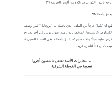
ه بايدن، الذي تدعم بلاده من أُلبِس الجريمة؟؟!
ختنق بأفعاله
يع أن يُغْفِلَ حرفاً من الملف الذي يحمله ك “بروفايل” لمَن وصفه
لكيماوي. وكاستشعار لموقف بايدن منه، يقول بوتين في آخر تصريح
 يفرض عليه شيئاً؛ ولكنه سيتركه يختنق بأفعاله. وفي القضية السورية،
وسيحدث إن غداً لناظره قريب.
←
مخابرات الأسد تعتقل ناشطين أجروا
تسوية في الغوطة الشرقية