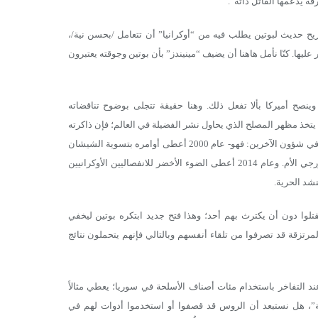
ة يدعمها القاتل ذاته”.
يح حديث لبوتين يطلب فيه من “أوكرانيا” أن تتعامل /بحسن نية/،
 عليها. كنّا نأمل هاهنا أن يضيف “مينيندز” بأن بوتين وجوقته يعتبرون
 وينصح أميركا بألا تفعل ذلك. وهنا حقيقة تتجلى بوضوح تناقضاته
أن يتخذ مظهر المصلح الذي يحاول نشر الفضيلة في العالم؛ فإن ذاكرته
تخونه في تعداد سوء أعماله التي فاقت ماقامت به القيادة السوفيتية من تدخلات في شؤون الآخرين: فهو- عام 2000 أعطى أوامره بتسوية الشيشان
بالأرض. وعام 2008 غزا جيشه جورجيا ليقتطع أبخازيا وأوستيسيا عن الجسد الجورجي الأم. وعام 2014 أعطى الضوء الأخضر للانفصاليين الأوكرانيين
نشد الحرية.
تلوا دون أن يكترث بهم أحد؛ وهذا فتح جديد ابتكره بوتين ليخفي
مرتزقة قد تصرفوا من تلقاء أنفسهم وبالتالي فإنهم يتحملون نتائج
ند التفاخر باستخدام مئات أصناف الأسلحة في سوريا؛ يعطي مثالاً
رية”، هل نستبعد أن الروس قد قصفوا أو استخدموا أدوات لهم في