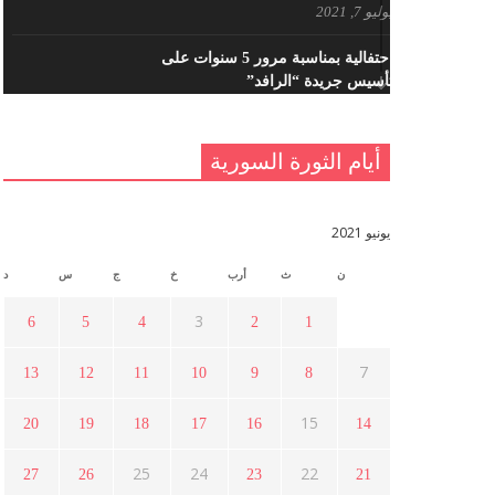
يوليو 7, 2021
احتفالية بمناسبة مرور 5 سنوات على
تأسيس جريدة “الرافد”
مايو 23, 2021
أيام الثورة السورية
القدس والربيع العربي في ندوة لحزب
اليسار
مايو 15, 2021
يونيو 2021
ن
ث
أرب
خ
ج
س
د
أسبوع ثقافي في ذكرى الاستقلال
أبريل 16, 2021
3
6
5
4
2
1
7
13
12
11
10
9
8
ما هي حقيقة مشاركة السويداء في
الثورة السورية ؟
15
20
19
18
17
16
14
أبريل 12, 2021
25
24
22
27
26
23
21