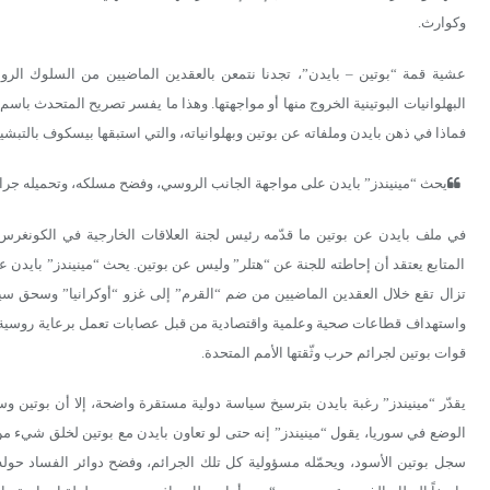
وكوارث.
عشية قمة “بوتين – بايدن”، تجدنا نتمعن بالعقدين الماضيين من السلوك الروس
البهلوانيات البوتينية الخروج منها أو مواجهتها. وهذا ما يفسر تصريح المتحدث ب
فماذا في ذهن بايدن وملفاته عن بوتين وبهلوانياته، والتي استبقها بيسكوف بالتبش
يحث “مينيندز” بايدن على مواجهة الجانب الروسي، وفضح مسلكه، وتحميله جرائم
في ملف بايدن عن بوتين ما قدّمه رئيس لجنة العلاقات الخارجية في الكونغرس
المتابع يعتقد أن إحاطته للجنة عن “هتلر” وليس عن بوتين. يحث “مينيندز” بايدن
تزال تقع خلال العقدين الماضيين من ضم “القرم” إلى غزو “أوكرانيا” وسحق سيادته
واستهداف قطاعات صحية وعلمية واقتصادية من قبل عصابات تعمل برعاية روسية رس
قوات بوتين لجرائم حرب وثّقتها الأمم المتحدة.
يقدّر “مينيندز” رغبة بايدن بترسيخ سياسة دولية مستقرة واضحة، إلا أن بوتين وسل
الوضع في سوريا، يقول “مينيندز” إنه حتى لو تعاون بايدن مع بوتين لخلق شيء من
سجل بوتين الأسود، ويحمّله مسؤولية كل تلك الجرائم، وفضح دوائر الفساد حوله 