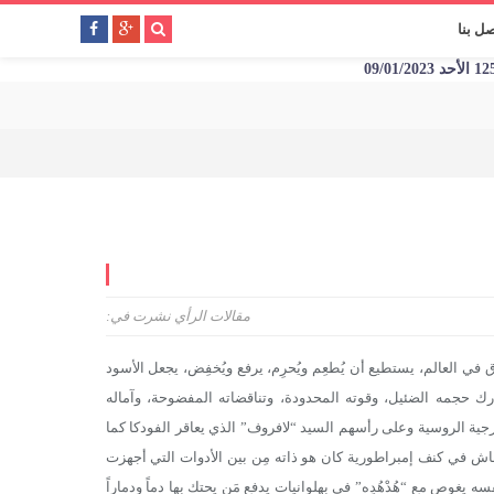
صل بنا
مقالات الرأي
نشرت في:
 في العالم، يستطيع أن يُطعِم ويُحرِم، يرفع ويُخفِض، يجعل الأسود
رك حجمه الضئيل، وقوته المحدودة، وتناقضاته المفضوحة، وآماله
رجية الروسية وعلى رأسهم السيد “لافروف” الذي يعاقر الفودكا كما
اش في كنف إمبراطورية كان هو ذاته مِن بين الأدوات التي أجهزت
 يغوص مع “هُدْهُدِه” في بهلوانيات يدفع مَن يحتك بها دماً ودماراً