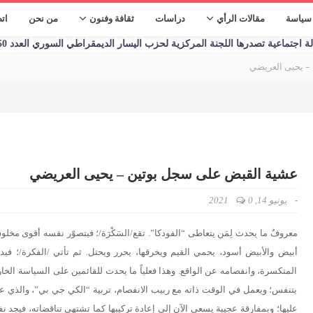
سياسة
مقالات الرأي
دراسات
ثقافة وفنون
من نحن
ات
تماعية تصدرها اللجنة المركزية لحزب اليسار الديمقراطي السوري العدد 1250 الأحد 09/01/2023
– يحيى العريضي
عشية القبض على سجل بوتين – يحيى العريضي
-
يونيو 14, 2021
0
معروفٌ ما يحدث لِمَن يتعاطى “الفودكا”. تقع/السَكْرَة/؛ فيتصوّر نفسه أقوى مخلوق
أبيض والأبيض أسود، يحمي القيم ويخرقها، يحرر ويحتل. ثم تأتي /الفكرة/؛ فيد
المتكسرة، وانفصامه عن الواقع. وهذا فعلياً ما يحدث للقائمين على السياسة الخا
يتنفس؛ ويعمل في الوقت ذاته مع ربيب الانفصام، تربية “الكي جي بي”، والذي ع
عليها؛ وبمفارقة عجيبة يسعى الآن إلى إعادة تركيبها كما تشتهي تناقضاته، فيجد نفسه