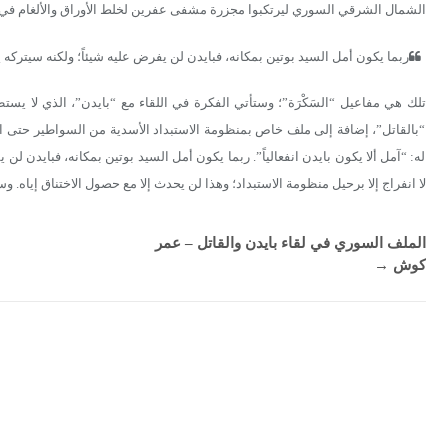
الشمال الشرقي السوري ليرتكبوا مجزرة مشفى عفرين لخلط الأوراق والألغام في وج
ربما يكون أمل السيد بوتين بمكانه، فبايدن لن يفرض عليه شيئاً؛ ولكنه سيتركه ي
تلك هي مفاعيل “السَكْرَة”؛ وستأتي الفكرة في اللقاء مع “بايدن”، الذي لا يستط
“بالقاتل”، إضافة إلى ملف خاص بمنظومة الاستبداد الأسدية من السواطير حتى ا
له: “آمل ألا يكون بايدن انفعالياً”. ربما يكون أمل السيد بوتين بمكانه، فبايدن لن
لا انفراج إلا برحيل منظومة الاستبداد؛ وهذا لن يحدث إلا مع حصول الاختناق إياه. 
الملف السوري في لقاء بايدن والقاتل – عمر
كوش
→