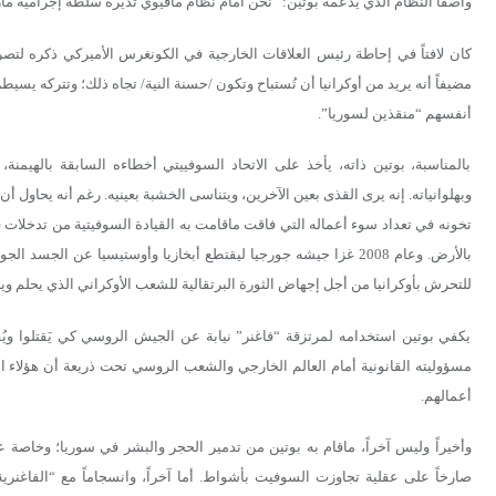
واصفاً النظام الذي يدعمه بوتين: “نحن أمام نظام مافيوي تديره سلطة إجرامية مارق
كان لافتاً في إحاطة رئيس العلاقات الخارجية في الكونغرس الأميركي ذكره لتصر
مضيفاً أنه يريد من أوكرانيا أن تُستباح وتكون /حسنة النية/ تجاه ذلك؛ وتتركه يسيطر
أنفسهم “منقذين لسوريا”.
بالمناسبة، بوتين ذاته، يأخذ على الاتحاد السوفييتي أخطاءه السابقة بالهيمنة،
وبهلوانياته. إنه يرى القذى بعين الآخرين، ويتناسى الخشبة بعينيه. رغم أنه يحاول 
للتحرش بأوكرانيا من أجل إجهاض الثورة البرتقالية للشعب الأوكراني الذي يحلم وي
يكفي بوتين استخدامه لمرتزقة “فاغنر” نيابة عن الجيش الروسي كي يَقتلوا ويُق
مسؤوليته القانونية أمام العالم الخارجي والشعب الروسي تحت ذريعة أن هؤلاء ال
أعمالهم.
وأخيراً وليس آخراً، ماقام به بوتين من تدمير الحجر والبشر في سوريا؛ وخاصة ع
صارخاً على عقلية تجاوزت السوفيت بأشواط. أما آخراً، وانسجاماً مع “الفاغن