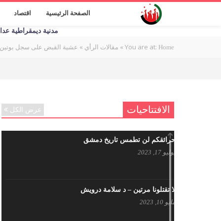
الصفحة الرئيسية
اقتصاد
مدنية ديمقراطية عدالة اج
You are at:
»
»
عشية القبض على سجل بوتين 
Home
مقالات الرأي
الافتتاحيات
عرض الكل
حرائقكم لن تطمس تاريخ دمشق
يوليو 17, 2023
لا تقتلونا مرتين – د سلامة درويش
مايو 10, 2023