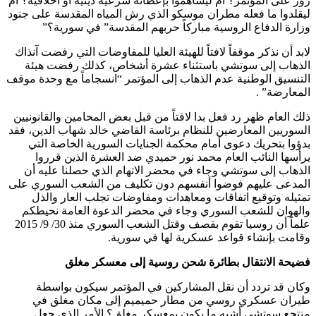
زور على المؤتمر؟ أم ليساهموا بإعطائه شرعية دينية أو أخلاقية؟ أم
ليقلدوا ما فعله مطران موسكو الذي رش المياه المقدسة على جنود
وزارة الدفاع الروسية مباركاً حربهم المقدسة” في سورية؟”
لابد أن نذكر موقفاً لافتاً للهيئة العليا للمفاوضات التي رفضت آنذاك
الذهاب إلى سوتشي باستثناء عشرة أشخاص، كذلك رفضت هيئة
التنسيق الوطنية عدم الذهاب إلى المؤتمر “انسجاماً مع وحدة موقف
المعارضة” .
ذلك العام ظهر رد فعل بدا لافتاً من قبل بعض المحامين والقانونيين
السوريين المعارضين للنظام برئاسة القاضي خالد شهاب الدين، فقد
بدؤوا بتحريك دعوى أمام محكمة الجنايات السورية الخاصة التي
يرأسها النائب العام محمد نور حميدي ضد العشرة الذين قرروا
الذهاب إلى سوتشي وجاء في محضر الاتهام الذي حصلنا عليه أن
المدعى عليهم فوضوا أنفسهم دون تكليف من الشعب السوري على
تمثيله وتوقيع اتفاقات ومعاهدات ومفاوضات تجلب العار والذل
والهوان للشعب السوري وجاء في محضر الدعوة العامة نحيطكم
علماً أن روسيا تقوم بقصف وقتل الشعب السوري منذ 30/ 9/ 2015
وقامت بإنشاء قواعد عسكرية لها في سورية.
فضيحة الانتقال بطائرة شحن روسية إلى معسكر مغلق
وكان قد تردد أن نقل المشاركين في المؤتمر سيكون بواسطة
طيران عسكري روسي من مطار حميميم إلى مكان مغلق في
منتجع سوتشي أشبه ما يكون بمعسكر مغلق؟ الأمر الذي جعل