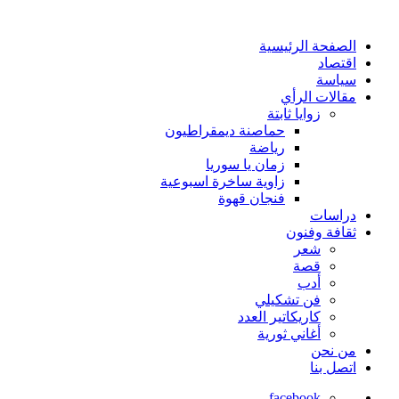
الصفحة الرئيسية
اقتصاد
سياسة
مقالات الرأي
زوايا ثابتة
حماصنة ديمقراطيون
رياضة
زمان يا سوريا
زاوية ساخرة اسبوعية
فنجان قهوة
دراسات
ثقافة وفنون
شعر
قصة
أدب
فن تشكيلي
كاريكاتير العدد
أغاني ثورية
من نحن
اتصل بنا
facebook