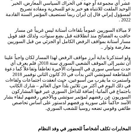
عشر أي مجموعة أو جهة في الحراك السياسي المعارض، الخبر
الوحيد الملفت للانتباه هو خبر يدعو للسخرية ومفاده تصريح
لمسؤول إيراني قال إن ايران ربما تستضيف المؤتمر السنة القادمة
2022 .
لا مبالاة السوريين عموماً بلقاءات أستانة ليس غريباً عن مسار
حاقت به الفضائح منذ انطلاقته قبل بضع سنوات، ولذلك فقد قوبل
مسار أستانة بمواقف الرفض الكامل أو الجزئي من قبل السوريين
معارضة وثوار ..
ولو استذكرنا بداية أبرز مواقف الرفض لهذا المسار لكان واجباً علينا
أن نشير إلى الموقف الشعبي السوري سنة 2018، فلم يعرف أي
حدث سياسي سوري في السنوات الأخيرة تعاطفاً وتفاعلاً كما دعوة
المقاطعة لسوتشي التي بدأت في 20 كانون الثاني نوفمبر 2018
واستمرت ما يقرب من أسبوعين، حيث انعقدت اجتماعات ولقاءات
في ذلك اليوم في أكثر من ثلاثين بلداً حول العالم – شارك الكاتب
باجتماع في ألمانيا- إضافة للداخل السوري عبر فيها المشاركون
السوريون عن رفضهم لمؤتمر سوتشي وبالأخص رفضهم لبقاء بشار
الأسد حاكماً على سورية ورفضهم لدستور على أساس تحاصص
طائفي وقومي تضعه روسيا للشعب السوري.
المخابرات تكلف أشخاصاً للحضور في وفد النظام