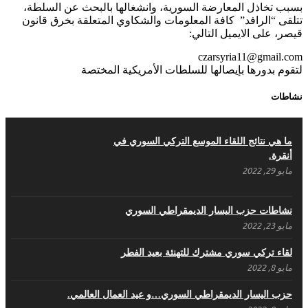
بسبب تخاذل المعارضة السورية، وانشغالها بالبحث عن السلطة،
.منصورالاتاسي.( البوصلة في زمن الضياع )
تتلقى “الرافد” كافة المعلومات والشكاوي المتعلقة بخرق قانون
ديسمبر 7, 2020
قيصر، على الايميل التالي:
czarsyria11@gmail.com
لتقوم بدورها بإيصالها للسلطات الأمريكية المختصة
في الذكرى السنوية لرحيل الرفيق منصور أتاسي أبو مطيع رحمه الله. –
نشاطات
عبد الله حاج محمد
ديسمبر 6, 2020
ما هي نتائج اللقاء الموسع التركي السوري في
لروحك المحبة والسلام أبا مطيع لن ننساك – خالد
أنقرة.
الحموري
مايو 29, 2022
ديسمبر 6, 2020
نشاطات حزب اليسار الديمقراطي السوري
مايو 23, 2022
لقاء تركي سوري مشترك للتهنئة بعيد الفطر
مايو 8, 2022
حزب اليسار الديمقراطي السوري…و عيد العمال العالمي.