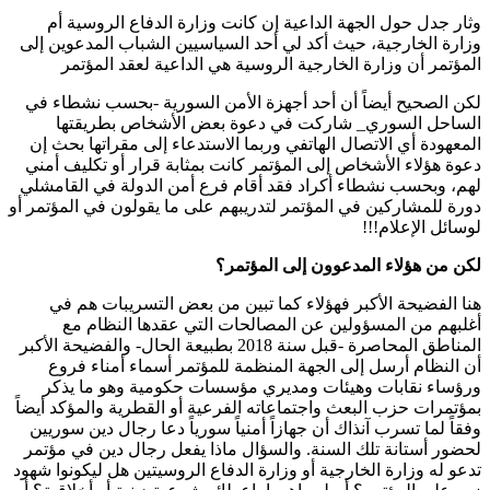
وثار جدل حول الجهة الداعية إن كانت وزارة الدفاع الروسية أم
وزارة الخارجية، حيث أكد لي أحد السياسيين الشباب المدعوين إلى
المؤتمر أن وزارة الخارجية الروسية هي الداعية لعقد المؤتمر
لكن الصحيح أيضاً أن أحد أجهزة الأمن السورية -بحسب نشطاء في
الساحل السوري_ شاركت في دعوة بعض الأشخاص بطريقتها
المعهودة أي الاتصال الهاتفي وربما الاستدعاء إلى مقراتها بحث إن
دعوة هؤلاء الأشخاص إلى المؤتمر كانت بمثابة قرار أو تكليف أمني
لهم، وبحسب نشطاء أكراد فقد أقام فرع أمن الدولة في القامشلي
دورة للمشاركين في المؤتمر لتدريبهم على ما يقولون في المؤتمر أو
لوسائل الإعلام!!!
لكن من هؤلاء المدعوون إلى المؤتمر؟
هنا الفضيحة الأكبر فهؤلاء كما تبين من بعض التسريبات هم في
أغلبهم من المسؤولين عن المصالحات التي عقدها النظام مع
المناطق المحاصرة -قبل سنة 2018 بطبيعة الحال- والفضيحة الأكبر
أن النظام أرسل إلى الجهة المنظمة للمؤتمر أسماء أمناء فروع
ورؤساء نقابات وهيئات ومديري مؤسسات حكومية وهو ما يذكر
بمؤتمرات حزب البعث واجتماعاته الفرعية أو القطرية والمؤكد أيضاً
وفقاً لما تسرب آنذاك أن جهازاً أمنياً سورياً دعا رجال دين سوريين
لحضور أستانة تلك السنة. والسؤال ماذا يفعل رجال دين في مؤتمر
تدعو له وزارة الخارجية أو وزارة الدفاع الروسيتين هل ليكونوا شهود