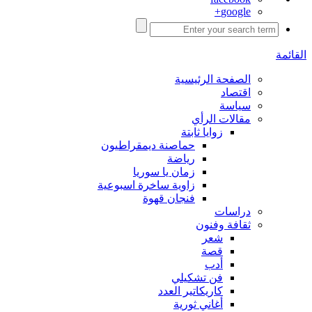
google+
القائمة
الصفحة الرئيسية
اقتصاد
سياسة
مقالات الرأي
زوايا ثابتة
حماصنة ديمقراطيون
رياضة
زمان يا سوريا
زاوية ساخرة اسبوعية
فنجان قهوة
دراسات
ثقافة وفنون
شعر
قصة
أدب
فن تشكيلي
كاريكاتير العدد
أغاني ثورية