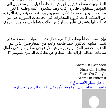
النظام يبث مقطع فيديو يظهر فيه أشخاصاً قيل إنهم مدعوون إلى
المؤتمر يستقلون طائرة ركاب وهم ينشدون أغنية وطنية !! لكن
مشاهد الفيديو المصنعة تذكر السوريين برحلة جامعية حزبية للترفيه
عن الطلاب كانت فروع المخابرات في الجامعات السورية هي من
تخطط لها وتشرف عليها يشارك بها طلاب يتعاملون مع هذه الفروع .
وإن نسينا أحداثاً وتفاصيل كثيرة خلال هذه السنوات المنقضية فلن
ننسى مشهد الدكتور أحمد طعمه وعدد من المعارضين الذين لبوا
الدعوة لحضور المؤتمر وهو يفترش الأرض في مطار سوتشي طوال
ساعات مطالبا “إزالة علم النظام عن بطاقات الدعوة للمؤتمر “!
Share On Facebook
Share On Twitter
Share On Google+
Share On Pinterest
←
هل بشار الأسد باقٍ ؟
«تغيير النظام» في المفهوم الأمريكي: ألعاب الربح والخسارة
→