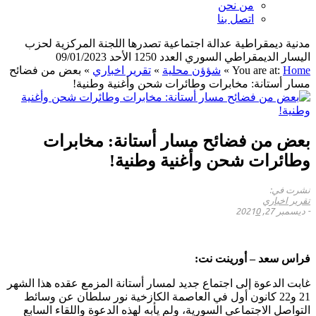
من نحن
اتصل بنا
مدنية ديمقراطية عدالة اجتماعية تصدرها اللجنة المركزية لحزب
اليسار الديمقراطي السوري العدد 1250 الأحد 09/01/2023
Home
You are at:
»
شؤؤن محلية
»
تقرير اخباري
»
بعض من فضائح
مسار أستانة: مخابرات وطائرات شحن وأغنية وطنية!
بعض من فضائح مسار أستانة: مخابرات
وطائرات شحن وأغنية وطنية!
نشرت في:
تقرير اخباري
-
ديسمبر 27, 2021
0
فراس سعد – أورينت نت:
غابت الدعوة إلى اجتماع جديد لمسار أستانة المزمع عقده هذا الشهر
21 و22 كانون أول في العاصمة الكازخية نور سلطان عن وسائط
التواصل الاجتماعي السورية، ولم يأبه لهذه الدعوة واللقاء السابع