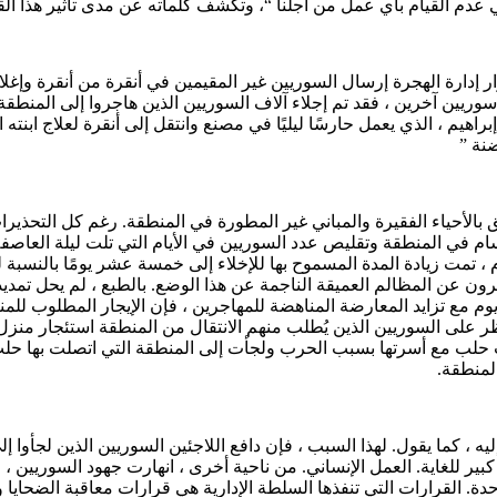
عدم القيام بأي عمل من أجلنا “، وتكشف كلماته عن مدى تأثير هذا القر
دارة الهجرة إرسال السوريين غير المقيمين في أنقرة من أنقرة وإغلاق ا
يين آخرين ، فقد تم إجلاء آلاف السوريين الذين هاجروا إلى المنطقة
اهيم ، الذي يعمل حارسًا ليليًا في مصنع وانتقل إلى أنقرة لعلاج ابنت
نة ”
لق بالأحياء الفقيرة والمباني غير المطورة في المنطقة. رغم كل التحذ
ام في المنطقة وتقليص عدد السوريين في الأيام التي تلت ليلة العاصف
 تمت زيادة المدة المسموح بها للإخلاء إلى خمسة عشر يومًا بالنسبة لل
ن عن المظالم العميقة الناجمة عن هذا الوضع. بالطبع ، لم يحل تمديد 
 مع تزايد المعارضة المناهضة للمهاجرين ، فإن الإيجار المطلوب للمناز
ر على السوريين الذين يُطلب منهم الانتقال من المنطقة استئجار منزل
درت حلب مع أسرتها بسبب الحرب ولجأت إلى المنطقة التي اتصلت بها حل
لمنطقة.
يه ، كما يقول. لهذا السبب ، فإن دافع اللاجئين السوريين الذين لجأوا 
ع كبير للغاية. العمل الإنساني. من ناحية أخرى ، انهارت جهود السوريي
دة. القرارات التي تنفذها السلطة الإدارية هي قرارات معاقبة الضحايا و