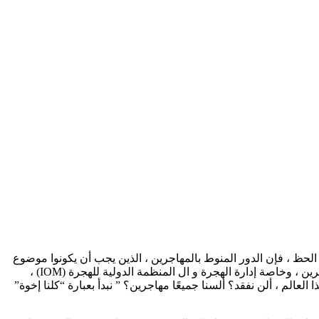
في تركيا. لسوء الحظ ، فإن الدور المنوط بالمهاجرين ، الذين يجب أن يكونوا موضوع
اليوم ، اقتصر على كونهم مستمعًا وأداء عروض فولكلورية في الأحداث التي حضرها ممثلو المنظمات الوطنية والدولية التي تتعامل مع المهاجرين ، وخاصة إدارة الهجرة و ال المنظمة الدولية للهجرة (IOM) ،
لعالم ، ألن نفقد؟ ألسنا جميعًا مهاجرين؟ ” نبدأ بعبارة “كلنا إخوة”