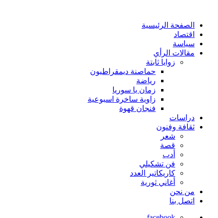
الصفحة الرئيسية
اقتصاد
سياسة
مقالات الرأي
زوايا ثابتة
حماصنة ديمقراطيون
رياضة
زمان يا سوريا
زاوية ساخرة اسبوعية
فنجان قهوة
دراسات
ثقافة وفنون
شعر
قصة
أدب
فن تشكيلي
كاريكاتير العدد
أغاني ثورية
من نحن
اتصل بنا
facebook