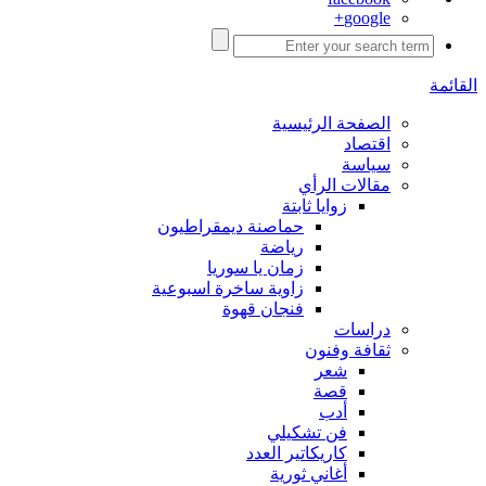
google+
القائمة
الصفحة الرئيسية
اقتصاد
سياسة
مقالات الرأي
زوايا ثابتة
حماصنة ديمقراطيون
رياضة
زمان يا سوريا
زاوية ساخرة اسبوعية
فنجان قهوة
دراسات
ثقافة وفنون
شعر
قصة
أدب
فن تشكيلي
كاريكاتير العدد
أغاني ثورية