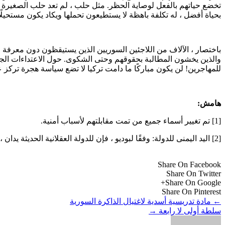
تخضع حياتهم بالفعل لوصاية الحظر. مثل حلب ، لم تعد حلب الصغيرة تو
بحياة أفضل ، له تكلفة باهظة لا يستطيعون تحملها ويكاد يكون مستحيلًا 
باختصار ، الآلاف من اللاجئين السوريين الذين يستيقظون دون معرف
والذين يخشون المطالبة بحقوقهم وحتى الشكوى. حول الاعتداءات الجسد
للمهاجرين! لن يكون مباركًا ما دامت تركيا لا تضع سياسة هجرة تركز
هامش:
[1] تم تغيير أسماء جميع من تمت مقابلتهم لأسباب أمنية.
[2] اليد اليمنى للدولة: وفقًا لبوديو ، فإن للدولة العقلانية الحديثة يدان ، يد اليمنى والأخرى اليسرى. اليد اليمنى أبوية. إنها تتحكم وتضبط وتخصص الموارد الشحيحة. اليد اليسرى هي اليد التي تنظر وتطعم وتحمي.
Share On Facebook
Share On Twitter
Share On Google+
Share On Pinterest
←
مادة تدريسية أسدية لاغتيال الذاكرة السورية
سلطة أولى لا رابعة
→