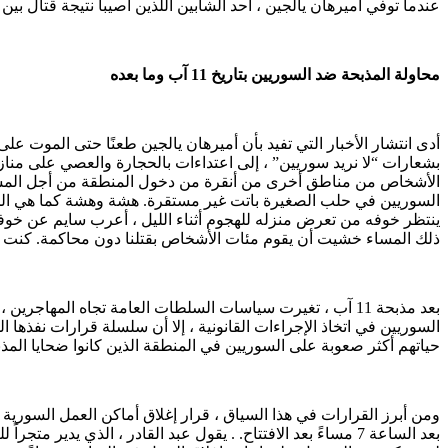
عندما توفي أميرهان يالجين ، أحد الشابين اللذين أصيبا نتيجة قتال بين م
محاولة المذبحة ضد السوريين بتاريخ 11 آب وما بعده
بشعارات “لا نريد سوريين” ، إلى اعتداءات بالحجارة والعصي على منا
الأشخاص من مناطق أخرى من أنقرة من دخول المنطقة من أجل المشارك
السوريين في حلب الصغيرة باتت غير مستقرة. هشة وهشة كما هي الح
ينتظر خوفه من تعرض منزله للهجوم أثناء الليل ، أعرب سايم عن خوفه
ذلك المساء خشيت أن يقوم مئات الأشخاص بقتلنا دون محاكمة. كنت خ
بعد مذبحة 11 آب ، تغيرت سياسات السلطات العامة تجاه المهاج
حياتهم أكثر صعوبة على السوريين في المنطقة الذين كانوا ضحايا المذبح
ومن أبرز القرارات في هذا السياق ، قرار إغلاق أماكن العمل السورية 
بعد الساعة 7 مساءً بعد الافتتاح. . يقول عبد القادر ، الذي 