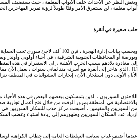
وبغض النظر عن الأحداث خلف الأبواب المغلقة ، حيث يستضيف المسؤ
أبواب مغلقة ، لن يستغرق الأمر وقتًا طويلاً لرؤية تقرير المهاجرين ا
حلب صغيرة في أنقرة
وبحسب بيانات إدارة الهجرة ، فإن 102
وبورصة أو المحافظات الجنوبية الشرقية ، في أحياء أولوبي وأوندر وبط
إلى مغادرة بلادهم بسبب الحرب الأهلية ، إلى الاستقرار في هذه الم
[1] ، الذي هاجر إلى أنقرة مع أسرته منذ ثماني سنوات ، يعمل الآن م
الأيام الأولى دون استئجار. الآن ، إيجارات العشوائيات في المنطقة تتراوح بين 200-0
اللاجئون السوريون ، الذين يتمسكون ببعضهم البعض في هذه الأحياء من خل
والاقتصادية في المنطقة بمرور الوقت من خلال فتح أعمال تجارية صغي
من السوريين والمقيمين ، أصبحت مركز جذب للسكان السوريين في أنقر
ازدياد عدد السكان السوريين وظهورهم إلى زيادة استياء وغضب السكان 
عندما أضيف غياب سياسة السلطات العامة إلى خطاب الكراهية لوسائل