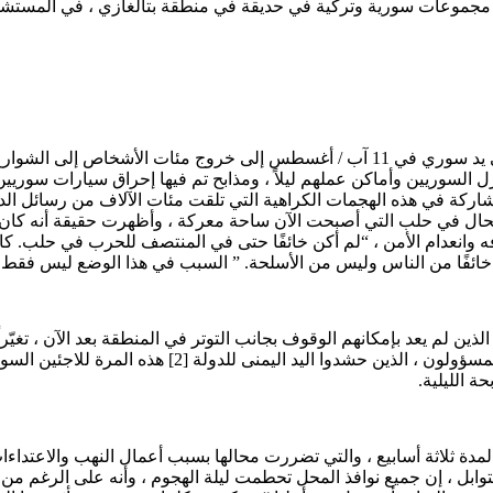
جموعات سورية وتركية في حديقة في منطقة بتالغازي ، في المستشفى حيث نُقل 
أدى انتشار الأخبار التي تفيد بأن أميرهان يالجين طعنًا حتى الموت على يد سوري في 11 
زل السوريين وأماكن عملهم ليلاً ، ومذابح تم فيها إحراق سيارات سو
ة في هذه الهجمات الكراهية التي تلقت مئات الآلاف من رسائل الدعم
ال في حلب التي أصبحت الآن ساحة معركة ، وأظهرت حقيقة أنه كان 
 وانعدام الأمن ، “لم أكن خائفًا حتى في المنتصف للحرب في حلب. كا
ائفًا من الناس وليس من الأسلحة. ” السبب في هذا الوضع ليس فقط ل
رين ، الذين لم يعد بإمكانهم الوقوف بجانب التوتر في المنطقة بعد الآن ، ت
السوريين في اتخاذ الإجراءات القانونية ، إلا أن سلسلة
ة الليلية.
لمدة ثلاثة أسابيع ، والتي تضررت محالها بسبب أعمال النهب والاعتداءا
يدير متجراً للتوابل ، إن جميع نوافذ المحل تحطمت ليلة الهجوم ، وأنه على ال