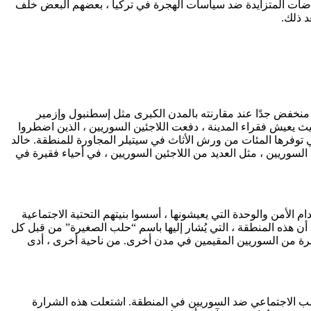
اضات المتزايدة ضد سياسات الهجرة في تركيا ، بعضهم البعض خلف
د ذلك.
لسوريين ، وهو منخفض جدًا عند مقارنته بالمدن الكبرى مثل إسطنبول وإزمير
حيث يعيش فقراء المدينة ، دفعت اللاجئين السوريين ، الذين اضطروا
 توفرها المئات من ورش الأثاث في سيتيلر المجاورة للمنطقة. خالد
 السوريين ، مثل العديد من اللاجئين السوريين ، في أحياء فقيرة في
لأمن والوحدة التي يعيشونها ، أسسوا بنيتهم ​​التحتية الاجتماعية
ن هذه المنطقة ، التي يُشار إليها باسم “حلب الصغيرة” من قبل كل
رة من السوريين المقيمين في مدن أخرى. من ناحية أخرى ، أدى
ب الاجتماعي ضد السوريين في المنطقة. اشتعلت هذه الشرارة