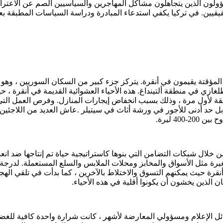
ولون الذين يتجاهلون مشاكل المهاجرين والسياسيين الصم عن الاعتر
لحقيقيين. في تركيا يكفي استدعاء المبادرة ودراسة السياسات المطبقة بع
 ألف لاجئ سوري تحت الحماية المؤقتة يقيمون في أنقرة. يتركز جزء كبير من السكان ا
لغازي في منطقة ألتينداغ. هذه الأحياء العشوائية القديمة في أنقرة ، 
نطقة لأول مرة ، وذلك بسبب انخفاض إيجارات المنازل. وفرص العمل التي
قابل حد أدنى للأجور في ورشة أثاث في سيتيلر .عاش العديد من اللاجئين
40 ليرة.
ال شبكات التضامن التي بنوها كاستراتيجية حياة تم إنتاجها ضد انعدام ا
رة مثل الأسواق والمخابز ومحلات الملابس والسلع المستعملة. لدرجة أ
ة حيث يمكنهم التسوق والاختلاط بالآخرين ، كما بدأت في تلقي الهج
الذين يخشون أن يكونوا أقلية في هذه الأحياء.
 الإعلام ومسؤولي المعارضة لأشهر ، كانت شرارة واحدة كافية للغض