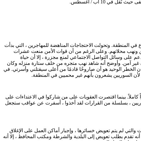
في 10 آب / أغسطس.
آب / أغسطس إلى خروج مئات الأشخاص إلى الشوارع في المنطقة. وتحولت الاحتجاجات المناهضة للمهاجرين ، التي بدأت
ريين ونهب محلاتهم. وعلى الرغم من أن قوات الأمن منعت عشرات
 على وسائل التواصل الاجتماعي لمنع مجزرة ، إلا أن حياة
غير آمن. وأوضح أنه شاهد نهب متجره من خلف ستارة منزله وكان
ن الخطر الوحيد هو أن صاروخًا قادمًا من أعلى سيقتلني وأسرتي. في
أن السوريين يشعرون بأنهم غير محميين في المنطقة.
غيّراً كاملاً. بينما اقتصرت العقوبات على من شاركوا في الاعتداءات على
 قرارات نفذها المسؤولون ، الذين حشدوا اليد اليمنى للدولة [2] هذه المرة للاجئين السوريين ، بسلسلة من القرارات لقد أخذوا ، أسفرت عن عواقب ستجعل
ت والتي لم يتم تعويض خسائرها ، وإجبار أماكن العمل على الإغلاق
رغم من أنه تقدم بطلب تعويض إلى البلدية والشرطة ومكتب المحافظ ، إلا أنه