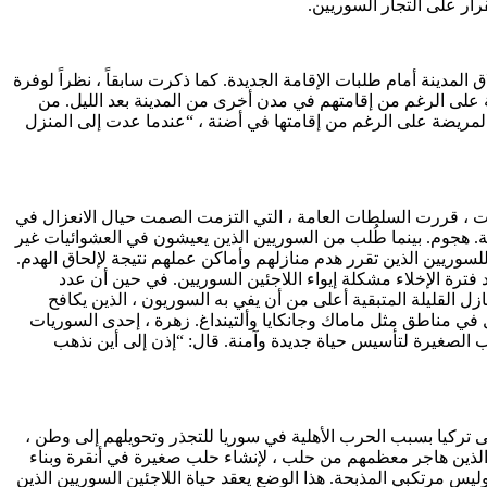
ار على التجار السوريين.
لمدينة أمام طلبات الإقامة الجديدة. كما ذكرت سابقاً ، نظراً لوفرة
 على الرغم من إقامتهم في مدن أخرى من المدينة بعد الليل. من
ه المريضة على الرغم من إقامتها في أضنة ، “عندما عدت إلى المنزل
يرات ، قررت السلطات العامة ، التي التزمت الصمت حيال الانعزال في
ة. هجوم. بينما طُلب من السوريين الذين يعيشون في العشوائيات غير
سوريين الذين تقرر هدم منازلهم وأماكن عملهم نتيجة لإلحاق الهدم.
فترة الإخلاء مشكلة إيواء اللاجئين السوريين. في حين أن عدد
ل القليلة المتبقية أعلى من أن يفي به السوريون ، الذين يكافح
 في مناطق مثل ماماك وجانكايا وألتينداغ. زهرة ، إحدى السوريات
ب الصغيرة لتأسيس حياة جديدة وآمنة. قال: “إذن إلى أين نذهب
إلى تركيا بسبب الحرب الأهلية في سوريا للتجذر وتحويلهم إلى وطن ،
ن ، الذين هاجر معظمهم من حلب ، لإنشاء حلب صغيرة في أنقرة وبناء
ليس مرتكبي المذبحة. هذا الوضع يعقد حياة اللاجئين السوريين الذين