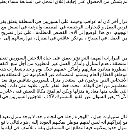
لم يتمكن من الحصول على إجابة. إغلاق المحل في السابعة مساءً يعني 
قرار آخر كان له عواقب وخيمة على السوريين في المنطقة يتعلق بقرار إ
فرص العمل والإيجارات الرخيصة في المنطقة والرغبة في العيش مع سور
الهجوم. أدى هذا الوضع إلى آلاف القصص المظلمة ، على غرار تصريح إبر
من العمل. في الصباح ، لم تكن عائلتي في المنزل ، تم إرسالهم إلى أض
من القرارات المهمة التي تؤثر بعمق على حياة اللاجئين السوريين تتع
المنطقة ، هدم المنازل وأماكن العمل غير المطورة من أجل منع الانقس
المطورة مغادرة منازلهم وأماكن عملهم خلال يوم واحد بإشعارات هدم ،
موظفو القطاع العام وممثلو المنظمات غير الحكومية في المنطقة يعبرو
الأشخاص الذين يرغبون في استئجار منزل للسوريين يتناقص يومًا بعد يوم
معظمهم من أجل البقاء. ، تحت خط الفقر بكثير. علاوة على ذلك ، يُحظ
التي طُلب منها مغادرة منزلها ولكن لم تُمنح مكانًا للعيش فيه ، غا
الآن؟” يعبر السؤال عن القلق المشترك لآلاف اللاجئين السوريين في ا
قال ستيوارت هول ، “الهجرة رحلة في اتجاه واحد. لا يوجد منزل نعود إل
مع إدراكهم أنه ليس لديهم موطن يمكنهم العودة إليه ، هو بالتالي داف
منزل جديد يمكنهم فيه التطلع إلى المستقبل بثقة ، للأسف في ليلة واح