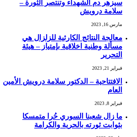
سيزهر دم الشهداء وتنتصر الثورة –
سلامة درويش
مارس 16, 2023
معالجة النتائج الكارثية للزلزال هي
مسألة وطنية اخلاقية بإمتياز – هيئة
التحرير
فبراير 21, 2023
الافتتاحية – الدكتور سلامة درويش الأمين
العام
فبراير 8, 2023
ما زال شعبنا السوري حُرا متمسكا
بثوابت ثورته بالحرية والكرامة