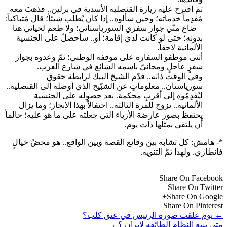
ثم اقترح عليه زيارة القنصلية الأسدية في برلين.. فذهبَ معه
مُقدِماً خدماته؛ وحين سألوه.. إذا كان يُطلب شيئاً؛ قال مُتباكياً:
– ضاع منّي جواز سفري السورياستاني؛ ولا طعم لحياتي هنا
بدونه؛ حتى لو كانت لديَ إقامة؛ أو.. سأحصلُ على الجنسية
الألمانية لاحقاً.
أثنى موطفو السفارة على موقفه الوطني؛ ثمّ وعدوه بجواز
سفرٍ عاجلٍ ومجانيّ باسمه الشائع في شارع العرب.
وفي الوقت ذاته.. قدّم الشيخ البيك لرابطة حقوقِ
سورياستان.. معلوماتٍ عن الشبّيح الذي أوصله إلى القنصلية..
ليُقدِمُوه إلى أقربِ محكمة. بعد حصوله على الجنسية
الألمانية.. تزوج للمرة الثالثة.. احتفالاً بهذا الإنجاز؛ وما يزال
يحتفظ بصور عارضة الأزياء التي جعلته على ما هو عليه؛ حالماً
أن يلتقي بمثلها ذات يوم.
*- هامش: كل تشابه بين وقائع القصة وبين الواقع.. هو محضُ خيالٍ
فانطازي. ولهذا تمَّ التنويه.
Share On Facebook
Share On Twitter
Share On Google+
Share On Pinterest
←
يوم علقت صورة الرئيس في عنق كلب؟
متى يبيع النظام الطائفه لإيران ؟
→