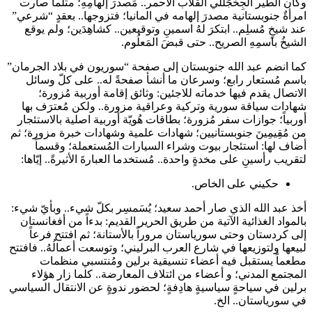
وكان الطير الجِخجَلّلي القلّاب الأحمر.. مَصدرَ إلهامِهِ؛ مثلما صارت
امرأةٌ جنوبستانية مصدرَ إلهامه في المانيا؛ فتزوجها.. بعقدٍ “شرعي”
عند شيخٍ مُسلِم.. ابتكرَ لهُ اسمينِ وتوقيعين.. كشاهِدَين؛ ولم يوقع
الشيخُ باسمِهِ الصريح.. حتى قبضَ المَعلُوم.
كما انضم عبد الله جنوبستان إلى صفحة “سوريون في بلاد الجرمان”
باسم مُستعار رابع؛ وسرعان ما أنشأ صفحةً له.. على كلّ وسائل
الاتصال يقدم فيها خدماته للاجئين: وثائق إقامة أوربية مُزورة؛
شهادات سياقة سورية وتركية وعراقية مزورة.. ولكن مُعترَف بها
أوربياً؛ جوازات سفر مُزورة؛ بطاقات هُويّة أوربية اصلية بالاستئجار
من مُقِيمِينَ جنوبستانيين؛ شهادات علمية وشهادات خبرة مزورة؛ ثم
أضاف لها: استئجار بيوت وشراء السيارات المُستعملة؛ وقسماً
لتقريب رأسينِ على مخدةٍ واحدة.. مُستخدما العبارةَ الأثيرةً.. إيّاها:
حكيني على الخاص.
أخذ عبد الله الذي صار أحمد سعيد؛ يُسَمسِر بكلّ شيء.. وبأيّ شيء:
بالمواد الغذائية الآتية من طريق الحرير القديم: بدءاً من أفغانستان
إلى كردستان وحتى سورياستان مروراً بالأستانة؛ ثم افتتح فرعاً
لبيعها ولتوزيعها في شارع العرب البرليني؛ وتوسعت أعمالُهُ.. فافتتح
مطعماً يستقبل فيه أعضاء تنسيقية برلين ومُنتسبي منظمات
المجتمع المدني؛ و أعضاء من ائتلاف المعارضة.. كلما زار هؤلاء
برلين في سياحةٍ سياسيةٍ هادِفةٍ؛ لحضور ندوةٍ عن الانتقال السياسي
في سورياستان.. الخ.