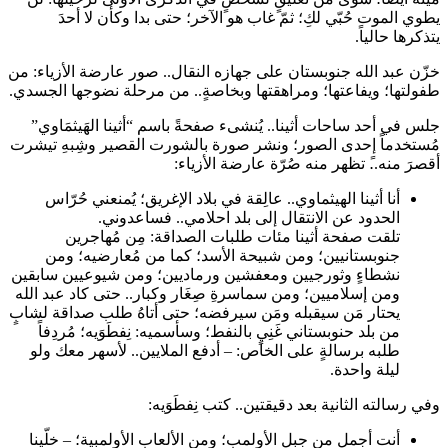
يطوي الموت حُبّي لكِ؛ ثمّ غاب هو الآخر؛ حتى بدا وكأن لا أحدَ
يتذكرها حالياً.
خزّن عبد الله جنوبستان على جهازه النقال.. صور عارضة الأزياء: من
طفولتها؛ ويفاعتها؛ ومراهقتها وبخاصةٍ.. من مرحلة نضوجها الجسدي.
جلس في أحد ساحات أثينا.. يُنشىء صفحةً باسم “أثينا الهَيثمَاوي”
مُستخدماً إحدى الصور؛ ونشر صورة بالشورت القصير وشِبهِ تيشرت
أقصرَ منه..ً تظهر منه صُرّة عارضة الأزياء:
أنا أثينا الهيثماوي.. عالِقة في بلاد الإغريق؛ يُمنعني حُرّاس
الحدود عن الانتقال إلى بلد احلامي.. فساعدوني.
تلقت صفحة أثينا مئات طلبات الصداقة: مِن مُهاجرين
جنوبستانيين؛ ومن شبيحة الأسد؛ كما من مُعارضيه؛ ومن
نشطاءٍ وثورجيين ومعفشين ورماديين؛ ومن شيوعيين سابقين
ومن إسلاميين؛ ومن سماسرةِ صِغَار وكبار.. حتى كاد عبد الله
يحتار مَن سيقبله ومَن سيرفضه؛ حتى أتاهُ طلب صداقة لشابٍ
من بلد حنوبستاني غَنِيٍ بالنفط؛ وسأسميه: نِفطَوَيه؛ مُردِفاً
طلبه برسالةٍ على الخاص: – أدفع الملايين.. لأسهر معك ولو
ليلة واحدة.
وفي رسالته الثانية بعد دقيقتين.. كتب نِفطَوَيه:
أنت أجمل من جبل الأولمب؛ ومن الألعاب الأولمبية؛ – خلّينا