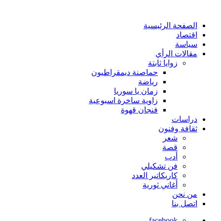
الصفحة الرئيسية
اقتصاد
سياسة
مقالات الرأي
زوايا ثابتة
حماصنة ديمقراطيون
رياضة
زمان يا سوريا
زاوية ساخرة اسبوعية
فنجان قهوة
دراسات
ثقافة وفنون
شعر
قصة
أدب
فن تشكيلي
كاريكاتير العدد
أغاني ثورية
من نحن
اتصل بنا
facebook