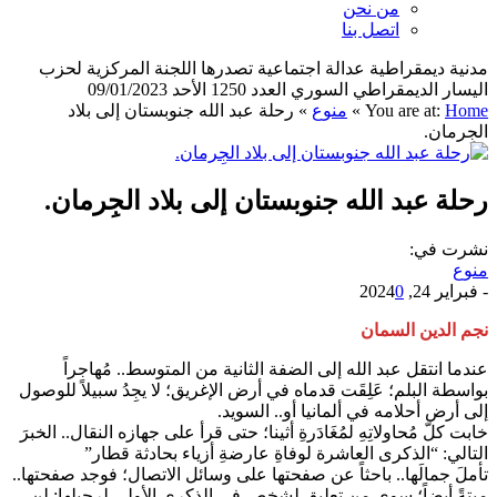
من نحن
اتصل بنا
مدنية ديمقراطية عدالة اجتماعية تصدرها اللجنة المركزية لحزب
اليسار الديمقراطي السوري العدد 1250 الأحد 09/01/2023
Home
You are at:
»
منوع
»
رحلة عبد الله جنوبستان إلى بلاد
الجِرمان.
رحلة عبد الله جنوبستان إلى بلاد الجِرمان.
نشرت في:
منوع
-
فبراير 24, 2024
0
نجم الدين السمان
عندما انتقل عبد الله إلى الضفة الثانية من المتوسط.. مُهاجراً
بواسطة البلم؛ عَلِقَت قدماه في أرض الإغريق؛ لا يجِدُ سبيلاً للوصول
إلى أرض أحلامه في ألمانيا أو.. السويد.
خابت كلّ مُحاولاتِهِ لمُغَادَرةِ أثينا؛ حتى قرأ على جهازه النقال.. الخبرَ
التالي: “الذكرى العاشرة لوفاةِ عارضةِ أزياء بحادثة قطار”
تأملَ جمالَها.. باحثاً عن صفحتها على وسائل الاتصال؛ فوجد صفحتها..
ميتةً أيضاً؛ سوى من تعليقٍ لشخصٍ في الذكرى الأولى لرحيلها: لن