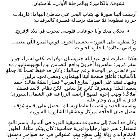
نشوفك بالكاميرا؛ وبالمرحلة الأولى.. بلا ستيان.
أرسلت أثينا صورةً لها بثياب البحر على شاطئ البهاما؛ فازدادت
حرارة نفطويه؛ ثمّ صدمته برسالة قصيرة كالبرقيات:
تحكي معك وأنا جوعانه.. فلوسي تبخرت في بلاد الإفرنج.
رَدَّ نفطويه على الفور: – يخسى الجوع.. قولي المبلغ اللّي تبغينه..
ورقبتي سدّادة؛ يا حلوة الحلوات.
هكذا.. صارت لدى عبد الله جنويستان دولارات تكفي لشراء جواز
سفر مُزور؛ ساهم بها آخرونَ بدافع التضامن بين الجنوبستانيين مع
امراة تعاني من الوحدة برغم جمالها ؛ وكان قد حَفِظَ بَصماً 30 جملةٍ
بالألمانية؛ فأغلقَ صفحة أثينا الهيثماوي ومضى نحو.. برلين.
وفيها.. قصَدَ على الفور “شارع العرب” فصار اسمُهُ هناك: أحمد
سعيد البيك؛ ويتصرفُ كابنِ عِزّ سابق.. لكنّ نظام الأسد قصفَ
أملاكَه؛ ونهَب إخوة المنهج أراضيه الزراعية في الشمال السوري؛
فدَارَ بهِ الزمان وجار عليه.
وباسمه الجديد وبقصته الفانطازية تلك.. حصل على إقامةٍ مُؤقته
بفضل حنان الحاجة ميركل وعشقها للشاورما السورية.
وكان قد انضمّ إلى مجموعة تنسيقية الثورة في ألمانيا.. باسم ثالثٍ
مُستعار؛ نشر فيها زجلياتٍ ثورية حماسية؛ كان يبتكر مثلَهَا.. لطيور
الحَمَامِ الذي رَبَاهُ على سطح بيتٍ عشوائيٍ في أحد ضواحي دمشق؛