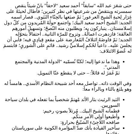
حتى شعَرَ عبد الله “سابقاُ” أحمد سعيد “لاحقاُ” بانّ شيئاً ينقص
سمسرته وينتقصُ من شرعيتها في نظر كثيرين؛ فأطال لحيتَهُ على
غِرَار لِحيةِ الشيخ العرعور؛ ثمّ صبَغها بالحِنّاء النَبَوي.. فصار اسمه
الجديد: الشيخ أحمد سعيد البيك؛ واجتمع حولَهُ المُريدون من كلّ دول
إسلامستان.. يتباركون به؛ ويطلبون منه النُصحً؛ وتسهيلَ أمورهِم
العالقة؛ فازدهرت اعمالُهُ.. وتزوج للمرّة الثانية.. احتفالاً بتحوّله
الجديد؛ ثمّ فاوضَهُ ائتلافُ المُعارضة على مقعدٍ قِيادِيٍ فيه؛ فأبي أن
يجلسَ عليه.. داعياً لحُكمٍ إسلاميٍّ رشيد.. قائمٍ على الشورىٍ؛ فابتسمَ
له عُضوُ الائتلاف:
وهذا ما ندعوا إليه؛ لكنّا نُسمّيه “الدولة المدنية والمجتمع
المدني”.
ثمّ غَمَزَ له قائلاً: – حتى لا ينقطع عنّا التمويل.
وفي الوقت ذاته.. تواصل معه أحد شبيحة النظام الأسدي.. هامساً له
وهو يلثغ بالثاء وبالراء معاً:
الثيد الرئيث بثار الأثد مُهتمٌ شخصياً بما تفعله في بلدان سياحة
السوريين.
فطمأنه الشيخ البيك.. مُرتلاً بصوتٍ رخيم:
وأطيعوا أولِي الأمرِ منكُم.
صافحه اللاجِىُء الشبّيحُ بحرارةٍ:
سأخبر القيادة بأنك ضدّ المؤامرة الكونية على سورياستان
وقائدها.