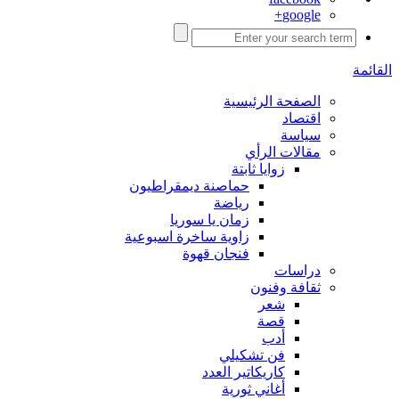
google+
القائمة
الصفحة الرئيسية
اقتصاد
سياسة
مقالات الرأي
زوايا ثابتة
حماصنة ديمقراطيون
رياضة
زمان يا سوريا
زاوية ساخرة اسبوعية
فنجان قهوة
دراسات
ثقافة وفنون
شعر
قصة
أدب
فن تشكيلي
كاريكاتير العدد
أغاني ثورية