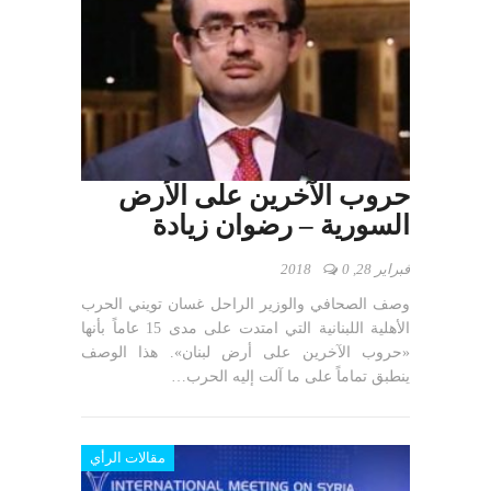
حروب الآخرين على الأرض
السورية – رضوان زيادة
فبراير 28, 2018
0
وصف الصحافي والوزير الراحل غسان تويني الحرب
الأهلية اللبنانية التي امتدت على مدى 15 عاماً بأنها
«حروب الآخرين على أرض لبنان». هذا الوصف
ينطبق تماماً على ما آلت إليه الحرب…
مقالات الرأي