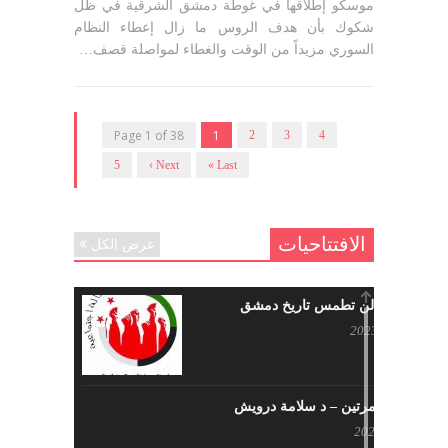
موسكو إطلاقها في غوطة دمشق الشرقية في ظل
شكوك بأن هدف الروس ما زال إعطاء النظام
السوري مزيداً من الوقت والغطاء لمواصلة قصف…
Page 1 of 38
1
2
3
4
5
Next ›
Last »
الافتتاحيات
عرض الكل
حرائقكم لن تطمس تاريخ دمشق
يوليو 17, 2023
لا تقتلونا مرتين – د سلامة درويش
مايو 10, 2023