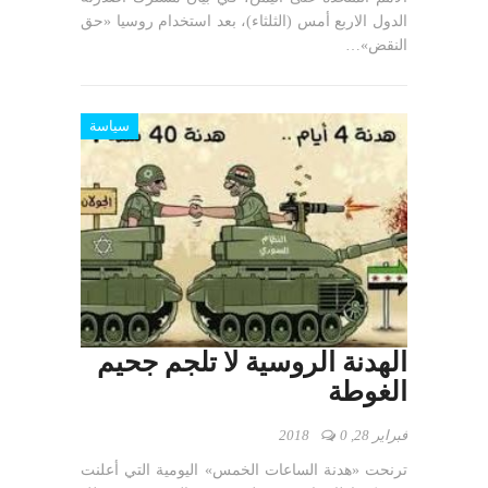
الدول الاربع أمس (الثلثاء)، بعد استخدام روسيا «حق
النقض»…
سياسة
الهدنة الروسية لا تلجم جحيم
الغوطة
فبراير 28, 2018
0
ترنحت «هدنة الساعات الخمس» اليومية التي أعلنت