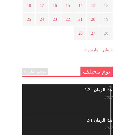
الثورة السورية ؟
12
18
17
16
15
14
13
أبريل 12, 2021
19
25
24
23
22
21
20
هل شاركت طرطوس والسلمية وحلب
26
28
27
في الثورة السورية ؟
مارس 29, 2021
« يناير
مارس »
يوم مختلف
عرض الكل
شاب من هذا الزمان 2-2
أبريل 30, 2017
شاب من هذا الزمان 1-2
أبريل 23, 2017