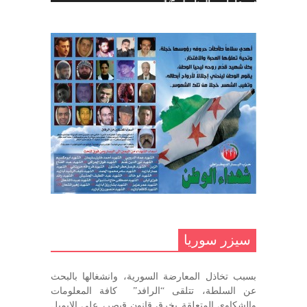
خمسة عشر عاماً مع المناضل 1/5
تهنئة نوروز – حزب اليسار الديمقراطي
ديسمبر 10, 2020
السوري
مارس 31, 2023
غاب صاحب الضحكة الطفولية
ديسمبر 10, 2020
مناضل بحجم الوطن …منصور الاتاسي .
ما زلت خالدا في قلوبنا
ديسمبر 9, 2020
.منصورالاتاسي.( البوصلة في زمن
الضياع )
سيزر سوريا
ديسمبر 7, 2020
بسبب تخاذل المعارضة السورية، وانشغالها بالبحث
في الذكرى السنوية لرحيل الرفيق منصور أتاسي أبو مطيع
عن السلطة، تتلقى “الرافد” كافة المعلومات
رحمه الله. – عبد الله حاج محمد
والشكاوي المتعلقة بخرق قانون قيصر، على الايميل