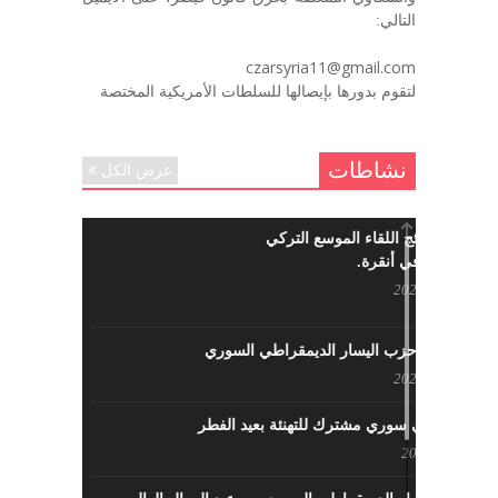
ديسمبر 6, 2020
التالي:
لروحك المحبة والسلام أبا مطيع لن
czarsyria11@gmail.com
ننساك – خالد الحموري
لتقوم بدورها بإيصالها للسلطات الأمريكية المختصة
ديسمبر 6, 2020
نشاطات
عرض الكل
ما هي نتائج اللقاء الموسع التركي
السوري في أنقرة.
مايو 29, 2022
نشاطات حزب اليسار الديمقراطي السوري
مايو 23, 2022
لقاء تركي سوري مشترك للتهنئة بعيد الفطر
مايو 8, 2022