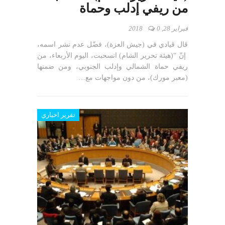
من ريفي إدلب وحماة
فبراير 28, 2018
0
قال قيادي في (جيش العزة)، فضّل عدم نشر اسمه،
إنّ “(هيئة تحرير الشام) انسحبت، اليوم الأربعاء، من
ريفي حماة الشمالي وإدلب الجنوبي، ومن ضمنها
(معبر مورك)، من دون مواجهات مع…
تقرير اخباري