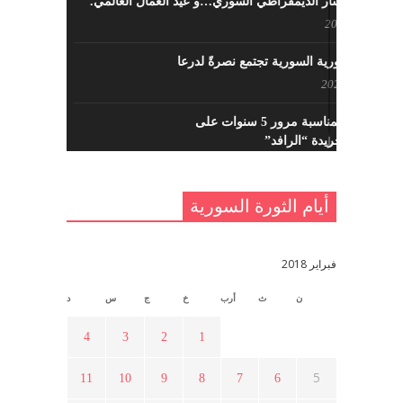
حزب اليسار الديمقراطي السوري…و عيد العمال العالمي.
مايو 8, 2022
القوى الثورية السورية تجتمع نصرةً لدرعا
يوليو 7, 2021
احتفالية بمناسبة مرور 5 سنوات على
تأسيس جريدة “الرافد”
مايو 23, 2021
أيام الثورة السورية
القدس والربيع العربي في ندوة لحزب
اليسار
مايو 15, 2021
فبراير 2018
ن
ث
أرب
خ
ج
س
د
أسبوع ثقافي في ذكرى الاستقلال
أبريل 16, 2021
4
3
2
1
5
11
10
9
8
7
6
ما هي حقيقة مشاركة السويداء في