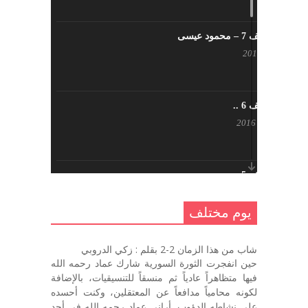
يوم مختلف 7 – محمود عيسى
يناير 23, 2017
يوم مختلف 6 ..
أكتوبر 17, 2016
يوم مختلف 5 ..
أكتوبر 10, 2016
يوم مختلف
يوم مختلف …
شاب من هذا الزمان 2-2 بقلم : زكي الدروبي
سبتمبر 26, 2016
حين انفجرت الثورة السورية شارك عماد رحمه الله
فيها متظاهراً عادياً ثم منسقاً للتنسيقيات، بالإضافة
لكونه محامياً مدافعاً عن المعتقلين، وكنت أحسده
على نشاطه الدؤوب. أراني عماد رحمه الله في أحد