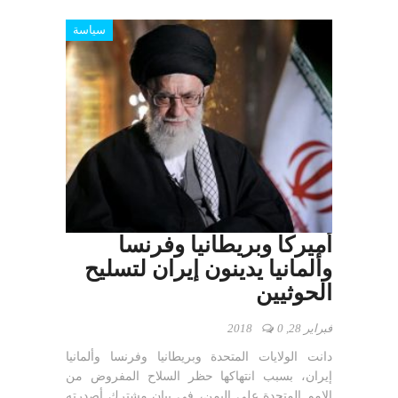
سياسة
أميركا وبريطانيا وفرنسا
وألمانيا يدينون إيران لتسليح
الحوثيين
فبراير 28, 2018
0
دانت الولايات المتحدة وبريطانيا وفرنسا وألمانيا
إيران، بسبب انتهاكها حظر السلاح المفروض من
الامم المتحدة على اليمن، في بيان مشترك أصدرته