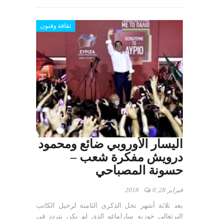
ثقافة وفنون
اليسار الأوروبي ضائع ومحمود
درويش مفكرة شعب –
حسونة المصباحي
فبراير 28, 2018
0
بعد ثلاثة أشهر تحل الذكرى الثامنة لرحيل الكاتب
البرتغالي خوزيه ساراماغو الذي لم يكن يتردد في