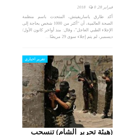
فبراير 28, 2018
0
أكد طارق ياساريفيتش، المتحدث باسم منظمة
الصحة العالمية، أن “أكثر من 1000 شخص بحاجة إلى
الإجلاء الطبي العاجل”، وقال: منذ أواخر كانون الأول/
ديسمبر، لم يتم إجلاء سوى 29 مريضًا…
تقرير اخباري
(هيئة تحرير الشام) تنسحب