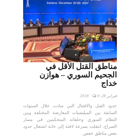
مناطق القتل الأقل في
الجحيم السوري – هوازن
خداج
فبراير 28, 2018
0
حدود القتل والاقتتال التي سادت خلال السنوات
السابقة بين الميليشيات المعارضة المختلفة وبين
النظام السوري وحلفائه المتحكمين في مسار
الصراع، انتقلت بسرعة لافتة إلى خانة اشتعال حدود
بعض مناطق خفض…