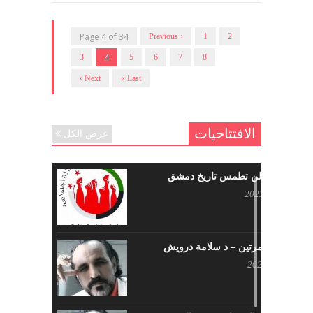
Page 4 of 34
‹ Previous
1
2
4
3
5
6
7
8
Next ›
Last »
الافتتاحيات
عرض الكل
حرائقكم لن تطمس تاريخ دمشق
يوليو 17, 2023
لا تقتلونا مرتين – د سلامة درويش
مايو 10, 2023