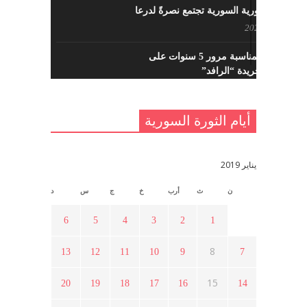
القوى الثورية السورية تجتمع نصرةً لدرعا
يوليو 7, 2021
احتفالية بمناسبة مرور 5 سنوات على
تأسيس جريدة “الرافد”
مايو 23, 2021
أيام الثورة السورية
القدس والربيع العربي في ندوة لحزب
اليسار
مايو 15, 2021
يناير 2019
ن
ث
أرب
خ
ج
س
د
أسبوع ثقافي في ذكرى الاستقلال
أبريل 16, 2021
6
5
4
3
2
1
8
13
12
11
10
9
7
ما هي حقيقة مشاركة السويداء في
الثورة السورية ؟
15
20
19
18
17
16
14
أبريل 12, 2021