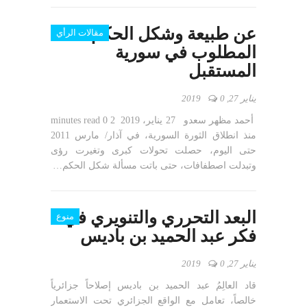
عن طبيعة وشكل الحكم
مقالات الرأي
المطلوب في سورية
المستقبل
يناير 27, 2019
0
أحمد مظهر سعدو 27 يناير، 2019 0 2 minutes read
منذ انطلاق الثورة السورية، في آذار/ مارس 2011
حتى اليوم، حصلت تحولات كبرى وتغيرت رؤى
وتبدلت اصطفافات، حتى باتت مسألة شكل الحكم…
البعد التحرري والتنويري في
منوع
فكر عبد الحميد بن باديس
يناير 27, 2019
0
قاد العالِمُ عبد الحميد بن باديس إصلاحاً جزائرياً
خالصاً، تعامل مع الواقع الجزائري تحت الاستعمار