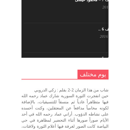
يناير 23, 2017
يوم مختلف 6 ..
أكتوبر 17, 2016
يوم مختلف 5 ..
أكتوبر 10, 2016
يوم مختلف
يوم مختلف …
شاب من هذا الزمان 2-2 بقلم : زكي الدروبي
سبتمبر 26, 2016
حين انفجرت الثورة السورية شارك عماد رحمه الله
فيها متظاهراً عادياً ثم منسقاً للتنسيقيات، بالإضافة
لكونه محامياً مدافعاً عن المعتقلين، وكنت أحسده
على نشاطه الدؤوب. أراني عماد رحمه الله في أحد
يوم مختلف 3
الأيام صوراً صورها أثناء التحضير لمظاهرة في حي
سبتمبر 22, 2016
البياضة كانت الصور لغرفة فيها أعلام الثورة ولافتات،