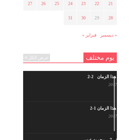
27
26
25
24
23
22
21
هل شاركت طرطوس والسلمية وحلب
29
31
30
28
في الثورة السورية ؟
مارس 29, 2021
« ديسمبر
فبراير »
يوم مختلف
عرض الكل
شاب من هذا الزمان 2-2
أبريل 30, 2017
شاب من هذا الزمان 1-2
أبريل 23, 2017
يوم مختلف 7 – محمود عيسى