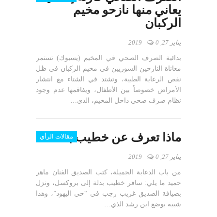
يعاني منها نازحو مخيم
الركبان
يناير 27, 2019
0
بدائية الصرف الصحي في المخيم (يسبوك) تستمر
معاناة النازحين السوريين في مخيم الركبان في ظل
نقص الرعاية الطبية، وتشتد في الشتاء مع انتشار
الأمراض خصوصاً بين الأطفال، ويفاقمها عدم وجود
نظام صرف صحي داخل المخيم، الذي…
ماذا تعرف عن خطيب بدلة؟
مقالات الرأي
يناير 27, 2019
0
من باب الدعابة الجميلة، كتب الصديق الفنان ماهر
حميد ما يلي: سافر خطيب بدلة إلى بروكسل، ونزل
بضيافة الصديق غريب رجب في “حي اليهود”، وهذا
شبيه بوضع ابن رشد الذي…