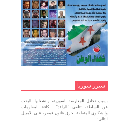
مارس 31, 2023
غاب صاحب الضحكة الطفولية
ديسمبر 10, 2020
مناضل بحجم الوطن …منصور الاتاسي .
ما زلت خالدا في قلوبنا
ديسمبر 9, 2020
.منصورالاتاسي.( البوصلة في زمن
الضياع )
سيزر سوريا
ديسمبر 7, 2020
بسبب تخاذل المعارضة السورية، وانشغالها بالبحث
في الذكرى السنوية لرحيل الرفيق منصور أتاسي أبو مطيع
عن السلطة، تتلقى “الرافد” كافة المعلومات
رحمه الله. – عبد الله حاج محمد
والشكاوي المتعلقة بخرق قانون قيصر، على الايميل
ديسمبر 6, 2020
التالي:
لروحك المحبة والسلام أبا مطيع لن