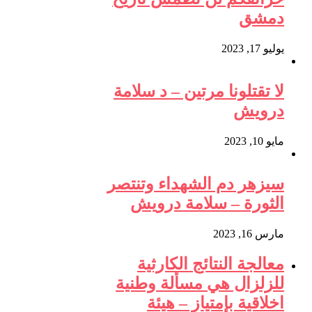
دمشق
يوليو 17, 2023
لا تقتلونا مرتين – د سلامة
درويش
مايو 10, 2023
سيزهر دم الشهداء وتنتصر
الثورة – سلامة درويش
مارس 16, 2023
معالجة النتائج الكارثية
للزلزال هي مسألة وطنية
اخلاقية بإمتياز – هيئة