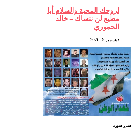
لروحك المحبة والسلام أبا
مطيع لن ننساك – خالد
الحموري
ديسمبر 6, 2020
سيزر سوريا