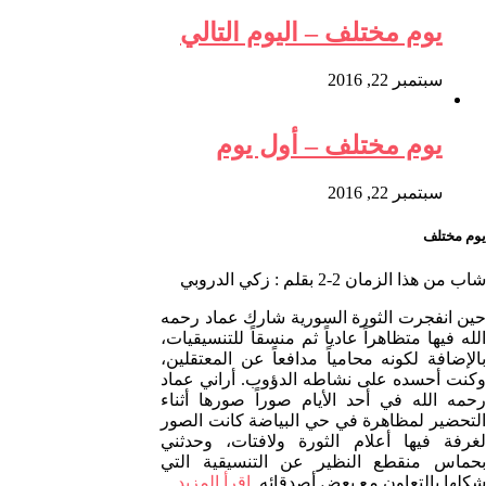
يوم مختلف – اليوم التالي
سبتمبر 22, 2016
يوم مختلف – أول يوم
سبتمبر 22, 2016
يوم مختلف
شاب من هذا الزمان 2-2 بقلم : زكي الدروبي
حين انفجرت الثورة السورية شارك عماد رحمه
الله فيها متظاهراً عادياً ثم منسقاً للتنسيقيات،
بالإضافة لكونه محامياً مدافعاً عن المعتقلين،
وكنت أحسده على نشاطه الدؤوب. أراني عماد
رحمه الله في أحد الأيام صوراً صورها أثناء
التحضير لمظاهرة في حي البياضة كانت الصور
لغرفة فيها أعلام الثورة ولافتات، وحدثني
بحماس منقطع النظير عن التنسيقية التي
شكلها بالتعاون مع بعض أصدقائه.
اقرأ المزيد