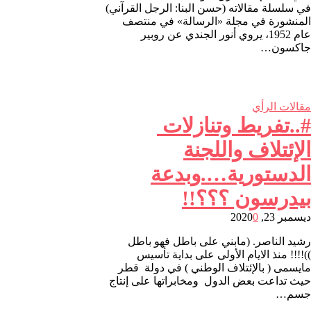
في سلسلة مقالاته (حسن البنا: الرجل القرآني)
المنشورة في مجلة «الرسالة» في منتصف
عام 1952، يروي أنور الجندي عن روبير
جاكسون…
مقالات الرأي
#..تفريط وتنازلات
الإئتلاف واللجنة
الدستورية….وبدعة
بيدرسون ؟؟؟!!
ديسمبر 23, 2020
0
رشيد الناصر. (مابني على باطل فهو باطل
))!!!! منذ الايام الأولى على بداية تأسيس
مايسمى ( بالإئتلاف الوطني ) في دولة قطر
حيث تداعت بعض الدول ومخابراتها على إنتاج
جسم…