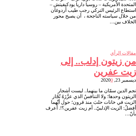
المتحدة الأمريكية – روسيا داريا يودكيفيتش –
استطاع الرئيس التركي رجب طيب أردوغان
من خلال سياسته الناجحة ، أن يصبح محور
الخلاف بين…
مقالات الرأي
من زيتون إدلب.. إلى
زيت عفرين
ديسمبر 23, 2020
0
نجم الدين سمّان ما بينهما.. ليست أشجار
الزيتون وحدها؛ ولا التنافسُ الذي عزَّزَهُ تُجّار
الزيت في خانات حلبَ منذ قرون؛ حول أيِّهما
أفضلُ: الزيت الإدلبيّ.. أم زيت عفرين؟!. أعرف
بأنّ…