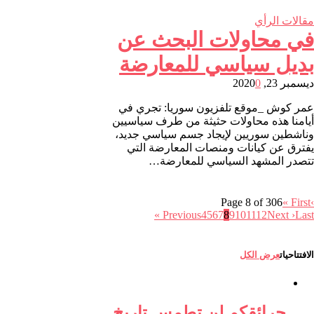
مقالات الرأي
في محاولات البحث عن
بديل سياسي للمعارضة
ديسمبر 23, 2020
0
عمر كوش _موقع تلفزيون سوريا: تجري في
أيامنا هذه محاولات حثيثة من طرف سياسيين
وناشطين سوريين لإيجاد جسم سياسي جديد،
يفترق عن كيانات ومنصات المعارضة التي
تتصدر المشهد السياسي للمعارضة…
Page 8 of 306
« First
‹
Previous
4
5
6
7
8
9
10
11
12
Next ›
Last »
الافتتاحيات
عرض الكل
حرائقكم لن تطمس تاريخ