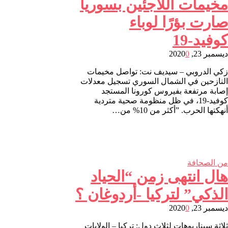
مخيمات اللاجئين بسوريا
صارت بؤرًا لوباء
كوفيد-19
ديسمبر 23, 2020
0
زكي الدروبي – سيديف نت: تواصل مخيمات
النازحين في الشمال السوري تسجيل معدلات
إصابة مرتفعة بفيروس كورونا المستجد
كوفيد-19، في ظل منظومة صحية متردية
أنهكتها الحرب. ”أكثر من 10% من…
من الصحافة
هال انتهى زمن “الحياد
الذكي” لتركيا -أردوغان ؟
ديسمبر 23, 2020
0
ثلاثة سيناريوهات لثلاث دول: تركيا – الولايات