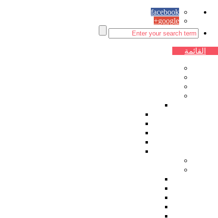
facebook
google+
القائمة
الصفحة الرئيسية
اقتصاد
سياسة
مقالات الرأي
زوايا ثابتة
حماصنة ديمقراطيون
رياضة
زمان يا سوريا
زاوية ساخرة اسبوعية
فنجان قهوة
دراسات
ثقافة وفنون
شعر
قصة
أدب
فن تشكيلي
كاريكاتير العدد