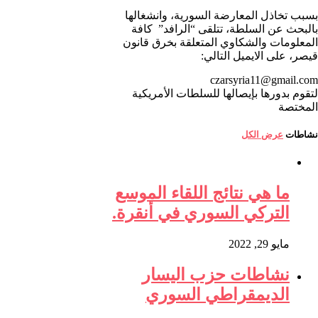
بسبب تخاذل المعارضة السورية، وانشغالها
بالبحث عن السلطة، تتلقى “الرافد” كافة
المعلومات والشكاوي المتعلقة بخرق قانون
قيصر، على الايميل التالي:
czarsyria11@gmail.com
لتقوم بدورها بإيصالها للسلطات الأمريكية
المختصة
نشاطات
عرض الكل
ما هي نتائج اللقاء الموسع
التركي السوري في أنقرة.
مايو 29, 2022
نشاطات حزب اليسار
الديمقراطي السوري