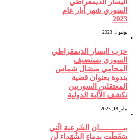
اليسار الديمقراطي
السوري شهر أيار عام
2023
يونيو 1, 2023
حزب اليسار الديمقراطي
السوري يستضيف
المحامي ميشال شماس
بندوة بعنوان قضية
المعتقلين السوريين
تكشف الألية الدولية
مايو 18, 2023
بيـــــــــــان الشَرعية الَتي
سَقَطَت بِدِماءِ الشُهَداء لَن