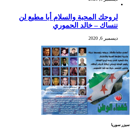
لروحك المحبة والسلام أبا مطيع لن
ننساك – خالد الحموري
ديسمبر 6, 2020
سيزر سوريا