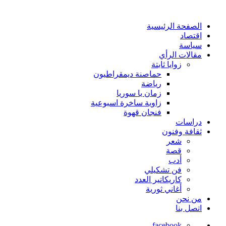
الصفحة الرئيسية
اقتصاد
سياسة
مقالات الرأي
زوايا ثابتة
حماصنة ديمقراطيون
رياضة
زمان يا سوريا
زاوية ساخرة اسبوعية
فنجان قهوة
دراسات
ثقافة وفنون
شعر
قصة
أدب
فن تشكيلي
كاريكاتير العدد
أغاني ثورية
من نحن
اتصل بنا
facebook