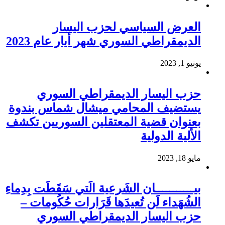
العرض السياسي لحزب اليسار
الديمقراطي السوري شهر أيار عام 2023
يونيو 1, 2023
حزب اليسار الديمقراطي السوري
يستضيف المحامي ميشال شماس بندوة
بعنوان قضية المعتقلين السوريين تكشف
الألية الدولية
مايو 18, 2023
بيـــــــــــان الشَرعية الَتي سَقَطَت بِدِماءِ
الشُهَداء لَن تُعيدَها قَرَارات حُكُومات –
حزب اليسار الديمقراطي السوري