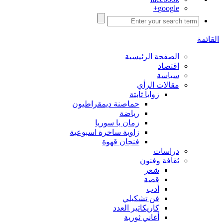
google+
القائمة
الصفحة الرئيسية
اقتصاد
سياسة
مقالات الرأي
زوايا ثابتة
حماصنة ديمقراطيون
رياضة
زمان يا سوريا
زاوية ساخرة اسبوعية
فنجان قهوة
دراسات
ثقافة وفنون
شعر
قصة
أدب
فن تشكيلي
كاريكاتير العدد
أغاني ثورية