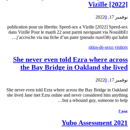
Vizille [2022]
نوفمبر 17, 2022
0
publication pour un libertin: Speed-sex a Vizille [2022] Speed-sex
dans Vizille Pour le mardi 22 aout parmi naviguant via NouslibEt
j’accroche via ma fiche d’un paire (pseudo ruzel38) qui habit…
sitios-de-sexo visitors
She never even told Ezra where across
the Bay Bridge in Oakland she lived
نوفمبر 17, 2022
0
She never even told Ezra where across the Bay Bridge in Oakland
she lived Jane met Ezra online and never considered him anything
but a rebound guy, someone to help…
منوع
Yubo Assessment 2021