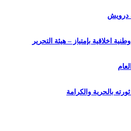
ة درويش
طنية اخلاقية بإمتياز – هيئة التحرير
لعام
ورته بالحرية والكرامة