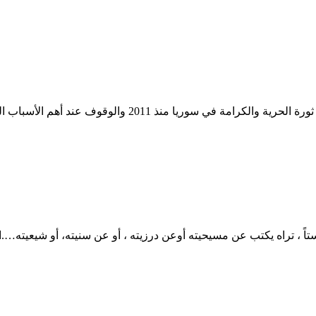
جبر الشوفي موقع تلفزيون سوريا:5/2/2024بمراجعة موضوعية لمس
ً ، تراه يكتب عن مسيحيته أوعن درزيته ، أو عن سنيته، أو شيعيته….ال