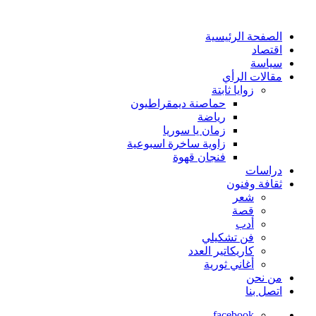
الصفحة الرئيسية
اقتصاد
سياسة
مقالات الرأي
زوايا ثابتة
حماصنة ديمقراطيون
رياضة
زمان يا سوريا
زاوية ساخرة اسبوعية
فنجان قهوة
دراسات
ثقافة وفنون
شعر
قصة
أدب
فن تشكيلي
كاريكاتير العدد
أغاني ثورية
من نحن
اتصل بنا
facebook