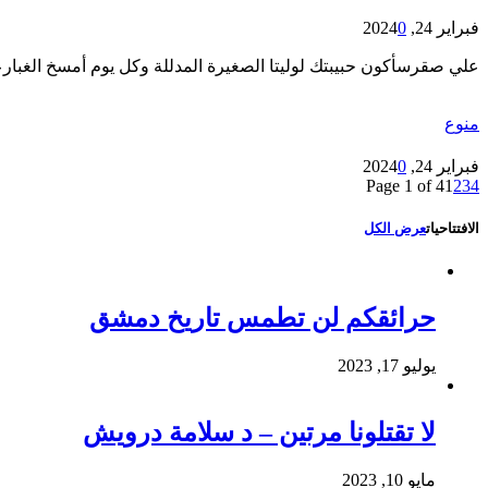
فبراير 24, 2024
0
علي صقرسأكون حبيبتك لوليتا الصغيرة المدللة وكل يوم أمسخ الغبا
منوع
فبراير 24, 2024
0
Page 1 of 4
1
2
3
4
الافتتاحيات
عرض الكل
حرائقكم لن تطمس تاريخ دمشق
يوليو 17, 2023
لا تقتلونا مرتين – د سلامة درويش
مايو 10, 2023