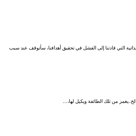
ار ثورة الحرية والكرامة في سوريا منذ 2011 والوقوف عند أهم الأسباب الذاتية التي قادتنا إلى الفشل في تحقيق أهدافنا، سأتوقف عند سبب
خ..يغمز من تلك الطائفة ويكيل لها،…