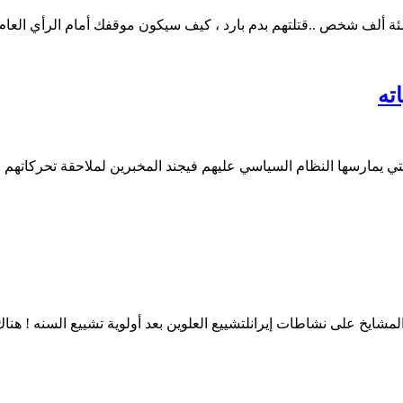
مئة ألف شخص ..قتلتهم بدم بارد ، كيف سيكون موقفك أمام الرأي العا
ته
تي يمارسها النظام السياسي عليهم فيجند المخبرين لملاحقة تحركاتهم ولج
خ على نشاطات إيرانلتشييع العلوين بعد أولوية تشييع السنه ! هناك ف