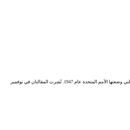
ننشر في ما يلي مقالتين توثقان الموقف المبدئي الذي اتخذه التروتسكيون البريطانيون، الحزب الشيوعي الثوري، ضد خطة تقسيم فلسطين التي وضعتها الأمم المتحدة عام 1947. نُشرت المقالتان في نوفمبر