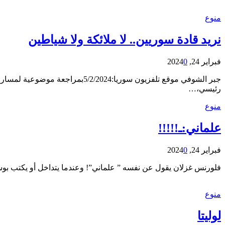
منوع
نريد قادة سوريين.. لا ملائكة ولا شياطين
فبراير 24, 2024
0
رئيسي،…
منوع
علماني:ـ!!!!!
فبراير 24, 2024
0
فلورنس غزلان يقول عن نفسه ” علماني”! وعندما يتداخل أو يكتب بوستا
منوع
لوليتا