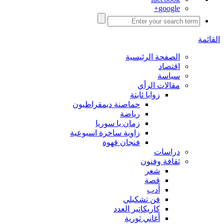
google+
القائمة
الصفحة الرئيسية
اقتصاد
سياسة
مقالات الرأي
زوايا ثابتة
حماصنة ديمقراطيون
رياضة
زمان يا سوريا
زاوية ساخرة اسبوعية
فنجان قهوة
دراسات
ثقافة وفنون
شعر
قصة
أدب
فن تشكيلي
كاريكاتير العدد
أغاني ثورية