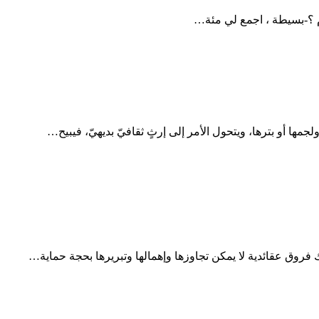
م ؟-بسيطة ، اجمع لي مئة…
مها أو بترها، ويتحول الأمر إلى إرثٍ ثقافيّ بديهيّ، فيبيح…
روق عقائدية لا يمكن تجاوزها وإهمالها وتبريرها بحجة حماية…