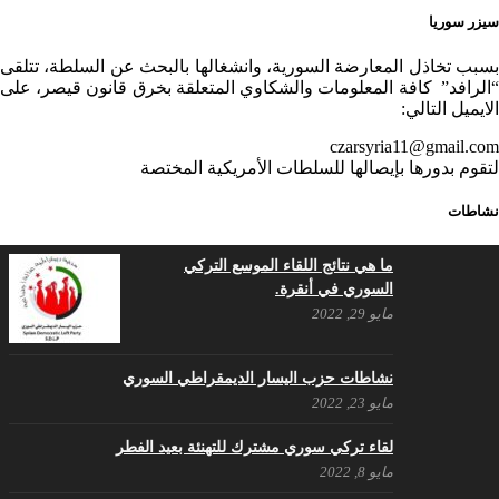
سيزر سوريا
.منصورالاتاسي.( البوصلة في زمن
بسبب تخاذل المعارضة السورية، وانشغالها بالبحث عن السلطة، تتلقى
الضياع )
“الرافد” كافة المعلومات والشكاوي المتعلقة بخرق قانون قيصر، على
الايميل التالي:
ديسمبر 7, 2020
czarsyria11@gmail.com
لتقوم بدورها بإيصالها للسلطات الأمريكية المختصة
في الذكرى السنوية لرحيل الرفيق منصور أتاسي أبو مطيع
رحمه الله. – عبد الله حاج محمد
نشاطات
ديسمبر 6, 2020
ما هي نتائج اللقاء الموسع التركي
لروحك المحبة والسلام أبا مطيع لن
السوري في أنقرة.
ننساك – خالد الحموري
مايو 29, 2022
ديسمبر 6, 2020
نشاطات حزب اليسار الديمقراطي السوري
مايو 23, 2022
لقاء تركي سوري مشترك للتهنئة بعيد الفطر
مايو 8, 2022