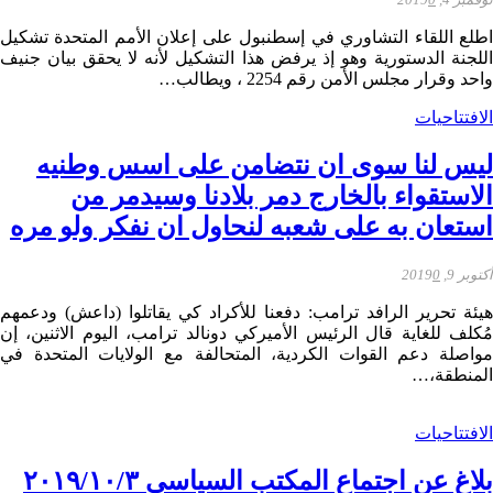
اطلع اللقاء التشاوري في إسطنبول على إعلان الأمم المتحدة تشكيل
اللجنة الدستورية وهو إذ يرفض هذا التشكيل لأنه لا يحقق بيان جنيف
واحد وقرار مجلس الأمن رقم 2254 ، ويطالب…
الافتتاحيات
ليس لنا سوى ان نتضامن على اسس وطنيه
الاستقواء بالخارج دمر بلادنا وسيدمر من
استعان به على شعبه لنحاول ان نفكر ولو مره
أكتوبر 9, 2019
0
هيئة تحرير الرافد ترامب: دفعنا للأكراد كي يقاتلوا (داعش) ودعمهم
مُكلف للغاية قال الرئيس الأميركي دونالد ترامب، اليوم الاثنين، إن
مواصلة دعم القوات الكردية، المتحالفة مع الولايات المتحدة في
المنطقة،…
الافتتاحيات
بلاغ عن اجتماع المكتب السياسي ٢٠١٩/١٠/٣