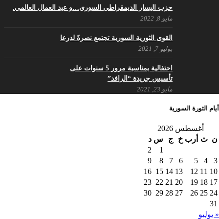
حزب اليسار الديمقراطي السوري…و عيد العمال العالمي.
مايو 8, 2022
القوى الثورية السورية تجتمع نصرةً لدرعا
يوليو 7, 2021
احتفالية بمناسبة مرور 5 سنوات على
تأسيس جريدة “الرافد”
مايو 23, 2021
أيام الثورة السورية
القدس والربيع العربي في ندوة لحزب
أغسطس 2026
اليسار
ن
ث
أرب
خ
ج
س
د
مايو 15, 2021
2
1
9
8
7
6
5
4
3
أسبوع ثقافي في ذكرى الاستقلال
16
15
14
13
12
11
10
أبريل 16, 2021
23
22
21
20
19
18
17
30
29
28
27
26
25
24
31
« يوليو
ما هي حقيقة مشاركة السويداء في