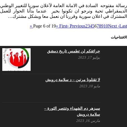
رسالة مفتوحه السادة في الامانة العامة لآعلان سوريا للتغيير الوطني
الديمقراطي تحية ونرجو ان تكونوا بخير عندما بدأنا الحوار للعمل
المشترك في اعلان سورية وقررنا ان نعمل معا وبشكل مشترك…
Page 6 of 19
« First
‹ Previous
2
3
4
5
6
7
8
9
10
Next ›
Last »
الافتتاحيات
حرائقكم لن تطمس تاريخ دمشق
يوليو 17, 2023
لا تقتلونا مرتين – د سلامة درويش
مايو 10, 2023
سيزهر دم الشهداء وتنتصر الثورة –
سلامة درويش
مارس 16, 2023