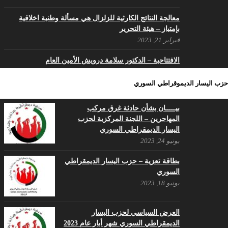
معالجة النتائج الكارثية للزلزال هي مسألة وطنية اخلاقية
بإمتياز – هيئة التحرير
فبراير 21, 2023
الافتتاحية – الدكتور سلامة درويش الأمين العام
فبراير 8, 2023
حزب اليسار الديموقراطي السوري
ما زال شعبنا السوري حُرا متمسكا بثوابت ثورته بالحرية
والكرامة
بيـــــان بشأن حادثة غرق مركب
مايو 29, 2022
المهاجرين – اللجنة المركزية لحزب
اليسار الديمقراطي السوري
مؤتمر بروكسل السادس كفاكم كذباً
يونيو 24, 2023
مايو 15, 2022
بطاقة تعزية – حزب اليسار الديمقراطي
اليسار السوري الوطني وصحيفته الرافد هي الحصن الأخير
السوري
مايو 8, 2022
يونيو 18, 2023
تداعيات الحرب في أوكرانيا على سوريا
والمنطقة
العرض السياسي لحزب اليسار
أبريل 25, 2022
الديمقراطي السوري شهر أيار عام 2023