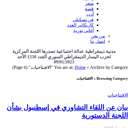
شعر
قصة
أدب
فن تشكيلي
كاريكاتير العدد
أغاني ثورية
من نحن
اتصل بنا
مدنية ديمقراطية عدالة اجتماعية تصدرها اللجنة المركزية
لحزب اليسار الديمقراطي السوري العدد 1250 الأحد
09/01/2023
Archive by Category "الافتتاحيات"
»
Home
You are at:
(Page 6)
Browsing Category » الافتتاحيات
الافتتاحيات
بيان عن اللقاء التشاوري في إسطنبول بشأن
اللجنة الدستورية
نوفمبر 4, 2019
0