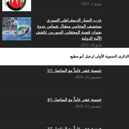
يونيو 1, 2023
في ذكرى تأسيس حزب اليسار الديمقراطي السوري
أبريل 17, 2022
حزب اليسار الديمقراطي السوري
يستضيف المحامي ميشال شماس بندوة
بعنوان قضية المعتقلين السوريين تكشف
الألية الدولية
مايو 18, 2023
بيـــــــــــان الشَرعية الَتي سَقَطَت بِدِماءِ
الذكرى السنوية الأولى لرحيل أبو مطيع
الشُهَداء لَن تُعيدَها قَرَارات حُكُومات –
حزب اليسار الديمقراطي السوري
خمسة عشر عاماً مع المناضل 5/5
مايو 18, 2023
ديسمبر 16, 2020
بيان حزب اليسار الديمقراطي السوري
في عيد العمال
مايو 3, 2023
خمسة عشر عاماً مع المناضل 4/5
ديسمبر 13, 2020
تنويه صادر عن المكتب الإعلامي لحزب
اليسار الديمقراطي السوري
مايو 3, 2023
خمسة عشر عاماً مع المناضل 3/5