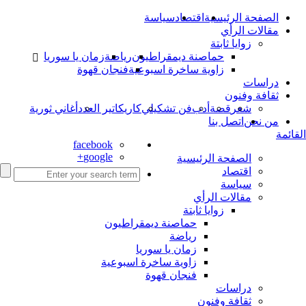
الصفحة الرئيسية
اقتصاد
سياسة
مقالات الرأي
زوايا ثابتة
حماصنة ديمقراطيون
رياضة
زمان يا سوريا
زاوية ساخرة اسبوعية
فنجان قهوة
دراسات
ثقافة وفنون
شعر
قصة
أدب
فن تشكيلي
كاريكاتير العدد
أغاني ثورية
من نحن
اتصل بنا
القائمة
facebook
google+
الصفحة الرئيسية
اقتصاد
سياسة
مقالات الرأي
زوايا ثابتة
حماصنة ديمقراطيون
رياضة
زمان يا سوريا
زاوية ساخرة اسبوعية
فنجان قهوة
دراسات
ثقافة وفنون