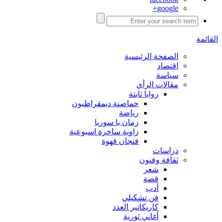
google+
القائمة
الصفحة الرئيسية
اقتصاد
سياسة
مقالات الرأي
زوايا ثابتة
حماصنة ديمقراطيون
رياضة
زمان يا سوريا
زاوية ساخرة اسبوعية
فنجان قهوة
دراسات
ثقافة وفنون
شعر
قصة
أدب
فن تشكيلي
كاريكاتير العدد
أغاني ثورية