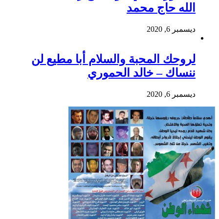
الله حاج محمد
ديسمبر 6, 2020
لروحك المحبة والسلام أبا مطيع لن
ننساك – خالد الحموري
ديسمبر 6, 2020