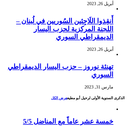
أبريل 26, 2023
أَنقِذوا اللَاجِئين السُوريين في لُبنان –
اللجنة المركزية لحزب اليسار
الديمقراطي السوري
أبريل 26, 2023
تهنئة نوروز – حزب اليسار الديمقراطي
السوري
مارس 31, 2023
الذكرى السنوية الأولى لرحيل أبو مطيع
عرض الكل
خمسة عشر عاماً مع المناضل 5/5