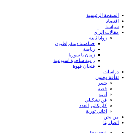
الصفحة الرئيسية
اقتصاد
سياسة
مقالات الرأي
زوايا ثابتة
حماصنة ديمقراطيون
رياضة
زمان يا سوريا
زاوية ساخرة اسبوعية
فنجان قهوة
دراسات
ثقافة وفنون
شعر
قصة
أدب
فن تشكيلي
كاريكاتير العدد
أغاني ثورية
من نحن
اتصل بنا
facebook