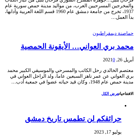
والمخرجين المسرحيين العرب، من مواليد مدينة حمص سورية عام
1937، تخرج من جامعة دمشق عام 1960 قسم اللغة العربية وآدابها،
بدأ العمل…
حماصنة ديمقراطيون
محمد بري العواني… الأيقونة الحمصية
أبريل 26, 2021
0
معتصم الخالدي رحل الكاتب والمسرحي والموسيقي الكبير محمد
بري العواني عن عمر ناهز السبعين عاما، ولد الراحل العواني في
مدينة حمص عام 1948، وكان قيد حياته عضوا في جمعية أدب…
الافتتاحيات
عرض الكل
حرائقكم لن تطمس تاريخ دمشق
يوليو 17, 2023