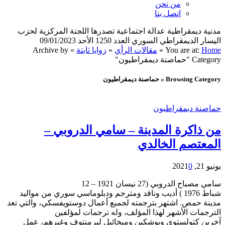
من نحن
اتصل بنا
مدنية ديمقراطية عدالة اجتماعية تصدرها اللجنة المركزية لحزب
اليسار الديمقراطي السوري العدد 1250 الأحد 09/01/2023
Home
You are at:
»
مقالات الرأي
»
زوايا ثابتة
»
Archive by
Category "حماصنة ديمقراطيون"
Browsing Category » حماصنة ديمقراطيون
حماصنة ديمقراطيون
من ذاكرة المدينة – سامي الدروبي –
المعتصم الخالدي
يونيو 21, 2021
0
سامي مصباح الدروبي (27 نيسان 1921 – 12
شباط 1976 ) أديب وناقد ومترجم ودبلوماسي سوري من مواليد
مدينة حمص. اشتهر بترجمته لجميع أعمال دوستويفسكي، والتي تعد
الترجمات الأشهر لهذا المؤلف، وله ترجمات لمؤلفين
آخرين كتولستوي وبوشكين وميخائيل ليرمنتوف وغيرهم، عمل