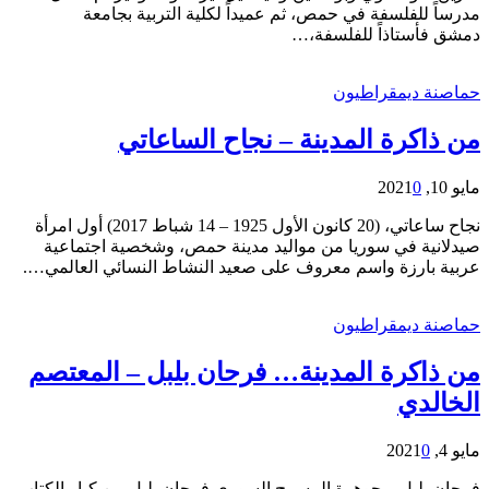
مدرساً للفلسفة في حمص، ثم عميداً لكلية التربية بجامعة
دمشق فأستاذاً للفلسفة،…
حماصنة ديمقراطيون
من ذاكرة المدينة – نجاح الساعاتي
مايو 10, 2021
0
نجاح ساعاتي، (20 كانون الأول 1925 – 14 شباط 2017) أول امرأة
صيدلانية في سوريا من مواليد مدينة حمص، وشخصية اجتماعية
عربية بارزة واسم معروف على صعيد النشاط النسائي العالمي….
حماصنة ديمقراطيون
من ذاكرة المدينة… فرحان بلبل – المعتصم
الخالدي
مايو 4, 2021
0
فرحان بلبل…جوهرة المسرح السوري فرحان بلبل من كبار الكتاب