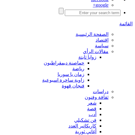
google+
القائمة
الصفحة الرئيسية
اقتصاد
سياسة
مقالات الرأي
زوايا ثابتة
حماصنة ديمقراطيون
رياضة
زمان يا سوريا
زاوية ساخرة اسبوعية
فنجان قهوة
دراسات
ثقافة وفنون
شعر
قصة
أدب
فن تشكيلي
كاريكاتير العدد
أغاني ثورية