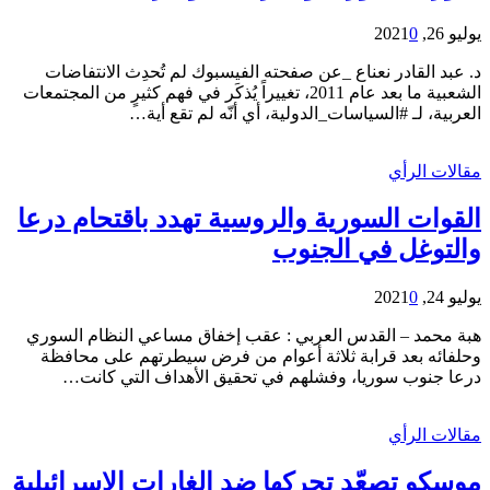
يوليو 26, 2021
0
د. عبد القادر نعناع _عن صفحته الفيسبوك لم تُحدِث الانتفاضات
الشعبية ما بعد عام 2011، تغييراً يُذكَر في فهم كثيرٍ من المجتمعات
العربية، لـ #السياسات_الدولية، أي أنّه لم تقع أية…
مقالات الرأي
القوات السورية والروسية تهدد باقتحام درعا
والتوغل في الجنوب
يوليو 24, 2021
0
هبة محمد – القدس العربي : عقب إخفاق مساعي النظام السوري
وحلفائه بعد قرابة ثلاثة أعوام من فرض سيطرتهم على محافظة
درعا جنوب سوريا، وفشلهم في تحقيق الأهداف التي كانت…
مقالات الرأي
موسكو تصعّد تحركها ضد الغارات الإسرائيلية