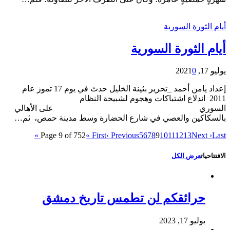
أيام الثورة السورية
أيام الثورة السورية
يوليو 17, 2021
0
إعداد يامن أحمد _تحرير بثينة الخليل حدث في يوم 17 تموز عام
2011 اندلاع اشتباكات وهجوم لشبيحة النظام
السوري على الأهالي
بالسكاكين والعصي في شارع الحضارة وسط مدينة حمص، ثم…
Page 9 of 752
« First
‹ Previous
5
6
7
8
9
10
11
12
13
Next ›
Last »
الافتتاحيات
عرض الكل
حرائقكم لن تطمس تاريخ دمشق
يوليو 17, 2023