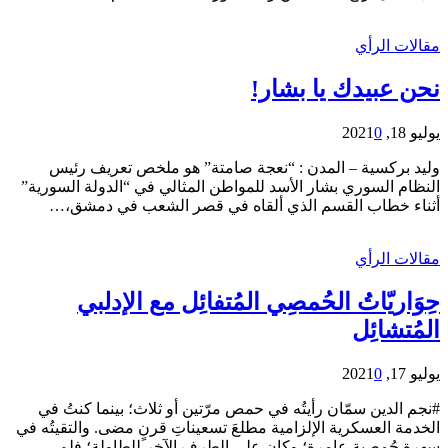
مقالات الرأي
نحن عبيدك يا بشار!
يوليو 18, 2021
0
وليد بركسية – المدن : “نعجة صامتة” هو ملخص تعريف رئيس
النظام السوري بشار الأسد للمواطن المثالي في “الدولة السورية”
أثناء خطاب القسم الذي ألقاه في قصر الشعب في دمشق،…
مقالات الرأي
حِوَاريّاتُ الحُمصِي المُتفائِل مع الإدلبي
المُتشائِل
يوليو 17, 2021
0
#نجم الدين سمّان رأيتُه في حمص مرّتين أو ثلاث؛ بينما كنتُ في
الخدمة العسكرية الإلزامية مطلعَ تسعيناتِ قرنٍ مضى. والتقيتُه في
سهرةٍ حُمصيةٍ عامرة؛ وكان على الطرف الآخر للطاولة؛ فلم…