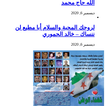
الله حاج محمد
ديسمبر 6, 2020
لروحك المحبة والسلام أبا مطيع لن
ننساك – خالد الحموري
ديسمبر 6, 2020