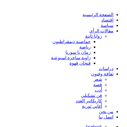
الصفحة الرئيسية
اقتصاد
سياسة
مقالات الرأي
زوايا ثابتة
حماصنة ديمقراطيون
رياضة
زمان يا سوريا
زاوية ساخرة اسبوعية
فنجان قهوة
دراسات
ثقافة وفنون
شعر
قصة
أدب
فن تشكيلي
كاريكاتير العدد
أغاني ثورية
من نحن
اتصل بنا
facebook