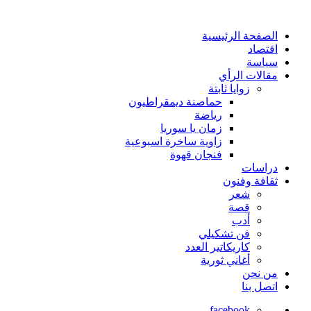
الصفحة الرئيسية
اقتصاد
سياسة
مقالات الرأي
زوايا ثابتة
حماصنة ديمقراطيون
رياضة
زمان يا سوريا
زاوية ساخرة اسبوعية
فنجان قهوة
دراسات
ثقافة وفنون
شعر
قصة
أدب
فن تشكيلي
كاريكاتير العدد
أغاني ثورية
من نحن
اتصل بنا
facebook