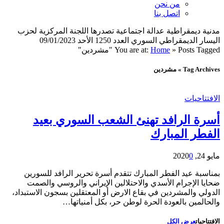
من نحن
اتصل بنا
مدنية ديمقراطية عدالة اجتماعية تصدرها اللجنة المركزية لحزب
اليسار الديمقراطي السوري العدد 1250 الأحد 09/01/2023
Posts Tagged "مشردين"
»
Home
You are at:
Tag Archives » مشردين
الافتتاحيات
أسرة الرافد تهنئ الشعب السوري بعيد
الفطر المبارك
مايو 24, 2020
0
بمناسبة عيد الفطر المبارك تتقدم أسرة تحرير الرافد للسورين
ضحايا الإجرام الأسدي والاحتلالين الإيراني والروسي والصمت
الدولي والمشردين في بقاع الارض أو المعتقلين بسجون الاستبداد،
والحالمين بالعودة الحرة لوطن حر، بكل أمنياتها…
الافتتاحيات
عرض الكل