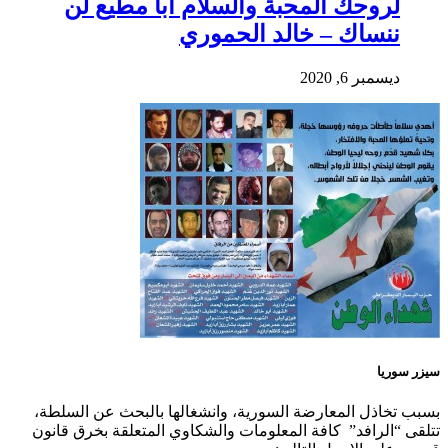
لروحك المحبة والسلام أبا مطيع لن
ننساك – خالد الحموري
ديسمبر 6, 2020
سيزر سوريا
بسبب تخاذل المعارضة السورية، وانشغالها بالبحث عن السلطة،
تتلقى “الرافد” كافة المعلومات والشكاوي المتعلقة بخرق قانون