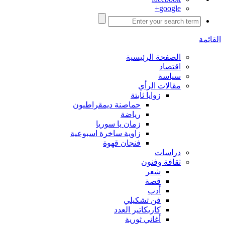
google+
القائمة
الصفحة الرئيسية
اقتصاد
سياسة
مقالات الرأي
زوايا ثابتة
حماصنة ديمقراطيون
رياضة
زمان يا سوريا
زاوية ساخرة اسبوعية
فنجان قهوة
دراسات
ثقافة وفنون
شعر
قصة
أدب
فن تشكيلي
كاريكاتير العدد
أغاني ثورية