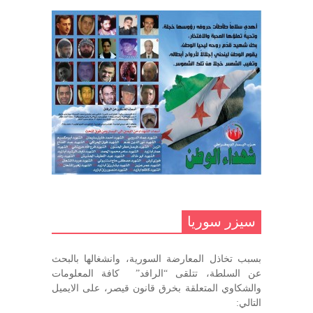
السوري
مارس 31, 2023
غاب صاحب الضحكة الطفولية
ديسمبر 10, 2020
مناضل بحجم الوطن …منصور الاتاسي .
ما زلت خالدا في قلوبنا
ديسمبر 9, 2020
.منصورالاتاسي.( البوصلة في زمن
الضياع )
سيزر سوريا
ديسمبر 7, 2020
بسبب تخاذل المعارضة السورية، وانشغالها بالبحث
في الذكرى السنوية لرحيل الرفيق منصور أتاسي أبو مطيع
عن السلطة، تتلقى “الرافد” كافة المعلومات
رحمه الله. – عبد الله حاج محمد
والشكاوي المتعلقة بخرق قانون قيصر، على الايميل
ديسمبر 6, 2020
التالي: