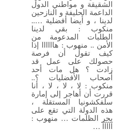
الشقيقة و مواطني الدول
الداعمة الحليفة و النازحين
لدينا ، و أيضا أفضلية …..
منكوب : بقي لدينا
الطلبات المدعومة من
الأمن .. منهوب : هاااااا إذا
كيف تقول أن فرصة
حصولك على عمل قد
زادت ؟ هل مات أحد
أصحاب الأفضليات ؟..
منكوب : لا ، لا ، لا ، أنا
قررت أن أهاجر إلى إمارة
سلفكشونيا المستقلة ،
هذه الدولة التي تقع على
بحر الظلمات … منهوب :
آآآآآ …