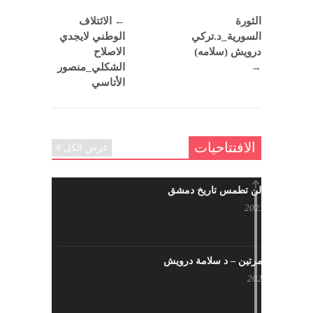
الثورة
←
الائتلاف
السورية_د.تركي
الوطني لايجدي
درويش (سلامه)
الاصلاح
→
الشكلي_منصور
الأتاسي
الافتتاحيات
عرض الكل
حرائقكم لن تطمس تاريخ دمشق
يوليو 17, 2023
لا تقتلونا مرتين – د سلامة درويش
مايو 10, 2023