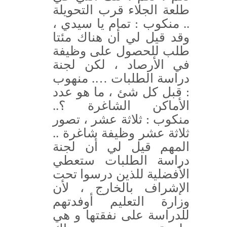
طلعة الجلاء قرب التحويلة
.. منكوب : تمام يا سيدي ،
وقد قيل لي أن هناك مئتا
طلب للحصول على وظيفة
في الأرصاد ، لكن لجنة
دراسة الطلبات …. منهوب
: قبل كل شئ ، ما هو عدد
الأماكن الشاغرة ؟..
منكوب : ثلاثة عشر ، تصور
ثلاثة عشر وظيفة شاغرة ..
المهم قيل لي أن لجنة
دراسة الطلبات ستعطي
الأفضلية للذين درسوا تحت
الإشراف بالخارج ، لأن
وزارة التعليم أوفدتهم
للدراسة على نفقتها و هي