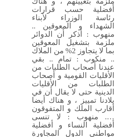
ملزمة بتعيينهم ، و هناك
أفضلية حسب قرارات
رئاسة الوزراء لأبناء
الشهداء و المعوقين ..
منهوب : أذكر أن الدوائر
ملزمة بتشغيل المعوقين
بما لا يتجاوز 2% من الملاك
.. منكوب : تمام .. بقي
عندنا أصحاب الطلبات من
الأقليات القومية و أصحاب
الطلبات من الأقليات
الدينية حتى لا يقال أن في
بلادنا تمييز ، و هناك أيضا
أقارب الملك و المتفوقون
…. منهوب : لا تنسى
أفضلية النساء و أفضلية
مواطني الدول المجاورة