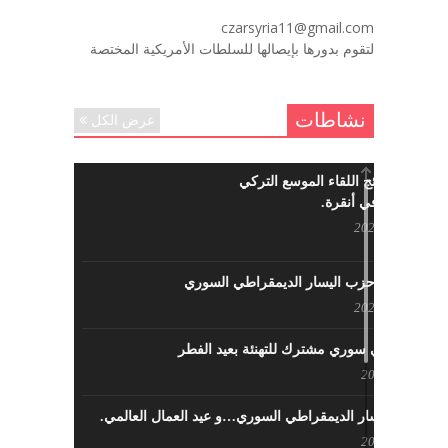
لروحك المحبة والسلام أبا مطيع لن
czarsyria11@gmail.com
ننساك – خالد الحموري
لتقوم بدورها بإيصالها للسلطات الأمريكية المختصة
ديسمبر 6, 2020
نشاطات
عرض الكل
ما هي نتائج اللقاء الموسع التركي
السوري في أنقرة.
مايو 29, 2022
نشاطات حزب اليسار الديمقراطي السوري
مايو 23, 2022
لقاء تركي سوري مشترك للتهنئة بعيد الفطر
مايو 8, 2022
حزب اليسار الديمقراطي السوري…و عيد العمال العالمي.
مايو 8, 2022