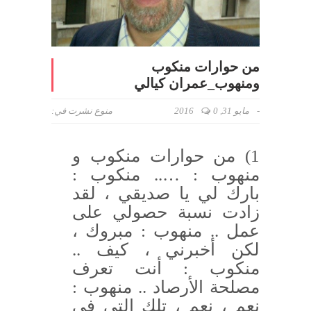
من حوارات منكوب
ومنهوب_عمران كيالي
-
مايو 31, 2016
0
منوع
نشرت في:
1) من حوارات منكوب و
منهوب : ….. منكوب :
بارك لي يا صديقي ، لقد
زادت نسبة حصولي على
عمل .. منهوب : مبروك ،
لكن أخبرني ، كيف ..
منكوب : أنت تعرف
مصلحة الأرصاد .. منهوب :
نعم ، نعم ، تلك التي في