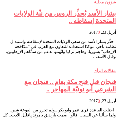
شؤؤن محلية
بشار اﻷسد يُحذِّر الروس من نيِّة الولايات
المتحدة إسقاطه ..
أبريل 23, 2017
0
حذَّر بشار اﻷسد من سعي الولايات المتحدة ﻹسقاطه واستبدال
نظامه بآخر، مؤكدًا استعداده للتعاون مع الغرب في “مكافحة
اﻹرهاب” بسوريا، وهاجم تركيا واتَّهمها بدعم من سمَّاهم اﻹرهابيين.
وقال اﻷسد…
مقالات الرأي
فنجان قبل فتح مكة بعام .. فنجان مع
الشرعي أبو نونيّة المهاجر ..
أبريل 23, 2017
0
احتلت القاعدة قرى عمر وابو بكر ..ولم تحرر من الفوعة شبر..
ولما سألنا عن السبب..قالوا اصمت يازنديق يامرتد ياقليل الأدب.. كل