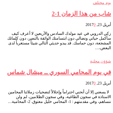
يوم مختلف
شاب من هذا الزمان 1-2
أبريل 23, 2017
0
زكي الدروبي في عيد مولدك السادس والأربعين لا أعرف كيف
سأكمل حياتي ونضالي دون ابتسامتك الواثقة بالنصر، دون كلماتك
المشجعة، دون حماسك. قد يبدو حديثي التالي شيئاً مستغرباً لدى
البعض،…
شؤؤن محلية
في يوم المحامي السوري ــ ميشال شماس
أبريل 23, 2017
0
لا يسعني إلا أن أنحني احتراماً وإجلالاً لتضحيات زملائنا المحامين
الاستاذة في سجون الطاغية، وفي سجون الظلامين، لم ولن
ننساهم، وفي مقدمتهم : 1- المحامي خليل معتوق. 2- المحامية…