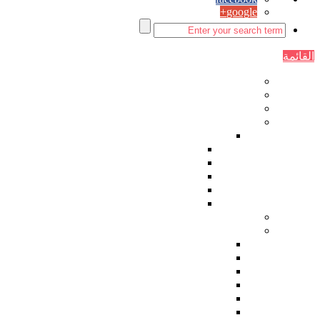
google+
القائمة
الصفحة الرئيسية
اقتصاد
سياسة
مقالات الرأي
زوايا ثابتة
حماصنة ديمقراطيون
رياضة
زمان يا سوريا
زاوية ساخرة اسبوعية
فنجان قهوة
دراسات
ثقافة وفنون
شعر
قصة
أدب
فن تشكيلي
كاريكاتير العدد
أغاني ثورية