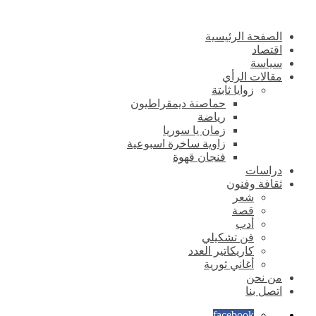
الصفحة الرئيسية
اقتصاد
سياسة
مقالات الرأي
زوايا ثابتة
حماصنة ديمقراطيون
رياضة
زمان يا سوريا
زاوية ساخرة اسبوعية
فنجان قهوة
دراسات
ثقافة وفنون
شعر
قصة
أدب
فن تشكيلي
كاريكاتير العدد
أغاني ثورية
من نحن
اتصل بنا
facebook