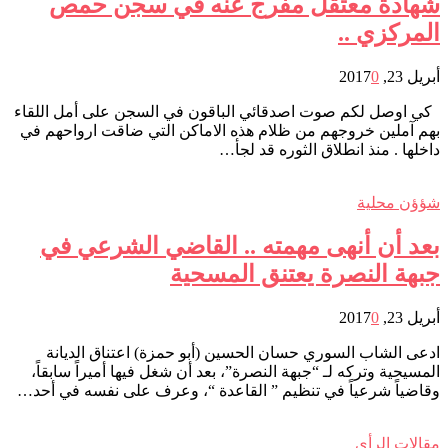
شهادة معتقل مفرج عنه في سجن حمص
المركزي ..
أبريل 23, 2017
0
كي اوصل لكم صوت اصدقائي الباقون في السجن على أمل اللقاء
بهم آملين خروجهم من ظلام هذه الاماكن التي ضاقت ارواحهم في
داخلها . منذ انطلاق الثوره قد لجأ…
شؤؤن محلية
بعد أن أنهى مهمته .. القاضي الشرعي في
جبهة النصرة يعتنق المسحية
أبريل 23, 2017
0
ادعى الشاب السوري حسان الحسين (أبو حمزة) اعتناق الديانة
المسيحية وتركه لـ “جبهة النصرة”، بعد أن شغل فيها أميراً سابقاً،
وقاضياً شرعياً في تنظيم ” القاعدة “، وعرف على نفسه في أحد…
مقالات الرأي