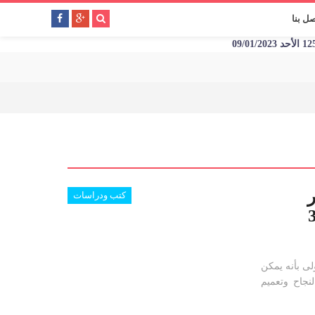
صل بنا
ر
كتب ودراسات
لى بأنه يمكن
نجاح وتعميم