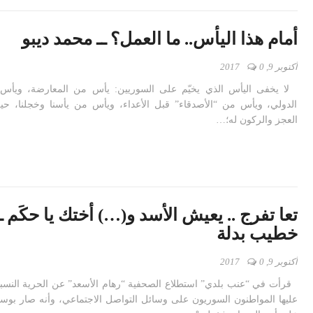
أمام هذا اليأس.. ما العمل؟ ــ محمد ديبو
أكتوبر 9, 2017
0
لا يخفى اليأس الذي يخيّم على السوريين: يأس من المعارضة، ويأس 
الدولي، ويأس من “الأصدقاء” قبل الأعداء، ويأس من يأسنا وخجلنا، حي
العجز والركون له؛…
تعا تفرج .. يعيش الأسد و(…) أختك يا حكَم ـ
خطيب بدلة
أكتوبر 9, 2017
0
قرأت في “عنب بلدي” استطلاع الصحفية “رهام الأسعد” عن الحرية النسب
عليها المواطنون السوريون على وسائل التواصل الاجتماعي، وأنه صار بوس