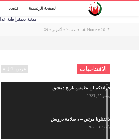
الصفحة الرئيسية
اقتصاد
مدنية ديمقراطية عدالة اج
09
»
»
You are at:
»
2017
Home
أكتوبر
الافتتاحيات
عرض الكل
حرائقكم لن تطمس تاريخ دمشق
يوليو 17, 2023
لا تقتلونا مرتين – د سلامة درويش
مايو 10, 2023