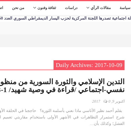
سياسة
مقالات الرأي
دراسات
ثقافة وفنون
من نحن
ات
تماعية تصدرها اللجنة المركزية لحزب اليسار الديمقراطي السوري العدد 1250 الأحد 09/01/2023
Daily Archives: 2017-10-09
التدين الإسلامي والثورة السورية من منظو
نفسي-اجتماعي /قراءة في وصية شهيد/ 1-3
أكتوبر 9, 2017
0
بقلم أحمد نظير الأتاسي ماذا نعني بأسلمة الثورة؟ حاججنا في الحلقة الأو
شرح استمرار التظاهرات في الأشهر الأولى باستخدام مقاربتي تعميم ال
الفشل؛ وكذلك بأن…