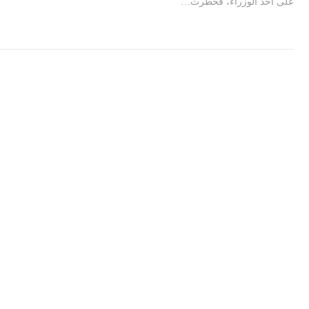
على أحد الوزراء، فخطرتْ…