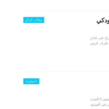
ودكي
مقالات الرأي
اع في بلدان
 كل طرف فرض
تكنولوجيا
روى مواطن عربي في فيديو بثته وسائل التواصل الاجتماعي، أن هاتف أيفون 8 الجديد
 في الفيديو،