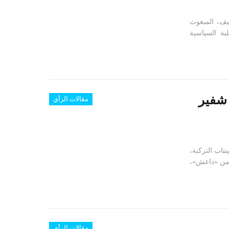
يف، المبعوث
ة السياسية
 شفير
مقالات الرأي
اب التركية،
 من «داعش»،
مقالات الرأي