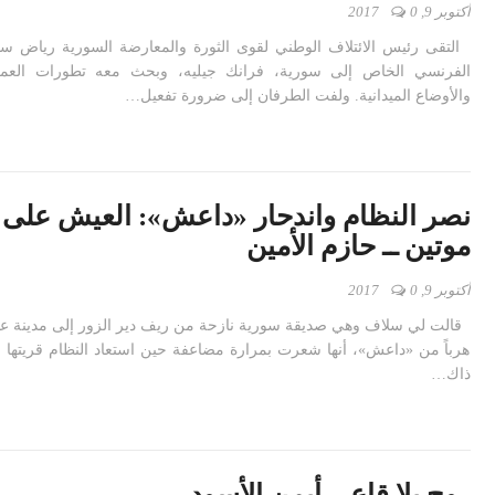
أكتوبر 9, 2017
0
التقى رئيس الائتلاف الوطني لقوى الثورة والمعارضة السورية رياض س
الفرنسي الخاص إلى سورية، فرانك جيليه، وبحث معه تطورات العملي
والأوضاع الميدانية. ولفت الطرفان إلى ضرورة تفعيل…
نصر النظام واندحار «داعش»: العيش على
موتين ــ حازم الأمين
أكتوبر 9, 2017
0
قالت لي سلاف وهي صديقة سورية نازحة من ريف دير الزور إلى مدينة عينت
هرباً من «داعش»، أنها شعرت بمرارة مضاعفة حين استعاد النظام قريتها
ذاك…
روح بلا قاع ــ أيمن الأسود