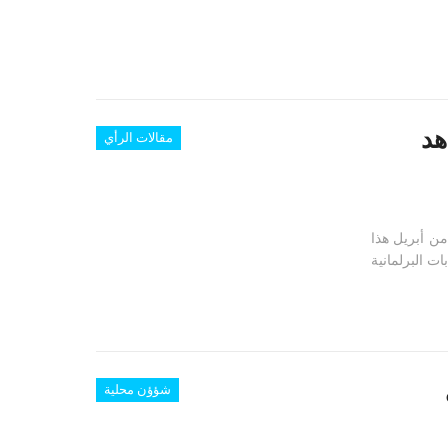
هد
مقالات الرأي
من أبريل هذا
 تنافسات الانتخابات البرلمانية
شؤؤن محلية