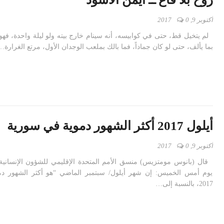
أكتوبر 9, 2017
0
لم يتخيل قط، حتى في كوابيسه، أنه سينام خارج بيته ولو ليلة واحدة، فهو
بما يألف، حتى لو كان جماداً، فما بالك بملعب الوجدان الأول، مرتع الغرارة…
أيلول 2017 أكثر الشهور دموية في سورية
أكتوبر 9, 2017
0
قال (بانوس مومتزيس) منسق الأمم المتحدة الإقليمي للشؤون الإنسانية،
يوم أمس الخميس: إن شهر أيلول/ سبتمبر الماضي “هو أكثر الشهور د
2017، بالنسبة إلى…