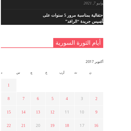
يوليو 7, 2021
احتفالية بمناسبة مرور 5 سنوات على
تأسيس جريدة “الرافد”
مايو 23, 2021
أيام الثورة السورية
القدس والربيع العربي في ندوة لحزب
اليسار
مايو 15, 2021
أكتوبر 2017
ن
ث
أرب
خ
ج
س
د
أسبوع ثقافي في ذكرى الاستقلال
أبريل 16, 2021
1
3
8
7
6
5
4
2
ما هي حقيقة مشاركة السويداء في
الثورة السورية ؟
11
10
15
14
13
12
9
أبريل 12, 2021
20
17
22
21
19
18
16