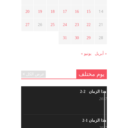
ما هي حقيقة مشاركة السويداء في
الثورة السورية ؟
14
20
19
18
17
16
15
أبريل 12, 2021
26
21
27
25
24
23
22
هل شاركت طرطوس والسلمية وحلب
28
31
30
29
في الثورة السورية ؟
مارس 29, 2021
« أبريل
يونيو »
يوم مختلف
عرض الكل
شاب من هذا الزمان 2-2
أبريل 30, 2017
شاب من هذا الزمان 1-2
أبريل 23, 2017