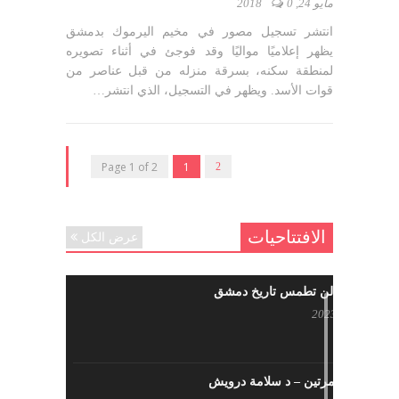
مايو 24, 2018
0
انتشر تسجيل مصور في مخيم اليرموك بدمشق
يظهر إعلاميًا مواليًا وقد فوجئ في أثناء تصويره
لمنطقة سكنه، بسرقة منزله من قبل عناصر من
قوات الأسد. ويظهر في التسجيل، الذي انتشر…
Page 1 of 2
1
2
الافتتاحيات
عرض الكل
حرائقكم لن تطمس تاريخ دمشق
يوليو 17, 2023
لا تقتلونا مرتين – د سلامة درويش