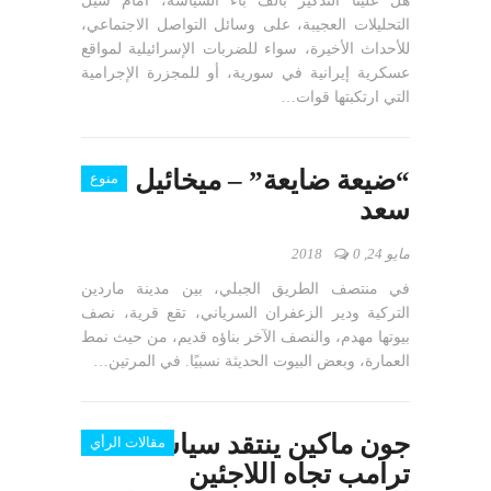
هل علينا التذكير بألف باء السياسة، أمام سيل
التحليلات العجيبة، على وسائل التواصل الاجتماعي،
للأحداث الأخيرة، سواء للضربات الإسرائيلية لمواقع
عسكرية إيرانية في سورية، أو للمجزرة الإجرامية
التي ارتكبتها قوات…
“ضيعة ضايعة” – ميخائيل
منوع
سعد
مايو 24, 2018
0
في منتصف الطريق الجبلي، بين مدينة ماردين
التركية ودير الزعفران السرياني، تقع قرية، نصف
بيوتها مهدم، والنصف الآخر بناؤه قديم، من حيث نمط
العمارة، وبعض البيوت الحديثة نسبيًا. في المرتين…
جون ماكين ينتقد سياسة
مقالات الرأي
ترامب تجاه اللاجئين