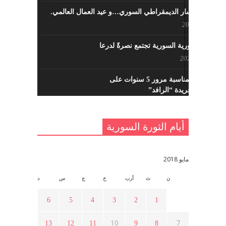
حزب اليسار الديمقراطي السوري…و عيد العمال العالمي.
مايو 8, 2022
القوى الثورية السورية تجتمع نصرةً لدرعا
يوليو 7, 2021
احتفالية بمناسبة مرور 5 سنوات على
تأسيس جريدة “الرافد”
مايو 23, 2021
أيام الثورة السورية
القدس والربيع العربي في ندوة لحزب
اليسار
مايو 15, 2021
مايو 2018
ن
ث
أرب
خ
ج
س
د
أسبوع ثقافي في ذكرى الاستقلال
أبريل 16, 2021
6
5
4
3
2
1
10
7
13
12
11
9
8