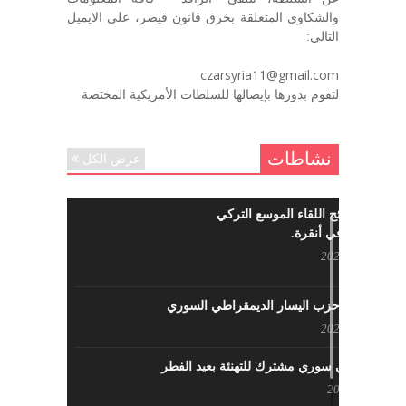
رحمه الله. – عبد الله حاج محمد
والشكاوي المتعلقة بخرق قانون قيصر، على الايميل
ديسمبر 6, 2020
التالي:
لروحك المحبة والسلام أبا مطيع لن
czarsyria11@gmail.com
ننساك – خالد الحموري
لتقوم بدورها بإيصالها للسلطات الأمريكية المختصة
ديسمبر 6, 2020
نشاطات
عرض الكل
ما هي نتائج اللقاء الموسع التركي
السوري في أنقرة.
مايو 29, 2022
نشاطات حزب اليسار الديمقراطي السوري
مايو 23, 2022
لقاء تركي سوري مشترك للتهنئة بعيد الفطر
مايو 8, 2022