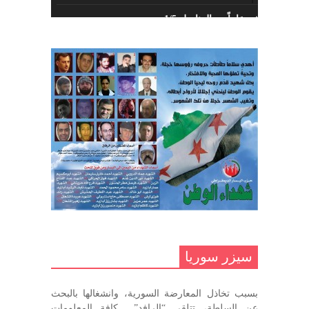
خمسة عشر عاماً مع المناضل 1/5
تهنئة نوروز – حزب اليسار الديمقراطي
ديسمبر 10, 2020
السوري
مارس 31, 2023
غاب صاحب الضحكة الطفولية
ديسمبر 10, 2020
مناضل بحجم الوطن …منصور الاتاسي .
ما زلت خالدا في قلوبنا
ديسمبر 9, 2020
.منصورالاتاسي.( البوصلة في زمن
الضياع )
سيزر سوريا
ديسمبر 7, 2020
بسبب تخاذل المعارضة السورية، وانشغالها بالبحث
في الذكرى السنوية لرحيل الرفيق منصور أتاسي أبو مطيع
عن السلطة، تتلقى “الرافد” كافة المعلومات