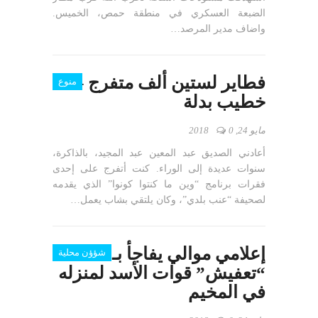
الضبعة العسكري في منطقة حمص، الخميس.
واضاف مدير المرصد…
فطاير لستين ألف متفرج –
منوع
خطيب بدلة
مايو 24, 2018
0
أعادني الصديق عبد المعين عبد المجيد، بالذاكرة،
سنوات عديدة إلى الوراء. كنت أتفرج على إحدى
فقرات برنامج “وين ما كنتوا كونوا” الذي يقدمه
لصحيفة “عنب بلدي”، وكان يلتقي بشاب يعمل…
إعلامي موالي يفاجأ بـ
شؤؤن محلية
“تعفيش” قوات الأسد لمنزله
في المخيم