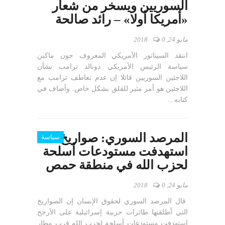
السوريين ويسخر من شعار
«أمريكا أولا» – رائد صالحة
مايو 24, 2018
0
انتقد السيناتور الأمريكي المعروف جون ماكين
سياسة الرئيس الأمريكي دونالد ترامب بشأن
اللاجئين السوريين قائلا إن عدم تعاطف ترامب مع
اللاجئين هو أمر مثير للقلق بشكل خاص. وأضاف في
كتابه…
المرصد السوري: صواريخ
سياسة
استهدفت مستودعات أسلحة
لحزب الله في منطقة حمص
مايو 24, 2018
0
قال المرصد السوري لحقوق الإنسان إن الصواريخ
التي أطلقتها طائرات حربية إسرائيلية على الأرجح
استهدفت مستودعات أسلحة لحزب الله قرب مطار