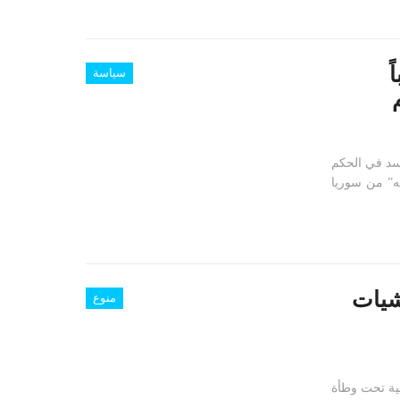
ً
سياسة
أسد في الحكم
ه” من سوريا
شيات
منوع
ية تحت وطأة