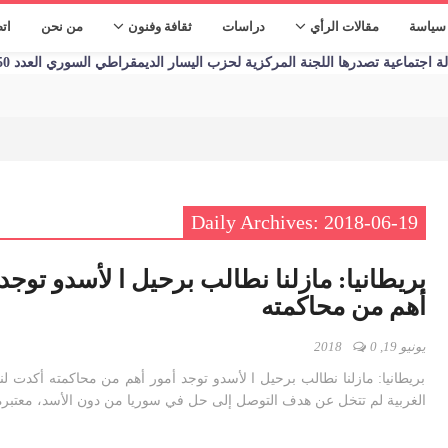
سياسة
مقالات الرأي
دراسات
ثقافة وفنون
من نحن
ات
تماعية تصدرها اللجنة المركزية لحزب اليسار الديمقراطي السوري العدد 1250 الأحد 09/01/2023
Daily Archives: 2018-06-19
بريطانيا: مازلنا نطالب برحيل ا لأسدو توجد
أهم من محاكمته
يونيو 19, 2018
0
بريطانيا: مازلنا نطالب برحيل ا لأسدو توجد أمور أهم من محاكمته أكدت لن
الغربية لم تتخل عن هدف التوصل إلى حل في سوريا من دون الأسد، معتبر