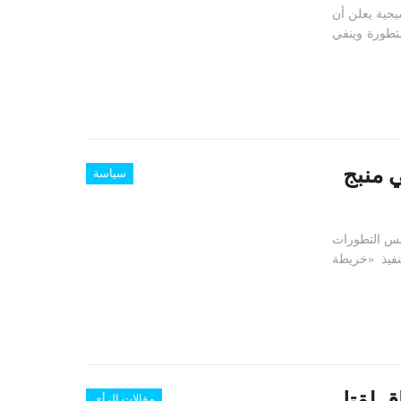
يحية يعلن أن
تطورة وينفي
 منبج
سياسة
مس التطورات
فيذ «خريطة
اق لقتل
مقالات الرأي