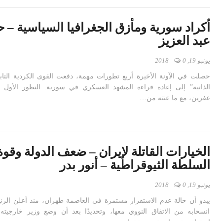
أكراد سورية ومأزق الجغرافيا السياسية – 
عبد العزيز
يونيو 19, 2018
0
حصلت في الآونة الأخيرة أربع تطورات مهمة، دفعت القوى الكردية التابعة
الذاتية” إلى إعادة قراءة المشهد العسكري في سورية. التطور الأول 
عفرين، مع ما عنته من…
الخيارات القاتلة لإيران – ضعف الدولة وقوة
السلطة الثيوقراطية – أنور بدر
يونيو 19, 2018
0
يبدو أن حالة عدم الاستقرار مستمرة في العاصمة طهران، منذ أعلن الرئ
انسحابه من الاتفاق النووي معها، وتحديدًا بعد أن وضع وزير خارجيته 