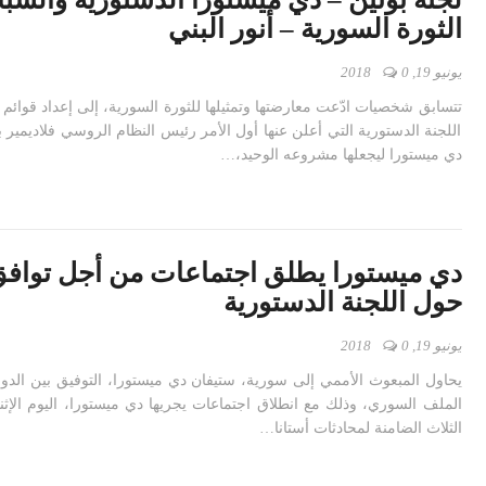
الثورة السورية – أنور البني
يونيو 19, 2018
0
تتسابق شخصيات ادّعت معارضتها وتمثيلها للثورة السورية، إلى إعداد قوائ
اللجنة الدستورية التي أعلن عنها أول الأمر رئيس النظام الروسي فلاديمير بو
دي ميستورا ليجعلها مشروعه الوحيد،…
دي ميستورا يطلق اجتماعات من أجل تواف
حول اللجنة الدستورية
يونيو 19, 2018
0
يحاول المبعوث الأممي إلى سورية، ستيفان دي ميستورا، التوفيق بين الدو
الملف السوري، وذلك مع انطلاق اجتماعات يجريها دي ميستورا، اليوم الإثن
الثلاث الضامنة لمحادثات أستانا…