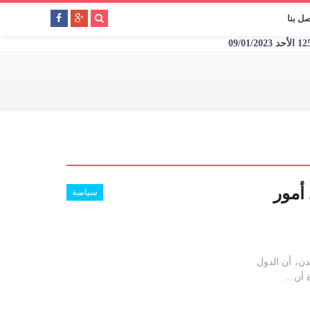
صل بنا
 أمور
سياسة
دن، أن الدول
ة أن…