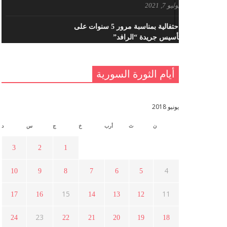
يوليو 7, 2021
احتفالية بمناسبة مرور 5 سنوات على
تأسيس جريدة “الرافد”
مايو 23, 2021
أيام الثورة السورية
القدس والربيع العربي في ندوة لحزب
اليسار
مايو 15, 2021
يونيو 2018
ن
ث
أرب
خ
ج
س
د
أسبوع ثقافي في ذكرى الاستقلال
أبريل 16, 2021
3
2
1
4
10
9
8
7
6
5
ما هي حقيقة مشاركة السويداء في
الثورة السورية ؟
15
11
17
16
14
13
12
أبريل 12, 2021
23
24
22
21
20
19
18