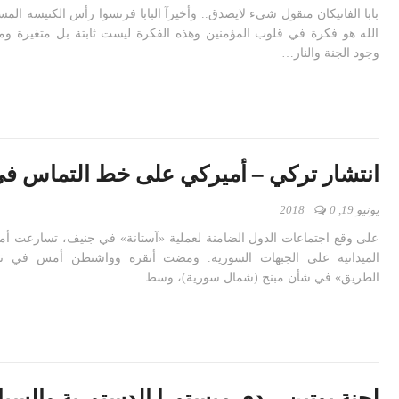
بابا الفاتيكان منقول شيء لايصدق.. وأخيرآ البابا فرنسوا رأس الكنيسة المس
الله هو فكرة في قلوب المؤمنين وهذه الفكرة ليست ثابتة بل متغيرة وم
وجود الجنة والنار…
انتشار تركي – أميركي على خط التماس في
يونيو 19, 2018
0
على وقع اجتماعات الدول الضامنة لعملية «آستانة» في جنيف، تسارعت أ
الميدانية على الجبهات السورية. ومضت أنقرة وواشنطن أمس في تن
الطريق» في شأن مبنج (شمال سورية)، وسط…
لجنة بوتين – دي ميستورا الدستورية والسب