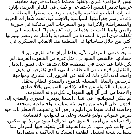
ليس إلا مؤامرة كبرى، وتنفيذا محكما لأجندات خارجية معادية،
غرضها تدمير النسيج الاجتماعي والأهلي في البلدان العربية، بإثارة
النعرات القبلية والطائفية والمذهبية، وضرب استقرار المنطقة،
لإعادة رسم جغرافيتها السياسية والاجتماعية، تحت شعارات الحرية
والديمقراطية والكرامة. ومع المنعرجات الدراماتيكية في سورية
واليمن وليبيا، اكتسبت هذه السردية ”شرعيتها” السياسية التي
تكفلت قوى الثورة المضادة في السعودية والإمارات ومصر ببلورتها
أكثر، من خلال سياساتها في المنطقة منذ الانقلاب العسكري في
مصر.
ما يحدث في السودان، الآن، يخلط أوراق هذه القوى، ويربك
حساباتها. فالشعب السوداني، مثل غيره من الشعوب العربية، لم
يكن غائبا عما حدث في المنطقة، فكان شاهدا على فصول الدمار
والتقتيل والإرهاب في المنطقة، الشيء الذي يُفترض أن يكون
واضحا لديه. لكن ذلك لم يُثنه عن الخروج إلى الشارع، ومواجهة
الرصاص والقنابل المسيلة للدموع، والتصدي لنظامٍ يتحمّل
المسؤولية الكاملة عن حالة الإفلاس السياسي والاقتصادي
والاجتماعي التي آل إليها السودان، بكل ثرواته المعلومة.
لم يفكر السودانيون في انتقال السيناريوهين، السوري واليمني، إلى
بلادهم، على الرغم من وجود بيئة سياسية واجتماعية مشجعة
وحاضنة لذلك، سيما في إقليم دارفور الذي تسببت الاضطرابات فيه
بفرض عقوباتٍ دوليةٍ قاسية. وعلى ما للجوانب الاقتصادية
والاجتماعية من أهمية قصوى في الحراك السوداني، إلا أنها تعكس،
في جانب كبير منها، الأزمة العميقة التي يتخبّط فيها السودان منذ
سنوات، نتيجة استبداد الطغمة العسكرية الحاكمة واستفرادها