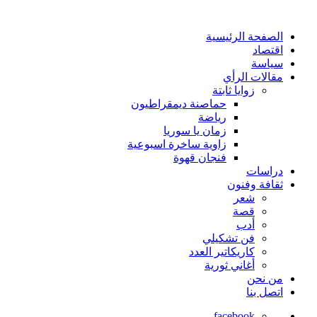
الصفحة الرئيسية
اقتصاد
سياسة
مقالات الرأي
زوايا ثابتة
حماصنة ديمقراطيون
رياضة
زمان يا سوريا
زاوية ساخرة اسبوعية
فنجان قهوة
دراسات
ثقافة وفنون
شعر
قصة
أدب
فن تشكيلي
كاريكاتير العدد
أغاني ثورية
من نحن
اتصل بنا
facebook