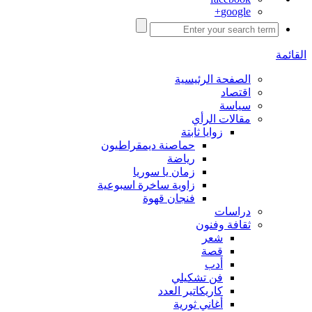
google+
القائمة
الصفحة الرئيسية
اقتصاد
سياسة
مقالات الرأي
زوايا ثابتة
حماصنة ديمقراطيون
رياضة
زمان يا سوريا
زاوية ساخرة اسبوعية
فنجان قهوة
دراسات
ثقافة وفنون
شعر
قصة
أدب
فن تشكيلي
كاريكاتير العدد
أغاني ثورية