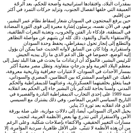
بمقدرات البلاد، وافتقادها استراتيجية واضحة للحكم، بعد الرجّة
العميقة التي خلفها انفصال الجنوب، وتزايد حركات التمرد في أكثر
من إقليم.
حين يرفع المحتجون في السودان شعار إسقاط نظام عمر البشير،
فهم، في الآن نفسه، يرسلون إشارة معبرة إلى قوى الثورة المضادة
في المنطقة، فإذكاء نار الفتن والحروب، وتغذية النعرات الطائفية،
والاستقواء بالمال والنفوذ، ذلك كله لن يثنيهم عن مواصلة التظاهر
والتطلع إلى إنجاز تحول ديمقراطي، يحفظ وحدة السودان
واستقراره. وإذا كان من السابق لأوانه الحديث عما يمكن أن يؤول
إليه الوضع، خصوصا في ظل الدعم الذي ما زال يبديه الجيش
للرئيس البشير، فالمؤكّد أن ارتدادات ما يحدث في هذا البلد تصل إلى
معظم البلاد العربية ولو بدرجاتٍ متفاوتة. وتظل مصر معنيةً أكثر
بمسار الأحداث في السودان، لاعتبارات جغرافية وتاريخية معروفة،
ناهيك عن القواسم المشتركة بين النظامين، المصري والسوداني،
فيما يتعلق بخلفيتهما العسكرتارية، وعدائهما للديمقراطية والحكم
المدني. ولسنا بحاجة للتذكير بأن البشير جاء إلى الحكم بعد انقلابه
سنة 1989 على إحدى التجارب الديمقراطية النادرة والقصيرة في
التاريخ السياسي العربي المعاصر، وفي ذلك يشترك مع السيسي
الذي قاد انقلابه بعد ثورة 25 يناير.
يحيل الحراك السوداني، أيضا، إلى دلالات موازية، على صلة بورقة
الأمن والاستقرار التي تتذرع بها بعض الأنظمة العربية، لتجنب
مسارات التغيير الحقيقي، والاكتفاء بإصلاحات شكلية. وعلى الرغم
من أن هذه الأنظمة لا تتبنّى، على الأقل ظاهريا، سردية المؤامرة، إلا