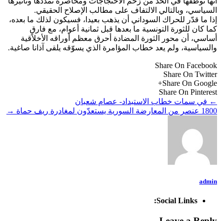
أنها توظّفها في الحد من زخم الاحتجاجات ومحاصرة تمدّدها وتأثيرها
السياسي، وبالتالي الالتفاف على مطالب الإصلاح الحقيقي.
إذا ما قدّر للحراك السوداني أن يذهب بعيدا، فسيكون لذلك ما بعده،
كما كان للثورة التونسية ما بعدها قبل ثمانية أعوام، مع فارقٍ
أساسي، أن محور الثورة المضادة أحرق معظم أوراقه الأخلاقية
والسياسية، ولم يعد خطاب المؤامرة الذي يسوّقه يلقى آذانا صاغية.
Share On Facebook
Share On Twitter
Share On Google+
Share On Pinterest
←
في سمات خطاب الاستبداد- عصام شعبان
1800 عنصر من المعارضة السورية يستعدّون لمغادرة ريف حماة
→
admin
Social Links:
Leave a Reply