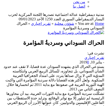
من نحن
اتصل بنا
مدنية ديمقراطية عدالة اجتماعية تصدرها اللجنة المركزية لحزب
اليسار الديمقراطي السوري العدد 1250 الأحد 09/01/2023
Home
You are at:
»
شؤؤن محلية
»
تقرير اخباري
»
الحراك
السوداني وسرديةُ المؤامرة
الحراك السوداني وسرديةُ المؤامرة
نشرت في:
تقرير اخباري
-
يناير 10, 2019
0
يستدعي الحراك الذي يشهده السودان عدة قضايا، لا تقف عند حدود
الشأن السوداني، بل تتجاوزه، لتُسائل الربيع العربي وانتكاسته
المدوّية التي لا يزال صداها يتردد على امتداد الجغرافيا العربية
المنكوبة. ولعل أكثر هذه القضايا دلالة سردية المؤامرة التي واكبت
الهبة الثورية العربية في صعودها مع بداية 2011 ثم انحسارها خلال
النصف الثاني من 2013.
تشكّلت سردية المؤامرة مع بداية الثورات العربية، بيد أن محاورها
الرئيسية لم تتبلور إلا مع تواتر الوقائع، وتزايد حدة الاستقطاب بين
الفاعلين الإقليميين والدوليين. كان عنوانها الأبرز أن الربيع العربي