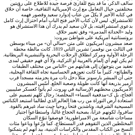
سالف الذكر، ما قد يتيح للقارئ فرصة جيدة للاطلاع على رؤيتين
مختلفتين حيال التعامل مع إرث الإمبريالية الثقافية، خاصة أن حلاق
في كتابه الأخير لا يكلّ من عتاب إدوارد سعيد وقصور فهمه
للاستشراق، ليس لأن كتاب الأخير فتح الباب أمام اختزال إرث كامل
بدعوى استشراقيته، بل لأن سعيد لم يدرك أن هذا الاستشراق هو
وليد «الحداثة المدمرة» وفق تعبير حلاق.
بروتستانتية أمريكية على شواطئ بيروت:
صعد مبشرون أمريكيون على متن «سالي أن» من ميناء بوسطن
في الثالث من نوفمبر/ تشرين الثاني 1819. كانت مالطة محطة
الرحلة الأولية ومركز انطلاق الرحلات البحرية والتبشيرية البريطانية.
لم يكن لهم أي إلمام بالعربية أو التركية، ولا أي فهم حقيقي لمدى
تعقيد من يتوجهان إلى هدايتهم من «الناس من مختلف الطبقات
والطبائع». كثيراً ما كانت تعوزهم الحساسية تجاه الثقافة المحلية،
حتى أن المبشر بارسونز مثلاً دخل ذات مرة بجزمته مسجداً قرب
أزمير بذريعة أنها كانت طويلة وصعبة الخلع. أسّس المبشرون
الأمريكيون محطتهم الإرسالية في بيروت. لم يأتوا كعسكر صليبيين
أفجاج، بل كـ»مدفعية السماء» المخلّصة؛ رجال كلهم تصميم على
استعادة أرض التوراة من رب هذا العالم الذي لطالما استبعد الكنائس
المسيحية الشرقية، وناشدين فتحاً روحياً حيث ساد غيرهم بالقوة.
سافروا، لكونهم عزاباً، بصحبة الحجاج غالباً، واستطاعوا اجتياز
مساحات شاسعة من الامبراطورية؛ فوصفوا تنوّع السكان
المختلطين الذين التقوهم قدر المستطاع، كما وزّعوا وباعوا مئات
النسخ من الكتاب المقدس والكراسات الدينية، بيد أنهم لم يتمكنوا
طوال ثلاث سنوات من استنباط متحول عربي واحد. لم يكن هذا