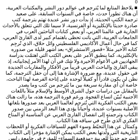
0
■ يلاحظ المتابع لما يُترجم في عوالم دور النشر والمكتبات العربية،
أن هناك تطوراً حدث، خاصة في السنوات السابقة، على صعيد
ترجمة الكتب الحديثة، إذ بدأت دور نشر عديدة تهتم بترجمة كتب
صادرة حديثاً بالإنكليزية أو الفرنسية، لا سيما تلك التي تتعلق بالأحداث
الجارية في عالمنا العربي، أو بعض كتابات الباحثين العرب في
الجامعات الغربية، التي باتت تحظى باهتمام كبير لدى القارئ العربي،
كما في حال أعمال الأكاديمي الفلسطيني وائل حلاق، الذي تُرجِم
كتابه الأخير مثلاً «قصور الاستشراق» بعد أشهر قليلة من صدوره
بالإنكليزية، كما ينطبق الأمر على بعض الكتب التي اهتمّت بدراسة
الجهاديين في الأعوام الأخيرة. ولا شك في أن لهذا الأمر إيجابياته، إذ
يبقى القارئ والباحث العربي قريباً من الأفكار والمقاربات الجديدة
في حقول عديدة، مع ضرورة الإشارة هنا إلى أن حقل الترجمة، كما
نظن لن يكون قادراً أو كفيلاً لوحده على إتاحة الفرصة لهذا الباحث،
خاصة أن أي مقارنة سريعة بين ما يُترجم من كتب وما يصدر
بالمقابل من دراسات حول الشرق الأوسط والإسلام مثلاً باللغات
الأجنبية تُبيّن اتساع الفجوة. ورغم فورة الترجمة هذه، ما زالت هناك
بعض الكتب الفكرية التي تُترجم لعالمنا العربي بعد صدورها بلغاتها
الأصلية بسنوات عديدة، وأحياناً يؤدي هذا البعد الزمني بين صدور
الكتاب وترجمته إلى انفصال القارئ العربي عن المناسبة أو المناخ
الفكري الذي طُرِح في سياقه هذا الكتاب.
وكمثال عن هذا التخبّط وسوء الفهم للسياقات الفكرية أو اللحظات
التاريخية التي ولّدتها بعض الكتب يمكن الإشارة مؤخراً إلى الكتاب
المترجم حديثاً للعربية «مدفعية السماء» للمؤرخ في جامعة رايس