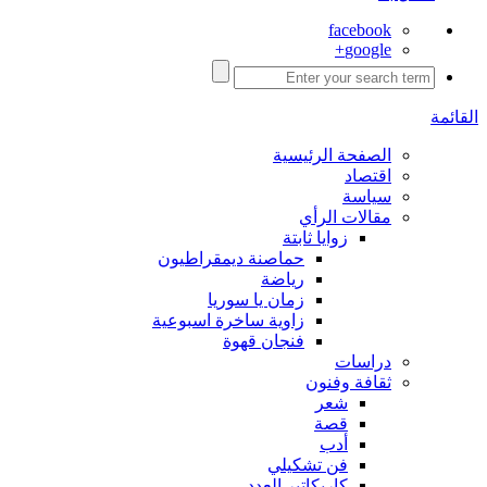
facebook
google+
القائمة
الصفحة الرئيسية
اقتصاد
سياسة
مقالات الرأي
زوايا ثابتة
حماصنة ديمقراطيون
رياضة
زمان يا سوريا
زاوية ساخرة اسبوعية
فنجان قهوة
دراسات
ثقافة وفنون
شعر
قصة
أدب
فن تشكيلي
كاريكاتير العدد