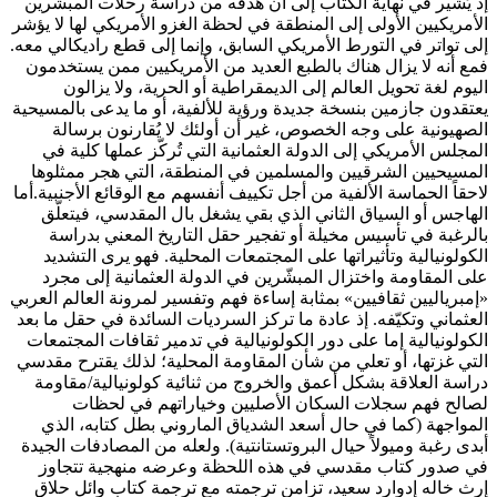
إذ يُشير في نهاية الكتاب إلى أن هدفه من دراسة رحلات المبشرين
الأمريكيين الأولى إلى المنطقة في لحظة الغزو الأمريكي لها لا يؤشر
إلى تواتر في التورط الأمريكي السابق، وإنما إلى قطع راديكالي معه.
فمع أنه لا يزال هناك بالطبع العديد من الأمريكيين ممن يستخدمون
اليوم لغة تحويل العالم إلى الديمقراطية أو الحرية، ولا يزالون
يعتقدون جازمين بنسخة جديدة ورؤية للألفية، أو ما يدعى بالمسيحية
الصهيونية على وجه الخصوص، غير أن أولئك لا يُقارنون برسالة
المجلس الأمريكي إلى الدولة العثمانية التي تُركّز عملها كلية في
المسيحيين الشرقيين والمسلمين في المنطقة، التي هجر ممثلوها
لاحقاً الحماسة الألفية من أجل تكييف أنفسهم مع الوقائع الأجنبية. أما
الهاجس أو السياق الثاني الذي بقي يشغل بال المقدسي، فيتعلّق
بالرغبة في تأسيس مخيلة أو تفجير حقل التاريخ المعني بدراسة
الكولونيالية وتأثيراتها على المجتمعات المحلية. فهو يرى التشديد
على المقاومة واختزال المبشّرين في الدولة العثمانية إلى مجرد
«إمبرياليين ثقافيين» بمثابة إساءة فهم وتفسير لمرونة العالم العربي
العثماني وتكيّفه. إذ عادة ما تركز السرديات السائدة في حقل ما بعد
الكولونيالية إما على دور الكولونيالية في تدمير ثقافات المجتمعات
التي غزتها، أو تعلي من شأن المقاومة المحلية؛ لذلك يقترح مقدسي
دراسة العلاقة بشكل أعمق والخروج من ثنائية كولونيالية/مقاومة
لصالح فهم سجلات السكان الأصليين وخياراتهم في لحظات
المواجهة (كما في حال أسعد الشدياق الماروني بطل كتابه، الذي
أبدى رغبة وميولاً حيال البروتستانتية). ولعله من المصادفات الجيدة
في صدور كتاب مقدسي في هذه اللحظة وعرضه منهجية تتجاوز
إرث خاله إدوارد سعيد، تزامن ترجمته مع ترجمة كتاب وائل حلاق