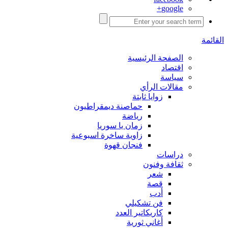
google+
القائمة
الصفحة الرئيسية
اقتصاد
سياسة
مقالات الرأي
زوايا ثابتة
حماصنة ديمقراطيون
رياضة
زمان يا سوريا
زاوية ساخرة اسبوعية
فنجان قهوة
دراسات
ثقافة وفنون
شعر
قصة
أدب
فن تشكيلي
كاريكاتير العدد
أغاني ثورية