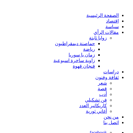
الصفحة الرئيسية
اقتصاد
سياسة
مقالات الرأي
زوايا ثابتة
حماصنة ديمقراطيون
رياضة
زمان يا سوريا
زاوية ساخرة اسبوعية
فنجان قهوة
دراسات
ثقافة وفنون
شعر
قصة
أدب
فن تشكيلي
كاريكاتير العدد
أغاني ثورية
من نحن
اتصل بنا
facebook