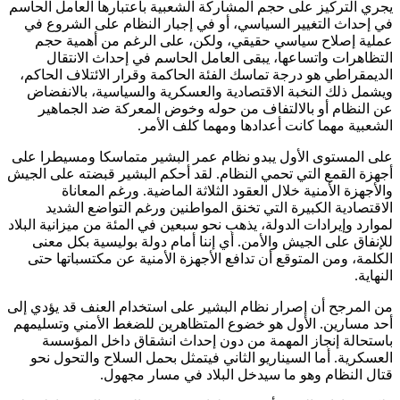
يجري التركيز على حجم المشاركة الشعبية باعتبارها العامل الحاسم
في إحداث التغيير السياسي، أو في إجبار النظام على الشروع في
عملية إصلاح سياسي حقيقي، ولكن، على الرغم من أهمية حجم
التظاهرات واتساعها، يبقى العامل الحاسم في إحداث الانتقال
الديمقراطي هو درجة تماسك الفئة الحاكمة وقرار الائتلاف الحاكم،
ويشمل ذلك النخبة الاقتصادية والعسكرية والسياسية، بالانفضاض
عن النظام أو بالالتفاف من حوله وخوض المعركة ضد الجماهير
الشعبية مهما كانت أعدادها ومهما كلف الأمر.
على المستوى الأول يبدو نظام عمر البشير متماسكا ومسيطرا على
أجهزة القمع التي تحمي النظام. لقد أحكم البشير قبضته على الجيش
والأجهزة الأمنية خلال العقود الثلاثة الماضية. ورغم المعاناة
الاقتصادية الكبيرة التي تخنق المواطنين ورغم التواضع الشديد
لموارد وإيرادات الدولة، يذهب نحو سبعين في المئة من ميزانية البلاد
للإنفاق على الجيش والأمن. أي إننا أمام دولة بوليسية بكل معنى
الكلمة، ومن المتوقع أن تدافع الأجهزة الأمنية عن مكتسباتها حتى
النهاية.
من المرجح أن إصرار نظام البشير على استخدام العنف قد يؤدي إلى
أحد مسارين. الأول هو خضوع المتظاهرين للضغط الأمني وتسليمهم
باستحالة إنجاز المهمة من دون إحداث انشقاق داخل المؤسسة
العسكرية. أما السيناريو الثاني فيتمثل بحمل السلاح والتحول نحو
قتال النظام وهو ما سيدخل البلاد في مسار مجهول.