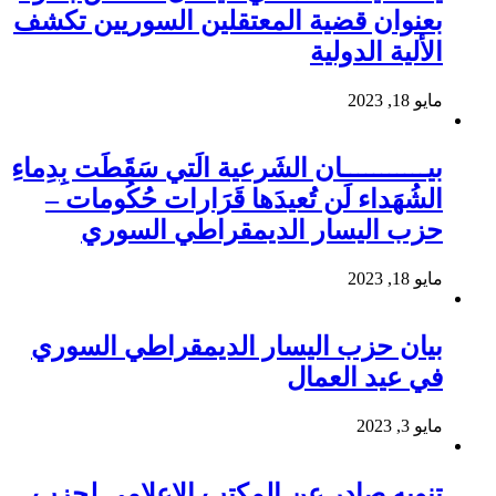
بعنوان قضية المعتقلين السوريين تكشف
الألية الدولية
مايو 18, 2023
بيـــــــــــان الشَرعية الَتي سَقَطَت بِدِماءِ
الشُهَداء لَن تُعيدَها قَرَارات حُكُومات –
حزب اليسار الديمقراطي السوري
مايو 18, 2023
بيان حزب اليسار الديمقراطي السوري
في عيد العمال
مايو 3, 2023
تنويه صادر عن المكتب الإعلامي لحزب