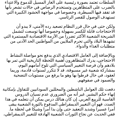
السلطات تعتمد بصورة رئيسية على الغاز المسيل للدموع والاعتداء
بالضرب على المتظاهرين وتستخدم الرصاص في حالات تشعر بأنها
قد تفقد فيها السيطرة، وخصوصا في مواجهة الحشود الكبيرة التي
تستهدف الوصول للقصر الرئاسي.
ولكن حتى في حال قرر النظام تصعيد رده الأمني، لا يبدو أن
الاحتجاجات قابلة للكسر بسهولة وخصوصا أنها توسعت لتشمل
الشريحة الشعبية الأكثر تضررا من الأزمة الاقتصادية المستمرة التي
تشهدها البلاد والتي تحرم الملايين من المواطنين الحد الأدنى من
متطلبات الغذاء والدواء.
وبالإضافة إلى العامل الاقتصادي الذي يدفع نحو مواصلة النشاط
الاحتجاجي، يدرك المتظاهرون أهمية اللحظة التاريخية التي تمر بها
بلادهم وأن فرصة التغيير السياسي التي تلوح أمامهم اليوم،
بمشاركة شعبية غير مسبوقة، قد لا تتكرر لسنوات قادمة، وربما
لعقود، في حال فرطوا بها وهو ما يرفع من مستويات التضحية
والصمود في صفوفهم.
دفعت تلك العوامل الناشطين والمحللين السودانيين للتفاؤل بإمكانية
إنهاء حكم البشير. غير أنه من الضروري عدم نسيان الدروس
القاسية للربيع العربي. إن كان هنالك درس يمكن أن نتعلمه في هذا
الصدد، فهو أن التغيير الديمقراطي المدفوع بالثورة الشعبية يبقى
أمرا عسيرا وشديد التعقيد حتى وإن بدا أمرا وشيكا في لحظة ما.
ففي الحديث عن نجاح الثورات الشعبية الهادفة للتغيير الديمقراطي،