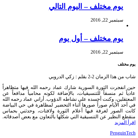
يوم مختلف – اليوم التالي
سبتمبر 22, 2016
يوم مختلف – أول يوم
سبتمبر 22, 2016
يوم مختلف
شاب من هذا الزمان 2-2 بقلم : زكي الدروبي
حين انفجرت الثورة السورية شارك عماد رحمه الله فيها متظاهراً
عادياً ثم منسقاً للتنسيقيات، بالإضافة لكونه محامياً مدافعاً عن
المعتقلين، وكنت أحسده على نشاطه الدؤوب. أراني عماد رحمه الله
في أحد الأيام صوراً صورها أثناء التحضير لمظاهرة في حي البياضة
كانت الصور لغرفة فيها أعلام الثورة ولافتات، وحدثني بحماس
منقطع النظير عن التنسيقية التي شكلها بالتعاون مع بعض أصدقائه.
اقرأ المزيد
Powered By:
PenguinTech