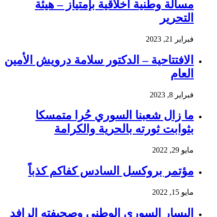
مسألة وطنية اخلاقية بإمتياز – هيئة
التحرير
فبراير 21, 2023
الافتتاحية – الدكتور سلامة درويش الأمين
العام
فبراير 8, 2023
ما زال شعبنا السوري حُرا متمسكا
بثوابت ثورته بالحرية والكرامة
مايو 29, 2022
مؤتمر بروكسل السادس كفاكم كذباً
مايو 15, 2022
اليسار السوري الوطني وصحيفته الرافد