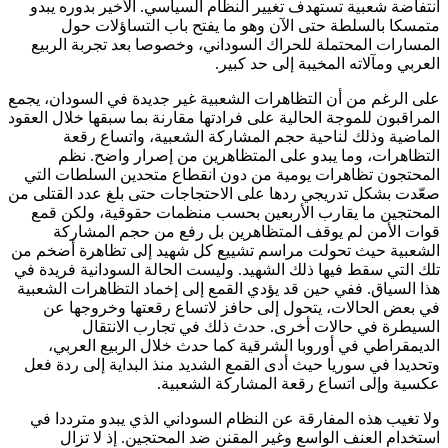
انتفاضة شعبية تستهدف تغيير النظام السياسي. الأخير بدوره يبدو
متمسكا بالسلطة حتى الآن وهو ما يفتح باب التساؤلات حول
المسارات المحتملة للحراك السوداني، وخصوصا بعد تجربة الربيع
العربي ومآلاته المخيبة إلى حد كبير.
على الرغم من أن التظاهرات الشعبية غير جديدة في السودان، يجمع
المراقبون للموجة الحالية على فرادتها مقارنة بما سبقها خلال العقود
الماضية وذلك لناحية حجم المشاركة الشعبية، واتساع رقعة
التظاهرات، وما يبدو على المتظاهرين من إصرار واضح. نظم
المحتجون تظاهرات يومية من دون انقطاع متحدين السلطات التي
صعّدت بشكل تدريجي ردها على الاحتجاجات حتى بلغ عدد القتلى من
المحتجين ما يقارب الأربعين بحسب منظمات حقوقية، ولكن قمع
قوات الأمن لم يوقف المتظاهرين بل رفع من حجم المشاركة
الشعبية حيث تحولت مراسم تشييع كل شهيد إلى تظاهرة أضخم من
تلك التي سقط فيها ذلك الشهيد. وليست الحالة السودانية فريدة في
هذا السياق. ففي حين قد يؤدي القمع إلى إخماد التظاهرات الشعبية
في بعض الحالات، يتحول إلى حافز لاتساع رقعتها وخروجها عن
السيطرة في حالات أخرى. حدث ذلك في تجارب الانتقال
الديمقراطي في أوروبا الشرقية كما حدث خلال الربيع العربي،
وتحديدا في سوريا حيث أدى القمع الشديد منذ البداية إلى ردة فعل
عكسية وإلى اتساع رقعة المشاركة الشعبية.
ولا تغيب هذه المفارقة عن النظام السوداني الذي يبدو مترددا في
استخدام العنف الواسع وغير المقنن ضد المحتجين. إذ لا تزال