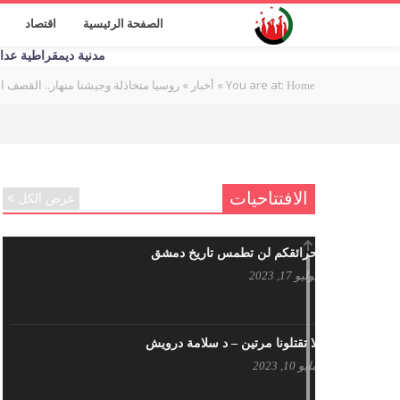
الصفحة الرئيسية
اقتصاد
مدنية ديمقراطية عدالة اج
You are at:
»
»
روسيا متخاذلة وجيشنا منهار.. القصف ال
Home
أخبار
الافتتاحيات
عرض الكل
حرائقكم لن تطمس تاريخ دمشق
يوليو 17, 2023
لا تقتلونا مرتين – د سلامة درويش
مايو 10, 2023