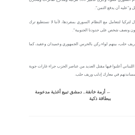
ل و”عليه أن يدفع الثمن”.
كيا لتتعامل مع النظام السوري بمفردها، لأننا لا نستطيع ترك
ليون ونصف شخص على حدودنا الجنوبية”.
ريف حلب، بينهم لواء ركن بالحرس الجمهوري وعميدان وعقيد، كما
لبناني أعلنوا فيها مقتل العديد من عناصر الحزب جراء غارات جوية
ساندتهم في معارك إدلب وريف حلب.
←
أزمة خانقة.. دمشق تبيع أغذية مدعومة
ببطاقة ذكية