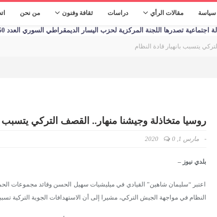
سياسة
مقالات الرأي
دراسات
ثقافة وفنون
من نحن
ات
تماعية تصدرها اللجنة المركزية لحزب اليسار الديمقراطي السوري العدد 1250 الأحد 09/01/2023
تركي يتسبب بانهيار قادة النظام
روسيا متخاذلة وجيشنا منهار.. القصف التركي يتسبب با
-
مارس 1, 2020
0
بلدي نيوز –
اعتبر “سليمان شاهين” القيادي في ميليشيات سهيل الحسن وقائد مجموعات الحم
النظام في مواجهة الجيش التركي، مشيرا إلى أن الاستهدافات الجوية التركية تسبب