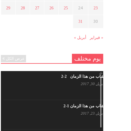
هل شاركت طرطوس والسلمية وحلب
24
29
28
27
26
25
23
في الثورة السورية ؟
مارس 29, 2021
30
31
« فبراير
أبريل »
يوم مختلف
عرض الكل
شاب من هذا الزمان 2-2
أبريل 30, 2017
شاب من هذا الزمان 1-2
أبريل 23, 2017