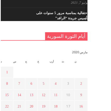
يوليو 7, 2021
احتفالية بمناسبة مرور 5 سنوات على
تأسيس جريدة “الرافد”
مايو 23, 2021
أيام الثورة السورية
القدس والربيع العربي في ندوة لحزب
اليسار
مايو 15, 2021
مارس 2020
ن
ث
أرب
خ
ج
س
د
أسبوع ثقافي في ذكرى الاستقلال
أبريل 16, 2021
1
3
8
7
6
5
4
2
ما هي حقيقة مشاركة السويداء في
الثورة السورية ؟
10
15
14
13
12
11
9
أبريل 12, 2021
17
22
21
20
19
18
16