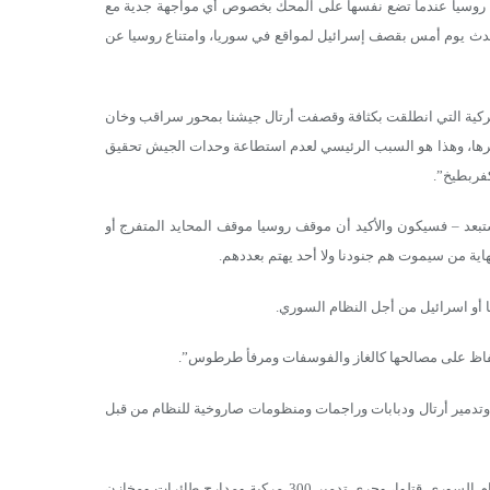
، روسيا عندما تضع نفسها على المحك بخصوص أي مواجهة جدية مع
ما حدث يوم أمس بقصف إسرائيل لمواقع في سوريا، وامتناع روسيا عن
تركية التي انطلقت بكثافة وقصفت أرتال جيشنا بمحور سراقب وخان
 ذكرها، وهذا هو السبب الرئيسي لعدم استطاعة وحدات الجيش تحقيق
فربطيخ”.
ستبعد – فسيكون والأكيد أن موقف روسيا موقف المحايد المتفرج أو
ية من سيموت هم جنودنا ولا أحد يهتم بعددهم.
 أو اسرائيل من أجل النظام السوري.
لحفاظ على مصالحها كالغاز والفوسفات ومرفأ طرطوس”.
تدمير أرتال ودبابات وراجمات ومنظومات صاروخية للنظام من قبل
وكان الرئيس التركي رجب طيب أردوغان قال إن أكثر من 2000 عنصر من النظام السوري قتلوا، وجرى تدمير 300 مركبة ومدارج طائرات ومخازن