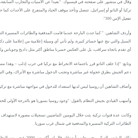
وقال في منشور على صفحته في فيسبوك: “بعيدا عن الأمنيات والتجارب السابقة
تركيا أو الناتو أو إسرائيل، تتنصل وتأخذ موقف الحياد والمتفرج على الأحداث ك
تفعيل الإس 300″.
وأردف الشاهين: ” كما حدث البارحة عندما قامت المدفعية والطائرات المسيرة ال
السبل والتي نتج عنها خسائر كبيرة، ولم تأتي أي وسيلة إعلامية من إعلامنا على
أي تقدم باتجاه سراقب، بل على العكس خسرنا مناطق أكثر مثل داديخ وجوباس وك
وتابع: “إذا حلف الناتو قرر باجتماعه الانخراط مع تركيا في حرب إدلب – وهذا م
دعم الجيش بطرق خجولة غير مباشرة وتجنب الدخول مباشرة مع الأتراك، وفي النها
وأضاف الشاهين أن روسيا ليس لديها استعداد للدخول في مواجهة مباشرة مع تركيا
وأسهب القيادي بجيش النظام بالقول: “وجود روسيا بسوريا هو بالدرجة الأولى ل
وكانت عدة قنوات تركية بثت خلال اليومين الماضيين تسجيلات مصورة لاستهداف و
الطائرات التركية المسيرة والمدفعية في شمال غرب سوريا.