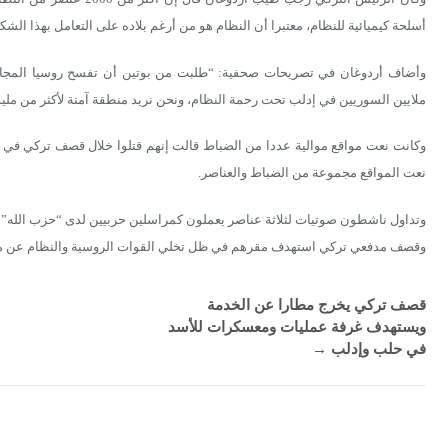
أسلحة كيميائية للنظام، معتبرا أن النظام هو من أرغم بلاده على التعامل بهذا الشك
وأضاف أردوغان في تصريحات صحفية: “طلبت من بوتين أن تفسح روسيا المجال لتر
ملايين السوريين في إدلب تحت رحمة النظام، ونحن نريد منطقة آمنة لأكثر من م
وكانت نعت مواقع موالية عددا من الضباط قالت إنهم قتلوا خلال قصف تركي في 
نعت المواقع مجموعة من الضباط والعناصر.
وتداول ناشطون صوتيات لثلاثة عناصر يعملون كمراسلين حربيين لدى “حزب الله” ال
وقصف مدفعي تركي استهدف مقرهم في ظل تخلي القوات الروسية والنظام عن م
قصف تركي يخرج مطارا عن الخدمة
ويستهدف غرفة عمليات ومعسكرات للأسد
في حلب وإدلب
→