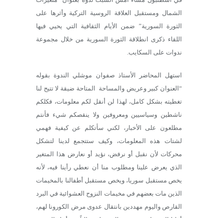
الشمال ومستقبل العلاقة الروسية التركية وأثرها على
الثورة السورية” ضمن الأيام الثقافية التي يحيي فيها
اللقاء ذكرى انطلاقة الثورة السورية من خلال مجموعة
ندوات على السكايب.
استهل المحاضر الأستاذ صفوان موشلي الندوة بقوله
“العنوان كبير وعريض والمساحة المتاحة ضيقة لا تتيح لنا
تغطيته بشكل كامل، لهذا لن أنقل لكم معلومات، فكلكم
ناشطين وسياسيين ومعروفين ولا ينقصكم شيء فأنتم
مطلعون على الأخبار، لكني سأتكلم عن كيفية فهمي
لشتات هذه المعلومات، وكيف ستتجمع لدينا لتشكل
محركات لأن نقبل أو نرفض، نؤيد أو نعارض هذا المتغير
الذي يعرض علينا ومطلوب منا أن نعطي رأينا فيه، لأنه
يخص مستقبل سوريا، ويخص مستقبل أطفالنا بالمخيمات
الذين مات بعضهم في مخيمات النزوح العشوائية في البرد
القارص واليوم مهددين بانتقال عدوى مرض الكورونا لهم،