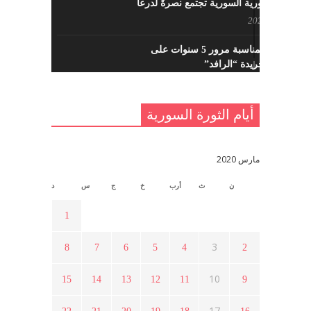
القوى الثورية السورية تجتمع نصرةً لدرعا
يوليو 7, 2021
احتفالية بمناسبة مرور 5 سنوات على
تأسيس جريدة “الرافد”
مايو 23, 2021
أيام الثورة السورية
القدس والربيع العربي في ندوة لحزب
اليسار
مايو 15, 2021
مارس 2020
ن
ث
أرب
خ
ج
س
د
أسبوع ثقافي في ذكرى الاستقلال
أبريل 16, 2021
1
3
8
7
6
5
4
2
ما هي حقيقة مشاركة السويداء في
الثورة السورية ؟
10
15
14
13
12
11
9
أبريل 12, 2021
17