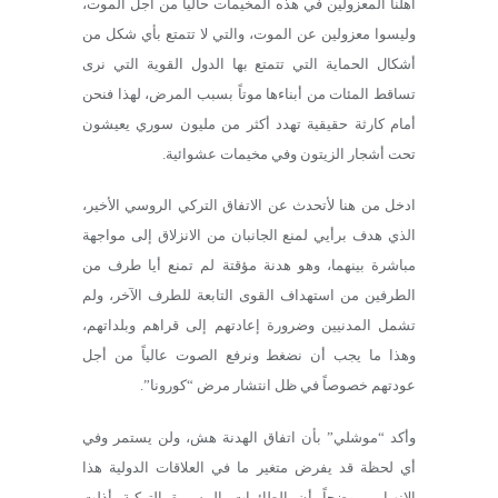
أهلنا المعزولين في هذه المخيمات حالياً من أجل الموت،
وليسوا معزولين عن الموت، والتي لا تتمتع بأي شكل من
أشكال الحماية التي تتمتع بها الدول القوية التي نرى
تساقط المئات من أبناءها موتاً بسبب المرض، لهذا فنحن
أمام كارثة حقيقية تهدد أكثر من مليون سوري يعيشون
تحت أشجار الزيتون وفي مخيمات عشوائية.
ادخل من هنا لأتحدث عن الاتفاق التركي الروسي الأخير،
الذي هدف برأيي لمنع الجانبان من الانزلاق إلى مواجهة
مباشرة بينهما، وهو هدنة مؤقتة لم تمنع أيا طرف من
الطرفين من استهداف القوى التابعة للطرف الآخر، ولم
تشمل المدنيين وضرورة إعادتهم إلى قراهم وبلداتهم،
وهذا ما يجب أن نضغط ونرفع الصوت عالياً من أجل
عودتهم خصوصاً في ظل انتشار مرض “كورونا”.
وأكد “موشلي” بأن اتفاق الهدنة هش، ولن يستمر وفي
أي لحظة قد يفرض متغير ما في العلاقات الدولية هذا
الانهيار، موضحاً أن الطائرات المسيرة التركية أذلت