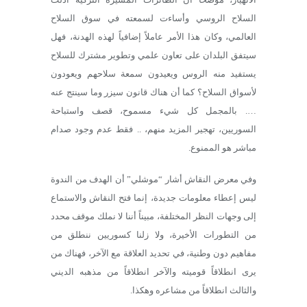
السلاح الروسي وأساءت لسمعته في سوق السلاح
العالمي، وكان هذا الأمر عاملاً إضافياً لهذه الهدنة، فهل
سيتفق البلدان على تعاون علمي وتطوير مشترك للسلاح
يستفيد منه الروس ويعيدون سمعة سلاحهم ويعودون
لأسواق السلاح؟ كما أن هناك قانون سيزر وما سينتج عنه
…. بالمجمل كل شيء مسموح، قصف واستباحة
السوريين، تهجير المزيد منهم، .. فقط عدم وجود صدام
مباشر هو الممنوع.
وفي معرض النقاش أشار “موشلي” أن الهدف من الندوة
ليس إعطاء معلومات جديدة، إنما فتح النقاش والاستماع
إلى وجهات النظر المختلفة، مبيناً أننا لا نملك موقف محدد
من التطورات الأخيرة، ولا زلنا كسوريين ننطلق من
مفاهيم دون وطنية، في تحديد العلاقة مع الآخر، فهناك من
يرى انطلاقاً قوميته والآخر انطلاقاً من مذهبه الديني
والثالث انطلاقاً من مشاعره وهكذا.