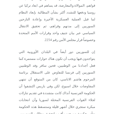
قواهم، الموالاة والمعارضة، قد يساهم في ابعاد تركيا عن
روسيا ودفعها للتشدد أكثر بشأن المطالبة بإبعاد النظام
لما قبل العملية العسكرية الأخيرة وإعادة النازحين
السوريين إلى مدنهم وقراهم، ثم تحقيق الانتقال
السياسي عبر بيان جنيف واحد وقرارات الأمم المتحدة
وخصوصاً قرار مجلس الأمن رقم 2254.
إن للسوريين دور أيضاً في البلدان الأوروبية التي
يتواجدون فيها ويجب أن تكون هناك حوارات مستمرة كما
فعل أجدادنا من الوطنيين، فحين سافر وفد الوطنيين
السوريين إلى فرنسا للتفاوض على الاستقلال برئاسة
المرحوم هاشم الاتاسي، كان من المتوقع أن تنتهي
المفاوضات خلال اسبوع، لكن وفي باريس اكتشفوا أن
الحكومة الفرنسية آنذاك كانت متشددة في تقديم تنازلات
لجلاء القوات الفرنسية المحتلة لسوريا وأن انتخابات
مبكرة ستجري خلال أشهر قليلة وستسقط هذه الحكومة
وتأتي حكومة من حزب أقرب لتحقيق مطالب السوريين،