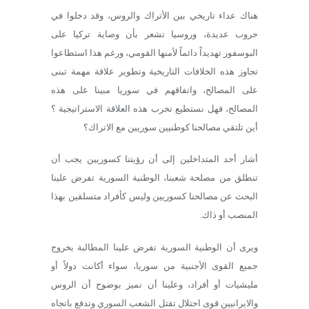
هناك عداء تاريخي بين الأتراك والروس، وقد دخلوا في
حروب عديدة، وروسيا تشعر بأن وصاية تركيا على
البوسفور تهديداً دائماً لأمنها القومي، ورغم هذا استطاعوا
تجاوز هذه الخلافات التاريخية وتطوير علاقة مهمة تبنى
على المصالح، واتفاقهم في سوريا مبينا على هذه
المصالح، فهل نستطيع تخرب هذه العلاقة الاستراتيجية ؟
أين تلتقي مصالحنا كوطنيين سوريين مع الاتراك؟
أشار أحد المتداخلين إلى أن رؤيتنا كسوريين يجب أن
تنطلق من مصلحة شعبنا، الوطنية السورية تفرض علينا
البحث عن مصالحنا كسوريين وليس كأفراد متسلقين بهذا
المنصب أو ذاك.
ويرى أن الوطنية السورية تفرض علينا المطالبة بخروج
جميع القوى الأجنبية من سوريا، سواء أكانت دولاً أو
مليشيات أو أفراد، وعلينا أن نميز بوضوح أن الروس
والايرانيين قوى احتلال تقتل الشعب السوري وتدفع باتجاه