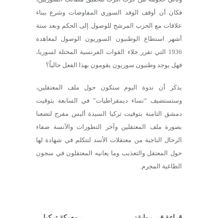
فكان أن أوقف الوفد السوري المفاوضات وشرع ببناء
علاقات مع الحزب المرشح للوصول إلى الحكم وبعد ستة
أشهر استطاع الوطنيون السوريون الوصول لمعاهدة
1936 التي تقرر جلاء القوات الفرنسية المحتلة لسوريا،
فهل يوجد وطنيون سوريون يقومون بهذا الفعل حالياً؟
يذكر أن ندوة اليوم ستكون حول ملف المعتقلين،
وستستضيف “نساء ديمقراطيات” في السابعة بتوقيت
دمشق الثامنة بتوقيت تركيا السيدة أليس مفرج لتضعنا
بصورة ملف المعتقلين وآخر التطورات والآنسة صفاء
الرحال الناجية من معتقلات الأسد لتتكلم في شهادة لها
حول المعتقل والتعذيب وما يعانيه المعتقلون في سجون
الطاغية المجرم.
قراءة في رواية:
←
معركة تركيا