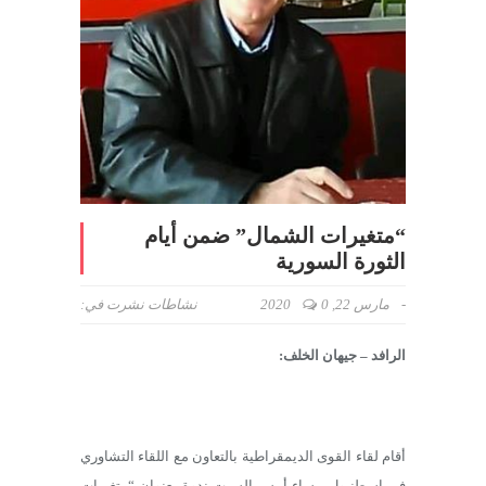
“متغيرات الشمال” ضمن أيام
الثورة السورية
-
مارس 22, 2020
0
نشاطات
نشرت في:
الرافد – جيهان الخلف:
أقام لقاء القوى الديمقراطية بالتعاون مع اللقاء التشاوري
في اسطنبول مساء أمس السبت ندوة بعنوان “متغيرات