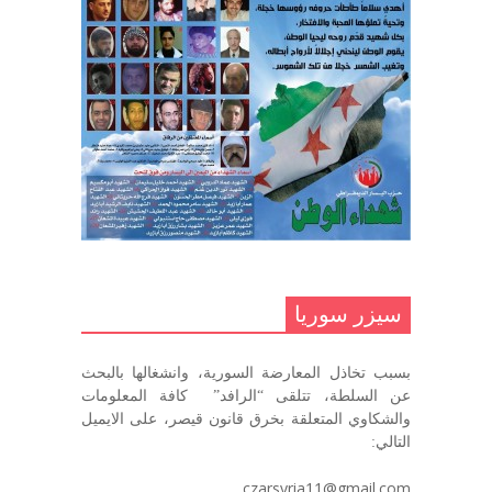
مارس 31, 2023
غاب صاحب الضحكة الطفولية
ديسمبر 10, 2020
مناضل بحجم الوطن …منصور الاتاسي .
ما زلت خالدا في قلوبنا
ديسمبر 9, 2020
.منصورالاتاسي.( البوصلة في زمن
الضياع )
سيزر سوريا
ديسمبر 7, 2020
بسبب تخاذل المعارضة السورية، وانشغالها بالبحث
في الذكرى السنوية لرحيل الرفيق منصور أتاسي أبو مطيع
عن السلطة، تتلقى “الرافد” كافة المعلومات
رحمه الله. – عبد الله حاج محمد
والشكاوي المتعلقة بخرق قانون قيصر، على الايميل
ديسمبر 6, 2020
التالي:
لروحك المحبة والسلام أبا مطيع لن
czarsyria11@gmail.com