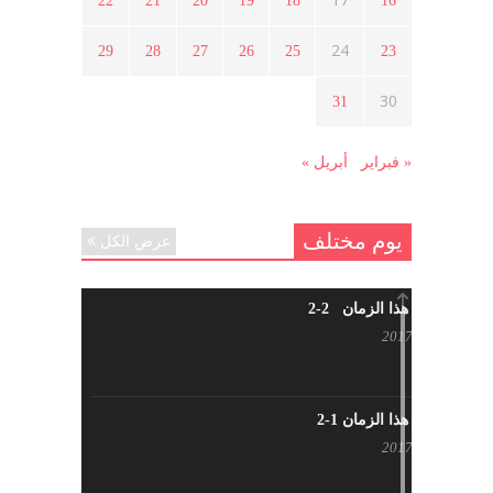
22
21
20
19
18
16
هل شاركت طرطوس والسلمية وحلب
24
29
28
27
26
25
23
في الثورة السورية ؟
مارس 29, 2021
30
31
« فبراير
أبريل »
يوم مختلف
عرض الكل
شاب من هذا الزمان 2-2
أبريل 30, 2017
شاب من هذا الزمان 1-2
أبريل 23, 2017