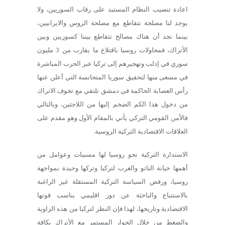
اعادة تنصيب النظام المستبد على رقاب السوريين، ولا
يوجد لنا مصلحة تتقاطع مع مصلحة الروس والايرانيين،
بينما نجد أن هناك مصالح تتقاطع بيننا كسوريين وبين
الأتراك، فمحاولات روسيا باقتلاع ما يقارب من 3 مليون
سوري في إدلب وتهجيرهم إلى تركيا عبر الحرب المباشرة
في مسعى منها لتحقيق سوريا المتجانسة التي أعلن عنها
رأس العصابة الحاكمة في دمشق تلتقي مع تخوف الاتراك
من دخول هذا الكم الضخم إليها من اللاجئين، وبالتالي
فالأمن القومي التركي يأتي بالمقام الأول وهو مقدم على
العلاقات الاقتصادية التركية الروسية.
الاستدارة التركية نحو روسيا لها مسببات وعوامل من
أهمها خيانة الناتو والغرب لتركيا وتركها وحيدة بمواجهة
روسيا، ورفض السياسة التركية المستقلة غير الراغبة
بالاستتباع والباحثة عن دور اقليمي يناسب قوتها
الاقتصادية وتاريخها، لهذا فإن النظر لتركيا من هذه الزاوية
والضغط من خلال الحوار المستمر مع الأتراك بكافة