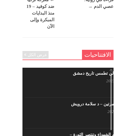
عصي الدم
→
ضد كوفيد – 19
منذ البدايات
المبكرة وإلى
الآن
الافتتاحيات
عرض الكل
حرائقكم لن تطمس تاريخ دمشق
يوليو 17, 2023
لا تقتلونا مرتين – د سلامة درويش
مايو 10, 2023
سيزهر دم الشهداء وتنتصر الثورة –