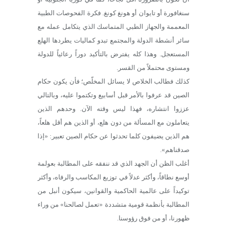
سنغافورة أو تايوان أو هونغ كونغ. فكرة الفحوصات الطبية
المعممة والجهاز الطبي المتماسك الذي يتكامل عمله مع
سائر أنشطة الدولة والمجتمع تبدو كماليات يطردها الهلع
المستعجل. وهذا كله يفترض بالتأكيد دوراً رعائياً للدولة
ومستوى محتملاً من القسر.
كذلك فطالب الخلاص لا يسائل المخلّص؛ فأن يكون حكام
الصين قد عرفوا بالأمر قبل أسابيع وتكتموا عليه، وبالتالي
عززوا انتشاره، فهذا ليس وقته الآن. وحدهم الذين
يتعاملون مع المسألة من دون هلع، أو الذين هم أقل هلعاً،
هم الذين يضيفون كلما تحدثوا عن حكام الصين تعبير: «إذا
صدقناهم».
أغلب الظن أن الجهد الذي قد ننفقه على المطالبة بعولمة
أوسع نطاقاً، وأكثر عدلاً في توزيع المكاسب والرفاه، وأكثر
توكيداً على عالمية الحاكمية والقوانين، سيكون أنبل من
المطالبة بأنظمة قومية متشددة «تعمل لصالحنا» من وراء
ظهورنا، أو من فوق رؤوسنا.