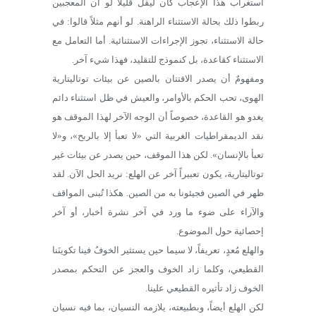
استغراب هذا الإعجاب كان ليقل قليلاً لو أن المعجبين
ربطوا ذلك بحالة الاستثناء الراهنة. لو أنهم مثلاً قالوا: في
حالة الاستثناء، تجوز الإجراءات الاستثنائية. أما التعامل مع
الاستثناء كقاعدة، بل كنموذج للتقليد، فهذا شيء آخر.
ومفهومٌ أن يصدر الافتتان بالصين عن بيئات توتاليتارية
الهوى، تحب الحكم بالأوامر، والعيش في ظل استثناء دائم
يغدو هو القاعدة، خصوصاً أن الوجه الآخر لهذا الموقف هو
نقد الديمقراطيات الغربية التي «لا تعبأ إلا بالربح»، و«لا
تعبأ بالإنسان». لكن هذا الموقف، حين يصدر عن بيئات غير
توتاليتارية، يكون تعبيراً آخر عن الهلع: نريد الحل الآن. لقد
ظهر في الصين فجيئونا به من الصين. هكذا تُبنى المواقف
والآراء على ضوء ما ورد في آخر نشرة أخبار، أو آخر
إحصائية حول الموضوع.
والهلع مُعدٍ، تعريفاً، لا سيما حين يستثير الخوفُ فينا تكوينَنا
القطيعي، وكلما زاد الخوف والعجز عن التحكم بمصدر
الخوف زاد تأثيره القطيعي علينا.
لكن الهلع أيضاً، وبطبيعته، يلازمه النسيان، بما فيه نسيان