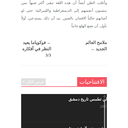
وأغلب الظن أيضاً أن هذه اللغة تبقى أكثر شبهاً بمن
ينسبون أنفسهم إلى الديمقراطية والليبرالية، حتى لو
أصابهم حالياً الافتتان بالصين. بيد أن ذلك يستدعي، أولاً
بأول، أن نضع الهلع جانباً.
ملامح العالم
←
فوكوياما يعيد
الجديد
→
النظر في أفكاره
3/3
الافتتاحيات
عرض الكل
حرائقكم لن تطمس تاريخ دمشق
يوليو 17, 2023