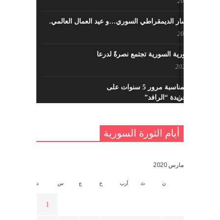
مايو 8, 2022
حزب اليسار الديمقراطي السوري…و عيد العمال العالمي.
مايو 8, 2022
القوى الثورية السورية تجتمع نصرةً لدرعا
يوليو 7, 2021
احتفالية بمناسبة مرور 5 سنوات على
تأسيس جريدة “الرافد”
مايو 23, 2021
أيام الثورة السورية
القدس والربيع العربي في ندوة لحزب
اليسار
مايو 15, 2021
مارس 2020
ن
ث
أرب
خ
ج
س
د
أسبوع ثقافي في ذكرى الاستقلال
أبريل 16, 2021
1