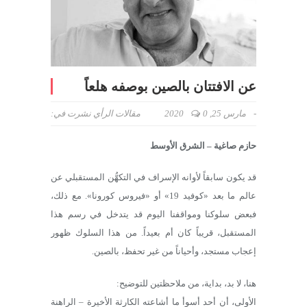
عن الافتتان بالصين بوصفه هلعاً
-
مارس 25, 2020
0
مقالات الرأي
نشرت في:
حازم صاغية – الشرق الأوسط
قد يكون سابقاً لأوانه الإسراف في التكهُّن المستقبلي عن
عالم ما بعد «كوفيد 19» أو «فيروس كورونا». مع ذلك،
فبعض سلوكنا ومواقفنا اليوم قد يتدخل في رسم هذا
المستقبل، قريباً كان أم بعيداً. من هذا السلوك ظهور
إعجاب مستجد، وأحياناً من غير تحفظ، بالصين.
هنا، لا بد، بداية، من ملاحظتين للتوضيح:
الأولى، أن أحد أسوأ ما أشاعته الكارثة الأخيرة – الراهنة