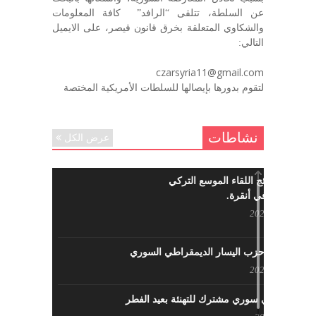
في الذكرى السنوية لرحيل الرفيق منصور أتاسي أبو مطيع
عن السلطة، تتلقى “الرافد” كافة المعلومات
رحمه الله. – عبد الله حاج محمد
والشكاوي المتعلقة بخرق قانون قيصر، على الايميل
ديسمبر 6, 2020
التالي:
لروحك المحبة والسلام أبا مطيع لن
czarsyria11@gmail.com
ننساك – خالد الحموري
لتقوم بدورها بإيصالها للسلطات الأمريكية المختصة
ديسمبر 6, 2020
نشاطات
عرض الكل
ما هي نتائج اللقاء الموسع التركي
السوري في أنقرة.
مايو 29, 2022
نشاطات حزب اليسار الديمقراطي السوري
مايو 23, 2022
لقاء تركي سوري مشترك للتهنئة بعيد الفطر