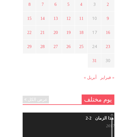
3
8
7
6
5
4
2
ما هي حقيقة مشاركة السويداء في
الثورة السورية ؟
10
15
14
13
12
11
9
أبريل 12, 2021
17
22
21
20
19
18
16
هل شاركت طرطوس والسلمية وحلب
24
29
28
27
26
25
23
في الثورة السورية ؟
مارس 29, 2021
30
31
« فبراير
أبريل »
يوم مختلف
عرض الكل
شاب من هذا الزمان 2-2
أبريل 30, 2017