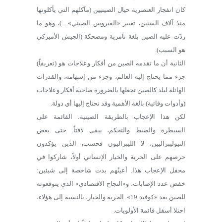
كان انفجار العنصرية حيال الصينيين (مآكلهم التي يأكلونها
منذ آلاف السنين، تعبير «الفيروس الصيني»…)، وهو ما
ردّت عليه الصين بلغة تآمرية ومضحكة (الجيش الأميركي
هو السبب).
الثانية أن ما تقدمه الصين من أفكار وعلاجات هو (تعريفاً)
جزء مما يحتاج إليه العالم، وجزء من إسهامه، والقدرات
الهائلة لبلد كالصين تجعلها بالضرورة صاحبة أفكار وعلاجات
(وأدوات وقائية) بالغة الأهمية وقد تحتاج إليها أي دولة.
لكن هذا الإعجاب بالطريقة الصينية، القائمة على
السيطرة والضبط والتحكم، يبقى لافتاً. حتى بعض
النيوليبراليين، لا الليبراليون فحسب، الذين يؤكدون
حرصهم على الحرية والخيار الإنساني أولاً، شاركوا في
محفل الإعجاب هذا. أعينُهم بدت شاخصة إلى شيئين:
خفض عدد الإصابات، و«النجاح الاقتصادي» الذي يتوقعونه
للصين بعد «كوفيد 19». الحرية والخيار، بالنسبة إلى هؤلاء،
احتلا أسفل قائمة الأولويات.