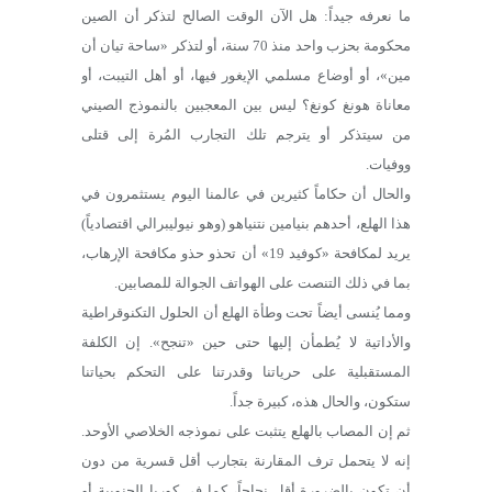
ما نعرفه جيداً: هل الآن الوقت الصالح لتذكر أن الصين
محكومة بحزب واحد منذ 70 سنة، أو لتذكر «ساحة تيان أن
مين»، أو أوضاع مسلمي الإيغور فيها، أو أهل التيبت، أو
معاناة هونغ كونغ؟ ليس بين المعجبين بالنموذج الصيني
من سيتذكر أو يترجم تلك التجارب المُرة إلى قتلى
ووفيات.
والحال أن حكاماً كثيرين في عالمنا اليوم يستثمرون في
هذا الهلع، أحدهم بنيامين نتنياهو (وهو نيوليبرالي اقتصادياً)
يريد لمكافحة «كوفيد 19» أن تحذو حذو مكافحة الإرهاب،
بما في ذلك التنصت على الهواتف الجوالة للمصابين.
ومما يُنسى أيضاً تحت وطأة الهلع أن الحلول التكنوقراطية
والأداتية لا يُطمأن إليها حتى حين «تنجح». إن الكلفة
المستقبلية على حرياتنا وقدرتنا على التحكم بحياتنا
ستكون، والحال هذه، كبيرة جداً.
ثم إن المصاب بالهلع يتثبت على نموذجه الخلاصي الأوحد.
إنه لا يتحمل ترف المقارنة بتجارب أقل قسرية من دون
أن تكون بالضرورة أقل نجاحاً، كما في كوريا الجنوبية أو