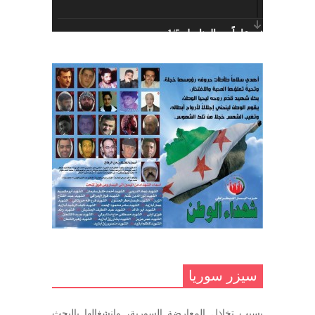
أبريل 26, 2023
خمسة عشر عاماً مع المناضل 1/5
تهنئة نوروز – حزب اليسار الديمقراطي
ديسمبر 10, 2020
السوري
مارس 31, 2023
غاب صاحب الضحكة الطفولية
ديسمبر 10, 2020
مناضل بحجم الوطن …منصور الاتاسي .
ما زلت خالدا في قلوبنا
ديسمبر 9, 2020
.منصورالاتاسي.( البوصلة في زمن
الضياع )
سيزر سوريا
ديسمبر 7, 2020
بسبب تخاذل المعارضة السورية، وانشغالها بالبحث