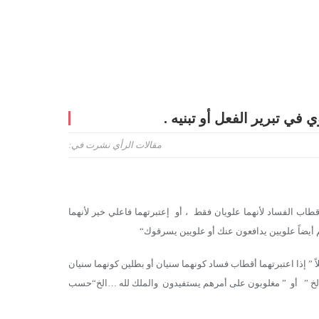
ي في تبرير الفعل أو تبنيه .
مقالات الرأي
نشرت في:
طاب الفساد لأنهما علويان فقط ، أو إعتبرتهما فاعلي خير لأنهما
 أيضاً علويين يدافعون عنك أو علويين يسرقوك“
إذا اعتبرتهما أقطاب فساد كونهما سنيان أو بطلين كونهما سنيان
الخ ” أو ” مغلوبون على أمرهم يستفيدون والملك لله …الخ“حسب