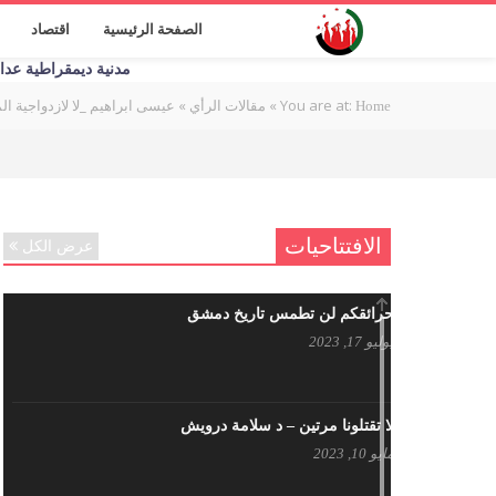
الصفحة الرئيسية
اقتصاد
مدنية ديمقراطية عدالة اج
You are at:
»
»
عيسى ابراهيم _لا لازدواجية المع
Home
مقالات الرأي
الافتتاحيات
عرض الكل
حرائقكم لن تطمس تاريخ دمشق
يوليو 17, 2023
لا تقتلونا مرتين – د سلامة درويش
مايو 10, 2023