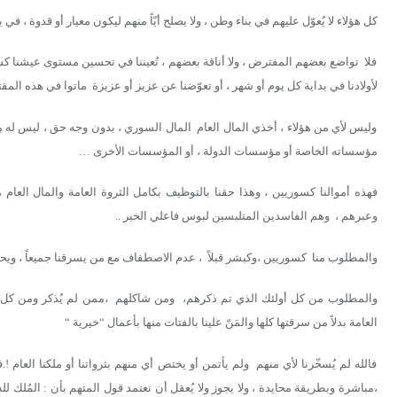
كل هؤلاء لا يُعوّل عليهم في بناء وطن ، ولا يصلح أيّاً منهم ليكون معيار أو قدوة ، في ب
فلا تواضع بعضهم المفترض ، ولا أناقة بعضهم ، تُعيننا في تحسين مستوى عيشنا ك
لأولادنا في بداية كل يوم أو شهر ، أو تعوّضنا عن عزيز أو عزيزة ماتوا في هذه المقتلة
وليس لأي من هؤلاء ، أخذي المال العام المال السوري ، بدون وجه حق ، ليس له 
مؤسساته الخاصة أو مؤسسات الدولة ، أو المؤسسات الأخرى …
فهذه أموالنا كسوريين ، وهذا حقنا بالتوظيف بكامل الثروة العامة والمال العا
وعبرهم ، وهم الفاسدين المتلبسين لبوس فاعلي الخير ..
والمطلوب منا كسوريين ،وكبشر قبلاً ، عدم الاصطفاف مع من يسرقنا جميعاً ، ويحشدن
والمطلوب من كل أولئك الذي تم ذكرهم، ومن شاكلهم ،ممن لم يُذكر ومن كل طرف
العامة بدلاً من سرقتها كلها والمَنّ علينا بالفتات منها بأعمال “خيرية “
فالله لم يُسخّرنا لأي منهم ولم يأتمن أو يختص أي منهم بثرواتنا أو ملكنا العام !.ف
،مباشرة وبطريقة محايدة ، ولا يجوز ولا يُعقل أن نعتمد قول المتهم بأن : المُلك ل