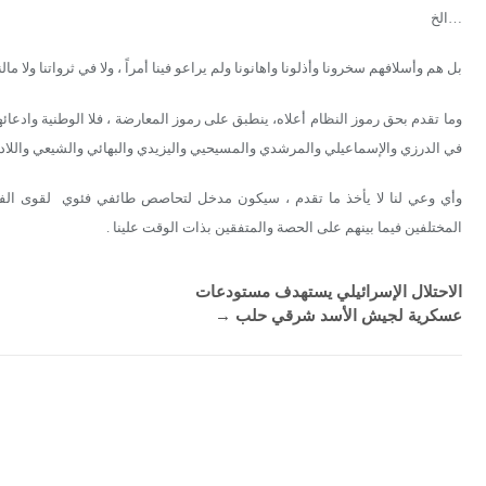
…الخ
بل هم وأسلافهم سخرونا وأذلونا واهانونا ولم يراعو فينا أمراً ، ولا في ثرواتنا ولا مالن
وما تقدم بحق رموز النظام أعلاه، ينطبق على رموز المعارضة ، فلا الوطنية وادعائها
في الدرزي والإسماعيلي والمرشدي والمسيحيي واليزيدي والبهائي والشيعي واللاد
وأي وعي لنا لا يأخذ ما تقدم ، سيكون مدخل لتحاصص طائفي فئوي لقوى الفسا
المختلفين فيما بينهم على الحصة والمتفقين بذات الوقت علينا .
الاحتلال الإسرائيلي يستهدف مستودعات
عسكرية لجيش الأسد شرقي حلب
→