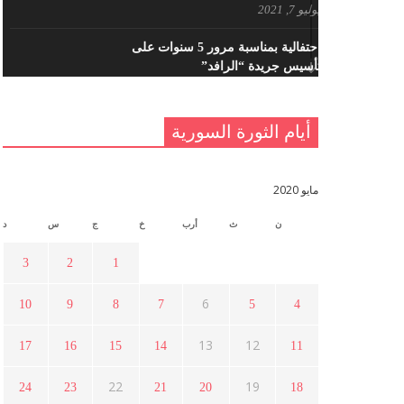
يوليو 7, 2021
احتفالية بمناسبة مرور 5 سنوات على
تأسيس جريدة “الرافد”
مايو 23, 2021
أيام الثورة السورية
القدس والربيع العربي في ندوة لحزب
اليسار
مايو 15, 2021
مايو 2020
ن
ث
أرب
خ
ج
س
د
أسبوع ثقافي في ذكرى الاستقلال
أبريل 16, 2021
3
2
1
6
10
9
8
7
5
4
ما هي حقيقة مشاركة السويداء في
الثورة السورية ؟
13
12
17
16
15
14
11
أبريل 12, 2021
22
19
24
23
21
20
18