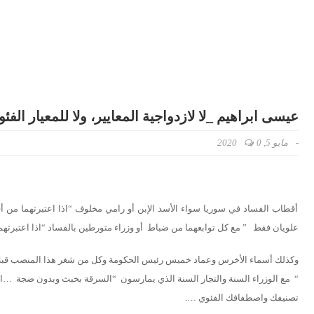
عيسى ابراهيم _لا لازدواجية المعايير، ولا للمعيار الفئو
-
مايو 5, 2020
0
أقطاب الفساد في سوريا سواء الأسد الإبن أو رامي مخلوف “اذا اعتبرتهما من أق
علويان فقط ” مع كل توابعهما من ضباط أو وزراء متورطين بالفساد “اذا اعتبرتهم
وكذلك أسماء الأخرس وعماد خميس رئيس الحكومة وكل من شغر هذا المنصب قبلاً ” 
“ مع الوزراء السنة والتجار السنة الذي يمارسون “السرقة بخبث وبدون ضجة …
تصنيفك واصطفافك الفئوي ….