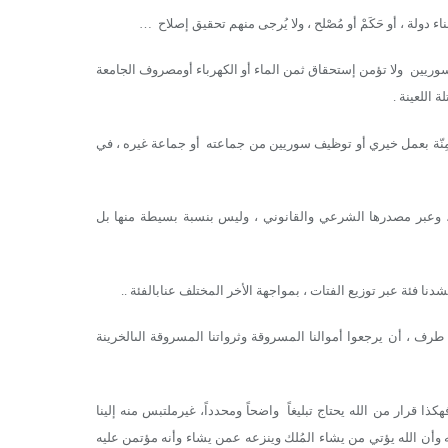
ناء دولة ، أو حَكَمْ أو مُصْلح ، ولا يُرجى منهم تحقيق إصلاح …
سوريين ولا تؤمن إستحقاق ثمن الماء أو الكهرباء أومصروف الجامعة
 اللعينة .
مِنّة بعمل خيري أو توظيف سوريين من جماعته أو جماعة غيره ، في
م ، وعبر مصدرها الشرعي والقانوني ، وليس بنسبة بسيطة منها بل
ا فئة عبر توزيع الفتات ، بمواجهة الأخر المختلف عنابالفئة ..
 ، أن يرجعوا أموالنا المسروقة وثرواتنا المسروقة الىالخرينة
هكذا قرار من الله يحتاج تبليغاً واضحاً ومحدداً، غيرملتبس منه إلينا
له وأن الله يؤتي من يشاء المُلك وينزعه عمن يشاء وأنه مؤتمن عليه