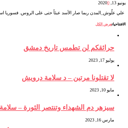
يونيو 13, 2020
0
علي علّوش_المدن ربما صار الأسد عبئاً حتى على الروس. فسوريا استنزف
الافتتاحيات
عرض الكل
حرائقكم لن تطمس تاريخ دمشق
يوليو 17, 2023
لا تقتلونا مرتين – د سلامة درويش
مايو 10, 2023
سيزهر دم الشهداء وتنتصر الثورة – سلام
مارس 16, 2023