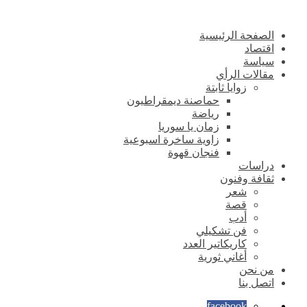
الصفحة الرئيسية
اقتصاد
سياسة
مقالات الرأي
زوايا ثابتة
حماصنة ديمقراطيون
رياضة
زمان يا سوريا
زاوية ساخرة اسبوعية
فنجان قهوة
دراسات
ثقافة وفنون
شعر
قصة
أدب
فن تشكيلي
كاريكاتير العدد
أغاني ثورية
من نحن
اتصل بنا
facebook