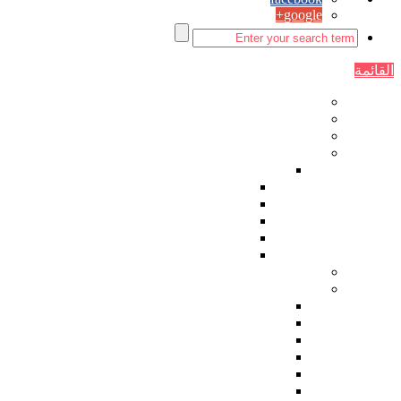
google+
القائمة
الصفحة الرئيسية
اقتصاد
سياسة
مقالات الرأي
زوايا ثابتة
حماصنة ديمقراطيون
رياضة
زمان يا سوريا
زاوية ساخرة اسبوعية
فنجان قهوة
دراسات
ثقافة وفنون
شعر
قصة
أدب
فن تشكيلي
كاريكاتير العدد
أغاني ثورية