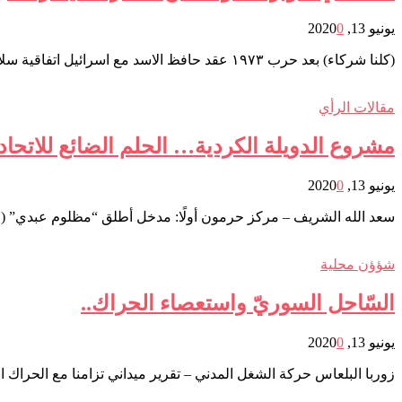
يونيو 13, 2020
0
(كلنا شركاء) بعد حرب ١٩٧٣ عقد حافظ الاسد مع اسرائيل اتفاقية سلام واقعي تعهد بموجبها ان يحرسة الحدود مع اسرائيل ويمنع أي عمليات ضدها من جيشه او من أي منظمة…
مقالات الرأي
مشروع الدويلة الكردية… الحلم الضائع للاتحا
يونيو 13, 2020
0
سعد الله الشريف – مركز حرمون أولًا: مدخل أطلق “مظلوم عبدي” (القائد العسكري لقوات سوريا الديمقراطية/
شؤؤن محلية
السّاحل السوريّ واستعصاء الحراك..
يونيو 13, 2020
0
زوربا البلعاس حركة الشغل المدني – تقرير ميداني تزامنا مع الحراك