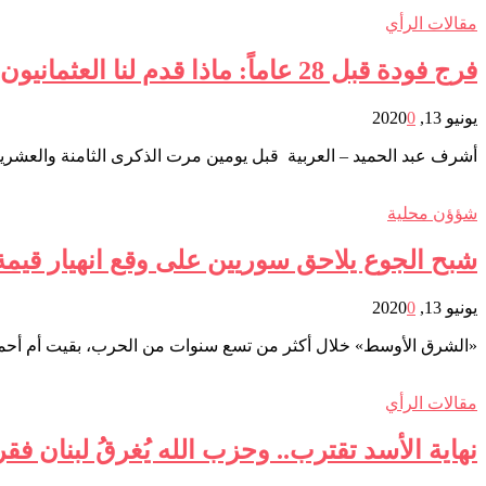
مقالات الرأي
فرج فودة قبل 28 عاماً: ماذا قدم لنا العثمانيون؟
يونيو 13, 2020
0
أشرف عبد الحميد – العربية قبل يومين مرت الذكرى الثامنة والعشرين لاغتيال المفكر المصري الد
شؤؤن محلية
شبح الجوع يلاحق سوريين على وقع انهيار قيمة 
يونيو 13, 2020
0
«الشرق الأوسط» خلال أكثر من تسع سنوات من الحرب، بقيت أم أحمد و
مقالات الرأي
نهاية الأسد تقترب.. وحزب الله يُغرقُ لبنان فقرا