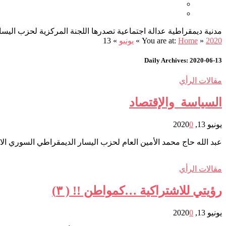
من نحن
اتصل بنا
مدنية ديمقراطية عدالة اجتماعية تصدرها اللجنة المركزية لحزب اليسار الديمقراطي ا
2020
»
Home
You are at:
»
يونيو
»
13
Daily Archives: 2020-06-13
مقالات الرأي
السياسة والإقتصاد
يونيو 13, 2020
0
عبد الله حاج محمد الأمين العام لحزب اليسار الديمقراطي السوري الا
مقالات الرأي
رؤيتي للاشتراكية …كمواطن !! ( ٣)
يونيو 13, 2020
0