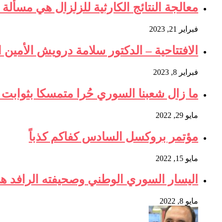
معالجة النتائج الكارثية للزلزال هي مسألة و
فبراير 21, 2023
الافتتاحية – الدكتور سلامة درويش الأمين ا
فبراير 8, 2023
ما زال شعبنا السوري حُرا متمسكا بثوابت ث
مايو 29, 2022
مؤتمر بروكسل السادس كفاكم كذباً
مايو 15, 2022
اليسار السوري الوطني وصحيفته الرافد ه
مايو 8, 2022