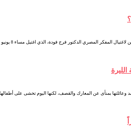
كتور فرج فودة، الذي اغتيل مساء 8 يونيو من العام 1992 بسبب أفكاره وآرائه التي دحض…
الليرة
عائلتها بمنأى عن المعارك والقصف، لكنها اليوم تخشى على أطفالها 
ً