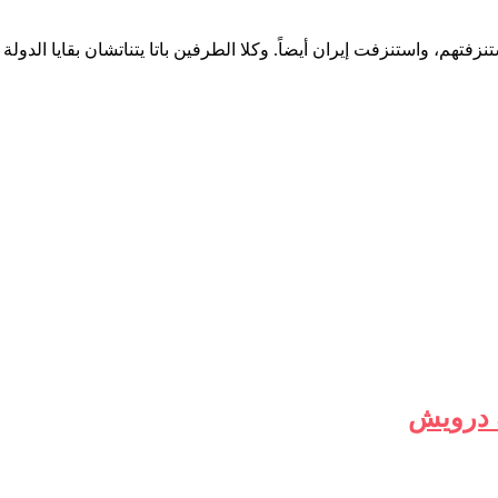
تهم، واستنزفت إيران أيضاً. وكلا الطرفين باتا يتناتشان بقايا الدول
ة درويش