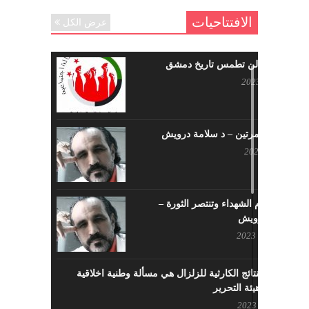
الافتتاحيات
عرض الكل
حرائقكم لن تطمس تاريخ دمشق
يوليو 17, 2023
لا تقتلونا مرتين – د سلامة درويش
مايو 10, 2023
سيزهر دم الشهداء وتنتصر الثورة –
سلامة درويش
مارس 16, 2023
معالجة النتائج الكارثية للزلزال هي مسألة وطنية اخلاقية
بإمتياز – هيئة التحرير
فبراير 21, 2023