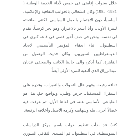
خلال سنوات إقامتي في حمص لأداء الخدمة الوطنية (
1981- 1985) وكان انشغالي بالجوانب الثقافية والإعلامية،
أساسياً، دون الاهتمام بالعمل السياسي. لكنني صافحته
للمرة الأولى، وأنا أشعر بالاعتزاز، وهو يجر كرسياً، يقدم
لي نفسه، ونحن في صف آخير قصي في قاعة كبرى في
اسطنبول، اثناء انعقاء المؤتمر التأسيسي لاتحاد
الديمقراطيين السوريين، وكان حديث الوصول من
القاهرة، كما أذكر، والى جانبنا الكاتب والصحفي عدنان
عبدالرزاق الذي ألتقيه للمرة الأولى أيضاً.
ثقافة رفيعة، وفهم عال للتحولات والتغيرات، وقدرة على
استقراء المستقبل. حرص وطني، وتواضع جمّ، هذا هو
انطباعي الأساسي عنه، في لقائنا الأول، ثم عرفت فيه
خصالاً أخرى: نبله وشهامته وكرمه الأصيل وأخلاقه الرفيعة.
كنتُ قد بدأت تنظيم ندوات باسم مركز الدراسات
المتوسطية، في اسطنبول، ثم المنتدى الثقافي السوري