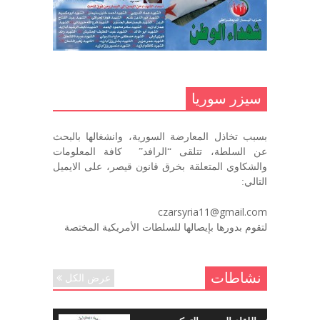
ما زلت خالدا في قلوبنا
ديسمبر 9, 2020
.منصورالاتاسي.( البوصلة في زمن
الضياع )
سيزر سوريا
ديسمبر 7, 2020
بسبب تخاذل المعارضة السورية، وانشغالها بالبحث
في الذكرى السنوية لرحيل الرفيق منصور أتاسي أبو مطيع
عن السلطة، تتلقى “الرافد” كافة المعلومات
رحمه الله. – عبد الله حاج محمد
والشكاوي المتعلقة بخرق قانون قيصر، على الايميل
ديسمبر 6, 2020
التالي:
لروحك المحبة والسلام أبا مطيع لن
czarsyria11@gmail.com
ننساك – خالد الحموري
لتقوم بدورها بإيصالها للسلطات الأمريكية المختصة
ديسمبر 6, 2020
نشاطات
عرض الكل