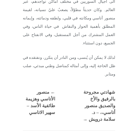
الى أجيال السوريين في مختلف أماكن تواجدهم، عبر
العالم.. وكان حديثاً مطوّلاً، يصعبُ عليّ نسيانه، لقيمة
منصور أتاسي ومكانته في قلبي، ولطفه ودماثته، وإيمانه
المطلق بأهمية الحوار والنقاش
في حياة الناس، وفي
العمل المشترك من أجل المستقبل، وفي الانفتاح على
الجميع، دون استثناء.
لذلك لا يمكن أن يُنسى، ومن النادر أن يتكرر، ونفتقده في
ظل الحاجة إليه، وإلى أمثاله كمناضل وطني مبدئي، صلب
ومثابر.
شهادتي مجروحة
←
منصور
بالرفيق والأخ
الأتاسي وهزيمة
والصديق منصور
طائفية الأسد –
أتاسي،، – د.
سهير الاتاسي
سلامة درويش
→