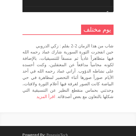
يوم مختلف 5 ..
أكتوبر 10, 2016
يوم مختلف
يوم مختلف …
شاب من هذا الزمان 2-2 بقلم : زكي الدروبي
سبتمبر 26, 2016
حين انفجرت الثورة السورية شارك عماد رحمه الله
فيها متظاهراً عادياً ثم منسقاً للتنسيقيات، بالإضافة
لكونه محامياً مدافعاً عن المعتقلين، وكنت أحسده
على نشاطه الدؤوب. أراني عماد رحمه الله في أحد
يوم مختلف 3
الأيام صوراً صورها أثناء التحضير لمظاهرة في حي
سبتمبر 22, 2016
البياضة كانت الصور لغرفة فيها أعلام الثورة ولافتات،
وحدثني بحماس منقطع النظير عن التنسيقية التي
شكلها بالتعاون مع بعض أصدقائه.
اقرأ المزيد
يوم مختلف – اليوم التالي
سبتمبر 22, 2016
Powered By:
PenguinTech
يوم مختلف – أول يوم