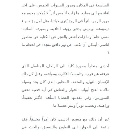
الشاسعة في المكان، ومرور السنوات الخمس، على آخر
لقاء مع أبي مطيع، ما زلت أتلمس أثراً لا يُمكن محوه مع
مرور الزمن، أثراً في الروح يُثري حياتنا، مثل أمل يوّلد بهاء
ديمومته، ويفيض بدفق رؤيته الثاقبة، وبصيرته الصائبة.
مضى عام، وما زلت أشعر بالعجز عن الكتابة عن منصور
اتاسي: أيمكن أن نكتب عن نهر دافق متجدد في لحظة ما
؟
أجدني منحازاً بصورة كلية الى الراحل، المناضل الذي
عرفته عن قرب، وتلمستُ أفكاره، ومواقفه. وقبل كل ذلك
الإنسان النبيل، والمثقف المحاور، الذي كان يجد وسيلة
ملائمة لفتح أبواب الحوار والنقاش في أية قضية تخص
السوريين، وفي مقدمها القضايا الملّحة: الأكثر تعقيداً،
وراهنية، وتسبب توتراً وتثير عصبيةً ما.
غير أن ذلك، مع منصور اتاسي، كان أمراً مختلفاً. فقد
داعية الى الحوار، الى التعاون والتنسيق، والحث في