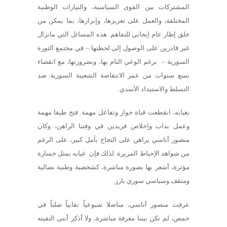
المشتركات بين القوى السياسية، والتيارات الوطنية
المختلفة، والعمل على تعزيزها، وإبرازها، بما يمكن من
خلق إطار عام إيجابي للتفاهم. هذه المسائل التي مانزال
غير قادرين على الوصول إلى لحظتها – في مجتمع الثورة
السورية –
برغم الوعي التام بها، وبضرورتها، مع انقضاء
تسع سنوات من عمر الانتفاضة الشعبية السورية ضد
التسلط والاستبداد الأسدي.
بغيابه، انقطعت قناة حوار وتفاعل مهمة. فتح طيقا مهمة
وعمل بداب وإخلاص فريدين في وقتنا الراهن، وكان
منصور أتاسي يراهن على النجاح بأمل كبير، على الرغم
من شواهد الإحباط المريرة. لذلك فإن
غيابه يمثل خسارة
مؤثرة، أشعر بها بصورة مباشرة، كشخصية وطنية نضالية
ومثقف وسياسي سوري بارز.
عرفت منصور أتاسي، مناضلا شيوعياً نقابياً صلباً في
حمص، لم تكن بيننا معرفة مباشرة، ولا أذكر أنني التقيته