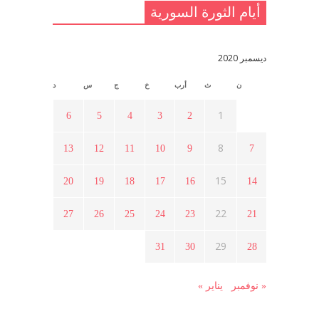
أيام الثورة السورية
القدس والربيع العربي في ندوة لحزب
اليسار
مايو 15, 2021
ديسمبر 2020
ن
ث
أرب
خ
ج
س
د
أسبوع ثقافي في ذكرى الاستقلال
أبريل 16, 2021
1
6
5
4
3
2
8
13
12
11
10
9
7
ما هي حقيقة مشاركة السويداء في
الثورة السورية ؟
15
20
19
18
17
16
14
أبريل 12, 2021
22
27
26
25
24
23
21
هل شاركت طرطوس والسلمية وحلب
29
31
30
28
في الثورة السورية ؟
مارس 29, 2021
« نوفمبر
يناير »