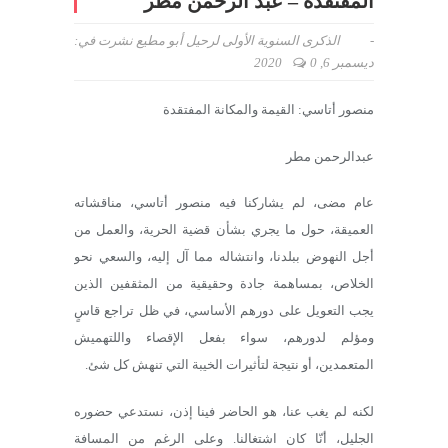
المفتقدة – عبد الرحمن مطر
-
الذكرى السنوية الأولى لرحيل أبو مطيع
نشرت في:
ديسمبر 6, 2020
0
منصور أتاسي: القيمة والمكانة المفتقدة
عبدالرحمن مطر
عام مضى، لم يشاركنا فيه منصور أتاسي، مناقشاته
العميقة، حول ما يجري بشأن قضية الحرية، والعمل من
أجل النهوض ببلدنا، وانتشاله مما آل إليه، والسعي نحو
الخلاص، بمساهمة جادة وحقيقية من المثقفين الذين
يجب التعويل على دورهم الأساسي، في ظل تراجع قاسٍ
ومؤلم لدورهم، سواء بفعل الإقصاء واللتهميش
المتعمدين، أو نتيجة لتأثيرات الخيبة التي تنهش كل شئ.
لكنه لم يغب عنا، هو الحاضر فينا إذن، نستدعي حضوره
الجليل، أنّا كان اشتغالنا. وعلى الرغم من المسافة