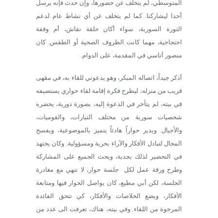
المتوسطي، لم يتخلف عن حضورها، وإن حدث فإنه يرسل
أحدا ليشاركنا. كما لم يتخلف عن أي نشاط عام لدعم
الثورة السورية، سواء أكان حلقة نقاش، أم وقفة
احتجاجية، مهما كانت الظروف الصحية أو الطقس. كان
منصور أتاسي في المقدمة، على الدوام.
أذكر جيداً، اتصاله المبكر، وهو يدعوني للقاء به، في مقهى
قريب من منزله، ليطرح فكرة إقامة لقاء حواري يستضيفه
في بيته، لم يتأخر في الدعوة إليه، بصورة دورية، يحضره
شخصيات سورية من مختلف التيارات، والقوميات،
والأجيال. ويدير حواراً هادئاً يتميز بالموضوعية، ويفسح
المجال لتبادل الأفكار والآراء بحرية ومسؤولية. وكان يجتهد
في التحضير لذلك بجدية، ويحث الجميع على المشاركة
وطرح ورقة عمل لكل
جلسة حوار، لا تنهي مع مغادرة
الجلسة، لكن أبي مطيع، كان يواصل الحوار فيها ومتابعة
الأفكار، ويضع الخلاصات والأفكار، كي تتحق الفائدة
المرجوة من اللقاء. وفي بيته، هناك، تعرفت الى عدد من