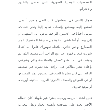
الشخصيات الوطنية السورية، التي تحظى بالتقدير
والاحترام.
طوال إقامتي في اسطنبول، كنت التقي منصور أتاسي،
استمع إليه، ويستمع بإنصات شديد إلينا ونحن نتحدث،
مرتين أحيانا في الأسبوع الواحد. يدعونا الى المقهى، او
إلى بيته، أو أننا نلتقى بدعوة من صديقنا المشترك عمار
المصارع. وحين غادرت باتجاه نيويورك عابرا الى كندا،
شربت فنجان قهوة أخير مع الراحل أبي مطيع، الذي لم
يتوقف عن المتابعة والاتصال والمناقشة، وكان يشرفني
بإعادة نشر مقالاتي في الرافد، بعد نشرها في صحيفة
الرائد التي كان ينشرها الصحافي الصديق عمار المصارع،
أو في المواقع والصحف الأخرى: العرب اللندنية، أورينت،
أو موقع جيرون.
قبيل اشتداد مرضه ورحيله، بفترة غير طويلة، كان اتصاله
الأخير، يحث على المناقشة وأهمية الحوار ونقل التجارب