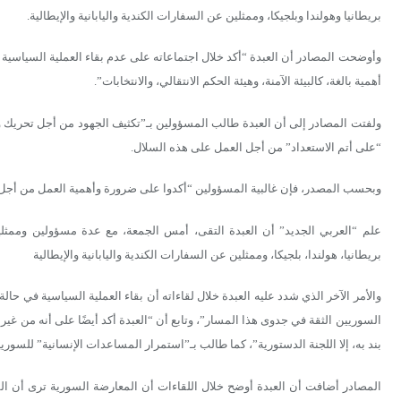
بريطانيا وهولندا وبلجيكا، وممثلين عن السفارات الكندية واليابانية والإيطالية.
أهمية بالغة، كالبيئة الآمنة، وهيئة الحكم الانتقالي، والانتخابات”.
ولفتت المصادر إلى أن العبدة طالب المسؤولين بـ”تكثيف الجهود من أجل تحريك وتفعي
“على أتم الاستعداد” من أجل العمل على هذه السلال.
وبحسب المصدر، فإن غالبية المسؤولين “أكدوا على ضرورة وأهمية العمل من أجل ت
علم “العربي الجديد” أن العبدة التقى، أمس الجمعة، مع عدة مسؤولين وممثل
بريطانيا، هولندا، بلجيكا، وممثلين عن السفارات الكندية واليابانية والإيطالية
والأمر الآخر الذي شدد عليه العبدة خلال لقاءاته أن بقاء العملية السياسية في حالة
بند به، إلا اللجنة الدستورية”، كما طالب بـ”استمرار المساعدات الإنسانية” للسو