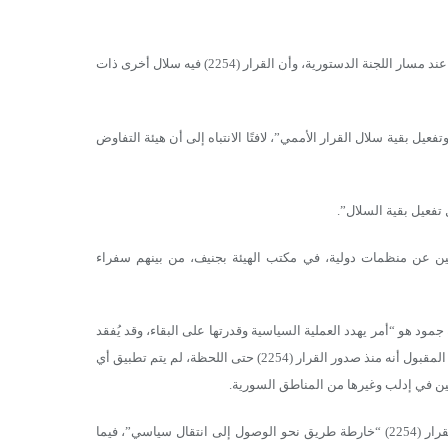
وأوضحت المصادر أن العبدة “أكد خلال اجتماعاته على عدم بقاء العملية السياسية عند مسار اللجنة الدستورية، وأن القرار (2254) فيه سلال أخرى ذات
ل بقية سلال القرار الأممي”، لافتًا الانتباه إلى أن هيئة التفاوض
فعيل بقية السلال”.
ين عن منظمات دولية، في مكتب الهيئة بجنيف، من بينهم سفراء
 جمود هو “أمر يهدد العملية السياسية وقدرتها على البقاء، وقد يُفقد
السوريين الثقة في جدوى هذا المسار”، وتابع أن “العبدة أكد أيضًا على أنه من غير المقبول أنه منذ صدور القرار (2254) حتى اللحظة، لم يتم تطبيق أي
ريين في إدلب وغيرها من المناطق السورية.
المصادر أضافت أن العبدة أوضح خلال اللقاءات أن المعارضة السورية ترى أن القرار (2254) “خارطة طريق نحو الوصول إلى انتقال سياسي”، فيما