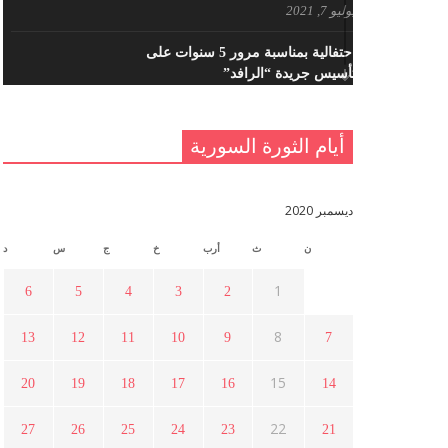
يوليو 7, 2021
احتفالية بمناسبة مرور 5 سنوات على
تأسيس جريدة “الرافد”
مايو 23, 2021
أيام الثورة السورية
القدس والربيع العربي في ندوة لحزب
اليسار
مايو 15, 2021
ديسمبر 2020
ن
ث
أرب
خ
ج
س
د
أسبوع ثقافي في ذكرى الاستقلال
أبريل 16, 2021
1
6
5
4
3
2
8
13
12
11
10
9
7
ما هي حقيقة مشاركة السويداء في
الثورة السورية ؟
15
20
19
18
17
16
14
أبريل 12, 2021
22
27
26
25
24
23
21