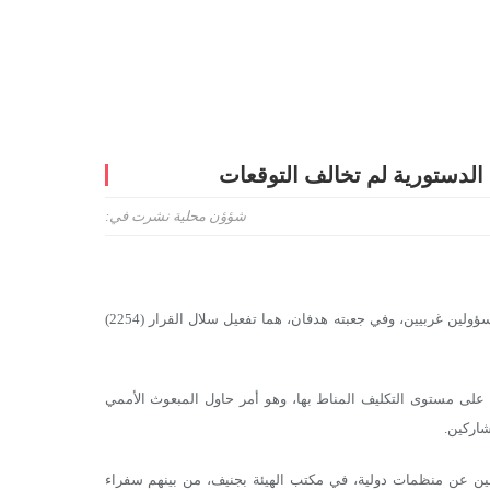
شؤؤن محلية
نشرت في:
كثّف رئيس هيئة التفاوض السورية، أنس العبدة، اجتماعاته، أمس الجمعة، مع مسؤولين غربيين، وفي جعبته هدفان، هما تفعيل سلال القرار (2254)
على مستوى التكليف المناط بها، وهو أمر حاول المبعوث الأممي
شاركين.
لين عن منظمات دولية، في مكتب الهيئة بجنيف، من بينهم سفراء