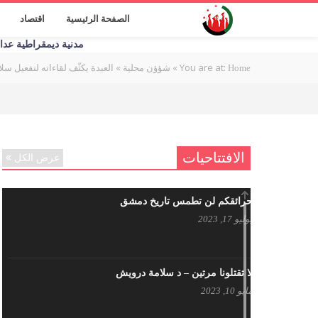
الصفحة الرئيسية
اقتصاد
مدنية ديمقراطية عدالة اج
You are at:
»
»
العبدة يكثّف لقاءاته لتفعيل سلال (2254).. واجتماعات الدستورية لم تخالف ا
Home
شؤؤن محلية
الافتتاحيات
عرض الكل
حرائقكم لن تطمس تاريخ دمشق
يوليو 17, 2023
لا تقتلونا مرتين – د سلامة درويش
مايو 10, 2023