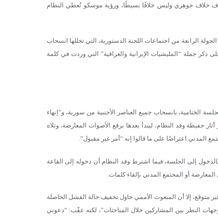
 خلاف جوهري وليس خلافًا بسيطًا، ورؤية موسكو تُعطي النظام
جولة الرابعة من اجتماعات اللجنة الدستورية، التي تخللها انسحاب
 ذكر جملة “المليشيات الإيرانية والعراقية” التي وردت في كلمة
سة الختامية، بانسحاب جميع العناصر الأجنبية من سورية، و”إنهاء
 أثار حفيظة وفد النظام، ليبدأ بعدها برفع الأصوات المعارضة، وتلاه
 المدني اعتراضًا على ما قالوا إنه “أمر غير مقبول”.
لدخول إلى الجلسة، فيما اشترط وفد النظام أن دخوله إلى القاعة
معارضة أو المجتمع المدني بإلقاء كلمات.
غير متوقع، إلا أن المبعوث الأممي حاول تخفيف حالة الفشل الحاصلة
جهات النظر بين المشاركين خلال المباحثات”، لكنه عقّب: “دعوني