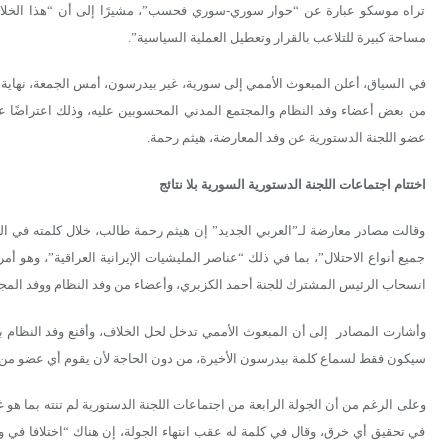
تراه موسكو عبارة عن “حوار سوري-سوري فحسب”، مشيرًا إلى أن “هذا الخلاف
مساحة كبيرة للتلاعب بالقرار وتعطيل العملية السياسية”.
في السياق، أعلن المبعوث الأممي إلى سورية، غير بيدرسون، أمس الجمعة، نهاية ال
من بعض أعضاء وفد النظام والمجتمع المدني المحسوبين عليه، وذلك اعتراضًا على
عضو اللجنة الدستورية عن وفد المعارضة، هيثم رحمة.
اختتام اجتماعات اللجنة الدستورية السورية بلا نتائج
وقالت مصادر معارضة لـ”العربي الجديد” إن هيثم رحمة طالب، خلال كلمته في الجل
جميع أنواع الاحتلال”، بما في ذلك “عناصر المليشيات الإيرانية العراقية”، وهو أمر
انسحاب الرئيس المشترك للجنة أحمد الكزبري، وأعضاء من وفد النظام ووفد المجتمع
وأشارت المصادر إلى أن المبعوث الأممي تدخل لحل الخلاف، وأقنع وفد النظام با
سيكون فقط لسماع كلمة بيدرسون الأخيرة، من دون الحاجة لأن يقوم أي عضو من ال
وعلى الرغم من أن الجولة الرابعة من اجتماعات اللجنة الدستورية لم تنته بما هو 
في تحقيق أي خرق، وقال في كلمة له عقب انتهاء الجولة، إن هناك “اختلافا في و