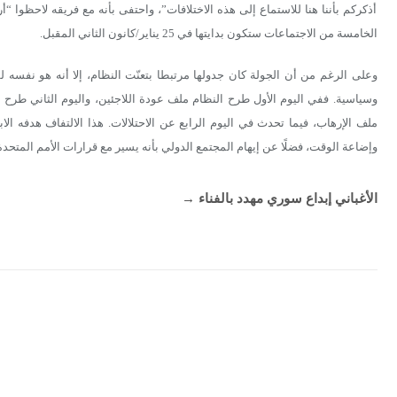
أذكركم بأننا هنا للاستماع إلى هذه الاختلافات”، واحتفى بأنه مع فريقه لاحظوا “
الخامسة من الاجتماعات ستكون بدايتها في 25 يناير/كانون الثاني المقبل.
وعلى الرغم من أن الجولة كان جدولها مرتبطا بتعنّت النظام، إلا أنه هو نفسه ل
وسياسية. ففي اليوم الأول طرح النظام ملف عودة اللاجئين، واليوم الثاني طرح
ملف الإرهاب، فيما تحدث في اليوم الرابع عن الاحتلالات. هذا الالتفاف هدفه 
وإضاعة الوقت، فضلًا عن إيهام المجتمع الدولي بأنه يسير مع قرارات الأمم المتحدة، بما ف
الأغباني إبداع سوري مهدد بالفناء
→