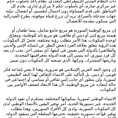
ذات النظام المدني الديمقراطي التعددي، نظام يأخذ بأسلوب حكم
غير مركزي صارم، أي بأسلوب حكم لا مركزي إداري، يخدم كل
المناطق على قدم المساواة دون احتمال لتقسيم، أو انفصال، تبيّته
جهات متدخلة بالصراع، تريد أن تزرع قنبلة موقوتة، بطرح الفيدرالية
التي ستكون مقدمة للانفصال.
إن مربع الوطنية السورية هو مربع جامع شامل، بينما طغيان أو
هيمنة مربع إثني أو ديني أو طائفي، هو مربع نابذ للوطنية، ومفرّق
لوحدة المكونات، هذا الأمر يتطلب رؤية مختلفة، تخصّ كل المكونات،
هذه الرؤية تتعلق بعلاقة الفرد (بغض النظر عن انتمائه الإثني والديني
والطائفي) بالدولة التي يعيش في كنفها، أي بمعنى آخر، يجب أن يجد
كل فرد سوري، أنه ينتمي إلى هذه الدولة بجغرافيتها المحددة،
وتاريخها المشترك، وتراثها، الذي صنعته كل المكونات دون تمييز.
إن وجود البعد العربي الإسلامي هو ضرورة، وهذا لا يعني إشاعة فكر
قومي، أو ديني، بل التأكيد على الانتماء الثقافي لهذا البعد الطبيعي
لسوريا، ولن يتطور أي جانب إثني ثقافي أو سياسي أو اجتماعي في
حالة ابتعاده عن مربع الوطنية، لأن هذا الابتعاد يُضعف الأواصر بين
المكونات.
الانتماء الوطني لسوريا، بمكوناتها المختلفة، يستلزم أن تقود الدولة
الجديدة، عبر دستورها الجديد، أمر توفير اليقين بالانتماء الوطني لدى
كل المكونات السورية، ولدى كل الأفراد السوريين، وهذا يتطلب
توفير قواعد دستورية حقيقية، تحترمها السلطة التي ستقود الدولة،