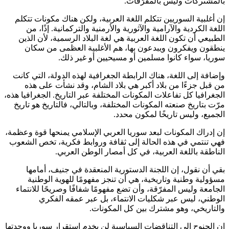
بالمشتركات وليس بالمفرّقات.
إن أغلبية السوريين تتكلم اللغة العربية، ولكن هناك مكونات تتكلم
اللغة الكردية والآرامية والآثورية والأرمنية والتركمانية. إذًا، من
الطبيعي أن تكون اللغة العربية هي لغة البلاد الرسمية، لأن الذين
ينطقون ويفكرون ويبدعون بها، هم الأغلبية العظمى من سكان
سوريا، سواء كانوا مسلمين أو مسيحيين أو غير ذلك.
وإضافة إلى اللغة، هناك الرابطة الجغرافية لهذه الدولة، التي كانت
من قبل جزءًا من بلاد أكبر هي بلاد الشام، وقد نشأت على هذه
الجغرافيا كل تفاعلات المكونات المختلفة عبر التاريخ. الجغرافيا هذه،
مرّت بتاريخ صنعته المكونات المختلفة، وبالتالي، فالتاريخ هو تاريخ
الجميع، وليس تاريخًا لمكون محدد.
إن إدراك المكونات لبعد سوريا العربي الإسلامي يمنحها قوة وعظمة،
فهي تنتمي في هذه الحالة إلى ثقافة وروابط فكرية، تخص الشعوب
الناطقة باللغة العربية، في كل أمصار الوطن العربي.
بقي أن نقول، إن اللجنة الدستورية المنعقدة في جنيف، أمامها
مسؤولية وطنية وتاريخية، هي أن تنجز مفهومًا للهوية الوطنية
الجامعة وليس المفرّقة، وأن تضع مفهومًا شفافًا وصريحًا للانتماء
الوطني، ليس عبر شكليات الانتماء، بل عبر عمقه الفكري
والتاريخي، وهو مشترك بين كل المكونات.
إن الجنوح إلى التناقضات السياسية لن يخدم استقرار سوريا ووحدتها