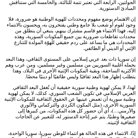
الجولتين، الرابعة التي تعتبر تتمة للثالثة، والخامسة التي ستناقش
المبادئ الدستورية.
إن الاهتمام بوضع مفهوم ومحددات للهوية الوطنية هو ضرورة، فلا
وجود لقوم أو شعب بلا جامع وطني يفتخرون به، ويحسون بالانتماء
إليه، فهذا الانتماء هو قاسم مشترك بينهم، ينبغي أن ينطلق من
محددات تقاطعات ضرورية بين جميع المكونات السورية، وهذه
المحددات هي ما يساعد على ردم حقيقي للهوّة المولدة للتنازع
الإثني أو الديني أو الطائفي.
إن سوريا ذات بعد عربي إسلامي على المستوى الثقافي، وهذا البعد
يحمله أغلبية السوريين من مسلمين وغير مسلمين، ومن عرب وهم
الأكثرية الساحقة، وبقية المكونات الإثنية الأخرى في البلاد، وهذا
يتطلب إظهار هذا البعد ثقافيًا وليس طائفيًا أو دينيًا محضًا.
لهذا، لا يمكن لهوية وطنية سورية حقيقية أن تُغفل البعد الثقافي
العربي الإسلامي في تكوين الشعب السوري، كذلك، لا يمكن لهوية
وطنية سورية أن تغمض عينيها عن الحقوق الثقافية للمكونات الإثنية
السورية الأخرى، (مثل المكون الكردي والتركماني والآثوري
والأرمني…)، أي أن حضور كل هذه المكونات، من كبيرها إلى
صغيرها وطنيًا، يتم عبر إتاحة الدستور له، للتعبير عن الحاجات
الثقافية لإثنيته.
إذًا، الانتماء في هذه الحالة هو انتماء للوطن سوريا، سوريا الواحدة،