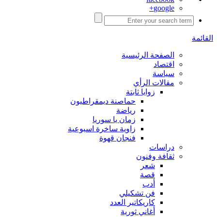
google+
القائمة
الصفحة الرئيسية
اقتصاد
سياسة
مقالات الرأي
زوايا ثابتة
حماصنة ديمقراطيون
رياضة
زمان يا سوريا
زاوية ساخرة اسبوعية
فنجان قهوة
دراسات
ثقافة وفنون
شعر
قصة
أدب
فن تشكيلي
كاريكاتير العدد
أغاني ثورية