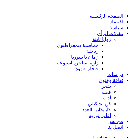
الصفحة الرئيسية
اقتصاد
سياسة
مقالات الرأي
زوايا ثابتة
حماصنة ديمقراطيون
رياضة
زمان يا سوريا
زاوية ساخرة اسبوعية
فنجان قهوة
دراسات
ثقافة وفنون
شعر
قصة
أدب
فن تشكيلي
كاريكاتير العدد
أغاني ثورية
من نحن
اتصل بنا
facebook