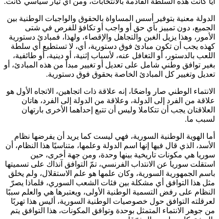
أيًا كانت هذه السلطة القادمة بالانتخابات، ومن أي تيار سياسي كانت.
الدولة معنية بتوفير أسس المساواة بالحقوق والواجبات الوطنية بين
الجميع، دون تمييز بأي حق أو واجب أو تكافؤ للفرص في شتى
الأمور، وهذا يزيل الغبن والتجاهل والإقصاء، ولهذا، فمبادئ دستورية
كهذه يجب أن تكون مبادئ فوق دستورية، أي، لا تستطيع أي سلطة
اللعب بالدستور، أو التغافل عنه، لأسباب إثنية، أو دينية، أو طائفية،
بغير توافق وطني شامل على تعديل أو تغيير مبدأ من هذه المبادئ، أو
تعديل وتغيير كل المبادئ الخاصة بحقوق فوق دستورية.
الانتماء الوطني صار واضحًا، إنه علاقة ذات اتجاهين، الاتجاه الأول هو
علاقة من الفرد إلى الدولة، وعلاقة من الدولة إلى الفرد، هاتان
العلاقتان يجب أن تتكاملا وليس أن تتبع إحداهما الأخرى بارتهان
لسبب ما.
أما الهوية الوطنية السورية، فهي ليست كما يريد أن يفرضها نظام
الأسد، الذي قال فيها إنها اسم الدولة وعلمها، متناسيًا هذا النظام، أن
سوريا هي مكونات تاريخية بينها وحدة، ومن جهة أخرى، حين
استقلت سوريا عن الانتداب الفرنسي، تمّ التوافق آنذاك على تسميتها
باسم الجمهورية السورية، وكان علمها هو علم الاستقلال، ولم يخلق
مثل هذا التوافق أي مشكلة بين فئات الشعب السوري، فلماذا يصرّ
النظام على رفض التسمية الوطنية الأولى، ويعتبرها هي والعلم سببًا
لعرقلته التوافق حول خصوصيات الوطنية السورية، أليس هذا تهربًا
من جوهر الانتماء المتمثل بوحدة وتوافق المكونات، هذا التوافق يتم