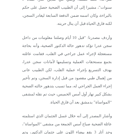
سنوات”، مشيرا إلى أن الطبيب الضحية حصل على حكم
بالبراءة، وكان اسمه ضمن الدفعة السابعة ليغادر السجن،
لكنه فارق الحياة قبل أن ينال حريته.
وأردف مصدرنا: “قبل 10 أيام وصلتنا معلومات من داخل
سجن عدرا تؤكد تدهور حالة الدكتور الصحية، وأنه بحاجة
مستعجلة لإجراء عمل جراحي في القلب، فقامت عائلته
بجمع مستحقات العملية وتسليمها لأمانات سجن عدرا،
بهدف التسريع بإجراء عملية القلب، لكن الطبيب عانى
من إهمال طبي مقصود من قبل إدارة السجن، وتم تأخير
إجراء العمل الجراحي له، مما تسبب بتدهور حالته الصحية
بشكل كبير نهار أول أمس الخميس، حيث تم نقله لمشفى
“المواساة” بدمشق بعد أن فارق الحياة.
وأشار المصدر إلى أنه خلال غسل الجثمان الذي استلمته
عائلة الضحية صباح أمس الجمعة من مشفى “المواساة”،
وجد آثار 3 بقع بيضاء اللون على جثمان الدكتور، وتم