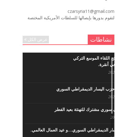
لروحك المحبة والسلام أبا مطيع لن
czarsyria11@gmail.com
ننساك – خالد الحموري
لتقوم بدورها بإيصالها للسلطات الأمريكية المختصة
ديسمبر 6, 2020
نشاطات
عرض الكل
ما هي نتائج اللقاء الموسع التركي
السوري في أنقرة.
مايو 29, 2022
نشاطات حزب اليسار الديمقراطي السوري
مايو 23, 2022
لقاء تركي سوري مشترك للتهنئة بعيد الفطر
مايو 8, 2022
حزب اليسار الديمقراطي السوري…و عيد العمال العالمي.