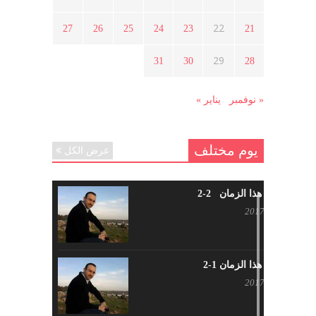
أبريل 12, 2021
22
27
26
25
24
23
21
هل شاركت طرطوس والسلمية وحلب
29
31
30
28
في الثورة السورية ؟
مارس 29, 2021
« نوفمبر
يناير »
يوم مختلف
عرض الكل
شاب من هذا الزمان 2-2
أبريل 30, 2017
شاب من هذا الزمان 1-2
أبريل 23, 2017