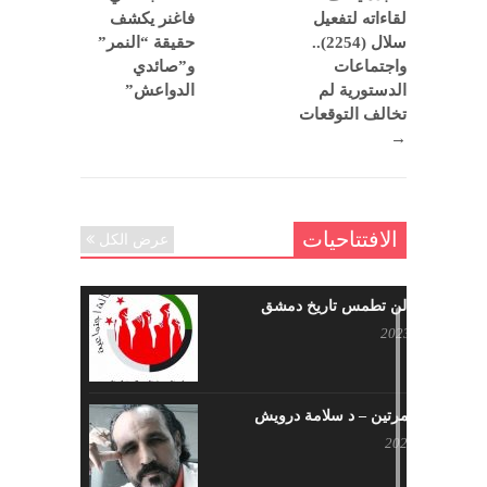
لقاءاته لتفعيل
فاغنر يكشف
سلال (2254)..
حقيقة “النمر”
واجتماعات
و”صائدي
الدستورية لم
الدواعش”
تخالف التوقعات
→
الافتتاحيات
عرض الكل
حرائقكم لن تطمس تاريخ دمشق
يوليو 17, 2023
لا تقتلونا مرتين – د سلامة درويش
مايو 10, 2023