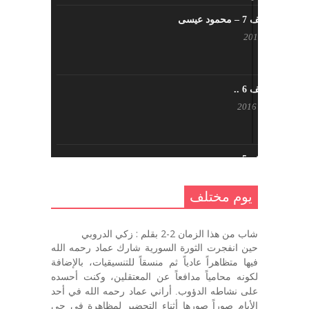
يوم مختلف 7 – محمود عيسى
يناير 23, 2017
يوم مختلف 6 ..
أكتوبر 17, 2016
يوم مختلف 5 ..
أكتوبر 10, 2016
يوم مختلف
يوم مختلف …
شاب من هذا الزمان 2-2 بقلم : زكي الدروبي
سبتمبر 26, 2016
حين انفجرت الثورة السورية شارك عماد رحمه الله
فيها متظاهراً عادياً ثم منسقاً للتنسيقيات، بالإضافة
لكونه محامياً مدافعاً عن المعتقلين، وكنت أحسده
على نشاطه الدؤوب. أراني عماد رحمه الله في أحد
يوم مختلف 3
الأيام صوراً صورها أثناء التحضير لمظاهرة في حي