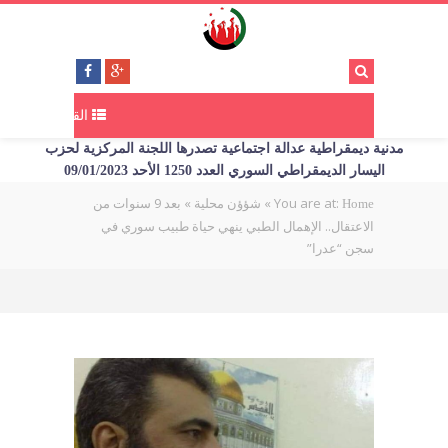
القائمة
مدنية ديمقراطية عدالة اجتماعية تصدرها اللجنة المركزية لحزب
اليسار الديمقراطي السوري العدد 1250 الأحد 09/01/2023
You are at:
»
»
بعد 9 سنوات من
Home
شؤؤن محلية
الاعتقال.. الإهمال الطبي ينهي حياة طبيب سوري في
سجن “عدرا”