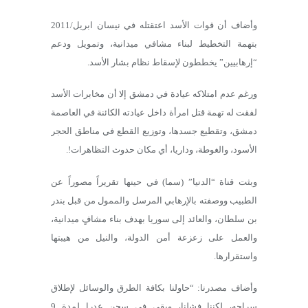
وأضاف أن قوات الأسد اعتقتله في نيسان ابريل/2011
بتهمة التخطيط لبناء مشافي ميدانية، وتمويل ودعم
“إرهابيين” يخططون لإسقاط نظام بشار الأسد.
ورغم عدم امتلاكه عيادة في دمشق إلا أن مخابرات الأسد
لفقت له تهمة قتل امرأة داخل عيادته الكائنة في العاصمة
دمشق، وتقطيع جسدها، وتوزيع القطع في مناطق الحجر
الأسود، والغوطة، وداريا، أي مكان حدوث التظاهرات!.
وبثت قناة “الدنيا” (سما) في حينها تقريراً مصوراً عن
الطبيب ووصفته بالإرهابي المرسل والممول من قبل بندر
بن سلطان، والعائد إلى سوريا بهدف بناء مشافٍ ميدانية،
والعمل على زعزعة أمن الدولة، والنيل من هيبتها
واستقرارها.
وأضاف مصدرنا: “حاولنا بكافة الطرق والوسائل لإطلاق
سراحه، لكننا فشلنا، وبقي في سجن عدرا لمدة 9