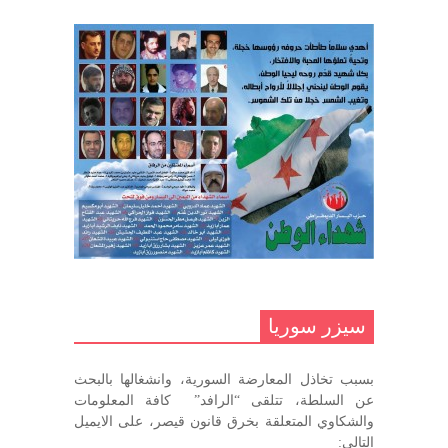
ديسمبر 10, 2020
السوري
مارس 31, 2023
غاب صاحب الضحكة الطفولية
ديسمبر 10, 2020
مناضل بحجم الوطن …منصور الاتاسي .
ما زلت خالدا في قلوبنا
ديسمبر 9, 2020
.منصورالاتاسي.( البوصلة في زمن
الضياع )
سيزر سوريا
ديسمبر 7, 2020
بسبب تخاذل المعارضة السورية، وانشغالها بالبحث
في الذكرى السنوية لرحيل الرفيق منصور أتاسي أبو مطيع
عن السلطة، تتلقى “الرافد” كافة المعلومات
رحمه الله. – عبد الله حاج محمد
والشكاوي المتعلقة بخرق قانون قيصر، على الايميل
ديسمبر 6, 2020
التالي: