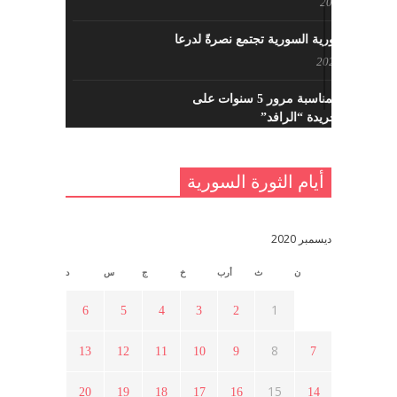
مايو 8, 2022
القوى الثورية السورية تجتمع نصرةً لدرعا
يوليو 7, 2021
احتفالية بمناسبة مرور 5 سنوات على
تأسيس جريدة “الرافد”
مايو 23, 2021
أيام الثورة السورية
القدس والربيع العربي في ندوة لحزب
اليسار
مايو 15, 2021
ديسمبر 2020
ن
ث
أرب
خ
ج
س
د
أسبوع ثقافي في ذكرى الاستقلال
أبريل 16, 2021
1
6
5
4
3
2
8
13
12
11
10
9
7
ما هي حقيقة مشاركة السويداء في
الثورة السورية ؟
15
20
19
18
17
16
14