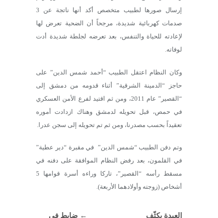
إرسال صورها لطبيب متخصص أكد أنها ناتجة عن 3
صدمات كهربائية شديدة، مرجحاً أن الضحية تعرض لها
لإعادته للحياة والتنفس، بعد تعرضه لجلطة شديدة أدت
لوفاته.
وكان النظام اعتقل الطبيب “أحمد شمس الدين” على
حاجز “الدمينة الشرقية” أثناء قدومه من دمشق إلى
“القصير” عام 2011، ومن ثم اقتيد لفرع الأمن العسكري
في حمص، قبل تحويله لدمشق وهناك ازدادت أموره
تعقيداً بحسب مصدرنا، ومن ثم تم تحويله إلى سجن عدرا.
وتم دفن الطبيب “شمس الدين” في مقبرة “دير عطية”
في القلمون، بعد رفض النظام الموافقة على دفنه في
مسقط رأسه “القصير”، تاركا وراءه أسرة قوامها 5
أشخاص (زوجته وأولادهما الأربعة).
العبدة يكثّف
←
ضابط في