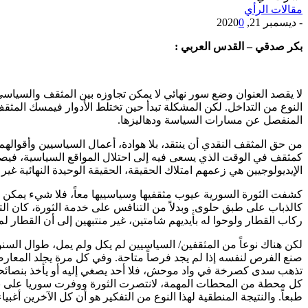
مقالات الرأي
-
ديسمبر 21, 2020
0
بكر صدقي – القدس العربي :
لا يقصد العنوان وضع سور نهائي لا يمكن تجاوزه بين المثقف والسياسي
النوع من التداخل. لكن المشكلة تبدأ حين تختلط الأدوار فيمسك المث
المنفصل عن مسارات السياسة ودهاليزها.
من حق المثقف النقدي أن ينتقد، بلا هوادة، أعمال السياسيين وأقوال
كمثقف في الوقت الذي يسعى فيه إلى احتلال المواقع السياسية، فيصب
الإيديولوجيين هي زعمهم امتلاك الحقيقة، الحقيقة الوحيدة النهائية غير 
كشفت الثورة السورية عيوب مثقفيها وسياسييها معاً، فلا شيء يمكن أ
كالذباب على طبق حلوى. وبدلاً من التنافس على خدمة الثورة، كان الت
ركاب القطار ولوحوا له بأيديهم شامتين، غير منتبهين إلى أن القطار لم
لكن هناك نوعاً من المثقفين/ السياسيين لم يكل ولم يمل، طوال السن
صنع الفرص لنفسه إذا لم يجد فرصاً متاحة. وفي كل مرة يجلد المعارضة 
تذهب سدى كصرخة في واد موحش، فلا أحد يصغي إليه أو يأخذ بنصائحه، و
كل محطة من المحطات المهمة، لانتصرت الثورة ووفرت سوريا على نفسه
طبعاً. والنتيجة المنطقية لهذا النوع من التفكير هو أن كل الآخرين أغبيا