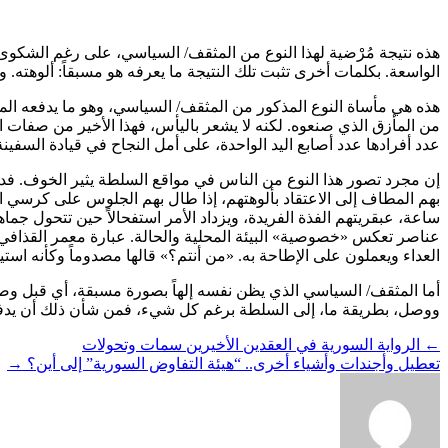
هذه نتيجة مُرْضية لهذا النوع من المثقف/ السياسي، على رغم الشكوى 
الواسعة. بكلمات أخرى تثبت تلك النتيجة ما يعرفه هو مسبقاً: ألوهته. و
هذه هي مأساة النوع المذكور من المثقف/ السياسي، وهو ما يدفعه ال
من المأزق الذي صنعوه. لكنه لا يشعر باليأس، فهذا الأخير من صفات الف
عدد أفرادها عدد أصابع اليد الواحدة، على أمل النجاح في قيادة السفينة
إن مجرد تصور هذا النوع من الناس في مواقع السلطة يثير الخوف. فد
بهم المطاف إلى الاعتقاد بألوهتهم، إذا طال بهم الجلوس على كرسي
ساعة، عبقريتهم الفذة الفريدة، ويزداد الأمر استفحالاً حين تتحول جم
عناصر تعكس «خصوصية» البيئة المحلية والحالة. عبارة معمر القذافي ا
العداء ويعملون على الإطاحة به. «من أنتم؟» قالها مصدوماً وكأنه اس
أما المثقف/ السياسي الذي يظن نفسه إلهاً بصورة مسبقة، أي قبل وصوله
ووصل، بطريقة ما، إلى السلطة برغم كل شيء، فمن شأن ذلك أن يدفعنا 
←
الرواية السورية في العقدين الأخيرين سمات وتحولات
تعطيل وأجندات وأشياء أخرى.. “هيئة التفاوض السورية” إلى أين؟
→