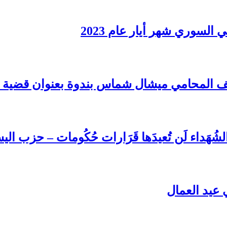
سوري شهر أيار عام 2023
المحامي ميشال شماس بندوة بعنوان قضية المع
اءِ الشُهَداء لَن تُعيدَها قَرَارات حُكُومات – حز
عيد العمال