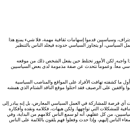
حتراف، وسياسيين قدموا إسهامات ثقافية مهمة، فلا شيء يمنع هذا
مل السياسي، أو يتجاوز السياسي حدوده فيجلد الناس بالتنظير
هذا واجبه. لكن الأمور تختلط حين يفعل الشخص ذلك من موقعه
سياسي معاً. وعموماً نتحدث عن صفة مذمومة لدى بعض السياسيين
ول ما كشفته تهافت الأفراد على المواقع والمناصب السياسية
وا واقفين على الرصيف فقد احتلوا موقع الناقد الشتام الذي همشه
ّت أي فرصة للمشاركة في العمل السياسي المعارض، بل إنه يبادر إلى
شافية للمشكلات التي تواجهها. ولكن هيهات، فكلامه ونقده وأفكاره
سياسيين، من كل عقلهم، أنه لو سمع الناس كلامهم من البداية، وفي
 الناس إليهم، وإذا حدث وفعلوا فهم يلقون باللائمة على الناس