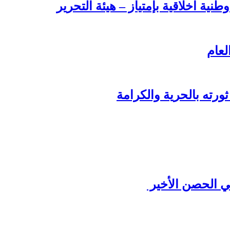
طنية اخلاقية بإمتياز – هيئة التحرير
لعام
ورته بالحرية والكرامة
ي الحصن الأخير