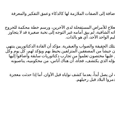
ضافة إلى الصفات الملازمة لها كالذكاء وعمق التفكير والمعرفة
العلاج للأمراض المستفحلة لدى الآخرين، ورسم خطة محكمة للخروج
ه الشافية، لم يبق أمامه غير التوجه إلى نخبة صغيرة قد لا يتجاوز
م الواحد الأحد، أي هو بالذات.
لحقيقة والصواب والعبقرية. مؤكد أن القادة الدكتاتوريين ينتهي
 جيشاً من المصفقين المتزلفين يحيط بهم ويؤكد لهم، كل يوم وكل
 عليها مختصون تعلموا من تجارب دكتاتوريات سابقة وأضافوا إليها
لمؤله الذي يكتشف، فجأة، أن هناك أناس، من محكوميه، يناصبونه
 يصل أبداً، بعدما كشف نواياه قبل الأوان. أما إذا حدثت معجزة
وا البلاد قبل رحيلهم.