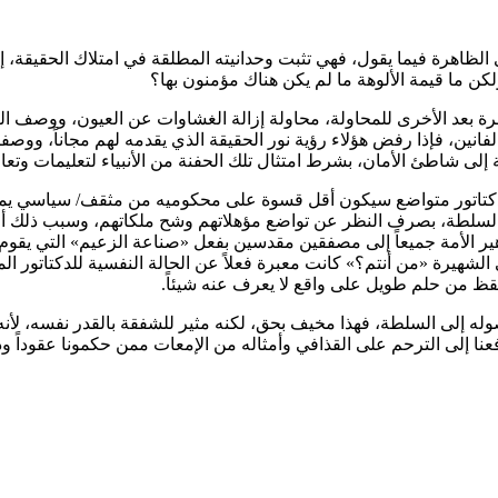
الظاهرة فيما يقول، فهي تثبت وحدانيته المطلقة في امتلاك الحقيقة، إ
لكن ما قيمة الألوهة ما لم يكن هناك مؤمنون بها؟
مرة بعد الأخرى للمحاولة، محاولة إزالة الغشاوات عن العيون، ووصف 
انين، فإذا رفض هؤلاء رؤية نور الحقيقة الذي يقدمه لهم مجاناً، ووصفات
 إلى شاطئ الأمان، بشرط امتثال تلك الحفنة من الأنبياء لتعليمات وتعالي
كتاتور متواضع سيكون أقل قسوة على محكوميه من مثقف/ سياسي يمتلك ا
 السلطة، بصرف النظر عن تواضع مؤهلاتهم وشح ملكاتهم، وسبب ذلك أن
اهير الأمة جميعاً إلى مصفقين مقدسين بفعل «صناعة الزعيم» التي يقوم
لشهيرة «من أنتم؟» كانت معبرة فعلاً عن الحالة النفسية للدكتاتور ا
تيقظ من حلم طويل على واقع لا يعرف عنه شيئاً.
 إلى السلطة، فهذا مخيف بحق، لكنه مثير للشفقة بالقدر نفسه، لأنه لن
إلى الترحم على القذافي وأمثاله من الإمعات ممن حكمونا عقوداً ودمر