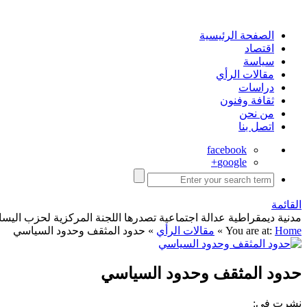
الصفحة الرئيسية
اقتصاد
سياسة
مقالات الرأي
دراسات
ثقافة وفنون
من نحن
اتصل بنا
facebook
google+
القائمة
مدنية ديمقراطية عدالة اجتماعية تصدرها اللجنة المركزية لحزب اليسار الديمقراطي ا
Home
You are at:
»
مقالات الرأي
»
حدود المثقف وحدود السياسي
حدود المثقف وحدود السياسي
نشرت في: