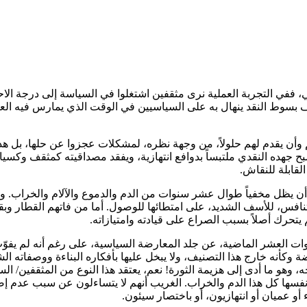
، ففي التجربة العملية نرى مثقفين اشتغلوا في السياسة إلى درجة الا
قف بسوط النقد ينهال به على السياسيين في الوقت الذي يمارس فيه الع
هم وأن يقدم لهم حلولاً، من وجهة نظره، لمشكلات عجزوا عن حلها، بل 
ح جهده النقدي ملتبساً بدوافع انتهازية، ويفقد مصداقيته كمثقف وك
القابلة للنقاش.
ن يظل مخفياً طوال عشر سنوات من الدم والدموع والآلام والخراب. وأ
نافس، للأسف الشديد، على امتطائها للوصول. أما من فاتهم القطار وبق
 يتحرك أصلاً بسبب الصراع على قيادته وامتيازاته.
وات العشر الماضية، عن جلد المعارضة السياسية، على رغم أنه لم يفو
وكأنه خارج هذا التصنيف، ولا يبخل عليها بأفكاره البناءة ووصفاته ال
هو ما أدى إلى هزيمة الثورة! نعم، يعتقد هذا النوع من المثقفين/ ال
ا كل هذا الدم والخراب. الغريب أنهم لا يتساءلون عن سبب عدم إصغاء
ء أو عميان أو انتهازيون، أو باختصار سيئون.