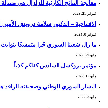
معالجة النتائج الكارثية للزلزال هي مسألة و
فبراير 21, 2023
الافتتاحية – الدكتور سلامة درويش الأمين ا
فبراير 8, 2023
ما زال شعبنا السوري حُرا متمسكا بثوابت ث
مايو 29, 2022
مؤتمر بروكسل السادس كفاكم كذباً
مايو 15, 2022
اليسار السوري الوطني وصحيفته الرافد ه
مايو 8, 2022