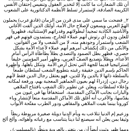
أن تلك الشعارات ما كانت إلا لتخدير العقول وتنفيس إحتقان الأنفس
الكريمة الصادقة، لإستمرار تسلط الأنظمة الدكتاتورية على الشعوب
٢_ فضحت ما سمي على مدى قرن من الزمان (قادة عرب) يحملون
الهمّ العربي ويسعون لإصلاح حال الأمة، أولئك الذين أُلِّفت الأغاني
والأناشيد الكاذبة تمجيداً لبطولاتهم وقدراتهم الإستثنائية، فظهروا
للعلن ودون أي رتوش أنهم عملاء للخارج، يستمدون قوتهم في قهر
الشعب واستمرار وجودهم منه، لا من الشعب ولا من القوانين،
والأنكى من ذلك إنكشاف أمرهم أنهم عملاء لأعداء الأمة بشكل
حصري، فظهر بطل الصمود والتصدي بطلاً بطأطأة الرأس أمام
الأعداء، وبطلاً بتصديع الصفّ العربي، وظهر أمير المؤمنين حليفاً
إستراتيجياً قديماً للجهة التي تحتل أرض الأمة وتنكل بأهلها، وأظهرة
الحاكم بإسم الدين حقيقة رغبته بتطويع الشعب لسلطان طمعاً
بالسلطة ذاتها لا بالدين ولا للدين، فهو يعتقل رجال الدين فقط لأنهم
رجال دين، إزدراءً لهم بعيون الجماهير المعجبة بهم، ورفعة لمكانه
وإعلاء لسلطات، ويعلن عن تطوير ذلك الشعب بافتتاح الملاهي
والبارات بجانب الأماكن المقدسة، استخفافاً بها في عيون من
يقدّسها، والأغرب أنه أغلق تلك الأماكن المقدسة منعاً لإنتشار وباء
كورونا بينما بقيت الملاهي والمقاهي ودور الطرب مفتّحة الأبواب
وزعيم إم الدنيا تتلاعب به وبأم الدنيا دويلة صغيرة مربوطة ربطاً
وثيقا بمن يعلن أنه سيصنع لنا ديناً يتناسب مع رغباته وأهوائه، وألخ ألخ
ومما ظهر وثبت أيضاً أن من يتغنى بالعروبة وينظّر (بالمسلمين) ،