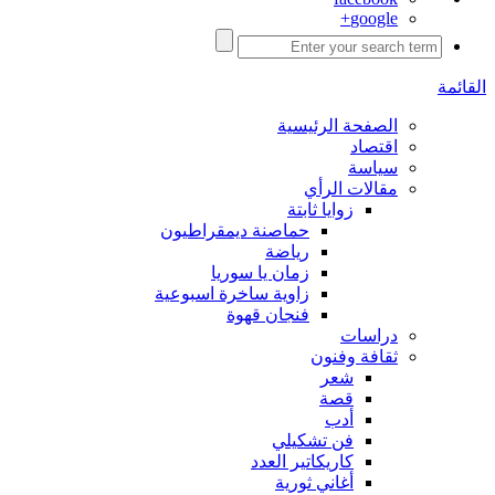
google+
القائمة
الصفحة الرئيسية
اقتصاد
سياسة
مقالات الرأي
زوايا ثابتة
حماصنة ديمقراطيون
رياضة
زمان يا سوريا
زاوية ساخرة اسبوعية
فنجان قهوة
دراسات
ثقافة وفنون
شعر
قصة
أدب
فن تشكيلي
كاريكاتير العدد
أغاني ثورية