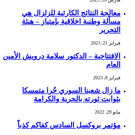
معالجة النتائج الكارثية للزلزال هي
مسألة وطنية اخلاقية بإمتياز – هيئة
التحرير
فبراير 21, 2023
الافتتاحية – الدكتور سلامة درويش الأمين
العام
فبراير 8, 2023
ما زال شعبنا السوري حُرا متمسكا
بثوابت ثورته بالحرية والكرامة
مايو 29, 2022
مؤتمر بروكسل السادس كفاكم كذباً