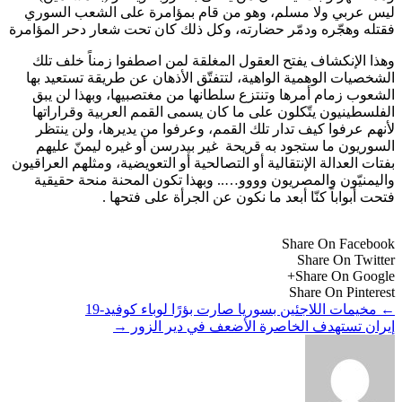
ليس عربي ولا مسلم، وهو من قام بمؤامرة على الشعب السوري
فقتله وهجّره ودمّر حضارته، وكل ذلك كان تحت شعار دحر المؤامرة
وهذا الإنكشاف يفتح العقول المغلقة لمن اصطفوا زمناً خلف تلك
الشخصيات الوهمية الواهية، لتتفتّق الأذهان عن طريقة تستعيد بها
الشعوب زمام أمرها وتنتزع سلطانها من مغتصبيها، وبهذا لن يبق
الفلسطينيون يتّكلون على ما كان يسمى القمم العربية وقراراتها
لأنهم عرفوا كيف تدار تلك القمم، وعرفوا من يديرها، ولن ينتظر
السوريون ما ستجود به قريحة غير بيدرسن أو غيره ليمنّ عليهم
بفتات العدالة الإنتقالية أو التصالحية أو التعويضية، ومثلهم العراقيون
واليمنيّون والمصريون وووو….. وبهذا تكون المحنة منحة حقيقية
فتحت أبواباً كنّا أبعد ما نكون عن الجرأة على فتحها .
Share On Facebook
Share On Twitter
Share On Google+
Share On Pinterest
←
مخيمات اللاجئين بسوريا صارت بؤرًا لوباء كوفيد-19
إيران تستهدف الخاصرة الأضعف في دير الزور
→