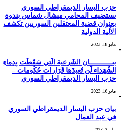
حزب اليسار الديمقراطي السوري
يستضيف المحامي ميشال شماس بندوة
بعنوان قضية المعتقلين السوريين تكشف
الألية الدولية
مايو 18, 2023
بيـــــــــــان الشَرعية الَتي سَقَطَت بِدِماءِ
الشُهَداء لَن تُعيدَها قَرَارات حُكُومات –
حزب اليسار الديمقراطي السوري
مايو 18, 2023
بيان حزب اليسار الديمقراطي السوري
في عيد العمال
مايو 3, 2023