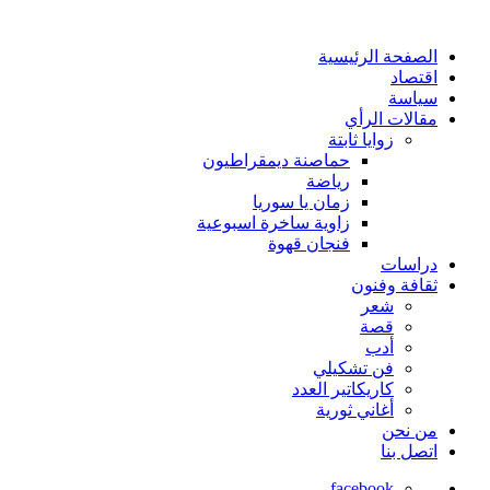
الصفحة الرئيسية
اقتصاد
سياسة
مقالات الرأي
زوايا ثابتة
حماصنة ديمقراطيون
رياضة
زمان يا سوريا
زاوية ساخرة اسبوعية
فنجان قهوة
دراسات
ثقافة وفنون
شعر
قصة
أدب
فن تشكيلي
كاريكاتير العدد
أغاني ثورية
من نحن
اتصل بنا
facebook