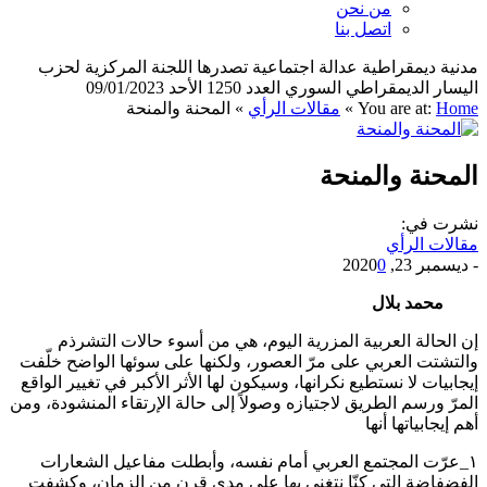
من نحن
اتصل بنا
مدنية ديمقراطية عدالة اجتماعية تصدرها اللجنة المركزية لحزب
اليسار الديمقراطي السوري العدد 1250 الأحد 09/01/2023
Home
You are at:
»
مقالات الرأي
»
المحنة والمنحة
المحنة والمنحة
نشرت في:
مقالات الرأي
-
ديسمبر 23, 2020
0
محمد بلال
إن الحالة العربية المزرية اليوم، هي من أسوء حالات التشرذم
والتشتت العربي على مرّ العصور، ولكنها على سوئها الواضح خلّفت
إيجابيات لا نستطيع نكرانها، وسيكون لها الأثر الأكبر في تغيير الواقع
المرّ ورسم الطريق لاجتيازه وصولاً إلى حالة الإرتقاء المنشودة، ومن
أهم إيجابياتها أنها
١_عرّت المجتمع العربي أمام نفسه، وأبطلت مفاعيل الشعارات
الفضفاضة التي كنّا نتغنى بها على مدى قرن من الزمان، وكشفت