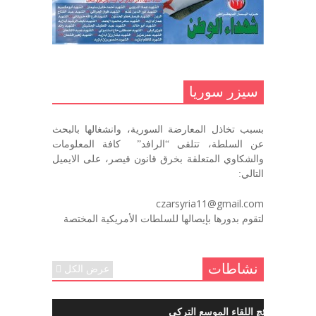
ما زلت خالدا في قلوبنا
ديسمبر 9, 2020
.منصورالاتاسي.( البوصلة في زمن
الضياع )
سيزر سوريا
ديسمبر 7, 2020
بسبب تخاذل المعارضة السورية، وانشغالها بالبحث
في الذكرى السنوية لرحيل الرفيق منصور أتاسي أبو مطيع
عن السلطة، تتلقى “الرافد” كافة المعلومات
رحمه الله. – عبد الله حاج محمد
والشكاوي المتعلقة بخرق قانون قيصر، على الايميل
ديسمبر 6, 2020
التالي:
لروحك المحبة والسلام أبا مطيع لن
czarsyria11@gmail.com
ننساك – خالد الحموري
لتقوم بدورها بإيصالها للسلطات الأمريكية المختصة
ديسمبر 6, 2020
نشاطات
عرض الكل
ما هي نتائج اللقاء الموسع التركي