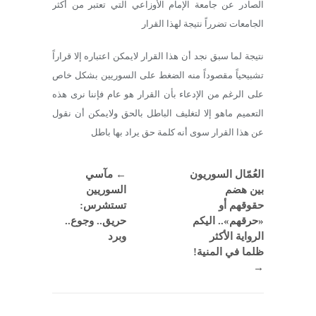
الصادر عن جامعة الإمام الأوزاعي التي تعتبر من أكثر
الجامعات تضرراً نتيجة لهذا القرار
نتيجة لما سبق نجد أن هذا القرار لايمكن اعتباره إلا قراراً
تشبيحياً مقصوداً منه الضغط على السوريين بشكل خاص
على الرغم من الإدعاء بأن القرار هو عام فإننا نرى هذه
التعميم ماهو إلا لتغليف الباطل بالحق ولايمكن أن نقول
عن هذا القرار سوى أنه كلمة حق يراد بها باطل
العُمّال السوريون
←
مآسي
بين هضم
السوريين
حقوقهم أو
تستشرس:
«حرقهم».. اليكم
حريق.. وجوع..
الرواية الأكثر
وبرد
ظلما في المنية!
→