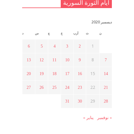
أيام الثورة السورية
القدس والربيع العربي في ندوة لحزب
اليسار
مايو 15, 2021
ديسمبر 2020
ن
ث
أرب
خ
ج
س
د
أسبوع ثقافي في ذكرى الاستقلال
أبريل 16, 2021
1
6
5
4
3
2
8
13
12
11
10
9
7
ما هي حقيقة مشاركة السويداء في
الثورة السورية ؟
15
20
19
18
17
16
14
أبريل 12, 2021
22
27
26
25
24
23
21
هل شاركت طرطوس والسلمية وحلب
29
31
30
28
في الثورة السورية ؟
مارس 29, 2021
« نوفمبر
يناير »