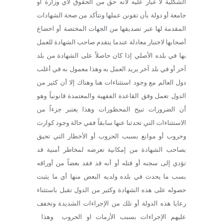
الشكلية لا غبار عليه لأنه حق من الحقوق لأي وزارة أو
جامعة أو دولة بأن تقونن عملها وتتأكد من صحة الشهادات
المقدمة لها عبر تصديقها من الجهات المختصة أو اخضاع
أصحابها لاختبار معادلة عندما يتقدم صاحب الشهادة للعمل
بها في بلده الأصلي إذا كان حاصلاً على الشهادة من بلد
آخر أو في بلد آخر يريد العمل به وهذا معمول به في أغلب
دول العالم مع وجود استثناءات هنا وهناك إلا أن كثير من
الدول تعمل وفق القاعدة الفقهية والمعتمدة قانونياً وهو
أن الضرورات تبيح المحظورات وهذا يعتبر جزءاً من
الاستثناءات التي تحدثنا عنها سابقاً ففي حالة وجود كوارث
وحروب أو موانع بسبب الحروب أو الأخطار التي تحيق
بصاحب الشهادة من إمكانية تعرضه لمخاطر أمنية قد
تؤدي إلى سجنه أو قتله أو أنه قد فقد بعضاً من أوراقه
بسب ما يحدث في بلده ولديه البعض منها أي ما يثبت
حصوله على هذه الشهادة وكثير من الدول تقبل باستثناء
رعايا هذه الدولة أو تلك من الإجراءات الشديدة وتخفف
عليهم الإجراءات بسبب الأزمات او الحروب وهذا