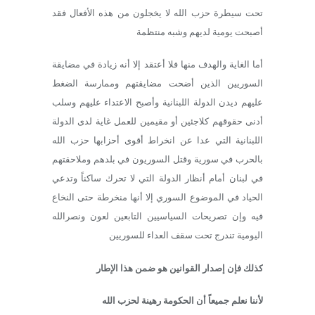
تحت سيطرة حزب الله لا يخجلون من هذه الأفعال فقد
أصبحت يومية لديهم وشبه منتظمة
أما الغاية والهدف منها فلا أعتقد إلا أنه زيادة في مضايقة
السوريين الذين أضحت مضايقتهم وممارسة الضغط
عليهم ديدن الدولة اللبنانية وأصبح الاعتداء عليهم وسلب
أدنى حقوقهم كلاجئين أو مقيمين للعمل غاية لدى الدولة
اللبنانية التي عدا عن انخراط أقوى أحزابها حزب الله
بالحرب في سورية وقتل السوريون في بلدهم وملاحقتهم
في لبنان أمام أنظار الدولة التي لا تحرك ساكناً وتدعي
الحياد في الموضوع السوري إلا أنها منخرطة حتى النخاع
فيه وإن تصريحات السياسيين التابعين لعون ونصرالله
اليومية تندرج تحت سقف العداء للسوريين
كذلك فإن إصدار القوانين هو ضمن هذا الإطار
لأننا نعلم جميعاً أن الحكومة رهينة لحزب الله