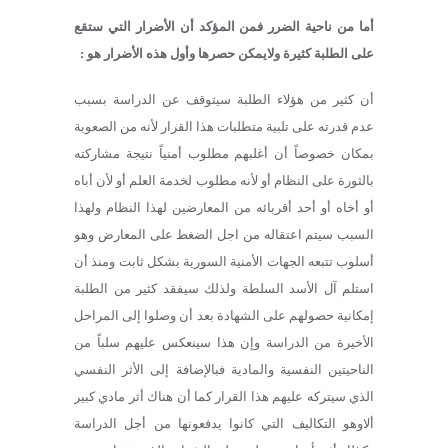
أما من ناحية الضرر فمن المؤكد أن الأضرار التي ستقع
على الطلبة كثيرة ولايمكن حصرها وأول هذه الأضرار هو :
أن كثير من هؤلاء الطلبة سيتوقف عن الدراسة بسبب
عدم قدرته على تلبية متطلبات هذا القرار لأنه من الصعوبة
بمكان خصوصاً أن أغلبهم مطلوب أمنياً نتيجة مشاركته
بالثورة على النظام أو لأنه مطلوب لخدمة العلم أو لأن أباه
أو أخاه أو أحد أقربائه من المعارضين لهذا النظام ولهذا
السبب سيتم اعتقاله من اجل الضغط على المعارض وهو
أسلوب تتبعه الجهات الأمنية السورية بشكل ثابت ومنذ أن
استلم آل الأسد السلطة ولذلك سيفقد كثير من الطلبة
إمكانية حصولهم على الشهادة بعد أن وصلوا إلى المراحل
الأخيرة من الدراسة وإن هذا سينعكس عليهم سلباً من
الناحيتين النفسية والمادية فبالإضافة إلى الأثر النفسي
الذي سيتركه عليهم هذا القرار كما أن هناك أثر مادي كبير
ألاوهو التكاليف التي كانوا يدفعونها من أجل الدراسة