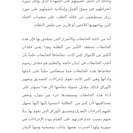
وكذلك أثر تأجيل حصولهم على الشهادة الذي يؤجل بدوره
انخراطهم في سوق العمل وإمكانية حصولهم على مورد
رزق يستطيعون من خلاله التغلب على صعوبات الحياة
التي يواجهونها كلاجئين أو فارين من بطش النظام.
أما من ناحية الجامعات والأضرار التي ستلحق بها فإن هذه
الجامعات ستفقد الكثير من الطلبة وهذا يعني فقدان
الكثير من الأموال التي كانت تتقاضاها الجامعات علماً بأن
أغلب الجامعات في لبنان خاصة والتعليم هو مقابل رسوم
تتقاضاها هذه الجامعات مما سينعكس سلباً على عملها
وأدائها وهي التي كانت تقوم بإجراءات التصديق وتجهيز
الأوراق كذلك مقابل عمولة تتقاضها كل هذا سيؤثر على
أداء هذه الجامعات وسيفقدها جزء من موارد وبعض
مصداقيتها لأن كثير من الطللبة انتسبوا إليها لأنها تسهل
عليهم إجراءات التعديل وتصديق الأوراق التي تقوم بها بدلاً
عنهم بسبب عدم قدرتهم على القيام بهذه الإجراءات في
سورية ولهذا أصدرت بعضها بيانات توضيحية ومنها البيان