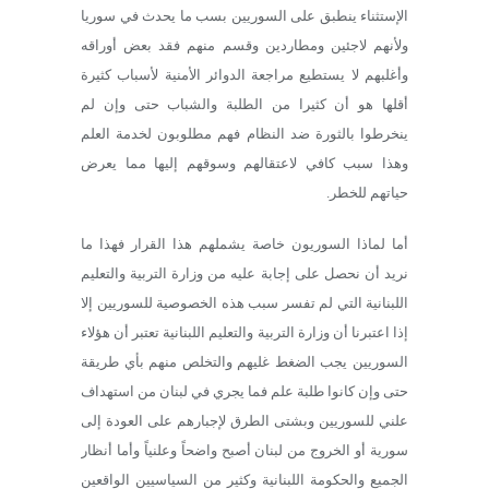
الإستثناء ينطبق على السوريين بسب ما يحدث في سوريا
ولأنهم لاجئين ومطاردين وقسم منهم فقد بعض أوراقه
وأغلبهم لا يستطيع مراجعة الدوائر الأمنية لأسباب كثيرة
أقلها هو أن كثيرا من الطلبة والشباب حتى وإن لم
ينخرطوا بالثورة ضد النظام فهم مطلوبون لخدمة العلم
وهذا سبب كافي لاعتقالهم وسوقهم إليها مما يعرض
حياتهم للخطر.
أما لماذا السوريون خاصة يشملهم هذا القرار فهذا ما
نريد أن نحصل على إجابة عليه من وزارة التربية والتعليم
اللبنانية التي لم تفسر سبب هذه الخصوصية للسوريين إلا
إذا اعتبرنا أن وزارة التربية والتعليم اللبنانية تعتبر أن هؤلاء
السوريين يجب الضغط غليهم والتخلص منهم بأي طريقة
حتى وإن كانوا طلبة علم فما يجري في لبنان من استهداف
علني للسوريين وبشتى الطرق لإجبارهم على العودة إلى
سورية أو الخروج من لبنان أصبح واضحاً وعلنياً وأما أنظار
الجميع والحكومة اللبنانية وكثير من السياسيين الواقعين