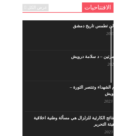
الافتتاحيات
عرض الكل
حرائقكم لن تطمس تاريخ دمشق
يوليو 17, 2023
لا تقتلونا مرتين – د سلامة درويش
مايو 10, 2023
سيزهر دم الشهداء وتنتصر الثورة –
سلامة درويش
مارس 16, 2023
معالجة النتائج الكارثية للزلزال هي مسألة وطنية اخلاقية
بإمتياز – هيئة التحرير
فبراير 21, 2023