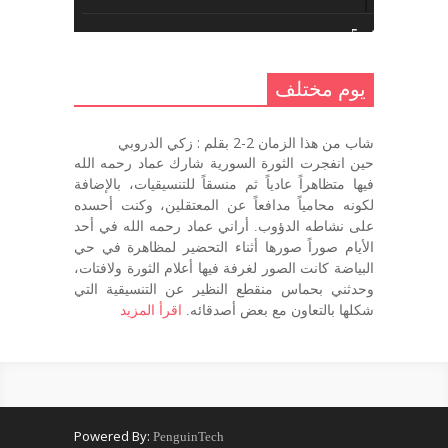
يوم مختلف 5 ..
أكتوبر 10, 2016
يوم مختلف
يوم مختلف …
شاب من هذا الزمان 2-2 بقلم : زكي الدروبي
سبتمبر 26, 2016
حين انفجرت الثورة السورية شارك عماد رحمه الله
فيها متظاهراً عادياً ثم منسقاً للتنسيقيات، بالإضافة
لكونه محامياً مدافعاً عن المعتقلين، وكنت أحسده
على نشاطه الدؤوب. أراني عماد رحمه الله في أحد
يوم مختلف 3
الأيام صوراً صورها أثناء التحضير لمظاهرة في حي
سبتمبر 22, 2016
البياضة كانت الصور لغرفة فيها أعلام الثورة ولافتات،
وحدثني بحماس منقطع النظير عن التنسيقية التي
شكلها بالتعاون مع بعض أصدقائه.
اقرأ المزيد
يوم مختلف – اليوم التالي
سبتمبر 22, 2016
Powered By:
PenguinTech
يوم مختلف – أول يوم