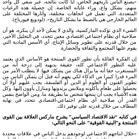
«يصنع الناس تاريخهم الخاص، أيا كانت نتائجه، عبر سعي كل واحد
منهم، بشكل واع، وراء غاياته الخاصة. إن حصيلة هذه الرغبات
المتعددة، التي تعمل في اتجاهات مختلفة، وآثارها المختلفة على
العالم الخارجي هي بالضبط ما يشكل التاريخ». (لودويغ فيورباخ).
الشيء الذي تؤكده الماركسية، والذي لا يمكن لأحد أن ينكره، هو أن
صلاحية أي نظام اجتماعي اقتصادي معين تتحدد، في التحليل الأخير،
من خلال قدرته على تطوير وسائل الإنتاج، أي الأسس المادية التي
يقوم عليها المجتمع والثقافة والحضارة.
إن الفكرة القائلة بأن تطور القوى المنتجة هو الأساس الذي يعتمد
عليه التطور الاجتماعي كله، حقيقة بديهية إلى درجة أنه من
المستغرب حقا أنه ما يزال هناك من يشكك فيها. لا يتطلب الأمر من
المرء قدرا كبيرا من الذكاء لكي يفهم أنه قبل أن يتمكن الناس من
تطوير الفنون أو العلوم أو الدين أو الفلسفة، يجب عليهم أولا أن
يحصلوا على طعام يأكلونه وملابس يرتدونها ومنازل يأوون إليها. وكل
هذه الأشياء يجب أن ينتجها شخص ما بطريقة ما. ومن الواضح بنفس
القدر أن صلاحية أي نظام اجتماعي-اقتصادي تتحدد في نهاية
المطاف من خلال قدرته على توفير ذلك.
في كتابه “نقد الاقتصاد السياسي” يشرح ماركس العلاقة بين القوى
المنتجة و”البنية الفوقية” على النحو التالي:
«خلال انتاجهم الاجتماعي لوجودهم يدخل الناس في علاقات محددة