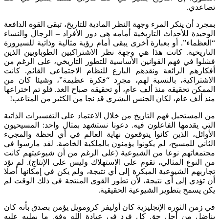
تصاعدي.
بمجرد أن ينكر المرء وجهة النظر المادية للتاريخ، تبقى القوة الدافعة
الوحيدة للأحداث التاريخية أمامه هي دور الأفراد – الرجال والنساء
“العظماء”. أو بعبارة أخرى يبقى أمام رؤية مثالية وذاتية للسيرورة
التاريخية. كانت هذا هي وجهة نظر الاشتراكيين الطوباويين الذين
فشلوا في فهم القوانين الأساسية للتطور التاريخي، على الرغم من
أفكارهم الرائعة ونقدهم البارع للنظام الاجتماعي القائم. كانت
الاشتراكية، بالنسبة لهم، مجرد “فكرة عظيمة”، وشيئا كان من
الممكن تحقيقه منذ ألف عام، أو تحقيقه صباح الغد. فلو تم اختراعها
منذ ألف عام، لكان الجنس البشري قد نجا من الكثير من المتاعب!
من المستحيل فهم التاريخ من خلال الاعتماد على التفسيرات الذاتية
التي يقدمها الفاعلون فيه. دعونا نستشهد بمثال واحد: المسيحيون
الأوائل، الذين كانوا يتوقعون نهاية العالم في أي لحظة والمجيء
الثاني للمسيح، لم يكونوا يؤمنون بالملكية الخاصة. لقد مارسوا في
مجتمعاتهم نوعا من الشيوعية (على الرغم من أن شيوعيتهم كانت
من النوع المثالي، تقوم على الاستهلاك وليس على الإنتاج). لم تؤد
تجاربهم الشيوعية المبكرة إلى أي نتيجة، ولم يكن في إمكانها أصلا
أن تؤدي إلى أي نتيجة، لأن تطور القوى المنتجة في ذلك الوقت لم
يكن يسمح بتطوير الشيوعية الحقيقية.
في زمن الثورة الإنجليزية كان أوليفر كرومويل يؤمن بصدق بأنه كان
يناضل من أجل حق كل فرد في عبادة الله وفق ما يمليه عليه