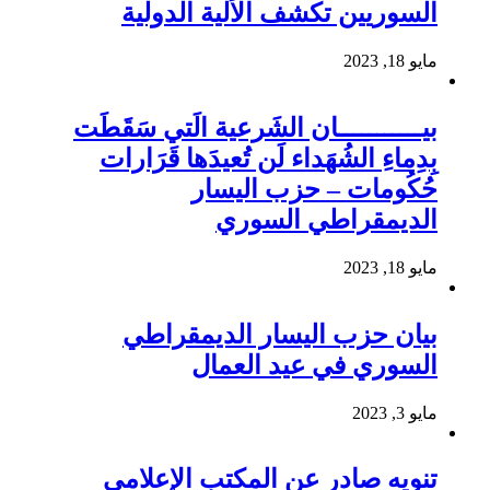
السوريين تكشف الألية الدولية
مايو 18, 2023
بيـــــــــــان الشَرعية الَتي سَقَطَت
بِدِماءِ الشُهَداء لَن تُعيدَها قَرَارات
حُكُومات – حزب اليسار
الديمقراطي السوري
مايو 18, 2023
بيان حزب اليسار الديمقراطي
السوري في عيد العمال
مايو 3, 2023
تنويه صادر عن المكتب الإعلامي