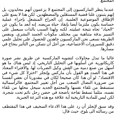
المجتمع.
عندما ينظر الماركسيون إلى المجتمع لا يزعمون أنهم محايدون، بل
إنهم يتبنون علنا قضية المستغَلين والمضطهَدين. لكن هذا لا يمنع على
الإطلاق الموضوعية العلمية. إن الجراح المنشغل بإجراء عملية
حساسة يكون ملتزما أيضا بإنقاذ حياة مريضه. إنه أبعد ما يكون عن
“الحياد” تجاه نتيجة عمليته. لكنه ولهذا السبب بالذات سيعمل على
التمييز بدقة متناهية بين مختلف مكونات الجسد البشري. وبنفس
الطريقة نسعى نحن الماركسيون جاهدين للحصول على تحليل علمي
دقيق للسيرورات الاجتماعية، من أجل أن نتمكن من التأثير بنجاح في
مسارها.
غالبا ما تبذل محاولات لتشويه الماركسية عن طريق نشر صورة
كاريكاتورية عن أسلوبها في التحليل التاريخي، إذ ليس هناك ما هو
أسهل من صنع دمية من القش وكيل الضربات لها. والافتراء المعتاد
في هذا الصدد هو القول بأن ماركس وإنجلز “اختزلا كل شيء في
الاقتصاد”. لو أن هذا كان صحيحا لكان في مقدورنا أن نعفي أنفسنا
من ضرورة النضال الصعب من أجل تغيير المجتمع. فالرأسمالية
ستسقط من تلقاء نفسها والمجتمع الجديد سيحل محلها من تلقاء
نفسه، مثلما تسقط تفاحة ناضجة في حضن رجل نائم تحت شجرة.
لكن ليس للمادية التاريخية أية علاقة مع هذه النزعة الجبرية.
وقد سبق لإنجلز أن رد على هذا الادعاء السخيف في هذا المقتطف
من رسالته الى بلوخ، حيث قال: