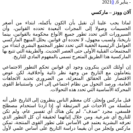
-
يناير 6, 2021
0
آلان وودز – ماركسي
لماذا يجب علينا أن نقبل بأن الكون بأكمله، ابتداء من أصغر
الجسيمات وصولا إلى المجرات البعيدة تحدده القوانين، وأن
السيرورات التي تحدد تطور جميع الأنواع محكومة بالقوانين، بينما
تاريخنا، ولسبب مجهول، لا تحدده أي قوانين. يحلل المنهج الماركسي
العوامل الرئيسية الخفية التي تحدد تطور المجتمع البشري ابتداء من
المجتمعات القبلية الأولى حتى العصر الحديث. والطريقة التي تتبع بها
الماركسية هذا الطريق المتعرج تسمى بالمفهوم المادي للتاريخ.
إن أولئك الذين ينكرون وجود أي قوانين تحكم التطور الاجتماعي
يتعاملون مع التاريخ من وجهة نظر ذاتية وأخلاقية. لكن عوض
الاقتصار على الحقائق المنعزلة، من الضروري تحديد الاتجاهات
العامة، ورصد التحول من نظام اجتماعي إلى آخر، واستنباط القوى
المحركة الأساسية التي تحدد هذه التحولات.
قبل ماركس وإنجلز، كان معظم الناس ينظرون إلى التاريخ على أنه
سلسلة من الأحداث غير المرتبطة أو، إذا أردنا استخدام مصطلح
فلسفي، مجرد “صدف”. لم يكن هناك أي تفسير عام، ولم تكن
للتاريخ أي شرعية. ومن خلال إثباتهما لحقيقة أن كل التطور الذي
تعرفه البشرية يعتمد في الأساس على تطور القوى المنتجة، تمكن
ماركس وإنجلز من أن يقيما دراسة التاريخ على أساس علمي لأول