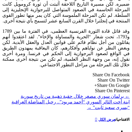
ضميره. لكن مسيرة التاريخ اللاحقة أثبتت أن ثورة كرومويل كانت
المرحلة الحاسمة في الصعود المتواصل للبرجوازية الإنجليزية إلى
السلطة. لم تكن المرحلة الملموسة التي كان يمر منها تطور القوى
المنتجة في إنجلترا خلال القرن السابع عشر لتسمح بأي نتيجة أخرى.
وقد قاتل قادة الثورة الفرنسية العظمى، في الفترة ما بين 1789
و1793، تحت شعار “الحرية والمساواة والإخاء”. لقد اعتقدوا أنهم
يقاتلون من أجل نظام قائم على قوانين العدل والعقل الأبدية. لكن
وبغض النظر عن نواياهم وأفكارهم، كان اليعاقبة يمهدون الطريق
في الواقع لصعود البرجوازية إلى الحكم في فرنسا. ومرة أخرى
نقول إنه، من وجهة النظر العلمية، لم تكن من نتيجة أخرى ممكنة
خلال تلك المرحلة من مراحل التطور الاجتماعي.
Share On Facebook
Share On Twitter
Share On Google+
Share On Pinterest
←
برلمان سوري مصغر خلال حقبة ذهبية من تاريخ سورية
ابنة أخت الثائر السوري “أحمد مريود”.. رحيل المناضلة العراقية
“يسرى سعيد ثابت”
→
الافتتاحيات
عرض الكل