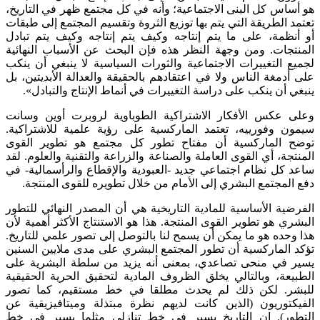
هو أساس كل البنى الاجتماعية؛ وأنه في كل مجتمع ظهر في التاريخ،
تعتمد الطريقة التي يتم بها توزيع الثروة وتقسيم المجتمع إلى طبقات
أو أنظمة، على ما يتم إنتاجه وكيف يتم إنتاجه وكيف يتم تبادل
المنتجات. ومن وجهة النظر هذه فإن البحث عن الأسباب النهائية
لجميع التغييرات الاجتماعية والثورات السياسية لا ينبغي أن ينكب
على أدمغة الناس ولا في اعتقادهم بالحقيقة والعدالة الأبديتين، بل
ينبغي أن ينكب على دراسة التغييرات في أنماط الإنتاج والتبادل».
وعلى عكس الأفكار الاشتراكية الطوباوية لروبرت أوين وسانت
سيمون وفورييه، تعتمد الماركسية على رؤية علمية للاشتراكية.
توضح الماركسية أن مفتاح تطور كل مجتمع هو تطوير القوى
المنتجة، أي القوى العاملة والصناعة والزراعة والتقنية والعلوم. لقد
ساعد كل نظام اجتماعي جديد -العبودية والإقطاع والرأسمالية- في
دفع المجتمع البشري إلى الأمام من خلال تطويره للقوى المنتجة.
الفرضية الأساسية للمادية التاريخية هي أن المصدر النهائي للتطور
البشري هو تطوير القوى المنتجة. هذا هو الاستنتاج الأكثر أهمية لأن
هذا وحده هو ما يمكن أن يسمح لنا بالتوصل إلى تصور علمي للتاريخ.
تؤكد الماركسية أن تطور المجتمع البشري على مدى ملايين السنين
يسير في منحى تصاعدي، بمعنى أنه يزيد من سلطة البشرية على
الطبيعة، وبالتالي يخلق الظروف المادية لتحقيق الحرية الحقيقية
للبشر. لكن ذلك لم يحدث مطلقا في خط مستقيم، كما تصور
الفيكتوريون (الذين كانت لديهم نظرة مبتذلة وميتافيزيقية عن
التطور). إن التاريخ يسير في خط تنازلي مثلما يسير في خط