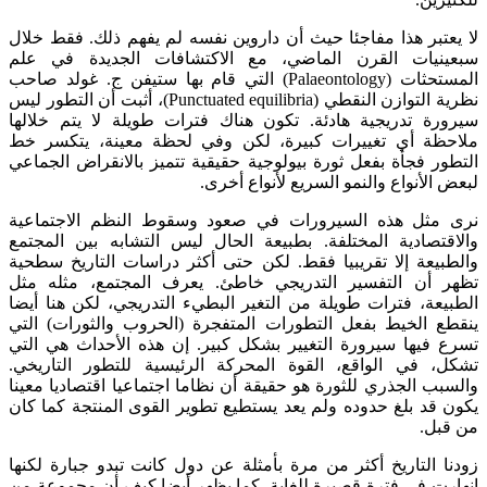
لا يعتبر هذا مفاجئا حيث أن داروين نفسه لم يفهم ذلك. فقط خلال
سبعينيات القرن الماضي، مع الاكتشافات الجديدة في علم
المستحثات (Palaeontology) التي قام بها ستيفن ج. غولد صاحب
نظرية التوازن النقطي (Punctuated equilibria)، أثبت أن التطور ليس
سيرورة تدريجية هادئة. تكون هناك فترات طويلة لا يتم خلالها
ملاحظة أي تغييرات كبيرة، لكن وفي لحظة معينة، يتكسر خط
التطور فجأة بفعل ثورة بيولوجية حقيقية تتميز بالانقراض الجماعي
لبعض الأنواع والنمو السريع لأنواع أخرى.
نرى مثل هذه السيرورات في صعود وسقوط النظم الاجتماعية
والاقتصادية المختلفة. بطبيعة الحال ليس التشابه بين المجتمع
والطبيعة إلا تقريبيا فقط. لكن حتى أكثر دراسات التاريخ سطحية
تظهر أن التفسير التدريجي خاطئ. يعرف المجتمع، مثله مثل
الطبيعة، فترات طويلة من التغير البطيء التدريجي، لكن هنا أيضا
ينقطع الخيط بفعل التطورات المتفجرة (الحروب والثورات) التي
تسرع فيها سيرورة التغيير بشكل كبير. إن هذه الأحداث هي التي
تشكل، في الواقع، القوة المحركة الرئيسية للتطور التاريخي.
والسبب الجذري للثورة هو حقيقة أن نظاما اجتماعيا اقتصاديا معينا
يكون قد بلغ حدوده ولم يعد يستطيع تطوير القوى المنتجة كما كان
من قبل.
زودنا التاريخ أكثر من مرة بأمثلة عن دول كانت تبدو جبارة لكنها
انهارت في فترة قصيرة للغاية. كما يظهر أيضا كيف أن مجموعة من