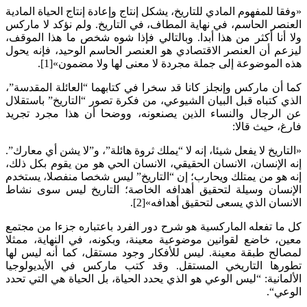
«وفقا للمفهوم المادي للتاريخ، يشكل إنتاج وإعادة إنتاج الحياة المادية
العنصر الحاسم، في نهاية المطاف، في التاريخ. ولم نؤكد لا ماركس
ولا أنا أكثر من هذا أبدا. وبالتالي فإذا شوه شخص ما هذا الموقف،
ليزعم أن العنصر الاقتصادي هو العنصر الحاسم الوحيد، فإنه يحول
هذه الموضوعة إلى جملة مجردة لا معنى لها ولا مضمون»[1].
كما أن ماركس وإنجلز كانا قد سخرا في كتابهما “العائلة المقدسة”،
الذي كتباه قبل البيان الشيوعي، من فكرة تصور “التاريخ” باستقلال
عن الرجال والنساء الذين يصنعونه، ووضحا أن هذا مجرد تجريد
فارغ، حيث قالا:
«التاريخ لا يفعل شيئا، إنه لا “يملك ثروة هائلة”، و”لا يشن أي معارك”.
إنه الإنسان، الانسان الحقيقي، الانسان الحي هو من يقوم بكل ذلك،
إنه هو من يمتلك ويحارب؛ إن “التاريخ” ليس شخصا منفصلا، يستخدم
الإنسان وسيلة لتحقيق أهدافه الخاصة؛ التاريخ ليس سوى نشاط
الانسان الذي يسعى لتحقيق أهدافه»[2].
كل ما تفعله الماركسية هو شرح دور الفرد باعتباره جزءا من مجتمع
معين، خاضع لقوانين موضوعية معينة، وبكونه، في النهاية، ممثلا
لمصالح طبقة معينة. ليس للأفكار وجود مستقل، كما أنه ليس لها
تطورها التاريخي المستقل. وقد كتب ماركس في الأيديولوجيا
الألمانية: “ليس الوعي هو الذي يحدد الحياة، بل الحياة هي التي تحدد
الوعي“.