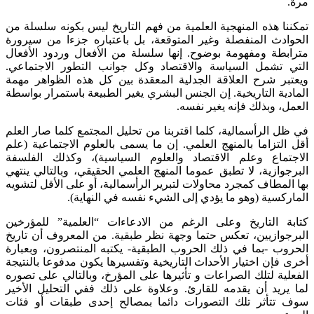
مرة.
تمكننا هذه المنهجية العلمية من فهم التاريخ ليس بكونه سلسلة من
الحوادث المنفصلة وغير المتوقعة، بل باعتباره جزءا من سيرورة
مترابطة ومفهومة بوضوح. إنها سلسلة من الأفعال وردود الأفعال
التي تشمل السياسة والاقتصاد وكل جوانب التطور الاجتماعي.
ويعتبر شرح العلاقة الجدلية المعقدة بين كل هذه الظواهر مهمة
المادية التاريخية. إن الجنس البشري يغير الطبيعة باستمرار بواسطة
العمل، وبذلك فإنه يغير نفسه.
في ظل الرأسمالية، كلما اقتربنا من تحليل المجتمع كلما صار العلم
أقل التزاما بالمنهج العلمي. إن ما يسمى بالعلوم الاجتماعية (علم
الاجتماع وعلم الاقتصاد والعلوم السياسية)، وكذلك الفلسفة
البرجوازية، لا تطبق عموما المنهج العلمي الحقيقي، وبالتالي ينتهي
بها المطاف كمجرد محاولات لتبرير الرأسمالية، أو على الأقل لتشويه
الماركسية (وهو ما يؤدي إلى الشيء نفسه في النهاية).
كتابة التاريخ وعلى الرغم من الادعاءات “العلمية” للمؤرخين
البرجوازيين، تعكس حتما وجهة نظر طبقية. من المعروف أن تاريخ
الحروب -بما في ذلك الحروب الطبقية- يكتبه المنتصرون، وبعبارة
أخرى فإن اختيار الأحداث التاريخية وتفسيرها يكون مدفوعا بالنتيجة
الفعلية لتلك الصراعات و تأثيرها على المؤرخ، وبالتالي على تصوره
لما يريد أن يقدمه للقارئ. وعلاوة على ذلك ففي التحليل الأخير
سوف تتأثر تلك التصورات دائما بمصالح إحدى طبقات أو فئات