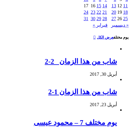
17
16
15
14
13
12
11
24
23
22
21
20
19
18
31
30
29
28
27
26
25
« ديسمبر
فبراير »
يوم مختلف
عرض الكل
شاب من هذا الزمان 2-2
أبريل 30, 2017
شاب من هذا الزمان 1-2
أبريل 23, 2017
يوم مختلف 7 – محمود عيسى