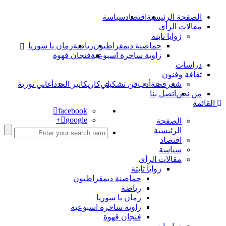
الصفحة الرئيسية
اقتصاد
سياسة
مقالات الرأي
زوايا ثابتة
حماصنة ديمقراطيون
رياضة
زمان يا سوريا
زاوية ساخرة اسبوعية
فنجان قهوة
دراسات
ثقافة وفنون
شعر
قصة
أدب
فن تشكيلي
كاريكاتير العدد
أغاني ثورية
من نحن
اتصل بنا
القائمة
facebook
google+
الصفحة
الرئيسية
اقتصاد
سياسة
مقالات الرأي
زوايا ثابتة
حماصنة ديمقراطيون
رياضة
زمان يا سوريا
زاوية ساخرة اسبوعية
فنجان قهوة