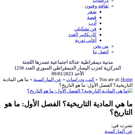
دراسات
ثقافة وفنون
شعر
قصة
أدب
فن تشكيلي
كاريكاتير العدد
أغاني ثورية
من نحن
اتصل بنا
مدنية ديمقراطية عدالة اجتماعية تصدرها اللجنة
المركزية لحزب اليسار الديمقراطي السوري العدد 1250
الأحد 09/01/2023
Home
You are at:
»
كتب ودراسات
»
عن الماركسية
»
ما هي المادية
التاريخية؟ الفصل الأول: ما هو التاريخ؟
ما هي المادية التاريخية؟ الفصل الأول: ما هو
التاريخ؟
نشرت في:
عن الماركسية