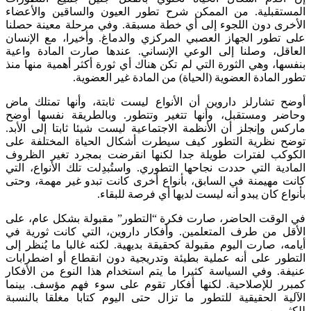
المستقبلية. من الممكن شرح تطور العيون والساقين والأعضاء
الأخرى دون اللجوء إلى أي خطة مسبقة. وفي مرحلة معينة حصلنا
على تطور الجهاز العصبي المركزي والدماغ. وأخيرا، مع الإنسان
العاقل، وصلنا إلى الوعي الإنساني. عندها صارت المادة واعية
بنفسها، وهي الثورة التي لم تكن هناك أي ثورة أكثر أهمية منها منذ
تطور المادة العضوية (الحياة) من المادة غير العضوية.
أوضح تشارلز داروين أن الأنواع ليست ثابتة، وأنها تمتلك ماض
وحاضر ومستقبل، وأنها تتغير وتتطور. وبالطريقة نفسها أوضح
ماركس وإنجلز أن الأنظمة الاجتماعية ليست شيئا ثابتا إلى الأبد.
توضح نظرية التطور كيف سيطرت أشكال الحياة المختلفة على
الكوكب لفترات طويلة جدا لكنها انقرضت بمجرد تغير الظروف
المادية التي حددت نجاحها التطوري. واستُبدِلت تلك الأنواع، التي
كانت مهيمنة في السابق، بأنواع أخرى كانت تبدو غير مهمة، وحتى
بأنواع كان يبدو أنه ليست لديها أي فرصة للبقاء.
في الوقت الحاضر، صارت فكرة “التطور” مقبولة بشكل عام، على
الأقل من طرف المتعلمين. وأفكار داروين، التي كانت ثورية في
أيامه، صارت اليوم مقبولة كحقيقة بديهية. لكنه غالبا ما يُنظر إلى
التطور على أنه عملية بطيئة وتدريجية دون انقطاع أو اضطرابات
عنيفة. وفي السياسة كثيرا ما يتم استخدام هذا النوع من الأفكار
كمبرر للإصلاحية. لكنها أفكار تقوم على سوء فهم مؤسف. بينما
الآلية الحقيقية للتطور ما تزال حتى اليوم كتابا مغلقا بالنسبة
للكثيرين.