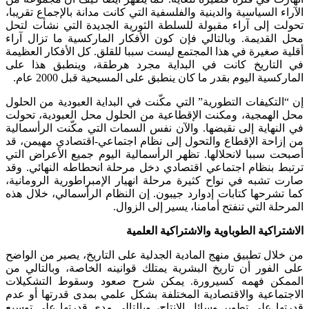
الآراء السياسية والدينية والفلسفية التي كانت مدانة بالإجماع تقريبا،
تحولت إلى آراء مقبولة للسلطة الثورية الجديدة التي نشأت لتحل
محل القديمة. وبالتالي فإن كون الأفكار الماركسية ما تزال آراء
أقلية صغيرة في هذا المجتمع ليست سببا للقلق. كل الأفكار العظيمة
في التاريخ كانت في البداية مجرد هرطقة، وينطبق هذا على
الماركسية اليوم بقدر ما كان ينطبق على المسيحية قبل 2000 عام.
إن “التكيفات التطورية” التي مكّنت في البداية العبودية من الحلول
محل الهمجية، ومكنت الإقطاعية من الحلول محل العبودية، تحولت
في النهاية إلى نقيضها. والآن نفس السمات التي مكّنت الرأسمالية
من إزاحة الإقطاع والتحول إلى نظام اجتماعي-اقتصادي مهيمن، قد
أصبحت سببا لانحلالها. تظهر الرأسمالية اليوم جميع الأعراض التي
ترتبط بنظام اجتماعي اقتصادي دخل مرحلة انحطاطه النهائي. وقد
صارت تشبه في نواح كثيرة مرحلة انهيار الإمبراطورية الرومانية،
كما تشرحها كتابات إدوارد جيبون. إن النظام الرأسمالي، خلال هذه
المرحلة التي تنفتح أمامنا، يسير إلى الزوال.
الاشتراكية الطوباوية والاشتراكية العلمية
من خلال تطبيق منهج المادية الجدلية على التاريخ، يصير من الواضح
على الفور أن تاريخ البشرية يمتلك قوانينه الخاصة، وبالتالي من
الممكن فهمه كسيرورة. يمكن شرح صعود وسقوط التشكيلات
الاجتماعية والاقتصادية المختلفة بشكل علمي بمدى قدرتها أو عدم
قدرتها على تطوير وسائل الإنتاج، وبالتالي مدى قدرتها على توسيع