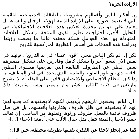
الارادة الحرة؟
إن أفكار الناس وأفعالهم مشروطة بالعلاقات الاجتماعية القائمة،
التي لا يعتمد تطورها على الإرادة الذاتية لهؤلاء الرجال والنساء، بل
يعتمد على قوانين محددة. تعكس هذه العلاقات الاجتماعية، في
التحليل الأخير، احتياجات تطور القوى المنتجة. وتشكل العلاقات
المتبادلة بين هذه العوامل شبكة معقدة غالبا ما يصعب رؤيتها.
ودراسة هذه العلاقات هي أساس النظرية الماركسية للتاريخ.
لكن إذا لم يكن الناس مجرد “قوى عمياء في يد التاريخ”، فإنهم في
نفس الآن ليسوا أحرارا بشكل كامل وقادرين على تشكيل مصيرهم
بغض النظر عن الظروف القائمة التي يفرضها مستوى التطور
الاقتصادي، وتطور العلوم والتقنية، الذي يحدد، في آخر المطاف، ما
إذا كان النظام الاجتماعي والاقتصادي قادرا على البقاء أم لا. يشرح
ماركس في كتابه “الثامن عشر من برومير لويس بونابرت” ذلك
قائلا:
«إن الناس يصنعون تاريخهم بأيديهم، لكنهم لا يصنعونه كما يحلو لهم؛
إنهم لا يصنعونه في ظل ظروف يختارونها بأنفسهم، بل في ظل
ظروف قائمة بالفعل، ظروف ورثوها ونقلوها من الماضي. إن تقاليد
جميع الأجيال الميتة تثقل مثل جبال الألب على أدمغة الأحياء […]».
كما عبر إنجلز لاحقا عن الفكرة نفسها بطريقة مختلفة، حين قال: