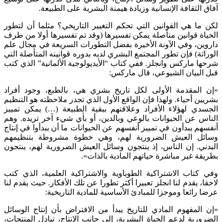
آفاق الثقافة الإنسانية وزيادة هيمنة البشرية على الطبيعة.
لكن ما هي القوانين التي تحكم التغيير التاريخي؟ مثلما أن لتطور
الحياة قوانين متأصلة يمكن تفسيرها (وقد تم تفسيرها أولا من طرف
داروين، وفي الآونة الأخيرة بفضل التطورات السريعة في مجال علم
الوراثة) فإن تطور المجتمع البشري لديه بدوره قوانينه المتأصلة التي
شرحها ماركس وانجلز. ففي كتاب “الأيديولوجية الألمانية” الذي كتب
قبل البيان الشيوعي، قال ماركس:
«إن المقدمة الأولى لكل تاريخ بشري هي، بالطبع، وجود أفراد
بشريين أحياء. ولهذا فإن الواقع الأول الذي تجدر ملاحظته هو التنظيم
الجسدي لهؤلاء الأفراد وعلاقتهم ببقية الطبيعة (…) يمكن تمييز
الناس عن الحيوانات بالوعي وبالدين، أو بأي شيء آخر تريده. وهم
أنفسهم يبدأون في تمييز أنفسهم عن الحيوانات ما أن يبدأوا في إنتاج
وسائل العيش الضرورية لهم، وهي خطوة مشروطة بتنظيمهم
البدني. إن الناس، إذ ينتجون وسائل العيش الضرورية لهم، ينتجون
بطريقة غير مباشرة حياتهم المادية بالذات».
وفي كتاب الاشتراكية الطوباوية والاشتراكية العلمية، الذي كتب
لاحقا، يقدم لنا انجلز تعبيرا أكثر تطورا عن تلك الأفكار. حيث يقدم لنا
عرضا رائعا وموجزا للمبادئ الأساسية للمادية التاريخية:
«إن المفهوم المادي للتاريخ يبدأ من الافتراض بأن إنتاج الوسائل
الضرورية لدعم الحياة البشرية، إلى جانب الإنتاج، تبادل المنتجات،