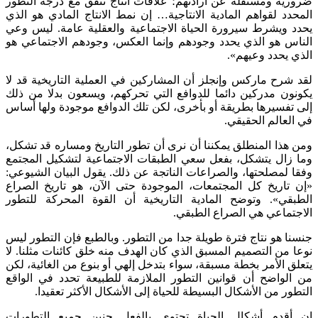
ضرورية ومستقلة عن ارادتهم؛ علاقات انتاج تتفق مع درجة التطور
المحدد لقواهم المادية الانتاجية… إن نمط الانتاج المادي هو الذي
يحدد ويشرط سيرورة الحياة الاجتماعية والعقلية عامة. ليس وعي
الناس هو الذي يحدد وجودهم وإنما العكس، وجودهم الاجتماعي هو
الذي يحدد وعيهم».
لقد شرح ماركس وإنجلز أن المشاركين في العملية التاريخية قد لا
يكونون مدركين دائما للدوافع التي تحركهم، ويسعون بدلا من ذلك
إلى تفسيرها بطريقة أو بأخرى، لكن تلك الدوافع موجودة ولها أساس
في العالم الحقيقي.
ومن هذا المنطلق يمكننا أن نرى أن تطور التاريخ ومساره قد تشكل،
وما زال يتشكل، بفعل سعي الطبقات الاجتماعية لتشكيل المجتمع
وفقا لمصلحتها، والصراعات الناتجة عن ذلك. يقول البيان الشيوعي:
«إن تاريخ كل المجتمعات، الموجودة حتى الآن، هو تاريخ الصراع
الطبقي». وتوضح المادية التاريخية أن القوة المحركة للتطور
الاجتماعي هي الصراع الطبقي.
جنسنا هو نتاج فترة طويلة جدا من التطور. وبالطبع فإن التطور ليس
نوعا من التصميم المسبق الذي كان الهدف منه خلق كائنات مثلنا. لا
يتعلق الأمر بخطة مسبقة، سواء بتدخل إلهي أو بنوع من الغائية، لكن
من الواضح أن قوانين التطور الملازمة للطبيعة تحدد في الواقع
التطور من الأشكال البسيطة للحياة إلى الأشكال الأكثر تعقيدا.
إن أقدم أشكال الحياة تحتوي بالفعل جنين جميع التطورات