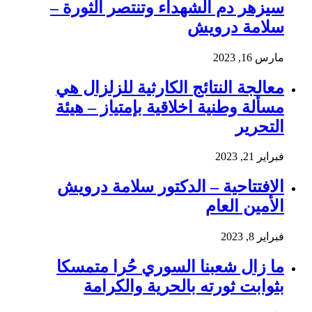
سيزهر دم الشهداء وتنتصر الثورة –
سلامة درويش
مارس 16, 2023
معالجة النتائج الكارثية للزلزال هي
مسألة وطنية اخلاقية بإمتياز – هيئة
التحرير
فبراير 21, 2023
الافتتاحية – الدكتور سلامة درويش
الأمين العام
فبراير 8, 2023
ما زال شعبنا السوري حُرا متمسكا
بثوابت ثورته بالحرية والكرامة