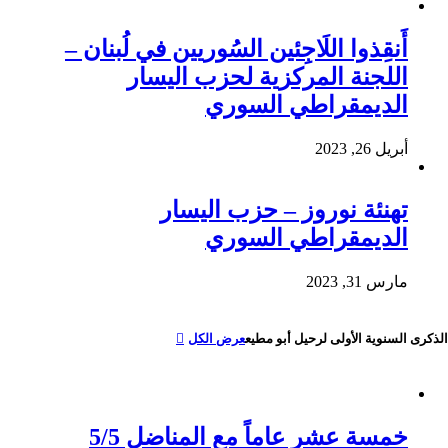
أَنقِذوا اللَاجِئين السُوريين في لُبنان –
اللجنة المركزية لحزب اليسار
الديمقراطي السوري
أبريل 26, 2023
تهنئة نوروز – حزب اليسار
الديمقراطي السوري
مارس 31, 2023
الذكرى السنوية الأولى لرحيل أبو مطيع
عرض الكل
خمسة عشر عاماً مع المناضل 5/5