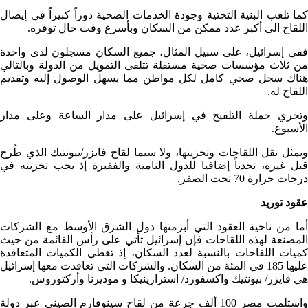
كما تلعب البنية التحتية وجودة الخدمات الصحية دوراً كبيراً في إيصال
اللقاح الى أكبر عدد ممكن من السكان وبأسرع وقت حال توفره.
ففي إسرائيل، على سبيل المثال، جميع السكان مسجلون لدى واحدة
من ثلاث مؤسسات صحية مستقلة تتلقى التمويل من الدولة وبالتالي
هناك سجل صحي كامل لكل مواطن مما يسهل الوصول إليه وتقديم
اللقاح له.
وتجري حملة التلقيح في إسرائيل على مدار الساعة وعلى مدار
الأسبوع.
ويمثل نقل اللقاحات وتخزينها، ولا سيما لقاح فايزر/بيونتيك الذي طُرح
قبل غيره، تحدياً إضافيا للدول النامية والفقيرة إذ يجب تخزينه في
درجات حرارة 70 تحت الصفر.
عقود توريد
أما من ناحية العقود التي أبرمتها دول الشرق الأوسط مع الشركات
المصنعة لهذه اللقاحات فإن إسرائيل تأتي على رأس القائمة من حيث
كميات اللقاحات بالنسبة لعدد السكان، إذ تغطي الكميات المتعاقدة
عليها 185 في المئة من السكان. والشركات التي تعاقدت معها إسرائيل
هي فايزر/ بيونتيك واكسفورد/ استرازينيكا و موديرنا وأركتوروس.
واستلمت مصر 100 ألف جرعة من لقاح سينوفارم الصيني عبر دولة