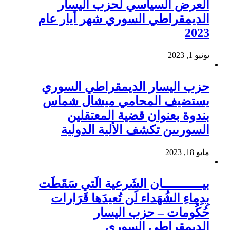
العرض السياسي لحزب اليسار
الديمقراطي السوري شهر أيار عام
2023
يونيو 1, 2023
حزب اليسار الديمقراطي السوري
يستضيف المحامي ميشال شماس
بندوة بعنوان قضية المعتقلين
السوريين تكشف الألية الدولية
مايو 18, 2023
بيـــــــــــان الشَرعية الَتي سَقَطَت
بِدِماءِ الشُهَداء لَن تُعيدَها قَرَارات
حُكُومات – حزب اليسار
الديمقراطي السوري