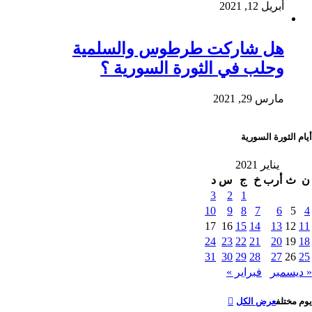
أبريل 12, 2021
هل شاركت طرطوس والسلمية
وحلب في الثورة السورية ؟
مارس 29, 2021
أيام الثورة السورية
يناير 2021
ن
ث
أرب
خ
ج
س
د
3
2
1
10
9
8
7
6
5
4
17
16
15
14
13
12
11
24
23
22
21
20
19
18
31
30
29
28
27
26
25
« ديسمبر
فبراير »
يوم مختلف
عرض الكل