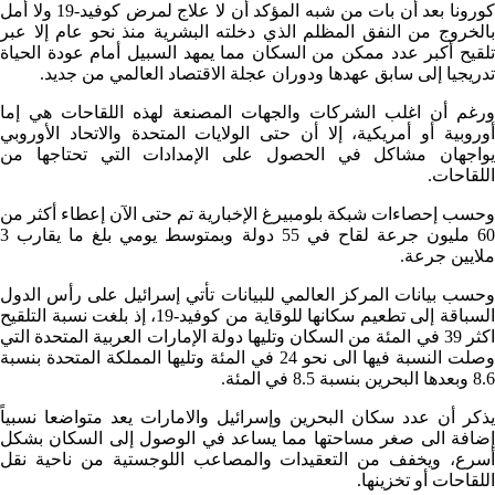
كورونا بعد أن بات من شبه المؤكد أن لا علاج لمرض كوفيد-19 ولا أمل
بالخروج من النفق المظلم الذي دخلته البشرية منذ نحو عام إلا عبر
تلقيح أكبر عدد ممكن من السكان مما يمهد السبيل أمام عودة الحياة
تدريجيا إلى سابق عهدها ودوران عجلة الاقتصاد العالمي من جديد.
ورغم أن اغلب الشركات والجهات المصنعة لهذه اللقاحات هي إما
أوروبية أو أمريكية، إلا أن حتى الولايات المتحدة والاتحاد الأوروبي
يواجهان مشاكل في الحصول على الإمدادات التي تحتاجها من
اللقاحات.
وحسب إحصاءات شبكة بلومبيرغ الإخبارية تم حتى الآن إعطاء أكثر من
60 مليون جرعة لقاح في 55 دولة وبمتوسط يومي بلغ ما يقارب 3
ملايين جرعة.
وحسب بيانات المركز العالمي للبيانات تأتي إسرائيل على رأس الدول
السباقة إلى تطعيم سكانها للوقاية من كوفيد-19، إذ بلغت نسبة التلقيح
اكثر 39 في المئة من السكان وتليها دولة الإمارات العربية المتحدة التي
وصلت النسبة فيها الى نحو 24 في المئة وتليها المملكة المتحدة بنسبة
8.6 وبعدها البحرين بنسبة 8.5 في المئة.
يذكر أن عدد سكان البحرين وإسرائيل والامارات يعد متواضعا نسبياً
إضافة الى صغر مساحتها مما يساعد في الوصول إلى السكان بشكل
أسرع، ويخفف من التعقيدات والمصاعب اللوجستية من ناحية نقل
اللقاحات أو تخزينها.