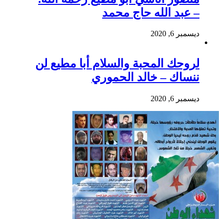
– عبد الله حاج محمد
ديسمبر 6, 2020
لروحك المحبة والسلام أبا مطيع لن
ننساك – خالد الحموري
ديسمبر 6, 2020