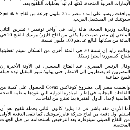
الإمارات العربية المتحدة، لكنها لم تبدأ بعمليات التلقيح بعد.
ووافقت روسيا على إمداد مصر بـ 25 مليون جرعة من لقاح Sputnik V
سبوتنيك في المستقبل القريب.
وقالت وزيرة الصحة، هالة زايد، في أواخر نوفمبر / تشرين الثاني
الماضي إن مصر ضمنت ما يكفي من لقاح فايزر/ بيونتيك لتلقيح 20 في
المائة من سكانها البالغ عددهم 100 مليون نسمة.
وقالت زايد إن نسبة 30 في المئة أخرى من السكان سيتم تغطيتها
بلقاح أكسفورد/ أسترا زينيكا.
وقال الرئيس المصري، عبد الفتاح السيسي، في الآونة الأخيرة إن
المصريين قد يضطرون إلى الانتظار حتى يوليو/ تموز المقبل لبدء حملة
تلقيح جماعية.
وانضمت مصر إلى مشروع كوفاكس Covax للحصول على كمية من
اللقاحات المجانية في إطار المبادرة الدولية التي تقودها منظمة الصحة
العالمية لإمداد الدول الفقيرة بما تحتاج من لقاحات.
أما الأردن فقد باشر في 13 يناير/ كانون الثاني بحملة تلقيح بعد أن
استلم أول دفعة من لقاح شركة فايزر/بيونتيك، كما تلقى الدفعة الأولى
من اللقاح الصيني سينوفارم بعد الترخيص باستخدامه من قبل الجهات
المختصة.