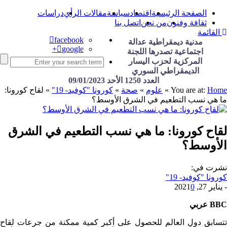
الصفحة الرئيسية
اقتصاد
سياسة
مقالات الرأي
دراسات
ثقافة وفنون
من نحن
اتصل بنا
القائمة
facebook
مدنية ديمقراطية عدالة
google+
اجتماعية تصدرها اللجنة
المركزية لحزب اليسار
الديمقراطي السوري
العدد 1250 الأحد 09/01/2023
Home
You are at:
»
علوم
»
صحة
»
كورونا "كوفيد- 19"
»
لقاح كورونا:
ما هي نسب التطعيم في الشرق الأوسط؟
لقاح كورونا: ما هي نسب التطعيم في الشرق
الأوسط؟
نشرت في:
كورونا "كوفيد- 19"
-
يناير 27, 2021
0
BBC عربي
تتسابق دول العالم للحصول على أكبر كمية ممكنة من جرعات لقاح