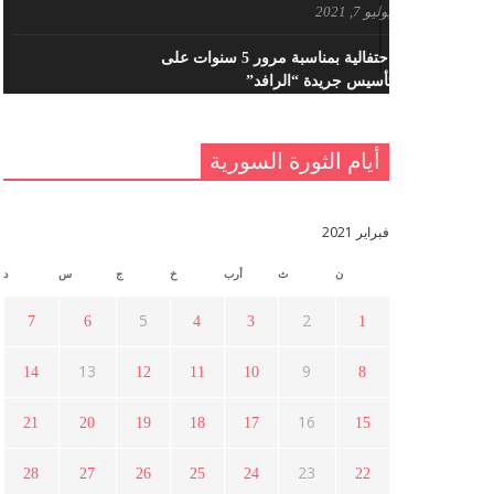
يوليو 7, 2021
احتفالية بمناسبة مرور 5 سنوات على
تأسيس جريدة “الرافد”
مايو 23, 2021
أيام الثورة السورية
القدس والربيع العربي في ندوة لحزب
اليسار
مايو 15, 2021
فبراير 2021
ن
ث
أرب
خ
ج
س
د
أسبوع ثقافي في ذكرى الاستقلال
أبريل 16, 2021
5
2
7
6
4
3
1
13
9
14
12
11
10
8
ما هي حقيقة مشاركة السويداء في
الثورة السورية ؟
16
21
20
19
18
17
15
أبريل 12, 2021
23
28
27
26
25
24
22