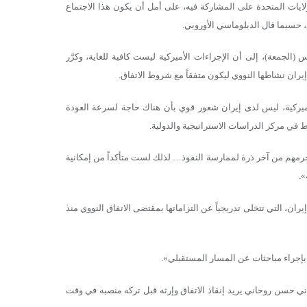
لولايات المتحدة على المشاركة فيه، على أمل أن يكون هذا الاجتماع
اق، حسبما قال الدبلوماسي الأوروبي.
الجمعة)، إلى أن الإجراءات الأميركية ليست كافية للغاية، وكرَّر
 إيران نشاطها النووي ليكون متفقاً مع شروط الاتفاق.
لأميركية، ليس لدى إيران شعور قوي بأن هناك حاجة لسرعة العودة
ط في مركز الدراسات الاستراتيجية والدولية.
حرمهم من آخر ذرة لممارسة النفوذ… لذلك لست متأكداً من إمكانية
».
ن، التي تتخلى تدريجياً عن التزاماتها بمقتضى الاتفاق النووي منذ
بإجراء مباحثات عن المسار المستقبلي».
اني حسن روحاني يريد إنقاذ الاتفاق وإرثه قبل تركه منصبه في وقت