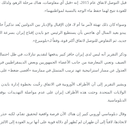
قبل التوصل لاتفاق عام 2015، إنه «قبل أي مفاوضات، هناك مرحلة
للعودة تتيح لهما حفظ ماء الوجه بالنسبة لمواطنيهما».
وسواء كان ذلك تهيئة لأمر ما أم لا، فإن الإقبال والإدبار بين الدولتين يُعد تذكيراً
يبدو بعيد المنال أي هاجس بأن يستطيع الرئيس جو بايدن إقناع إيران بسرعة العودة
جديد، ثم التفاوض للتوصل لاتفاق أكثر قوة، وفقاً لـ«بلومبرغ».
وذكر التقرير أنه ليس لدى إيران حافز كبير يدفعها لتقديم تنازلات، في ظل احتم
الصيف. وتعني المعارضة من جانب الأعضاء الجمهوريين وبعض الديمقراطيين في 
العدول عن مسار استراتيجية عهد ترمب المتمثل في ممارسة «أقصى ضغط» على إ
ويشير التقرير إلى أن الأطراف الأوروبية في الاتفاق رحَّبت بخطوة إدارة بايدن 
الولايات المتحدة. وحثت هذه الأطراف إيران على عدم مواصلة التهديدات بوقف
الدبلوماسية.
وقال دبلوماسي أوروبي كبير إن هناك الآن فرصة واقعية لتحقيق تقدّم، لكنه حذ
لاتخاذها، لافتاً إلى أن طهران لم تُظهر أي دلالة قوية على أنها تريد العودة إلى الالتزا