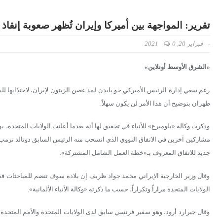
تقرير: المواجهة بين أميركا وإيران تُظهر صعوبة إنقاذ 
-
فبراير 20, 2021
0
«الشرق الأوسط أونلاين»
رغم سعي إدارة الرئيس الأميركي جو بايدن لمد غصن الزيتون لإيران، لاجتذابها للمش
طهران بتوضيح أن هذا الأمر لن يكون سهلاً.
وذكرت وكالة «بلومبرغ» للأنباء في تحقيق لها أنه بعدما أعلنت الولايات المتحدة، 
مشاركين آخرين في الاتفاق النووي الذي انسحب منه الرئيس السابق دونالد ترمب 
جديد للاتفاق المعروف بـ«خطة العمل الشامل المشتركة».
وقال وزير الخارجية الإيراني محمد جواد ظريف إن بلاده سوف تنضم للمباحثات فقط
الولايات المتحدة مراراً وتكراراً، حسب ما ذكرته «وكالة الأنباء الألمانية».
وقال جيرارد أرود، وهو سفير فرنسي سابق لدى الولايات المتحدة والأمم المتحد