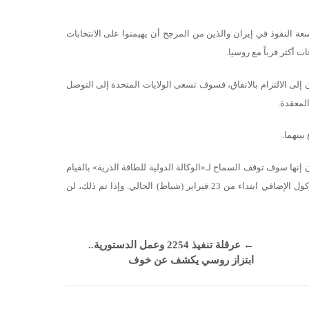
لنفوذ في إيران والذين من المرجح أن يهيمنوا على الانتخابات
ت أكثر قرباً مع روسيا.
ن إلى الالتزام بالاتفاق، فسوف تسعى الولايات المتحدة إلى التوصل
المعقدة.
بينهما.
إنها سوف توقف السماح لـ«الوكالة الدولية للطاقة الذرية» بالقيام
بأي عمليات تفتيش مفاجئة، وذلك من خلال وقف العمل وفقاً لما يسمى بالبروتوكول الإضافي ابتداء من 23 فبراير (شباط) الحالي. وإذا تم ذلك، لن
←
عرقلة تنفيذ 2254 وعمل الدستورية..
ابتزاز روسي يكشف عن خوف