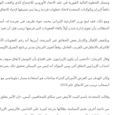
وتتمثل الخطوة التالية الفورية في عقد الاتحاد الأوروبي للاجتماع الذي وافقت ا
دافعاً لإيران والولايات المتحدة لاتخاذ خطوات فردية ربما يتم تنسيقها لإحياء الاتف
ومع ذلك، فقد لمح وزير الخارجية الإيراني محمد جواد ظريف في تغريدة له، أمس (
المطالب بأن تقوم إدارة بايدن أولاً بإلغاء العقوبات التي فرضها ترمب قبل أن تعيد
ويكشف الإقبال والإدبار بعض الحقائق غير المريحة، أبرزها أنه رغم العقوبات ا
للالتزام بالاتفاق في القريب العاجل، وفقاً لجون الترمان مدير برنامج الشرق الأوس
وقال الترمان: «أخشى أن يكون الإيرانيون على اقتناع بأن التوصل لاتفاق سوف ي
اجتذاب الإيرانيين لاتفاق آخر، ومن المؤكد أنه ليس من الممكن تحقيق ذلك بسرعة
وكان الهدف من العرض الأميركي لإجراء مباحثات هو استعادة مسار دبلوماسي مع إيرا
انسحاب ترمب من الاتفاق عام 2018.
وقالت المتحدثة باسم البيت الأبيض جين سكاي للصحافيين، أمس، «إن الأمر يتعلق 
من ناحية أخرى، تخيم السياسة بظلالها بدرجة كبيرة على الجانبين. فالرئيس الإير