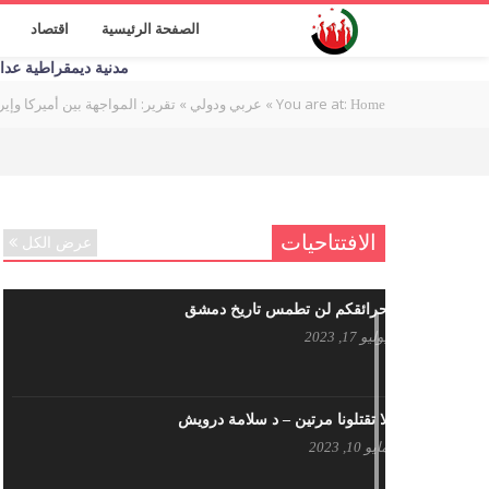
الصفحة الرئيسية
اقتصاد
مدنية ديمقراطية عدالة اج
You are at:
»
»
تقرير: المواجهة بين أميركا وإير
Home
عربي ودولي
الافتتاحيات
عرض الكل
حرائقكم لن تطمس تاريخ دمشق
يوليو 17, 2023
لا تقتلونا مرتين – د سلامة درويش
مايو 10, 2023