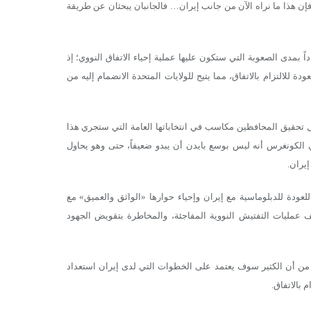
 الزهو، ولذلك فإن هذا ما نراه الآن من جانب إيران… فالجانبان يبحثان عن طريقة
 حاداً بمدى الصعوبة التي ستكون عليها عملية إحياء الاتفاق النووي؛ إذ
 للالتزام بالاتفاق، مما يتيح للولايات المتحدة الانضمام إليه من
ال تحقيق المحافظين مكاسب في انتخاباتها العامة التي ستجري هذا
الكونغرس أنه ليس بوسع بايدن أن يبدو ضعيفاً، حتى وهو يحاول
يران.
للعودة للدبلوماسية مع إيران وإحياء حوارها «الواثق والعميق» مع
 عمليات التفتيش النووية المفاجئة، والمخاطرة بتقويض الجهود
ر من أن الكثير سوف يعتمد على الخطوات التي لدى إيران استعداد
م بالاتفاق.