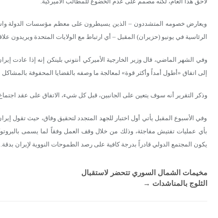
لاحق هذا العام، لكنه مصمم على عدم الخضوع للمطالب الأميركية.
ويعارض خصومه المتشددون – الذين يسيطرون على معظم مؤسسات الدولة واسعة ا
الرئاسية في يونيو (حزيران) المقبل – أي ارتباط مع الولايات المتحدة ويريدون علاقا
وفي الشهر الماضي، قال وزير الخارجية الأميركي أنتوني بلينكن إنه إذا عادت إيرا
إلى اتفاق «أطول أمداً وأكثر قوة» لمعالجة ما وصفه بالقضايا المحفوفة بالمشاكل 
وذكر التقرير أنه سوف يتعين على الجانبين، قبل كل شيء، الاتفاق على عقد اجتماع 
وفي الأسبوع المقبل يأتي أول اختبار للجهد المتجدد لتحقيق وفاق، حيث تقول إيران 
يكون المجتمع الدولي قادراً بدرجة كافية على رصد الطموحات النووية لإيران بدقة.
مخيمات الشمال السوري تتحضر لاستقبال
الثلوج بالمناشدات
→