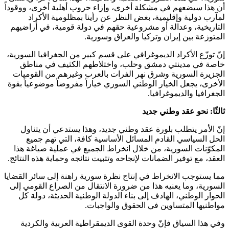
أن هذا سيضعهم في مشكلة أخرى، وإزاء حروب أهلية أخرى، ووقوداً
لمآرب دولية وإقليمية، بغض النظر عن رأينا بمظلومية الأكراد
التاريخية، وعدالة أو مشروعية حقهم في دولة قومية، في أراضيهم
المتوزعة بين إيران وتركيا والعراق وسورية.
إنّ توزّع الأكراد الديموغرافي على قسم كبير من الجغرافيا السورية،
خاصة في مدينتي دمشق وحلب، واختلاطهم الكثيف في مناطق
الجزيرة السورية وشرق نهر الفرات بالعرب وغيرهم من القوميات
الأخرى، يجعل الخيار الوطني السوري خياراً مفروضاً موضوعياً بقوة
الجغرافيا والديموغرافيا.
ثالثًا: نحو عقد وطني جديد
إنّ الأمر يتطلب بلورة عقد وطني جديد، وهذا يستدعي أن يتناول
الحل السياسي القادم المسائل الأساسية كافة، التي تهم جميع
المكوّنات السورية، من خلال انخراط الجميع في عملية صياغة هذا
العقد، مع توفير الضمانات لإنجاحه وتثبيت نتائجه وحماية هذه النتائج.
مما يستوجب الانخراط في إنتاج نظرة سورية راهنة إلى سائر القضايا
السورية، وما يعنيه هذا من ضرورة الانتقال من الصراع القومي إلى
الحوار الوطني، الهادف إلى بناء الدولة الوطنية الحديثة، دولة كل
مواطنيها المتساوين في الحقوق والواجبات.
وفي هذا السياق فإنّ وحدة القوى الديمقراطية العربية والكردية