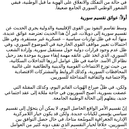
في حالة من التفكك والانغلاق على الهوية ما قبل الوطنية، فبقي
الشعور الوطني السوري الجامع ضعيفاً.
أولاً: عوائق تقسيم سورية
وسط تقاسم النفوذ بين القوى الإقليمية والدولية يجري الحديث عن
تقسيم سورية إلى دويلات، غير أنّ هذا الحديث تعترضه عوائق عديدة،
منها: أنه في ظل توازنات سياسية – عسكرية غير مستقرة، وفي ظل
احتمالات تغيير مواقف القوى الخارجية في الموضوع السوري، وفي
ظل عدم وجود قرارات دولية حول مستقبل سورية. وإرادة الشعب
السوري، الذي اتخذ على عاتقه مهمة إبقاء سورية موحدة بعد رحيل
نظام آل الأسد. خاصة في ظل عوامل أبرزها التداخلات السكانية،
من حيث توزع الانتماءات القومية والدينية والطائفية على غالبية
المحافظات السورية، وكذلك الروابط والمشتركات الاقتصادية
والاجتماعية والثقافية المتداخلة للسوريين.
ولكن، في ظلّ صراع الهُويات القائم اليوم، وكذلك المقتلة التي
عصفت بسورية، أصبح السوريون في حاجة ملحّة إلى عقد اجتماعي
جديد، ينقلهم إلى الحالة الوطنية الجامعة.
إنّ تقسيم الأمر الواقع الحاصل اليوم، لا يمكن أن يتحوّل إلى تقسيم
سياسي يؤسس لكيانات جديدة. ولكن قد يكون خيار اللامركزية
الإدارية الجغرافية الموسّعة متاحا، في حال حصل التوافق بين
السوريين، خلافاً لخيار التقسيم الذي تقف دونه كثير من العوامل