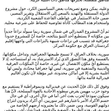
وعليه، يمكن وضع تصريحات بعض السياسيين الكرد، حول مشروع
الدولة المستقلة والتهديد بالسعي إلى الاستقلال وتقرير المصير،
ضمن خانة الاستثمار في عواطف القاعدة الشعبية الكردية،
واستخدام هذه المطالب كأداة تفاوضية للحفاظ على شرعية محلية.
ثم أنّ المشروع الفيدرالي في شمال سورية ربما سيولّد نزاعاً جديداً
بين مكوّناته لا يستطيع أحد التنبؤ بنتائجه، خاصة أنّ للمشروع حدوداً
جغرافية قد تتسبب في نزاعات شبيهة بالنزاعات التي واجهها إقليم
كردستان العراق مع حكومة المركز.
سورية، بخلاف العراق، لا تسمح طبيعتها الجغرافية، وتداخل مكوّناتها،
بالقسمة وفق هذا التصوّر الذي يُراد الاسترشاد به، أو استنساخه، إذ لا
يستطيع أيّ مكوّن الانفصال عن غيره، خاصة أنّ المكوّنات العرقية
والدينية والمذهبية في سورية، ليس لها جغرافيا محدّدة، وليس لها
أغلبية بشرية إلا في أماكن محدودة، غير مؤهلة لأن تكون أقاليم
فيدرالية قائمة بذاتها.
وفوق كل ذلك فإنّ الحديث عن فيديرالية وديموقراطية لا يستقيم مع
وجود حزب مهيمن يفرض سطوته الأحادية بالقوة المسلحة، لأنّ هذا
سيكون نموذجاً لحزب بعث آخر. أما في حال أخرى، أي في حال
حسم الأكراد الأمر باعتبارهم غير سوريين، أي أكراد يريدون انتزاع
دولتهم القومية، ومن ضمن ذلك ما يعتبرونه أرضهم الخاصة من
سورية، في هذه الظروف الصعبة والدقيقة، فهذا شأن آخر، ويخشى