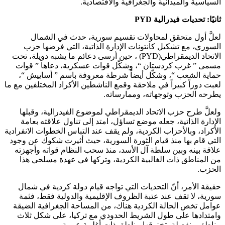
السياسية والميدانية والجغرافية والاقتصادية.
ثانيًا: تحديات فيدرالية PYD
لعلَّ أول متحقق لمحاولات تقسيم سورية، حدث في الشمال
السوري، مع تشكيل كانتونات الإدارة الذاتية، التي فرضها حزب
الاتحاد الديمقراطي(PYD) ، حين أرسى دعائم ما يشبه دويلة، تحت
مسمى ” غرب كردستان “، وشكّل قوات عسكرية، دعاها ” قوات
حماية الشعب “، وشكّل أيضاً شرطة معروفة باسم ” أساييش “،
لعبت دوراً كبيراً في ملاحقة وقمع الناشطين الأكراد المختلفين مع ما
يطرحه الحزب وتوجهاته، وممارساته.
ولعلَّ طرح حزب الاتحاد الديمقراطي لموضوع الفيدرالية، وقبلها
الإدارة الذاتية، جعله موضع تساؤل، امتد إلى تناول علاقته بعامة
الأكراد، وبالأحزاب الكردية، ولم يقف عند التباس الخطوات الانفرادية
التي قام بها منذ قيام الثورة السورية، حيث أثيرت شكوك عن وجود
علاقة بينه وبين سلطة آل الأسد، منذ سحب النظام قواته وأجهزته
من المناطق ذات الغالبية الكردية، وتركها في عهدة مسلحي هذا
الحزب.
حقيقة الأمر، أنّ التحديات التي تواجه قيام دولة كردية في شمال
سورية، لا تقف عند عتبة الظروف الإقليمية والدولية فقط، فثمة
عوامل تخص الحالة الكردية هناك، من المساحة الجغرافية الضيقة
وامتدادها على طول الشريط الحدودي مع تركيا، على شكل ثلاث
مناطق منفصلة، تخترقها مناطق ذات أغلبية عربية.