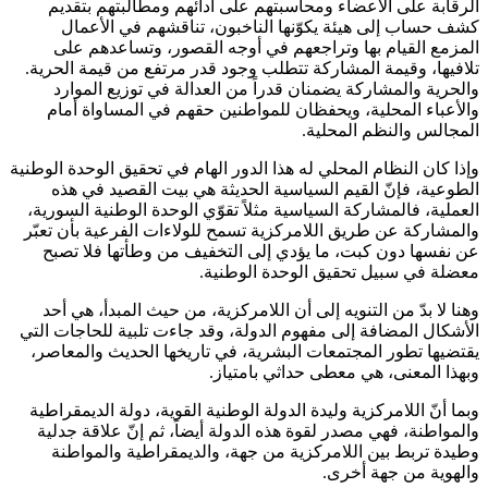
الرقابة على الأعضاء ومحاسبتهم على أدائهم ومطالبتهم بتقديم
كشف حساب إلى هيئة يكوّنها الناخبون، تناقشهم في الأعمال
المزمع القيام بها وتراجعهم في أوجه القصور، وتساعدهم على
تلافيها، وقيمة المشاركة تتطلب وجود قدر مرتفع من قيمة الحرية.
والحرية والمشاركة يضمنان قدراً من العدالة في توزيع الموارد
والأعباء المحلية، ويحفظان للمواطنين حقهم في المساواة أمام
المجالس والنظم المحلية.
وإذا كان النظام المحلي له هذا الدور الهام في تحقيق الوحدة الوطنية
الطوعية، فإنّ القيم السياسية الحديثة هي بيت القصيد في هذه
العملية، فالمشاركة السياسية مثلاً تقوّي الوحدة الوطنية السورية،
والمشاركة عن طريق اللامركزية تسمح للولاءات الفرعية بأن تعبّر
عن نفسها دون كبت، ما يؤدي إلى التخفيف من وطأتها فلا تصبح
معضلة في سبيل تحقيق الوحدة الوطنية.
وهنا لا بدّ من التنويه إلى أن اللامركزية، من حيث المبدأ، هي أحد
الأشكال المضافة إلى مفهوم الدولة، وقد جاءت تلبية للحاجات التي
يقتضيها تطور المجتمعات البشرية، في تاريخها الحديث والمعاصر،
وبهذا المعنى، هي معطى حداثي بامتياز.
وبما أنّ اللامركزية وليدة الدولة الوطنية القوية، دولة الديمقراطية
والمواطنة، فهي مصدر لقوة هذه الدولة أيضاً، ثم إنّ علاقة جدلية
وطيدة تربط بين اللامركزية من جهة، والديمقراطية والمواطنة
والهوية من جهة أخرى.