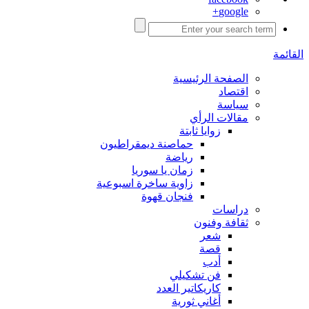
google+
القائمة
الصفحة الرئيسية
اقتصاد
سياسة
مقالات الرأي
زوايا ثابتة
حماصنة ديمقراطيون
رياضة
زمان يا سوريا
زاوية ساخرة اسبوعية
فنجان قهوة
دراسات
ثقافة وفنون
شعر
قصة
أدب
فن تشكيلي
كاريكاتير العدد
أغاني ثورية