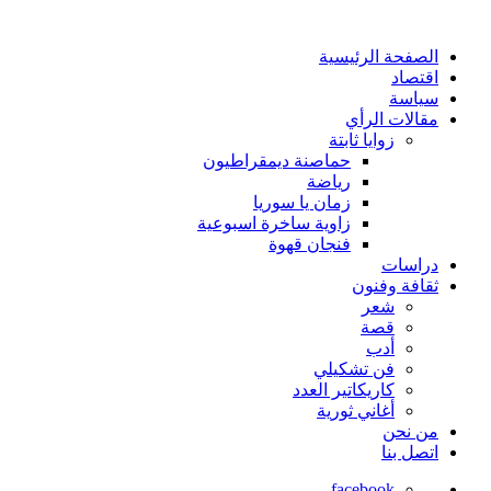
الصفحة الرئيسية
اقتصاد
سياسة
مقالات الرأي
زوايا ثابتة
حماصنة ديمقراطيون
رياضة
زمان يا سوريا
زاوية ساخرة اسبوعية
فنجان قهوة
دراسات
ثقافة وفنون
شعر
قصة
أدب
فن تشكيلي
كاريكاتير العدد
أغاني ثورية
من نحن
اتصل بنا
facebook