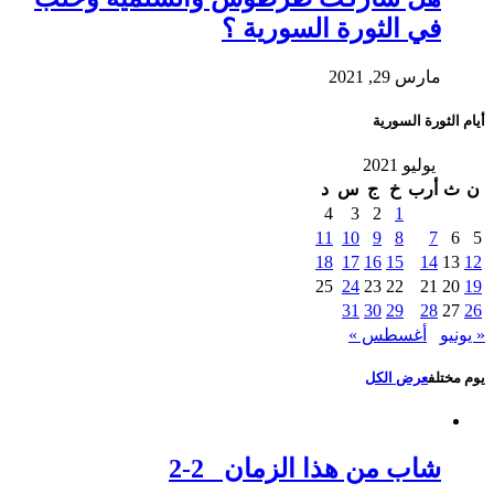
في الثورة السورية ؟
مارس 29, 2021
أيام الثورة السورية
يوليو 2021
ن
ث
أرب
خ
ج
س
د
4
3
2
1
11
10
9
8
7
6
5
18
17
16
15
14
13
12
25
24
23
22
21
20
19
31
30
29
28
27
26
« يونيو
أغسطس »
يوم مختلف
عرض الكل
شاب من هذا الزمان 2-2