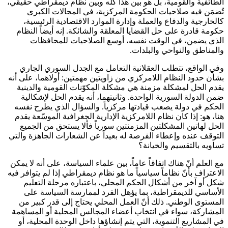
الطائفية والقومية، بل هو بين هذا كله وبين نظام ديمقراطي حقيقي،
تُضمَن فيه صلاحيات الحكومة المركزية، في المجالات الكبرى
كالخارجية والدفاع والعملة وإدارة الموارد الاقتصادية الرئيسية،
حكومة قادرة على حل القضايا المعلقة والشائكة. إنه أيضاً النظام
الذي يضمن، في الوقت نفسه، أوسع الصلاحيات للمحافظات
والمناطق والنواحي والبلدات.
وفي الواقع، تتطلب العقلانية التعامل مع الجدل السوري الجاري
بشأن حدود النظام اللامركزي من زاويتين مهمتين: أولاهما، على أنه
يقدم الحل لمشكلة مزمنة هي مشكلة المكوّنات القومية والدينية
ضمن الدولة السورية الواحدة. وثانيتهما، أنه يقدم الحل لإشكالية
الحكم في دولة يصعب قيادتها مركزياً. والسؤال الذي يطرح نفسه
هنا، هو: إذا كان نظام اللامركزية الإدارية الجغرافية الموسّعة يقدم
الحل لهاتين المشكلتين المزمنتين سورياً فألا يستحق من الجميع
التوقف عنده وإعطاء الفرصة له بعيداً عن الشعارات الجاهزة والتي
تساويه بالتقسيم والخيانة؟
مع العلم أنّ هناك اتفاقاً عاماً، بين علماء السياسة، على أنه لا يمكن
الاعتراف بأنّ نظاماً سياسياً ما هو نظام ديمقراطي إذا لم يتوافر فيه
شكل أو آخر من أشكال الحكم المحلي، باعتباره مرحلة التعليم
الأساسي للديمقراطية، بما يؤهل الفرد لممارسة السياسة على
المستوى الوطني. ذلك أنّ العمل المحلي يحتاج إلى قدر كبير من
المشاركة، سواء في انتخاب أعضاء المجالس المحلية أو المساهمة
في المشاريع التنموية، التي يتم إنشاؤها داخل الوحدة المحلية، أو