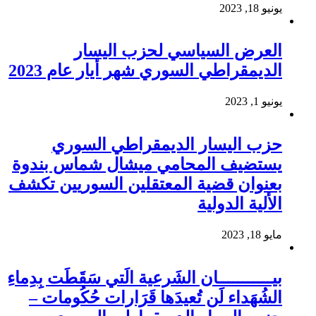
يونيو 18, 2023
العرض السياسي لحزب اليسار
الديمقراطي السوري شهر أيار عام 2023
يونيو 1, 2023
حزب اليسار الديمقراطي السوري
يستضيف المحامي ميشال شماس بندوة
بعنوان قضية المعتقلين السوريين تكشف
الألية الدولية
مايو 18, 2023
بيـــــــــــان الشَرعية الَتي سَقَطَت بِدِماءِ
الشُهَداء لَن تُعيدَها قَرَارات حُكُومات –