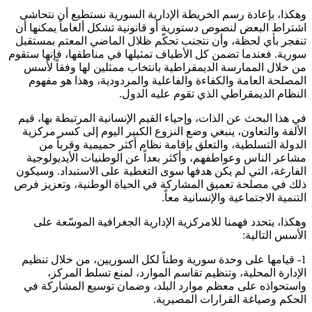
وهكذا، بإعادة رسم الخريطة الإدارية السورية نستطيع أن نتحاشى
اشتراط البعض لنصوص دستورية أو قانونية تشكل ألغاماً يمكنها أن
تنفجر بأي لحظة، وأن نتجنب تحكّم ظلال الماضي المعتم بمستقبل
سورية. فعندما تضمن كل الأطياف تمثيلها في مناطقها، فإنها ستقوم
من خلال الممارسة الديمقراطية بانتخاب ممثلين لها وفقاً لأسس
المصلحة العامة والكفاءة والفاعلية والمردودية، وهذا هو مفهوم
النظام الديمقراطي الذي تقوم عليه الدول.
في هذا البحث عن الذات، وإحياء القيم الإنسانية المرتبطة بها، قيم
الألفة والتعاون، ينبغي وضع النزوع الكبير اليوم إلى كسر مركزية
الدولة التسلطية، والتعلق بإقامة نظام أكثر حميمية وقرباً من
مشاعر الناس وعواطفهم، وأكثر بعداً عن الوطنيات الأيديولوجية
الفارغة، التي لم يكن هدفها سوى التغطية على الاستبداد. وسيكون
ذلك في مصلحة تعميق المشاركة في الحياة الوطنية، وتعزيز فرص
التنمية الاجتماعية والإنسانية معاً.
وهكذا، يتحدد فهمنا للامركزية الإدارية الجغرافية الموسّعة على
الأسس التالية:
1- قيامها على وحدة سورية وطناً لكل السوريين، من خلال تنظيم
الإدارة المحلية، وتنظيم تقاسم الموارد، لمنع تسلط المركز،
واستحواذه على معظم موارد البلد، وضمان توسيع المشاركة في
الحكم وصياغة القرارات المصيرية.