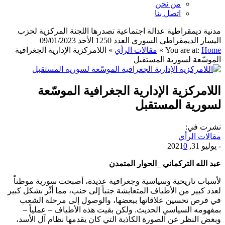
من نحن
اتصل بنا
مدنية ديمقراطية عدالة اجتماعية تصدرها اللجنة المركزية لحزب
اليسار الديمقراطي السوري العدد 1250 الأحد 09/01/2023
Home
You are at:
»
مقالات الرأي
»
اللامركزية الإدارية الجغرافية
الموسّعة لسورية المستقبل
اللامركزية الإدارية الجغرافية الموسّعة
لسورية المستقبل
نشرت في:
مقالات الرأي
-
يوليو 31, 2021
0
عبد الله التركماني _الحوار المتمدن
لأسباب تاريخية وسياسية وجغرافية عديدة، أصبحت سورية موطناً
لعدد كبير من الأطياف المتعايشة جنباً إلى جنب، مما أثّر بشكل كبير
في فرص تحسين علاقاتها ببعضها، والوصول إلى مرحلة الشعب
بمفهومه السياسي الحديث. ولكن بقيت هذه الأطياف – عملياً –
وبغض النظر عن الصورة الكاذبة التي كان يقدمها نظام آل الأسد،