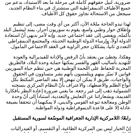
ضرورية، لنيل حقوقهم كاملة في مرحلة ما بعد الاستبداد، بدعم من
جميع الأطياف الديمقراطية التي ستشترك في بناء النظام الجديد،
سيجعل من الاستحالة تجاوز حقوق كل الأطياف.
لهذا تبدو الحاجة ملحّة الآن، أكثر من أي وقت مضى، إلى تنظيم
وإطلاق حوار وطني واسع، يقوم به سوريون أحرار، يمتد ليشمل البلد
بأكمله، ويفضي إلى عقد اجتماعي جديد. وإنه لأمر بديهي أنّ استعادة
الدولة أولاً، وإرساء الدولة الوطنية الحديثة، والمجتمع الديمقراطي
التعددي ثانياً، يشكلان حجر الزاوية في العقد الاجتماعي المأمول.
وهكذا، يخطئ من يعتقد بأنّ الرفض والإدانة للفيديرالية والعودة
للتهديد بأساليب القهر والقسر يمكنها حماية وحدة البلاد، فالطريق
المجربة للحفاظ على اللحمة الوطنية هي حين تنظم حياة السوريين
قوانين لا تميّز بينهم ويتلمسون بأنهم بشر متساوون في الحقوق
والواجبات، طريق لا يمكن أن تنهض إلا بنقد الماضي المكتظ بكل
أنواع الظلم والاضطهاد، والاعتراف بأنّ النظام المركزي بنسخته
الشمولية ذهب إلى غير رجعة. ما يعني ضرورة إعادة النظر بأفكارنا
القديمة، وبشعاراتنا عن التعايش والتعددية، استناداً إلى أنّ وحدة
الوطن ومعالجة تنوعه القومي والديني، لا يمكنهما أن تتحققا بصيغة
عادلة إلا على قاعدة الديموقراطية ودولة المواطنة.
رابعًا: اللامركزية الإدارية الجغرافية الموسّعة لسورية المستقبل
إنّ الخيار ليس بين المركزية الطاغية، أو التقسيم، أو الفيدراليات