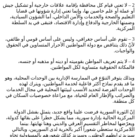
2 – لا تعني قيام كل محافظة بإقامة علاقات خارجية أو تشكيل جيش
أو عملة أو علم خاصين بها، وإنما تعني إدارة شؤونها في قضايا
التعليم والصحة والخدمات والأمن الداخلي، أما الشؤون السيادية،
وضمنها الخارجية والدفاع وإدارة الاقتصاد، فتبقى في يد السلطة
المركزية.
3 – تقوم على أساس جغرافي، وليس على أساس قومي أو طائفي،
لأنّ ذلك يتناقض مع دولة المواطنين الأحرار المتساوين في الحقوق
والواجبات.
4 – لا يتم تعريف المواطن بقوميته أو دينه أو مذهبه أو جنسه،
فالمكانة الحقوقية متساوية لكل المواطنين.
وبذلك يتوفر التنوّع في الممارسة الإدارية بين الوحدات المحلية، وهو
ما قد يقدم نماذج أكثر فاعلية لخدمة المواطنين، ويترك لهذه
الوحدات الفرصة لتحديد الأنسب لبيئتها المحلية في مجال الخدمات
والضرائب والإطار العام للحياة، مع مراعاة خصوصيات السكان في
كل منطقة.
إنّ الثورة السورية فرضت علينا واقع جديد، يتمثل بفشل الدولة
المركزية الحالية بإدارة سورية، مما يشكل خطراً على بقائها كدولة،
ويعرّضها لمخاطر التقسيم العرقي والديني وهنا نهايتها. بينما
اللامركزية ستعطي شعوراً أكبر بالحرية لدى السوريين، وبالتالي
سيزيد ترابطهم الوطني، وسيزيد كذلك شعورهم بالمسؤولية تجاه