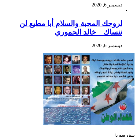
ديسمبر 6, 2020
لروحك المحبة والسلام أبا مطيع لن
ننساك – خالد الحموري
ديسمبر 6, 2020
سيزر سوريا