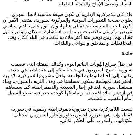
الفساد وضعف الإنتاج والتنمية الشاملة.
فإذا كان للامركزية الإدارية أن تكون صيغة مناسبة لاتحاد سوري،
يطوي صفحة التصورات القومية والمركزية لسورية، يقتضي الأمر أن
تكون النخب السياسية جادة في شأنها، وأن تقوم على تفاهم سياسي
عريض، وتُراعى مقتضيات قيامها من استشارة السكان وتوفير تمثيل
فعّال لهم، ومن توفير بيئة أكثر ملاءمة للاتحاد في البلد ككل، وفي
المحافظات والمناطق والنواحي والبلدات.
خاتمة
في ظلّ صراع الهُويات القائم اليوم، وكذلك المقتلة التي عصفت
بسورية، أصبح السوريون في حاجة ملحّة إلى عقد اجتماعي جديد،
ينقلهم إلى الحالة الوطنية الجامعة. ولعلَّ مشروع اللامركزية الإدارية
الجغرافية الموسّعة سيكون مساهمًا في وقف النزيف السوري، وبناء
مستقبل سورية الغد في إطار التعددية والديمقراطية، كما سيساهم
في ازدهار البلاد اقتصادياً، وتماسكها كوحدة جغرافية تقطع السبيل
أمام التقسيم والتشتت.
ليست اللامركزية مجرد ضرورة ديموقراطية وتنموية في سورية
فقط، وإنما هي ضرورة لحسن تحاور وتجاور السوريين بمختلف
مكوّناتهم، وللتدرب على الحكم الذاتي.