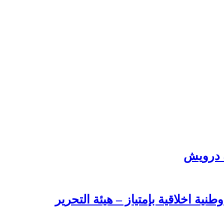
ة درويش
طنية اخلاقية بإمتياز – هيئة التحرير