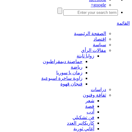
google+
القائمة
الصفحة الرئيسية
اقتصاد
سياسة
مقالات الرأي
زوايا ثابتة
حماصنة ديمقراطيون
رياضة
زمان يا سوريا
زاوية ساخرة اسبوعية
فنجان قهوة
دراسات
ثقافة وفنون
شعر
قصة
أدب
فن تشكيلي
كاريكاتير العدد
أغاني ثورية