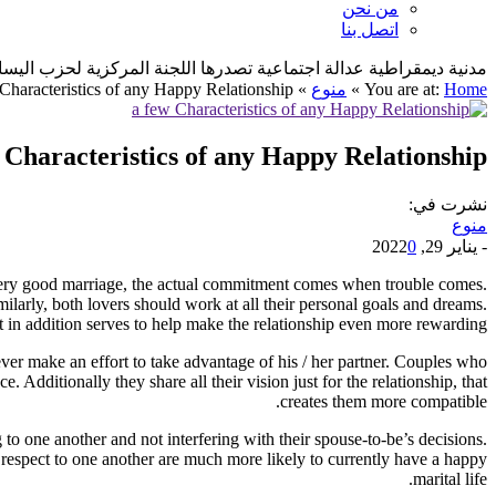
من نحن
اتصل بنا
مدنية ديمقراطية عدالة اجتماعية تصدرها اللجنة المركزية لحزب اليسار الديمقراطي ا
Home
You are at:
»
منوع
»
Characteristics of any Happy Relationship
 Characteristics of any Happy Relationship
نشرت في:
منوع
-
يناير 29, 2022
0
n a very good marriage, the actual commitment comes when trouble comes.
ilarly, both lovers should work at all their personal goals and dreams.
it in addition serves to help make the relationship even more rewarding.
ver make an effort to take advantage of his / her partner. Couples who
 Additionally they share all their vision just for the relationship, that
creates them more compatible.
o one another and not interfering with their spouse-to-be’s decisions.
 respect to one another are much more likely to currently have a happy
marital life.