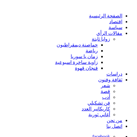
الصفحة الرئيسية
اقتصاد
سياسة
مقالات الرأي
زوايا ثابتة
حماصنة ديمقراطيون
رياضة
زمان يا سوريا
زاوية ساخرة اسبوعية
فنجان قهوة
دراسات
ثقافة وفنون
شعر
قصة
أدب
فن تشكيلي
كاريكاتير العدد
أغاني ثورية
من نحن
اتصل بنا
facebook