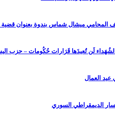
المحامي ميشال شماس بندوة بعنوان قضية المع
اءِ الشُهَداء لَن تُعيدَها قَرَارات حُكُومات – حز
عيد العمال
يسار الديمقراطي السوري