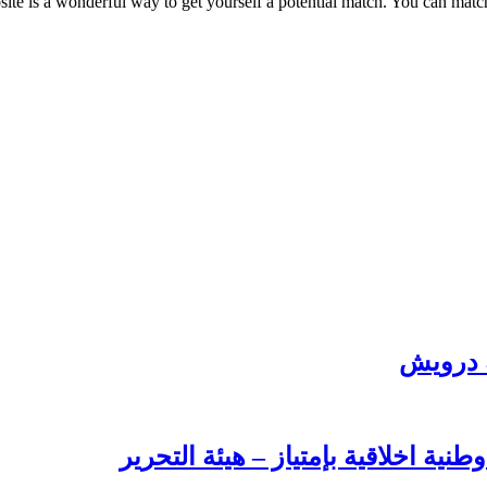
ite is a wonderful way to get yourself a potential match. You can match
ة درويش
طنية اخلاقية بإمتياز – هيئة التحرير