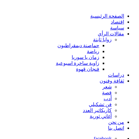
الصفحة الرئيسية
اقتصاد
سياسة
مقالات الرأي
زوايا ثابتة
حماصنة ديمقراطيون
رياضة
زمان يا سوريا
زاوية ساخرة اسبوعية
فنجان قهوة
دراسات
ثقافة وفنون
شعر
قصة
أدب
فن تشكيلي
كاريكاتير العدد
أغاني ثورية
من نحن
اتصل بنا
facebook