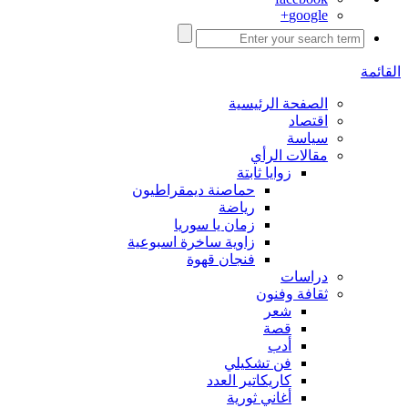
google+
القائمة
الصفحة الرئيسية
اقتصاد
سياسة
مقالات الرأي
زوايا ثابتة
حماصنة ديمقراطيون
رياضة
زمان يا سوريا
زاوية ساخرة اسبوعية
فنجان قهوة
دراسات
ثقافة وفنون
شعر
قصة
أدب
فن تشكيلي
كاريكاتير العدد
أغاني ثورية