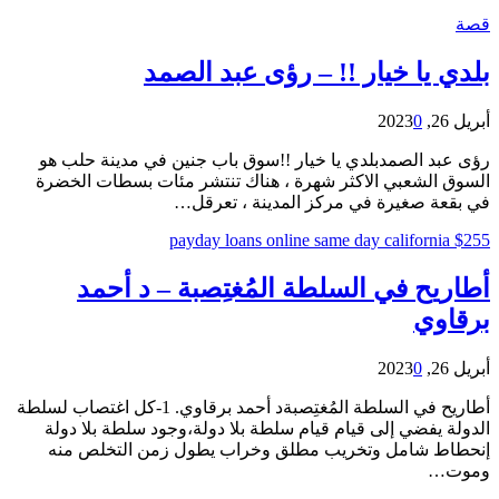
قصة
بلدي يا خيار !! – رؤى عبد الصمد
أبريل 26, 2023
0
رؤى عبد الصمدبلدي يا خيار !!سوق باب جنين في مدينة حلب هو
السوق الشعبي الاكثر شهرة ، هناك تنتشر مئات بسطات الخضرة
في بقعة صغيرة في مركز المدينة ، تعرقل…
$255 payday loans online same day california
أطاريح في السلطة المُغتِصبة – د أحمد
برقاوي
أبريل 26, 2023
0
أطاريح في السلطة المُغتِصبةد أحمد برقاوي. 1-كل اغتصاب لسلطة
الدولة يفضي إلى قيام قيام سلطة بلا دولة،وجود سلطة بلا دولة
إنحطاط شامل وتخريب مطلق وخراب يطول زمن التخلص منه
وموت…