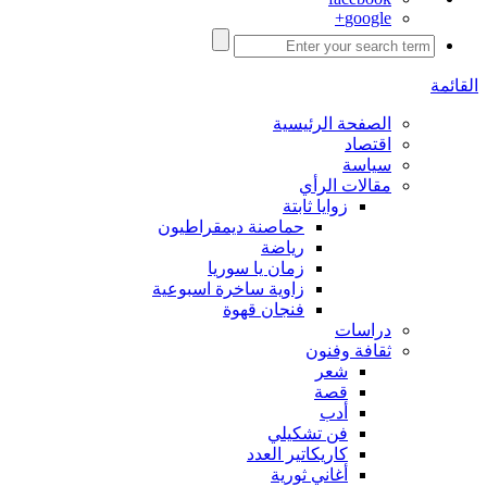
google+
القائمة
الصفحة الرئيسية
اقتصاد
سياسة
مقالات الرأي
زوايا ثابتة
حماصنة ديمقراطيون
رياضة
زمان يا سوريا
زاوية ساخرة اسبوعية
فنجان قهوة
دراسات
ثقافة وفنون
شعر
قصة
أدب
فن تشكيلي
كاريكاتير العدد
أغاني ثورية