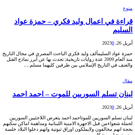
منوع
قراءة في اعمال وليد فكري – حمزة عواد
السليم
أبريل 26, 2023
0
حمزة عواد السليمألف وليد فكري الباحث المصري في مجال التاريخ
منذ العام 2009 عدة روايات تاريخية; تحدث بها عن أبرز نماذج القتل
والعنف في التاريخ الإسلامي بين طرفين كليهما مسلم….
مقال
لبنان تسلم السوريين للموت – احمد احمد
أبريل 26, 2023
0
لبنان تسلم السوريين للموتاحمد احمد يتعرض اللاجئيين السوريين
لحملة شعواءمن قبل الاجهزة الامنية اللبنانية ومداهمة اماكن سكنهم
بحجة انهم مخالفون ولايملكون اوراق ثبوتية وانهم دخلوا البلاد خلسة
ويتم ترحيلهم بشكل…