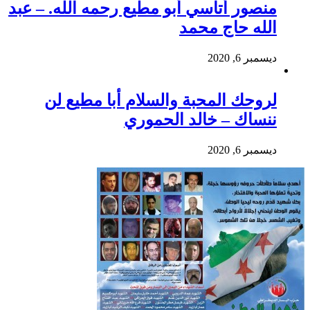
منصور أتاسي أبو مطيع رحمه الله. – عبد
الله حاج محمد
ديسمبر 6, 2020
لروحك المحبة والسلام أبا مطيع لن
ننساك – خالد الحموري
ديسمبر 6, 2020