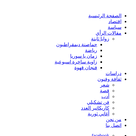
الصفحة الرئيسية
اقتصاد
سياسة
مقالات الرأي
زوايا ثابتة
حماصنة ديمقراطيون
رياضة
زمان يا سوريا
زاوية ساخرة اسبوعية
فنجان قهوة
دراسات
ثقافة وفنون
شعر
قصة
أدب
فن تشكيلي
كاريكاتير العدد
أغاني ثورية
من نحن
اتصل بنا
facebook