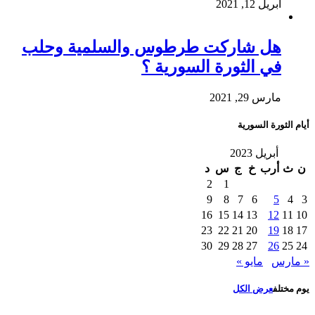
أبريل 12, 2021
هل شاركت طرطوس والسلمية وحلب
في الثورة السورية ؟
مارس 29, 2021
أيام الثورة السورية
أبريل 2023
ن
ث
أرب
خ
ج
س
د
2
1
9
8
7
6
5
4
3
16
15
14
13
12
11
10
23
22
21
20
19
18
17
30
29
28
27
26
25
24
« مارس
مايو »
يوم مختلف
عرض الكل