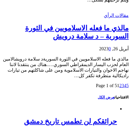
مقالات الرأي
مالذي ما فعله الاسلامويين في الثورة
السورية – د سلامة درويش
أبريل 26, 2023
0
مالذي ما فعله الاسلامويين في الثورة السوريةد سلامة درويشالامين
العام لحزب اليسار الديمقراطي السوري…..هناك من ينتقدنا لاننا
نهاجم الاخوان والتيارات الاسلاموية ومن على شاكلتهم من تيارات
راديكالية متطرفة تكفر كل…
Page 1 of 5
1
2
3
4
5
الافتتاحيات
عرض الكل
حرائقكم لن تطمس تاريخ دمشق