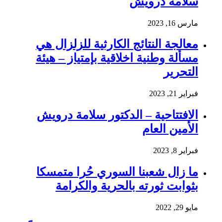
سلامة درويش
مارس 16, 2023
معالجة النتائج الكارثية للزلزال هي
مسألة وطنية اخلاقية بإمتياز – هيئة
التحرير
فبراير 21, 2023
الافتتاحية – الدكتور سلامة درويش
الأمين العام
فبراير 8, 2023
ما زال شعبنا السوري حُرا متمسكا
بثوابت ثورته بالحرية والكرامة
مايو 29, 2022