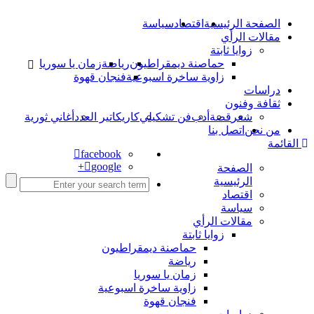
الصفحة الرئيسية
اقتصاد
سياسة
مقالات الرأي
زوايا ثابتة
حماصنة ديمقراطيون
رياضة
زمان يا سوريا
زاوية ساخرة اسبوعية
فنجان قهوة
دراسات
ثقافة وفنون
شعر
قصة
أدب
فن تشكيلي
كاريكاتير العدد
أغاني ثورية
من نحن
اتصل بنا
القائمة
facebook
google+
الصفحة
الرئيسية
اقتصاد
سياسة
مقالات الرأي
زوايا ثابتة
حماصنة ديمقراطيون
رياضة
زمان يا سوريا
زاوية ساخرة اسبوعية
فنجان قهوة