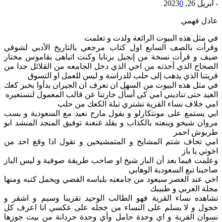
-
أبريل 26, 2023
0
عادل فهمي
في مثل هذه البيوت الرائعة ولدت و تعلمت
وقرأت بالصف السابع اول كتاب مرجعي بالتاريخ الأدبي لشوقي
ضيف و قرأت نسخة من إنجيل برنابا وكنت اتباهى بقاموس مختار
الصحاح الذي أخذته من اخي الذي دخل الجامعه من القلائل جدا من
قريتنا الذي يذهب إلى حلب للدراسة و ليس للعمل او التسوق
في مثل هذه البيوت من السهل ان تعرف ان الجيران بدأوا بخبز كعك
العيد حتى تناديني امي كي أسأل جارتنا عن قالب المعمول لنستعيره
امي خلاف نساء القرية تشتري تبلة الكعك من حلب
ابي يستمع على مونتكارلو و يقول مارح نعيد مع السعودية و يسب
مروان شيخو وينعته بالكذاب و يقلد غنغنة توفيق المنجد المنشد ابو
طربوش احمر
امي تخاف شتم المشايخ و المتمشيخين و تقول اذا وقع احد من
اخوتي يا باز
وعلمت فيما بعد أن الباز شيخ او صاحب طريقة صوفية و ليس الباز
صاحبنا تبع السعودية الوهابي
اخي عند العصر سيعود من جامعته بلباسه الفضي ويحمل كتبه ومنها
مجلة العربي و طبيبك
تشاهده نساء القرية فهو الطالب الوحيد تقريبا وسيم و اشقر و
خجول و لا يسلم على النساء من خجله على عكسي انا اعرف كل
نسوان القرية و اي وحدة حامل وأي وحدة حردانة من بيت جوزها