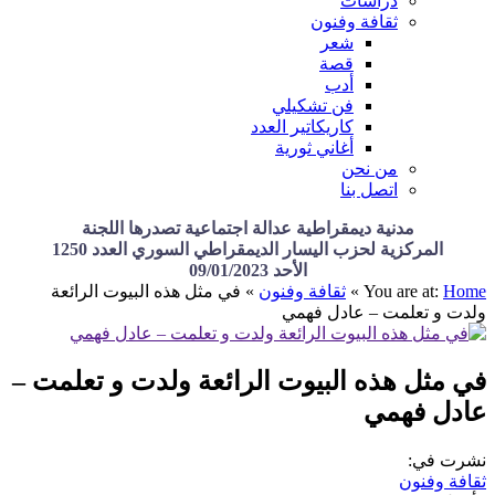
دراسات
ثقافة وفنون
شعر
قصة
أدب
فن تشكيلي
كاريكاتير العدد
أغاني ثورية
من نحن
اتصل بنا
مدنية ديمقراطية عدالة اجتماعية تصدرها اللجنة
المركزية لحزب اليسار الديمقراطي السوري العدد 1250
الأحد 09/01/2023
Home
You are at:
»
ثقافة وفنون
»
في مثل هذه البيوت الرائعة
ولدت و تعلمت – عادل فهمي
في مثل هذه البيوت الرائعة ولدت و تعلمت –
عادل فهمي
نشرت في:
ثقافة وفنون