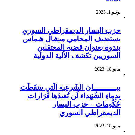
يونيو 1, 2023
حزب اليسار الديمقراطي السوري
يستضيف المحامي ميشال شماس
بندوة بعنوان قضية المعتقلين
السوريين تكشف الألية الدولية
مايو 18, 2023
بيـــــــــــان الشَرعية الَتي سَقَطَت
بِدِماءِ الشُهَداء لَن تُعيدَها قَرَارات
حُكُومات – حزب اليسار
الديمقراطي السوري
مايو 18, 2023