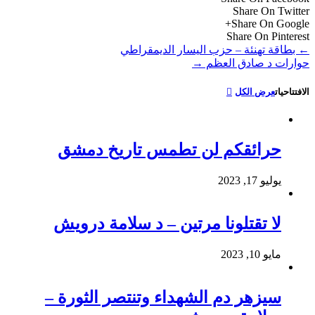
Share On Twitter
Share On Google+
Share On Pinterest
←
بطاقة تهنئة – حزب اليسار الديمقراطي
حوارات د صادق العظم
→
الافتتاحيات
عرض الكل
حرائقكم لن تطمس تاريخ دمشق
يوليو 17, 2023
لا تقتلونا مرتين – د سلامة درويش
مايو 10, 2023
سيزهر دم الشهداء وتنتصر الثورة –