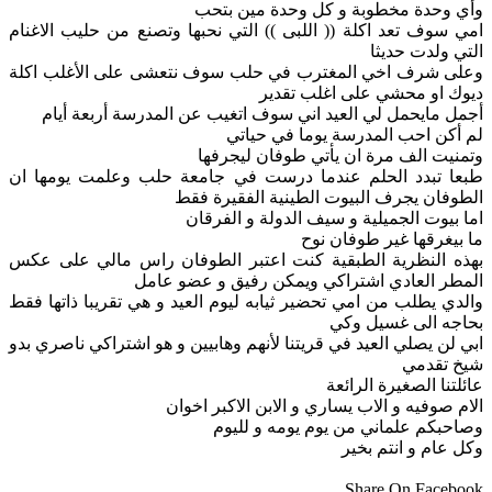
وأي وحدة مخطوبة و كل وحدة مين بتحب
امي سوف تعد اكلة (( اللبى )) التي نحبها وتصنع من حليب الاغنام
التي ولدت حديثا
وعلى شرف اخي المغترب في حلب سوف نتعشى على الأغلب اكلة
ديوك او محشي على اغلب تقدير
أجمل مايحمل لي العيد اني سوف اتغيب عن المدرسة أربعة أيام
لم أكن احب المدرسة يوما في حياتي
وتمنيت الف مرة ان يأتي طوفان ليجرفها
طبعا تبدد الحلم عندما درست في جامعة حلب وعلمت يومها ان
الطوفان يجرف البيوت الطينية الفقيرة فقط
اما بيوت الجميلية و سيف الدولة و الفرقان
ما بيغرقها غير طوفان نوح
بهذه النظرية الطبقية كنت اعتبر الطوفان راس مالي على عكس
المطر العادي اشتراكي ويمكن رفيق و عضو عامل
والدي يطلب من امي تحضير ثيابه ليوم العيد و هي تقريبا ذاتها فقط
بحاجه الى غسيل وكي
ابي لن يصلي العيد في قريتنا لأنهم وهابيين و هو اشتراكي ناصري بدو
شيخ تقدمي
عائلتنا الصغيرة الرائعة
الام صوفيه و الاب يساري و الابن الاكبر اخوان
وصاحبكم علماني من يوم يومه و لليوم
وكل عام و انتم بخير
Share On Facebook