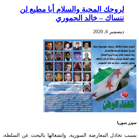
لروحك المحبة والسلام أبا مطيع لن
ننساك – خالد الحموري
ديسمبر 6, 2020
سيزر سوريا
بسبب تخاذل المعارضة السورية، وانشغالها بالبحث عن السلطة،