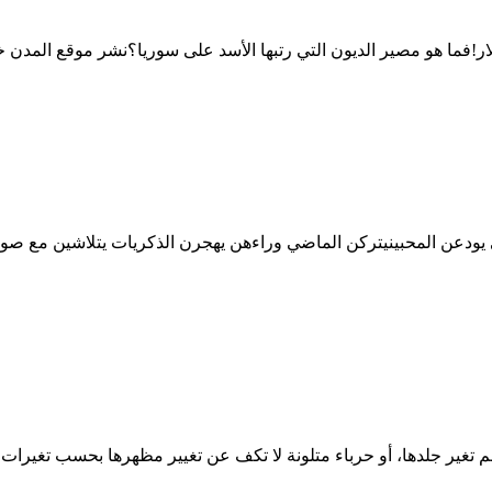
لاتي يودعن المحبينيتركن الماضي وراءهن يهجرن الذكريات يتلاشين مع صور
لم تغير جلدها، أو حرباء متلونة لا تكف عن تغيير مظهرها بحسب تغير