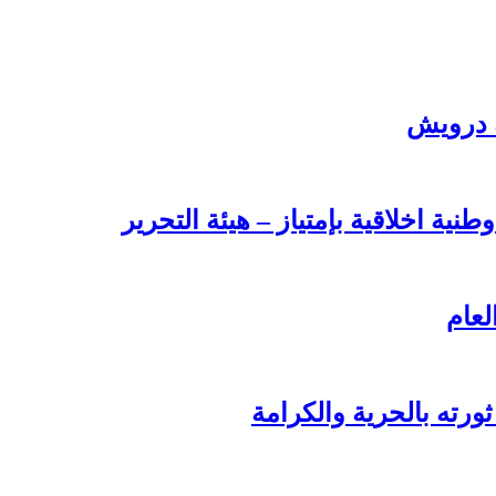
ة درويش
طنية اخلاقية بإمتياز – هيئة التحرير
لعام
ورته بالحرية والكرامة