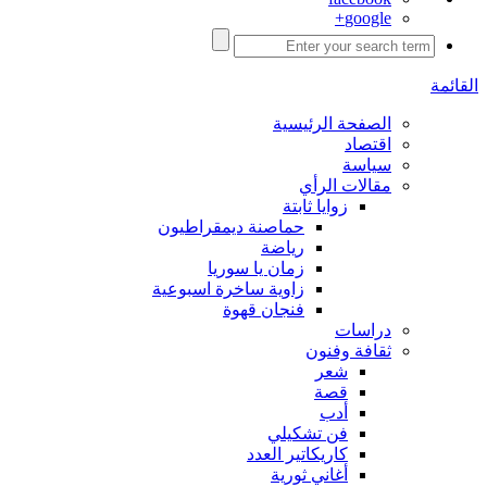
google+
القائمة
الصفحة الرئيسية
اقتصاد
سياسة
مقالات الرأي
زوايا ثابتة
حماصنة ديمقراطيون
رياضة
زمان يا سوريا
زاوية ساخرة اسبوعية
فنجان قهوة
دراسات
ثقافة وفنون
شعر
قصة
أدب
فن تشكيلي
كاريكاتير العدد
أغاني ثورية