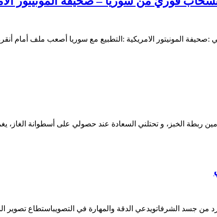
نسحاب فوريّ من سوريا – صحيفة المونيتور الام
تالي :صحيفة المونيتور الامريكية :التطبيع مع سوريا أصعب ملف أمام أ
تأمين ربطة الخبز، و تحتلني السعادة عند حصولي على أسطوانة الغاز،
لورد من جسد الشرفاتويدعي الدقة والمهارة في التصويباستطاع تصوير 