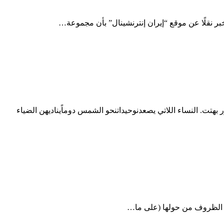
 بهتت. النساء اللاتي يصعدنوحيداتنحو الشمس دوماًيناديهن الضياء
ات الظروف من حولها (على ما…