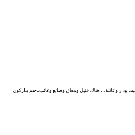
يت ودار وعائلة… هناك قتيل ومعاق وضائع وغائب..•هم يباركون