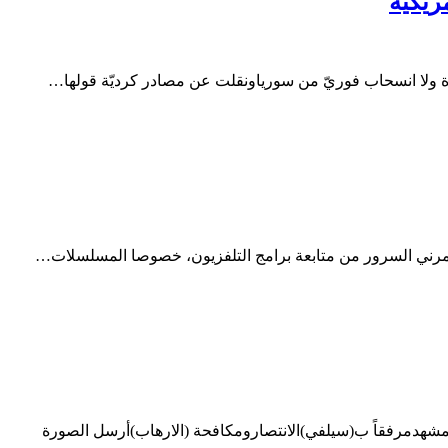
ريكية
نقرة ولا انسحاب فوريّ من سورياونقلت عن مصادر كرديّة قولها…
 يغمرني السرور من متابعة برامج التلفزيون، خصوصا المسلسلات…
المشهدمرفقاً ب(سيلفي)الانتصارومكافحة (الارهاب)أرسل الصورة