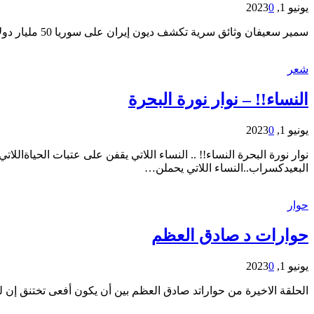
يونيو 1, 2023
0
سمير سعيفان وثائق سرية تكشف ديون إيران على سوريا 50 مليار دولار!فما هو مصير الديون التي رتبها الأسد على سوريا؟نشر موقع المدن خبر نقلًا عن موقع “إيران إنترنشينال” بأن مجموعة…
شعر
النساء!! – نوار نورة البحرة
يونيو 1, 2023
0
نوار نورة البحرة النساء!! .. النساء اللاتي يقفن على عتبات الحياةال
البعيدكسراب..النساء اللاتي يحملن…
حوار
حوارات د صادق العظم
يونيو 1, 2023
0
الحلقة الاخيرة من حواراتد صادق العظم بين أن يكون أفعى تختنق إن 