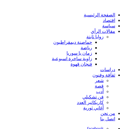
الصفحة الرئيسية
اقتصاد
سياسة
مقالات الرأي
زوايا ثابتة
حماصنة ديمقراطيون
رياضة
زمان يا سوريا
زاوية ساخرة اسبوعية
فنجان قهوة
دراسات
ثقافة وفنون
شعر
قصة
أدب
فن تشكيلي
كاريكاتير العدد
أغاني ثورية
من نحن
اتصل بنا
facebook