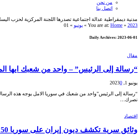
من نحن
اتصل بنا
مدنية ديمقراطية عدالة اجتماعية تصدرها اللجنة المركزية لحزب اليسار الديمقراطي ا
2023
»
Home
You are at:
»
يونيو
»
01
Daily Archives: 2023-06-01
مقال
“رسالة إلى الرئيس” – واحد من شعبك ايها ال
يونيو 1, 2023
0
“رسالة إلى الرئيس”واحد من شعبك في سوريا الامل يوجه هذه الرسالة
نصرك…
اقتصاد
وثائق سرية تكشف ديون إيران على سوريا 50 مليار دولار! – سمير سعيفان