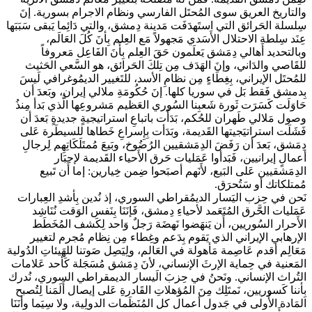
والتاريخ العريق سوى المُحتَل الفارسي ونظام الاجرام بسورية. إنَ
سِلسلة الحَرائق التي استَهدَفَت مَدينة دِمشق، والتي دَائِما يَبقى سَبَبَها
عِنَد سِلطة الاحتلال الأَسَدي مَجهولاً مَع العِلم بِأنَ كُلَ العَالَم،
وبالتحديد أَهالي دِمَشق يَعلَمون حَقَ العِلم بِأَنَ الفَاعِل مَعروفاً
للقَاصي والدَاني، وإنَ الهَدَف مِن تِلكَ الحَرائق، هو السَّعي الحَثيث
للمُحتَل الإيراني، بِغِطَاءٍ مِن نظامِ الأسد، للتَغيير الديمُوغرافي لَيسَ
بِدمشق فَقط بَل في سوريا كلها. إنَ حُكُومَةِ ملالي إيران، وبَعدَ أن
حَاوَلَت كَسَرَت ثَورة شَعبِنا السُوري العَظيم مَشروعِها الَّذي بَدأ مِنذُ
وصول مَلالي طَهران للحُكم، بَدَأَت باتباعِ استراتيجيةٍ جديدةٍ بَعدَ أن
فَشَلَت استراتيَجيتها القَديمة، وبَدَأت بِإِسراعِ خَطاها للسيطَرة عَلى
دِمَشق، بَعدَ أن رَفَضَ الدِمَشقيين الرُضُوخ، وبَيعَ مُمتَلَكَاتِهِم لِرجالِ
أعمالٍ إيرانيين، فَبَدأوا عَمَليات حَرق الأَحياء القَديمة لإجبَار
الدِمَشقيين عَلى البَيع، لأَنَهم أصبَحوا ضِمن خِيارين: إما أَن تَبيع
مُمتلكاتك أو سَتُحرَق.
نَحن في حِزب اليَسار الديمُقراطي السوري، إذ نُدين بِأشدِ العِبارات
عَمَليات الحَّرق المُتَعَمد لأحياءِ دِمشق، فَإنَنَا بِنَفس الوَقت نُنَاشِد
الأَحرار السُوريين، أَن يَنهَضوا نَهضَة رَجلٌ وَاحد لِكَشف المُخَطَط
الإرهابي الإيراني الذي يَقوم بِدَعم وغِطاء مِن نِظام مُجرم لتغيير
مَعَالِم أقدم عَاصِمة مَأهولة في العَالم، ولِيَصِل صَوتنا للهَيئاتِ الدُولية
المَعنية في حِماية الإرثَ الإنساني، لأنَ دِمَشق مُسَجَلة كَأحد عَلامات
التُراث الإنساني. ونَحنُ في حِزبَ الَيسار الديمقراطي السوري، نُدرك
بِأننا كَسوريين، نَمتَلِك مِنَ المُؤهلاتِ القَادرةِ عَلى إيصال أَلَمَنا لِتُصبح
المَادة الأُولى في جَدول أعمال كل المُنَظَمات الدولِية، ولا سِيَما وأنَنَا