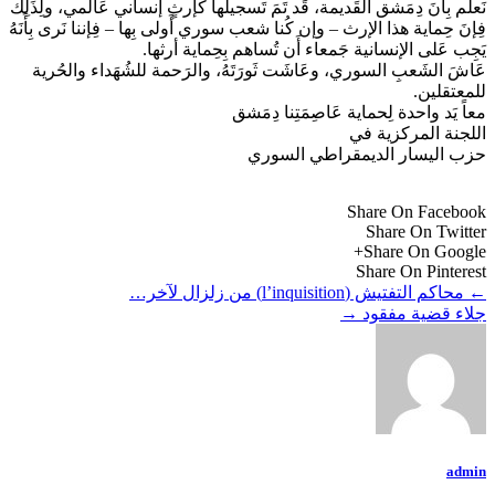
نَعلم بِأَنَ دِمَشق القَديمة، قَد تَمَ تَسجيلها كإرثٍ إنساني عَالمي، ولِذَلِك
فِإنَ حِماية هذا الإرث – وإن كُنا شعب سوري أَولى بِها – فِإننا نَرى بِأَنَهُ
يَجِب عَلى الإنسانية جَمعاء أَن تُساهم بِحِماية أرثها.
عَاشَ الشَعبِ السوري، وعَاشَت ثَورَتَهُ، والرَحمة للشُهَداء والحُرية
للمعتقلين.
معاً يَد واحدة لِحماية عَاصِمَتِنا دِمَشق
اللجنة المركزية في
حزب اليسار الديمقراطي السوري
Share On Facebook
Share On Twitter
Share On Google+
Share On Pinterest
←
محاكم التفتيش (l’inquisition) من زلزال لآخر…
جلاء قضية مفقود
→
admin