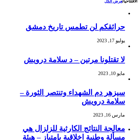
الافتتاحيات
عرض الكل
حرائقكم لن تطمس تاريخ دمشق
يوليو 17, 2023
لا تقتلونا مرتين – د سلامة درويش
مايو 10, 2023
سيزهر دم الشهداء وتنتصر الثورة –
سلامة درويش
مارس 16, 2023
معالجة النتائج الكارثية للزلزال هي
مسألة وطنية اخلاقية بإمتياز – هيئة