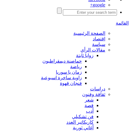
google+
القائمة
الصفحة الرئيسية
اقتصاد
سياسة
مقالات الرأي
زوايا ثابتة
حماصنة ديمقراطيون
رياضة
زمان يا سوريا
زاوية ساخرة اسبوعية
فنجان قهوة
دراسات
ثقافة وفنون
شعر
قصة
أدب
فن تشكيلي
كاريكاتير العدد
أغاني ثورية