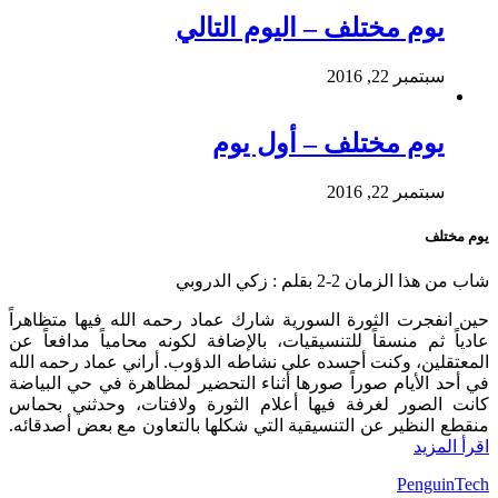
يوم مختلف – اليوم التالي
سبتمبر 22, 2016
يوم مختلف – أول يوم
سبتمبر 22, 2016
يوم مختلف
شاب من هذا الزمان 2-2 بقلم : زكي الدروبي
حين انفجرت الثورة السورية شارك عماد رحمه الله فيها متظاهراً
عادياً ثم منسقاً للتنسيقيات، بالإضافة لكونه محامياً مدافعاً عن
المعتقلين، وكنت أحسده على نشاطه الدؤوب. أراني عماد رحمه الله
في أحد الأيام صوراً صورها أثناء التحضير لمظاهرة في حي البياضة
كانت الصور لغرفة فيها أعلام الثورة ولافتات، وحدثني بحماس
منقطع النظير عن التنسيقية التي شكلها بالتعاون مع بعض أصدقائه.
اقرأ المزيد
Powered By:
PenguinTech