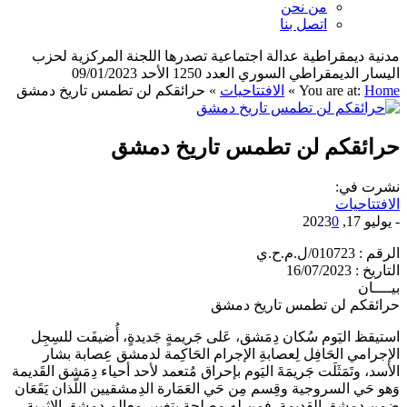
من نحن
اتصل بنا
مدنية ديمقراطية عدالة اجتماعية تصدرها اللجنة المركزية لحزب
اليسار الديمقراطي السوري العدد 1250 الأحد 09/01/2023
Home
You are at:
»
الافتتاحيات
»
حرائقكم لن تطمس تاريخ دمشق
حرائقكم لن تطمس تاريخ دمشق
نشرت في:
الافتتاحيات
-
يوليو 17, 2023
0
الرقم : 010723/ل.م.ح.ي
التاريخ : 16/07/2023
بيــــان
حرائقكم لن تطمس تاريخ دمشق
استيقظ اليَوم سُكان دِمَشق، عَلى جَريمةٍ جَديدةٍ، أُضيفَت للسِجِل
الإجرامي الحَافِل لِعصابةِ الإجرام الحَاكِمة لدمشق عِصابة بشار
الأسد، وتَمَثَلَت جَريمَةَ اليَوم بإحراق مُتعمد لأحد أحياء دِمَشق القَديمة
وَهو حَي السروجية وقِسم مِن حَي العَمَارة الدِمشقيين اللّذان يَقَعَان
ضِمن دمشق القديمة. فمن له مصلحة بتغيير معالم دمشق الاثرية