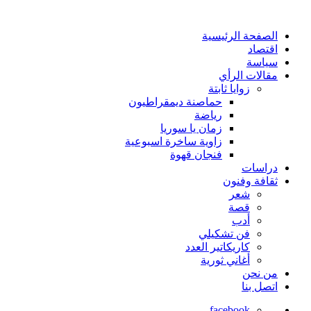
الصفحة الرئيسية
اقتصاد
سياسة
مقالات الرأي
زوايا ثابتة
حماصنة ديمقراطيون
رياضة
زمان يا سوريا
زاوية ساخرة اسبوعية
فنجان قهوة
دراسات
ثقافة وفنون
شعر
قصة
أدب
فن تشكيلي
كاريكاتير العدد
أغاني ثورية
من نحن
اتصل بنا
facebook