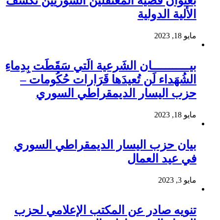
بعنوان قضية المعتقلين السوريين تكشف
الألية الدولية
مايو 18, 2023
بيـــــــــــان الشَرعية الَتي سَقَطَت بِدِماءِ
الشُهَداء لَن تُعيدَها قَرَارات حُكُومات –
حزب اليسار الديمقراطي السوري
مايو 18, 2023
بيان حزب اليسار الديمقراطي السوري
في عيد العمال
مايو 3, 2023
تنويه صادر عن المكتب الإعلامي لحزب