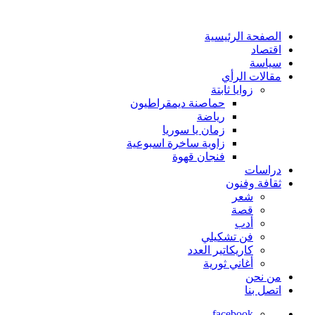
الصفحة الرئيسية
اقتصاد
سياسة
مقالات الرأي
زوايا ثابتة
حماصنة ديمقراطيون
رياضة
زمان يا سوريا
زاوية ساخرة اسبوعية
فنجان قهوة
دراسات
ثقافة وفنون
شعر
قصة
أدب
فن تشكيلي
كاريكاتير العدد
أغاني ثورية
من نحن
اتصل بنا
facebook