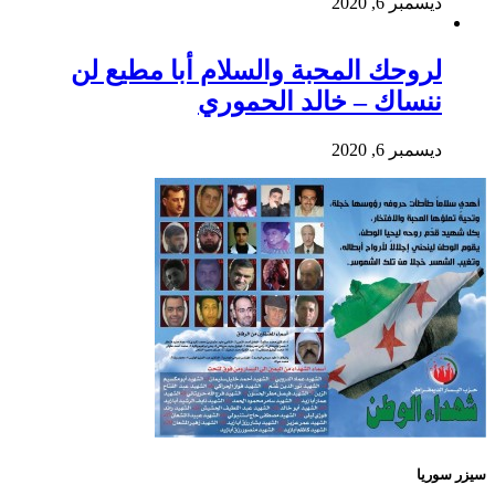
ديسمبر 6, 2020
لروحك المحبة والسلام أبا مطيع لن
ننساك – خالد الحموري
ديسمبر 6, 2020
سيزر سوريا