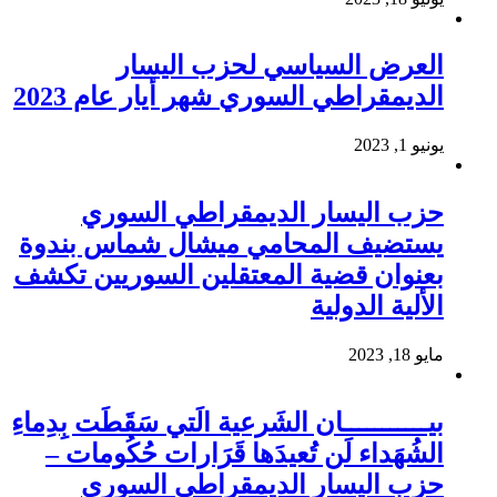
العرض السياسي لحزب اليسار
الديمقراطي السوري شهر أيار عام 2023
يونيو 1, 2023
حزب اليسار الديمقراطي السوري
يستضيف المحامي ميشال شماس بندوة
بعنوان قضية المعتقلين السوريين تكشف
الألية الدولية
مايو 18, 2023
بيـــــــــــان الشَرعية الَتي سَقَطَت بِدِماءِ
الشُهَداء لَن تُعيدَها قَرَارات حُكُومات –
حزب اليسار الديمقراطي السوري