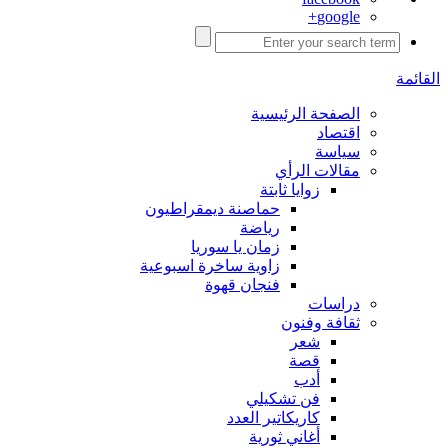
google+
القائمة
الصفحة الرئيسية
اقتصاد
سياسة
مقالات الرأي
زوايا ثابتة
حماصنة ديمقراطيون
رياضة
زمان يا سوريا
زاوية ساخرة اسبوعية
فنجان قهوة
دراسات
ثقافة وفنون
شعر
قصة
أدب
فن تشكيلي
كاريكاتير العدد
أغاني ثورية