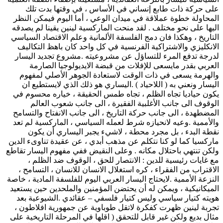
على حركة ذات طابع إنساني في الأساس ، في وقتها بدت تلك
المحاولة خطوة عملاقة في ميدان الوعي ، أما اليوم فيمكن النظر
اليها على نحو مختلف . لقد منحت الماركسية لينين يقينا لم يصدقه
التاريخ ، وهكذا فان دمج الفلسفة الألمانية وعلم الاقتصاد السياسي
الانكليزي والاشتراكية الفرنسية في كل واحد كان باهظ التكاليف
لدرجة تدفع المرء للتساؤل عن مشروعيته .مشروع تجديد اليسار
العربي بقدر مايسعى للإفلات من قبضة الايديولوجيا الصارمة
والهرمة يسعى في ذات الوقت لاستعادة الجوهر الأصلي لمفهوم
اليسار ونعني به ( اللاحياد ) .اليساري هو ذلك الذي لايستطيع ان
يكون حياديا تجاه الظلم ، تجاه طمس الحقيقة ، خياره محسوم في
الوقوف الى جانب الأغلبية الفقيرة ، الى جانب شعوب العالم
المضطهدة ، الى جانب حركة التاريخ ، الى جانب الانفتاح والتسامح
والأممية .وعيه لانحيازه شرط لعمله السياسي ، الماركسية لم تعد
نقطة البدء ، بل مجرد محطة ، لاشيء يجبر اليساري أن يكون
ماركسيا كما لو كنا نتكلم عن مذهب أبدي ، عن عقيدة تناوىء الدين
ولكن تنتهي باحتلال مكانه . وعلى النقيض ففي مفهوم اليسار تقاطع
مع غايات رئيسية للدين : الانتصار للحق ، الوقوف ضد الظلم ،
الاقتراب من الفقراء ، كره استغلال الانسان للانسان ، التسامح ،
النزعة الأممية .لايحتاج اليسار العربي اليوم للفلسفة المادية ، خاصة
الميكانيكية ، ويمكن له أن يحتضن المؤمنين والملحدين حين يستعيد
هويته كتيار سياسي وليس كتيار فلسفي – عقائدي .الشيوعية بعد
تجربة لينين ظهرت كفكرة لاتقل طوباوية عن جمهورية افلاطون ،
مثال بديع ولكن غير قابل للتحقق ( اقلها في المرحلة التاريخية على