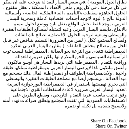
نطاق الدول القومية ) .في سعي اليسار للعدالة يتوجب عليه ان يفكر
في كل مرحلة ، في كل يوم ، ماهي الأهداف الممكنة ، بعقل مفتوح ،
الحلول الجاهزة سقطت ،(التأميم ، الغاء الملكية الخاصة ، رأسمالية
الدولة ..الخ..) اليوم لاتوجد أجندات اقتصادية كاملة وسحرية لليسار
العربي ، يوجد فقط تحليل للواقع بعقل بارد ووضع لحلول تتسم
بالابداع .مايسم اليسار العربي وعيه لتمثيله لمصالح الطبقات الفقيرة
والوسطى وسعيه لتوجيه الحلول الاقتصادية لصالح تلك الفئات
ولصالح المجتمع ككل .( ليس من الضرورة التسليم بتناقض غير قابل
للحل بين مصالح مختلف الطبقات ).مقاربة اليسار العربي لفكرة
الديمقراطية تتغذى من النزعة نحو العدالة ، الديمقراطية ليست ثوب
الرأسمالية السياسي واللحن الملازم لها ولكن ضرورة للعدالة
ورافعة للتقدم ، الديمقراطية التي يريدها اليسار هي أوسع ماتكون
وأعمق ماتكون .لذا لايرضى اليسار العربي بديمقراطية تمتلكها طبقة
واحدة ، ولابديمقراطية الطوائف أو ديمقراطية المال .ذلك ينسجم مع
مبدأ العدالة ، وينسجم أيضا مع مصلحة الطبقات الفقيرة والوسطى
التي يجري تهميشها باستمرار في الديمقراطية البورجوازية الغربية
.تجديد اليسار العربي ضرورة لاعادة استقطاب القوى الاجتماعية
وفق ترتيب يناسب عربة التقدم التاريخي ، ويقطع الطريق على
الاستقطابات العمودية التي تفتت المجتمع وتطلق صراعات تهدد أمنه
ولاتسمح بتقدمه بل تكبله أو تدمره .
Share On Facebook
Share On Twitter