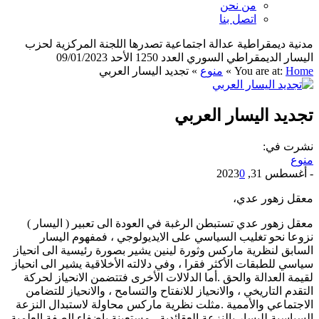
من نحن
اتصل بنا
مدنية ديمقراطية عدالة اجتماعية تصدرها اللجنة المركزية لحزب
اليسار الديمقراطي السوري العدد 1250 الأحد 09/01/2023
Home
You are at:
»
منوع
»
تجديد اليسار العربي
تجديد اليسار العربي
نشرت في:
منوع
-
أغسطس 31, 2023
0
معقل زهور عدي،
معقل زهور عدي تستبطن الرغبة في العودة الى تعبير ( اليسار )
نزوعا نحو تغليب السياسي على الايديولوجي ، فمفهوم اليسار
السابق لنظرية ماركس وثورة لينين يشير بصورة رئيسية الى انحياز
سياسي للطبقات الأكثر فقرا ، وفي دلالته الأخلاقية يشير الى انحياز
لقيمة العدالة والحق .أما الدلالات الأخرى فتتضمن الانحياز لحركة
التقدم التاريخي ، والانحياز للانفتاح والتسامح ، والانحياز للتضامن
الاجتماعي والأممية .مثلت نظرية ماركس محاولة لاستبدال النزعة
السياسية لليسار بالنزعة العقائدية ، مستعينة بإضفاء الصفة العلمية